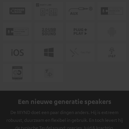
Een nieuwe generatie speakers
De MYND doet een paar dingen anders. Hij is extreem
robuust, duurzaam en flexibel in gebruik. En toch levert hij
de typische Teufel sound: precies, luid & krachtig.