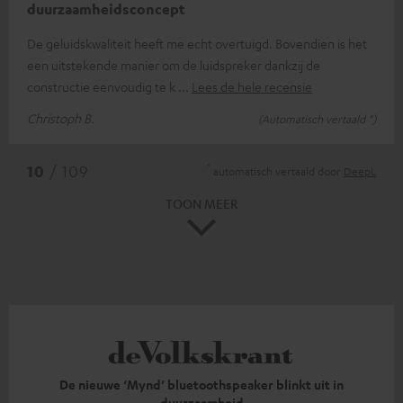
duurzaamheidsconcept
De geluidskwaliteit heeft me echt overtuigd. Bovendien is het
een uitstekende manier om de luidspreker dankzij de
constructie eenvoudig te k
Lees de hele recensie
Christoph B.
(Automatisch vertaald *)
*
10
/ 109
automatisch vertaald door
DeepL
TOON MEER
De nieuwe ‘Mynd’ bluetoothspeaker blinkt uit in
duurzaamheid