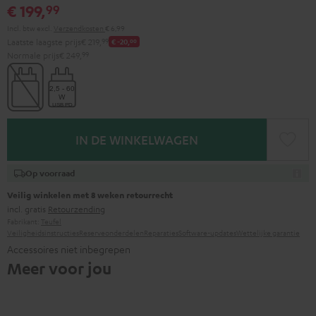
€ 199,
99
Incl. btw
excl.
Verzendkosten
€ 6,99
Laatste laagste prijs
€ 219,
99
€ -20,
00
Normale prijs
€ 249,
99
IN DE WINKELWAGEN
Op voorraad
Veilig winkelen met 8 weken retourrecht
incl. gratis
Retourzending
Fabrikant:
Teufel
Veiligheidsinstructies
Reserveonderdelen
Reparaties
Software-updates
Wettelijke garantie
Accessoires niet inbegrepen
Meer voor jou