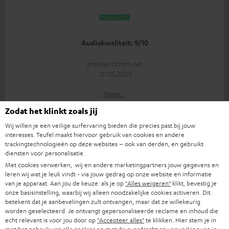
Audiokwaliteit: 9/10
presse-citron.net
31.05.2025
Meer...
Zodat het klinkt zoals jij
Wij willen je een veilige surfervaring bieden die precies past bij jouw
interesses. Teufel maakt hiervoor gebruik van cookies en andere
trackingtechnologieën op deze websites – ook van derden, en gebruikt
diensten voor personalisatie.
Met cookies verwerken, wij en andere marketingpartners jouw gegevens en
leren wij wat je leuk vindt - via jouw gedrag op onze website en informatie
"... zorgt voor een mooi gebalanceerd geluid..."
van je apparaat. Aan jou de keuze: als je op
"Alles weigeren"
klikt, bevestig je
onze basisinstelling, waarbij wij alleen noodzakelijke cookies activeren. Dit
www.kopfhoerer.de
betekent dat je aanbevelingen zult ontvangen, maar dat ze willekeurig
05/2025
worden geselecteerd. Je ontvangt gepersonaliseerde reclame en inhoud die
echt relevant is voor jou door op
"Accepteer alles"
te klikken. Hier stem je in
Meer...