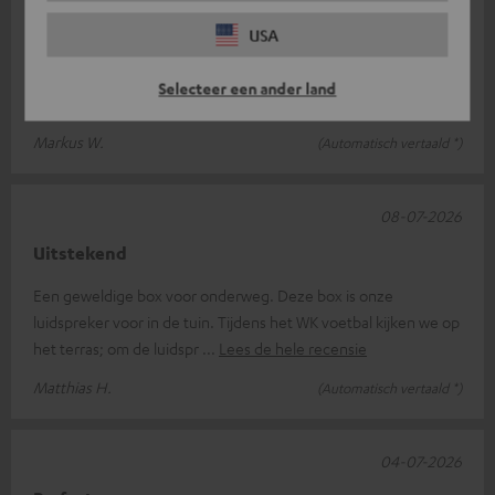
De allerbeste!!!
USA
Dit is de eerste bluetooth-luidspreker van dit formaat die ik heb
gekocht en IK BEN ER GEK OP!!! Hij klinkt prima en het volume
Selecteer een ander land
is ook goed,
Lees de hele recensie
Markus W.
(Automatisch vertaald *)
08-07-2026
Uitstekend
Een geweldige box voor onderweg. Deze box is onze
luidspreker voor in de tuin. Tijdens het WK voetbal kijken we op
het terras; om de luidspr
Lees de hele recensie
Matthias H.
(Automatisch vertaald *)
04-07-2026