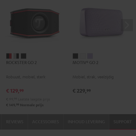
ROCKSTER
ROCKSTER
ROCKSTER
MOTIV®
MOTIV®
MOTIV®
ROCKSTER GO 2
MOTIV® GO 2
GO
GO
GO
GO
GO
GO
2
2
2
2
2
2
Robuust, mobiel, sterk
Mobiel, strak, veelzijdig
Zwart
Gray
Night
Night
Silver
Soft
&
&
black
black
White
Lavender
€ 129,
€ 229,
99
99
Rood
Black
€ 99,
99
Laatste laagste prijs
99
€ 149,
Normale prijs
REVIEWS
ACCESSOIRES
INHOUD LEVERING
SUPPORT