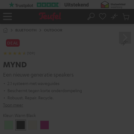
GA
NAAR
NHOUD
No
Ops
Home
Zoeken
Produ
winke
BLUETOOTH
OUTDOOR
DEAL
(109)
MYND
Een nieuwe generatie speakers
2.1 systeem met waveguides
Beschermt tegen korte onderdompeling
Robuust. Repair. Recycle.
Toon meer
Kleur:
Warm Black
Light
Warm
Warm
Wild
Mint
Black
White
Berry