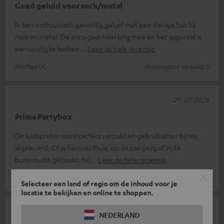
Goed geluid voor rock/metal
Ik ben enthousiast: geweldig geluid met een stevige bas bij
rock en metal. De accu gaat heel lang mee en het apparaat is
eenvoudig te bedien
Lees de hele recensie
Michael K.
(Automatisch vertaald *)
29-07-2026
Prima Partybox
De luidspreker werd perfect verpakt en gebruiksklaar bij mij
afgeleverd. Of je hem nu thuis, op de camping of in de
buitenlucht gebruikt: he
Lees de hele recensie
Mira B.
(Automatisch vertaald *)
Selecteer een land of regio om de inhoud voor je
locatie te bekijken en online te shoppen.
10-07-2026
NEDERLAND