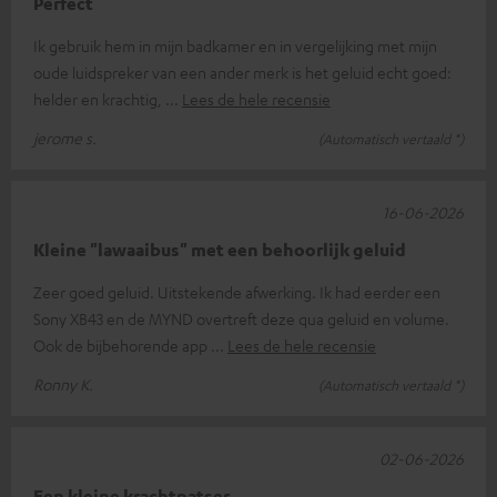
Perfect
Ik gebruik hem in mijn badkamer en in vergelijking met mijn
oude luidspreker van een ander merk is het geluid echt goed:
helder en krachtig,
Lees de hele recensie
jerome s.
(Automatisch vertaald *)
16-06-2026
Kleine "lawaaibus" met een behoorlijk geluid
Zeer goed geluid. Uitstekende afwerking. Ik had eerder een
Sony XB43 en de MYND overtreft deze qua geluid en volume.
Ook de bijbehorende app
Lees de hele recensie
Ronny K.
(Automatisch vertaald *)
02-06-2026
Een kleine krachtpatser