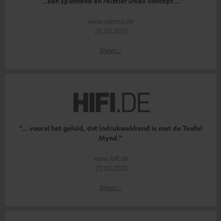
“...een spannend en relatief uniek concept...”
www.stereo.de
23.05.2025
Meer...
“... vooral het geluid, dat indrukwekkend is met de Teufel
Mynd.”
www.hifi.de
23.05.2025
Meer...