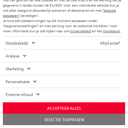
met het gebruik van alle cookies en met de overdracht en verwerking van je
gegevens in landen buiten de EU/EER. Voor een individuele selectie kun je
ook elke categorie afzonderlijk activeren of deactiveren en met
"Selectie
toepassen"
bevestigen.
Je kunt alle toestemmingen op elk moment aanpassen onder
"Gegevensinstellingen" en met werking voor de toekomst intrekken. Voor
Accessoires
meer informatie kun je ook kijken naar ons
privacybeleid
en het
impressum
.
Noodzakelijk
Altijd actief
Benodigde accessoires
Analyse
Controleer of de benodigde verbindingskabels bij de
levering zijn inbegrepen
Marketing
Personalisatie
Externe inhoud
ACCEPTEER ALLES
Chat
SELECTIE TOEPASSEN
starten