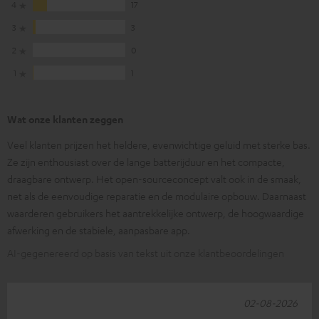
4
17
3
3
2
0
1
1
Wat onze klanten zeggen
Veel klanten prijzen het heldere, evenwichtige geluid met sterke bas.
Ze zijn enthousiast over de lange batterijduur en het compacte,
draagbare ontwerp. Het open-sourceconcept valt ook in de smaak,
net als de eenvoudige reparatie en de modulaire opbouw. Daarnaast
waarderen gebruikers het aantrekkelijke ontwerp, de hoogwaardige
afwerking en de stabiele, aanpasbare app.
AI-gegenereerd op basis van tekst uit onze klantbeoordelingen
02-08-2026