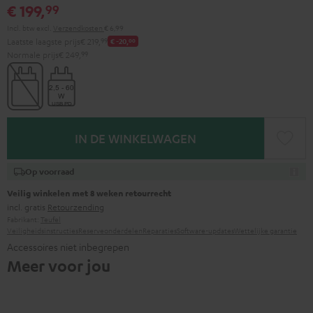
€ 199,
99
Incl. btw
excl.
Verzendkosten
€ 6,99
Laatste laagste prijs
€ 219,
99
€ -20,
00
Normale prijs
€ 249,
99
IN DE WINKELWAGEN
Op voorraad
Veilig winkelen met 8 weken retourrecht
incl. gratis
Retourzending
Fabrikant:
Teufel
Veiligheidsinstructies
Reserveonderdelen
Reparaties
Software-updates
Wettelijke garantie
Accessoires niet inbegrepen
Meer voor jou