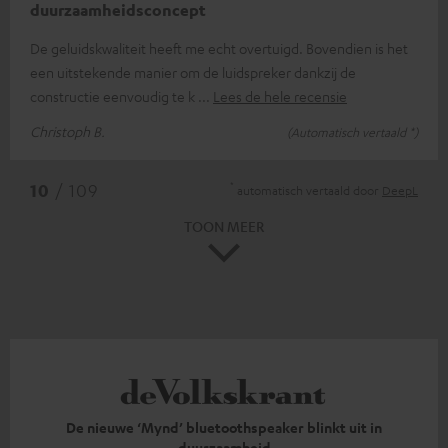
duurzaamheidsconcept
De geluidskwaliteit heeft me echt overtuigd. Bovendien is het
een uitstekende manier om de luidspreker dankzij de
constructie eenvoudig te k
Lees de hele recensie
Christoph B.
(Automatisch vertaald *)
*
10
/ 109
automatisch vertaald door
DeepL
TOON MEER
De nieuwe ‘Mynd’ bluetoothspeaker blinkt uit in
duurzaamheid