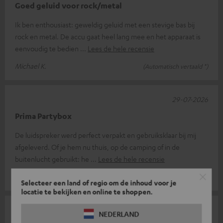
Goed geluid voor rock/metal
Ik ben enthousiast: geweldig geluid met een stevige bas bij
rock en metal. De accu gaat heel lang mee en het apparaat is
eenvoudig te bedien
Lees de hele recensie
Michael K.
(Automatisch vertaald *)
29-07-2026
Prima Partybox
De luidspreker werd perfect verpakt en gebruiksklaar bij mij
afgeleverd. Of je hem nu thuis, op de camping of in de
buitenlucht gebruikt: he
Lees de hele recensie
Mira B.
(Automatisch vertaald *)
Selecteer een land of regio om de inhoud voor je
locatie te bekijken en online te shoppen.
10-07-2026
NEDERLAND