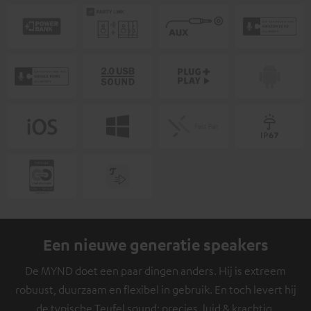
Een nieuwe generatie speakers
De MYND doet een paar dingen anders. Hij is extreem
robuust, duurzaam en flexibel in gebruik. En toch levert hij
de typische Teufel sound: precies, luid & krachtig.