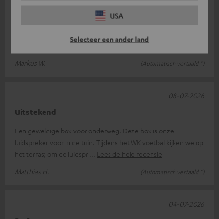
De allerbeste!!!
USA
Dit is de eerste bluetooth-luidspreker van dit formaat die ik heb
gekocht en IK BEN ER GEK OP!!! Hij klinkt prima en het volume
Selecteer een ander land
is ook goed,
Lees de hele recensie
Markus W.
(Automatisch vertaald *)
08-07-2026
Uitstekend
Een geweldige box voor onderweg. Deze box is onze
luidspreker voor in de tuin. Tijdens het WK voetbal kijken we op
het terras; om de luidspr
Lees de hele recensie
Matthias H.
(Automatisch vertaald *)
04-07-2026