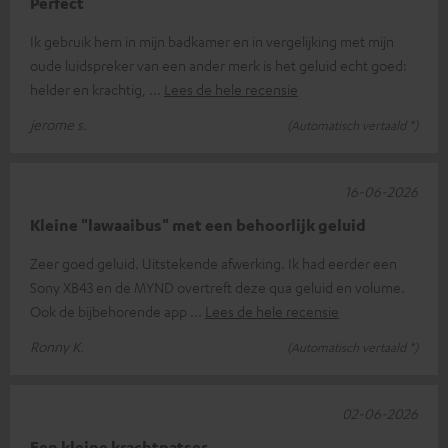
Perfect
Ik gebruik hem in mijn badkamer en in vergelijking met mijn
oude luidspreker van een ander merk is het geluid echt goed:
helder en krachtig,
Lees de hele recensie
jerome s.
(Automatisch vertaald *)
16-06-2026
Kleine "lawaaibus" met een behoorlijk geluid
Zeer goed geluid. Uitstekende afwerking. Ik had eerder een
Sony XB43 en de MYND overtreft deze qua geluid en volume.
Ook de bijbehorende app
Lees de hele recensie
Ronny K.
(Automatisch vertaald *)
02-06-2026
Een kleine krachtpatser