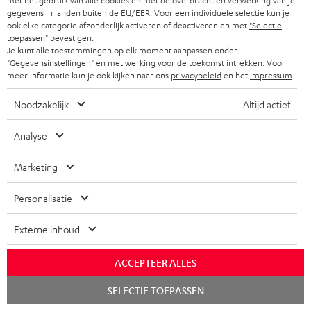
met het gebruik van alle cookies en met de overdracht en verwerking van je
gegevens in landen buiten de EU/EER. Voor een individuele selectie kun je
ook elke categorie afzonderlijk activeren of deactiveren en met
"Selectie
toepassen"
bevestigen.
Je kunt alle toestemmingen op elk moment aanpassen onder
"Gegevensinstellingen" en met werking voor de toekomst intrekken. Voor
Accessoires
meer informatie kun je ook kijken naar ons
privacybeleid
en het
impressum
.
Noodzakelijk
Altijd actief
Benodigde accessoires
Analyse
Controleer of de benodigde verbindingskabels bij de
levering zijn inbegrepen
Marketing
Personalisatie
Externe inhoud
ACCEPTEER ALLES
Chat
SELECTIE TOEPASSEN
starten