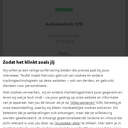
Audiokwaliteit: 9/10
presse-citron.net
31.05.2025
Meer...
Zodat het klinkt zoals jij
Wij willen je een veilige surfervaring bieden die precies past bij jouw
interesses. Teufel maakt hiervoor gebruik van cookies en andere
trackingtechnologieën op deze websites – ook van derden, en gebruikt
diensten voor personalisatie.
Met cookies verwerken, wij en andere marketingpartners jouw gegevens en
leren wij wat je leuk vindt - via jouw gedrag op onze website en informatie
"... zorgt voor een mooi gebalanceerd geluid..."
van je apparaat. Aan jou de keuze: als je op
"Alles weigeren"
klikt, bevestig je
onze basisinstelling, waarbij wij alleen noodzakelijke cookies activeren. Dit
www.kopfhoerer.de
betekent dat je aanbevelingen zult ontvangen, maar dat ze willekeurig
05/2025
worden geselecteerd. Je ontvangt gepersonaliseerde reclame en inhoud die
echt relevant is voor jou door op
"Accepteer alles"
te klikken. Hier stem je in
Meer...