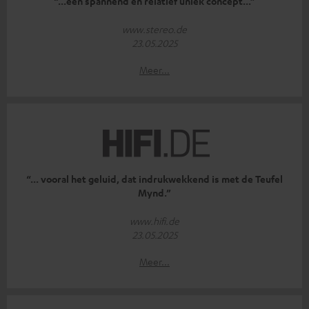
“...een spannend en relatief uniek concept...”
www.stereo.de
23.05.2025
Meer...
“... vooral het geluid, dat indrukwekkend is met de Teufel
Mynd.”
www.hifi.de
23.05.2025
Meer...