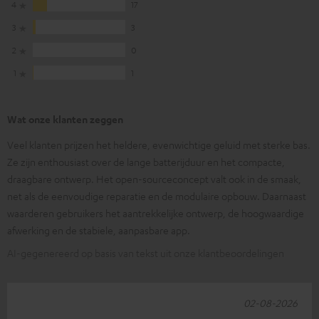
4
17
3
3
2
0
1
1
Wat onze klanten zeggen
Veel klanten prijzen het heldere, evenwichtige geluid met sterke bas.
Ze zijn enthousiast over de lange batterijduur en het compacte,
draagbare ontwerp. Het open-sourceconcept valt ook in de smaak,
net als de eenvoudige reparatie en de modulaire opbouw. Daarnaast
waarderen gebruikers het aantrekkelijke ontwerp, de hoogwaardige
afwerking en de stabiele, aanpasbare app.
AI-gegenereerd op basis van tekst uit onze klantbeoordelingen
02-08-2026