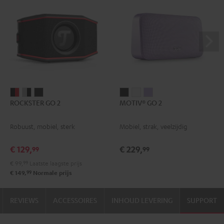
ROCKSTER
ROCKSTER
ROCKSTER
MOTIV®
MOTIV®
MOTIV®
ROCKSTER GO 2
MOTIV® GO 2
GO
GO
GO
GO
GO
GO
2
2
2
2
2
2
Robuust, mobiel, sterk
Mobiel, strak, veelzijdig
Zwart
Gray
Night
Night
Silver
Soft
&
&
black
black
White
Lavender
€ 129,
€ 229,
99
99
Rood
Black
€ 99,
99
Laatste laagste prijs
99
€ 149,
Normale prijs
REVIEWS
ACCESSOIRES
INHOUD LEVERING
SUPPORT