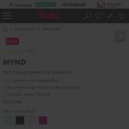
GA
NAAR
NHOUD
No
Ops
Home
Zoeken
Produ
winke
BLUETOOTH
OUTDOOR
DEAL
(109)
MYND
Een nieuwe generatie speakers
2.1 systeem met waveguides
Beschermt tegen korte onderdompeling
Robuust. Repair. Recycle.
Toon meer
Kleur:
Warm Black
Light
Warm
Warm
Wild
Mint
Black
White
Berry