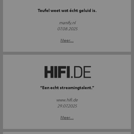
Teufel weet wat écht geluid is.
manify.nl
07.08.2025
Meer...
“Een echt streamingtalent.”
www.hifi.de
29.07.2025
Meer...