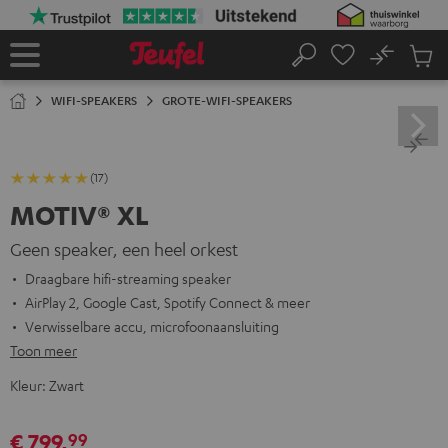
GA
NAAR
NHOUD
No
Ops
Home
Zoeken
Produ
winke
WIFI-SPEAKERS
GROTE-WIFI-SPEAKERS
(17)
MOTIV® XL
Geen speaker, een heel orkest
Draagbare hifi-streaming speaker
AirPlay 2, Google Cast, Spotify Connect & meer
Verwisselbare accu, microfoonaansluiting
Toon meer
Kleur:
Zwart
€ 799,
99