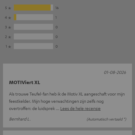
5
16
4
1
3
0
2
0
1
0
01-08-2026
MOTIViert XL
Als trouwe Teufel-fan heb ik de Motiv XL aangeschaft voor mijn
feestkelder. Mijn hoge verwachtingen zijn zelfs nog
overtroffen: de luidsprek
Lees de hele recensie
Bernhard L.
(Automatisch vertaald *)