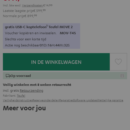
Incl. btw
excl.
Verzendkosten
€ 14,99
Laatste laagste prijs
€ 599,
99
Normale prijs
€ 899,
99
1
gratis USB-C koptelefoon
Teufel MOVE 2
Voucher kopiëren en inwisselen.
MOV-T4S
Slechts voor een korte tijd
Actie nog beschikbaar
0
1
D
:
1
6
H
:
4
4
M
:
3
1
S
IN DE WINKELWAGEN
Op voorraad
Veilig winkelen met 8 weken retourrecht
incl. gratis
Retourzending
Fabrikant:
Teufel
Veiligheidsinstructies
Reserveonderdelen
Reparaties
Software-updates
Wettelijke garantie
Meer voor jou