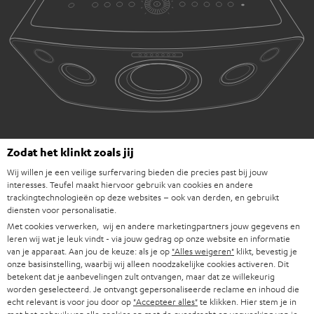
Zodat het klinkt zoals jij
Wij willen je een veilige surfervaring bieden die precies past bij jouw
interesses. Teufel maakt hiervoor gebruik van cookies en andere
trackingtechnologieën op deze websites – ook van derden, en gebruikt
Downloads & support
diensten voor personalisatie.
Met cookies verwerken, wij en andere marketingpartners jouw gegevens en
leren wij wat je leuk vindt - via jouw gedrag op onze website en informatie
D
Handleiding: MOTIV® XL
van je apparaat. Aan jou de keuze: als je op
"Alles weigeren"
klikt, bevestig je
onze basisinstelling, waarbij wij alleen noodzakelijke cookies activeren. Dit
o
Quick Start Guide: MOTIV® XL
betekent dat je aanbevelingen zult ontvangen, maar dat ze willekeurig
worden geselecteerd. Je ontvangt gepersonaliseerde reclame en inhoud die
w
echt relevant is voor jou door op
"Accepteer alles"
te klikken. Hier stem je in
Conformiteitsverklaring: MOTIV® XL