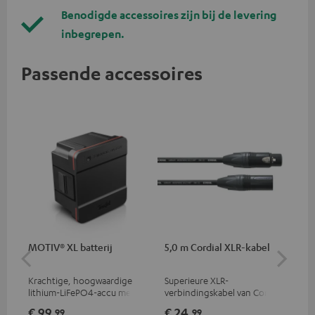
Benodigde accessoires zijn bij de levering
inbegrepen.
Passende accessoires
MOTIV® XL batterij
5,0 m Cordial XLR-kabel
Ver
mm
Krachtige, hoogwaardige
Superieure XLR-
Uni
lithium-LiFePO4-accu met
verbindingskabel van Cordial
ste
diepontladingsbeveiliging
€ 99,
€ 24,
€ 
99
99