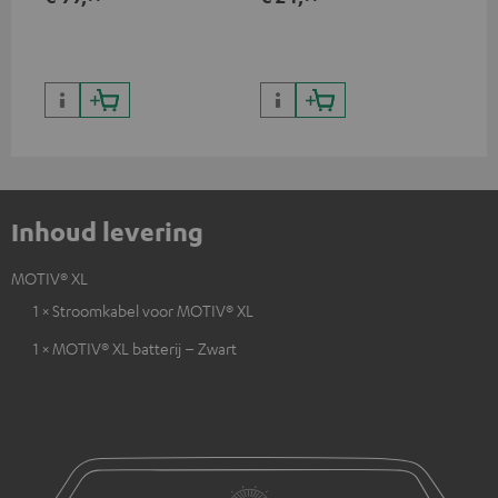
voor de MOTIV® XL
Inhoud levering
MOTIV® XL
1 × Stroomkabel voor MOTIV® XL
1 × MOTIV® XL batterij – Zwart