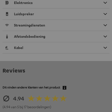
Elektronica
Luidspreker
Streamingdiensten
Afstandsbediening
Kabel
Reviews
Dit vinden andere klanten van het product
4.94
(4.94 van 5 bij 17 beoordelingen)