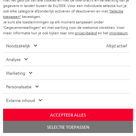
n
met het gebruik van alle cookies en met de overdracht en verwerking van je
gegevens in landen buiten de EU/EER. Voor een individuele selectie kun je
Quick Start Guide: MOTIV® XL
l
ook elke categorie afzonderlijk activeren of deactiveren en met
"Selectie
toepassen"
bevestigen.
o
Safety Booklet: MOTIV® XL
Je kunt alle toestemmingen op elk moment aanpassen onder
a
"Gegevensinstellingen" en met werking voor de toekomst intrekken. Voor
meer informatie kun je ook kijken naar ons
privacybeleid
en het
impressum
.
d
p
Teufel Home App - Apple App Store
d
Noodzakelijk
Altijd actief
a
Teufel Home App - Google Play
o
g
Analyse
c
e
u
Marketing
.
V
Verzendinformatie
m
p
Personalisatie
e
e
r
r
n
Externe inhoud
o
z
t
d
G
ACCEPTEER ALLES
Wettelijke garantie
e
e
u
a
Chat
n
n
SELECTIE TOEPASSEN
c
starten
r
d