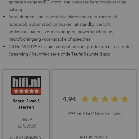
gemeten volgens IEC-norm, snel verwisselbare hoogwaardige
batterij
Aansluitingen: line-in voor bijv. platenspeler, tv-toestel of
notebook, automatisch ontwaken uit standby, verlicht
bedieningspaneel, zenderknoppen, powerbankfunctie,
microfooningang voor karaoke of speeches
NB De MOTIV® XL is niet compatibel met producten uit de Teufel
Streaming / Raumfeld serie of de Teufel Raumfeld app
4.94
Score: 5 van 5
sterren
(4.94 van 5 bij 17 beoordelingen)
hifi.nl
12.11.2025
ALLE REVIEWS
ALLE RECENSIES