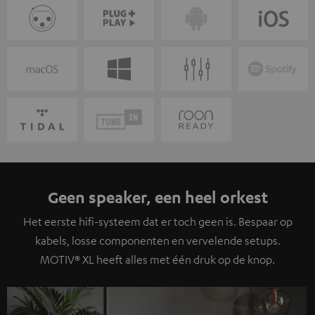
Geen speaker, een heel orkest
Het eerste hifi-systeem dat er toch geen is. Bespaar op
kabels, losse componenten en vervelende setups.
MOTIV® XL heeft alles met één druk op de knop.