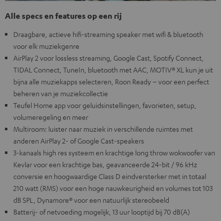
Alle specs en features op een rij
Draagbare, actieve hifi-streaming speaker met wifi & bluetooth
voor elk muziekgenre
AirPlay 2 voor lossless streaming, Google Cast, Spotify Connect,
TIDAL Connect, TuneIn, bluetooth met AAC, MOTIV® XL kun je uit
bijna alle muziekapps selecteren, Roon Ready – voor een perfect
beheren van je muziekcollectie
Teufel Home app voor geluidsinstellingen, favorieten, setup,
volumeregeling en meer
Multiroom: luister naar muziek in verschillende ruimtes met
anderen AirPlay 2- of Google Cast-speakers
3-kanaals high res systeem en krachtige long throw wokwoofer van
Kevlar voor een krachtige bas, geavanceerde 24-bit / 96 kHz
conversie en hoogwaardige Class D eindversterker met in totaal
210 watt (RMS) voor een hoge nauwkeurigheid en volumes tot 103
dB SPL, Dynamore® voor een natuurlijk stereobeeld
Batterij- of netvoeding mogelijk, 13 uur looptijd bij 70 dB(A)