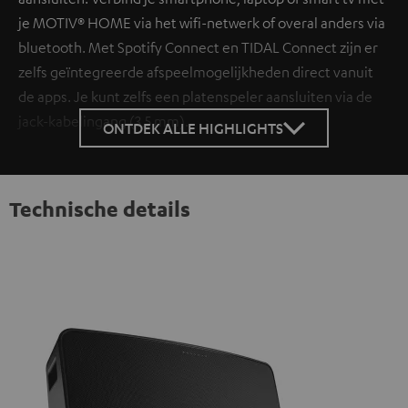
je MOTIV® HOME via het wifi-netwerk of overal anders via
bluetooth. Met Spotify Connect en TIDAL Connect zijn er
zelfs geïntegreerde afspeelmogelijkheden direct vanuit
de apps. Je kunt zelfs een platenspeler aansluiten via de
jack-kabelingang (3,5 mm).
ONTDEK ALLE HIGHLIGHTS
Technische details