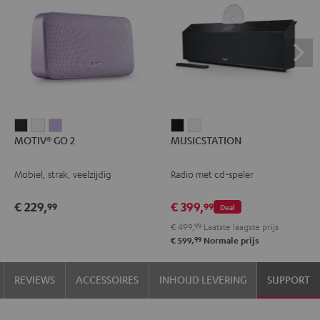
MOTIV®
MOTIV®
MOTIV®
MUSICSTATION
MUSICSTATION
MOTIV® GO 2
MUSICSTATION
GO
GO
GO
Zwart
Wit
2
2
2
Mobiel, strak, veelzijdig
Radio met cd-speler
Night
Silver
Soft
black
White
Lavender
€ 229,
€ 399,
99
99
Deal
€ 499,
99
Laatste laagste prijs
99
€ 599,
Normale prijs
REVIEWS
ACCESSOIRES
INHOUD LEVERING
SUPPORT