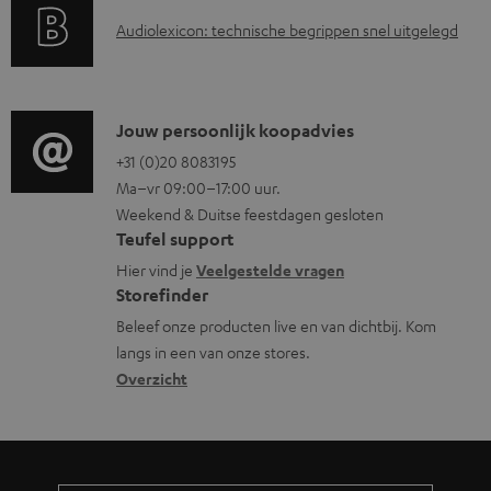
a
i
u
A
Audiolexicon: technische begrippen snel uitgelegd
n
n
m
u
t
f
e
d
i
o
n
i
C
Jouw persoonlijk koopadvies
e
r
t
o
o
+31 (0)20 8083195
i
m
e
Ma–vr 09:00–17:00 uur.
g
n
n
a
n
Weekend & Duitse feestdagen gesloten
l
t
f
t
Teufel support
o
a
o
i
Hier vind je
Veelgestelde vragen
s
c
Storefinder
r
e
s
t
Beleef onze producten live en van dichtbij. Kom
m
langs in een van onze stores.
a
i
a
Overzicht
r
n
t
y
f
i
o
e