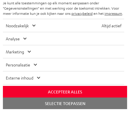
Je kunt alle toestemmingen op elk moment aanpassen onder
FRANKRIJK
"Gegevensinstellingen" en met werking voor de toekomst intrekken. Voor
SPEAKERS
TEUFEL VOORDELEN
meer informatie kun je ook kijken naar ons
privacybeleid
en het
impressum
.
POLEN
ULTIMA
TEUFEL STORY
Noodzakelijk
Altijd actief
IN-EAR
SPANJE
MANAGEMENT
Analyse
'Kennelijke' (typ)fouten voorbehouden. De op de foto's afgebeelde
FANSHOP
DUURZAAMHEID
Marketing
accessoires zijn niet bij de levering inbegrepen. Eventuele
ITALIË
verwijderingskosten voor batterijen zijn bij de prijs inbegrepen.
NIEUWKOMERS
NORMEN EN WAARDES
Personalisatie
USA
©2026 Lautsprecher Teufel GmbH - All rights reserved.
STUDENTENKORTING
Externe inhoud
Disclaimer
Algemene voorwaarden
Privacybeleid
ANDERE LANDEN
KADOBON
Instellingen privacybeleid
EU Data Act
hier de overeenkomst herroepen
ACCEPTEER ALLES
TOEGANKELIJKHEID
Chat
SELECTIE TOEPASSEN
starten