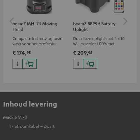
beamZ MHL74 Moving
beamZ BBP94 Battery
be
Head
Uplight
Bar
Compacte led moving head
Draadloze uplight met 4 x 10
Led
wash voor het professionele
W Hexacolor LED's met
led
verlichten van je show
RGBWA-UV: onbeperkte
€ 174,
€ 209,
€ 
95
95
kleurvariaties & blacklight
Inhoud levering
Mackie Mix8
1 × Stroomkabel – Zwart