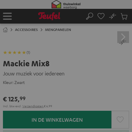
GA
NAAR
NHOUD
No
Ops
Home
Zoeken
Produ
winke
ACCESSOIRES
MENGPANELEN
(1)
Mackie Mix8
Jouw muziek voor iedereen
Kleur:
Zwart
€ 125,
99
Incl. btw
excl.
Verzendkosten
€ 6,99
IN DE WINKELWAGEN