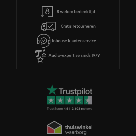
r
m
8 weken bedenktijd
a
Gratis retourneren
t
i
Inhouse klantenservice
e
Audio-expertise sinds 1979