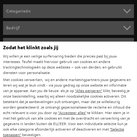
o
Categorieën
r
HOME CINEMA SPEAKERS
n
Bedrijf
i
COMPLETE SYSTEMEN
SUPPORT
e
Teufel online shops
Zodat het klinkt zoals jij
SOUNDBARS
u
CARRIÈRE
Wij willen je een veilige surfervaring bieden die precies past bij jouw
DUITSLAND
interesses. Teufel maakt hiervoor gebruik van cookies en andere
w
HIFI-SPEAKERS
trackingtechnologieën op deze websites – ook van derden, en gebruikt
PERS & MARKETING
s
diensten voor personalisatie.
OOSTENRIJK
SMART HOME
Met cookies verwerken, wij en andere marketingpartners jouw gegevens en
b
B2B
leren wij wat je leuk vindt - via jouw gedrag op onze website en informatie
r
van je apparaat. Aan jou de keuze: als je op
"Alles weigeren"
klikt, bevestig je
ZWITSERLAND
BLUETOOTH
PARTNERPROGRAMMA
onze basisinstelling, waarbij wij alleen noodzakelijke cookies activeren. Dit
i
betekent dat je aanbevelingen zult ontvangen, maar dat ze willekeurig
KOPTELEFOONS
worden geselecteerd. Je ontvangt gepersonaliseerde reclame en inhoud die
e
NEDERLAND
BLOG
echt relevant is voor jou door op
"Accepteer alles"
te klikken. Hier stem je in
f
met het gebruik van alle cookies en met de overdracht en verwerking van je
BLUETOOTH KOPTELEFOONS
NEWSLETTER
gegevens in landen buiten de EU/EER. Voor een individuele selectie kun je
BELGIË
ook elke categorie afzonderlijk activeren of deactiveren en met
"Selectie
COMPLETE SETS
toepassen"
bevestigen.
STORES