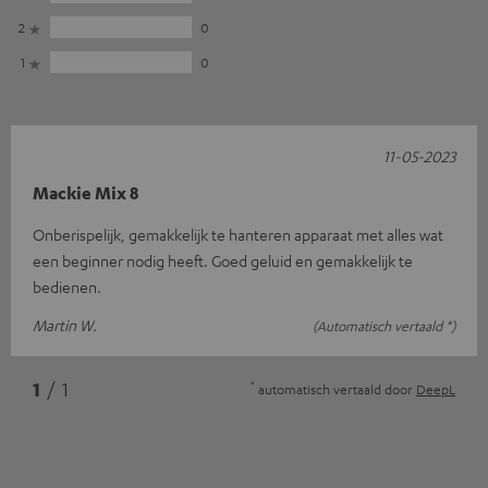
2
0
1
0
11-05-2023
Mackie Mix 8
Onberispelijk, gemakkelijk te hanteren apparaat met alles wat
een beginner nodig heeft. Goed geluid en gemakkelijk te
bedienen.
Martin W.
(Automatisch vertaald *)
*
1
/ 1
automatisch vertaald door
DeepL