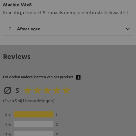
Mackie Mix8
Krachtig, compact 8-kanaals mengpaneel in studiokwaliteit
Afmetingen
Reviews
Dit vinden andere klanten van het product
5
(5 van 5 bij 1 beoordelingen)
5
1
4
0
3
0