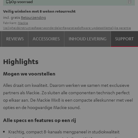
Op voorraad
Veilig winkelen met 8 weken retourrecht
incl. gratis
Retourzending
Fabrikant:
Mackie
Veiligheidsinstructies
Reserveonderdelen
Reparaties
Software-updates
Wettelijke garantie
REVIEWS
ACCESSOIRES
INHOUD LEVERING
SUPPORT
Highlights
Mogen we voorstellen
Alles draait om kwaliteit. Daarom werken we samen met exclusieve
partners als Mackie. Zo sluiten alle componenten technisch perfect
op elkaar aan. De Mackie Mix8 is een compacte alleskunner met veel
opties en de hoogwardige Mackie sound.
Alle specs en features op een rij
Krachtig, compact 8-kanaals mengpaneel in studiokwaliteit