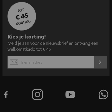
TOT
€ 45
KORTING
A
Kies je korting!
Meld je aan voor de nieuwsbrief en ontvang een
a
welkomstkado tot € 45
n
m
AANM
EMAIL
e
WIDGET
l
d
e
n
v
o