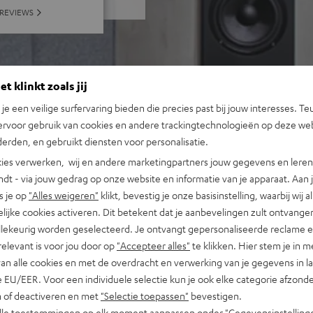
 REVIEWS
t klinkt zoals jij
n je een veilige surfervaring bieden die precies past bij jouw interesses. Te
ervoor gebruik van cookies en andere trackingtechnologieën op deze web
erden, en gebruikt diensten voor personalisatie.
ies verwerken, wij en andere marketingpartners jouw gegevens en leren 
indt - via jouw gedrag op onze website en informatie van je apparaat. Aan 
s je op
"Alles weigeren"
klikt, bevestig je onze basisinstelling, waarbij wij a
lijke cookies activeren. Dit betekent dat je aanbevelingen zult ontvange
illekeurig worden geselecteerd. Je ontvangt gepersonaliseerde reclame 
relevant is voor jou door op
"Accepteer alles"
te klikken. Hier stem je in m
van alle cookies en met de overdracht en verwerking van je gegevens in 
 EU/EER. Voor een individuele selectie kun je ook elke categorie afzonder
n of deactiveren en met
"Selectie toepassen"
bevestigen.
alle toestemmingen op elk moment aanpassen onder "Gegevensinstelling