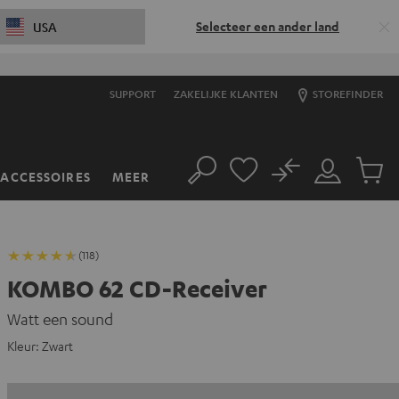
Selecteer een ander land
USA
SUPPORT
ZAKELIJKE KLANTEN
STOREFINDER
No
ACCESSOIRES
MEER
Zoeken
Mijn
Produc
account
winkel
(118)
KOMBO 62 CD-Receiver
Watt een sound
Kleur:
Zwart