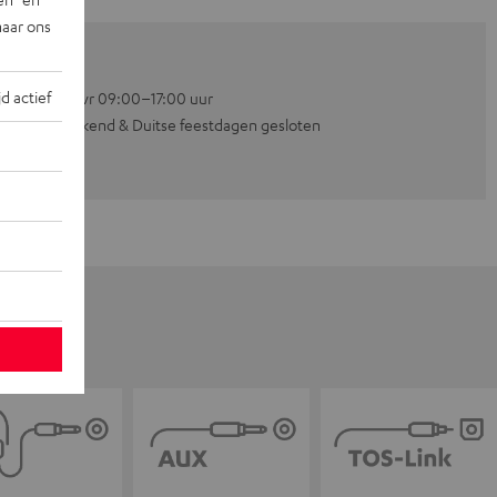
naar ons
jd actief
Ma–vr 09:00–17:00 uur
Weekend & Duitse feestdagen gesloten