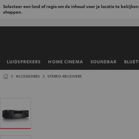
Selecteer een land of regio om de inhoud voor je locatie te bekijken
shoppen.
GA
NAAR
NHOUD
LUIDSPREKERS
HOME CINEMA
SOUNDBAR
BLUE
Home
ACCESSOIRES
STEREO-RECEIVERS