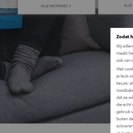
ALLE
ALLE RECENSIES
Zodat he
Wij wille
maakt hi
ook van d
Met cook
je leuk v
keuze: al
noodzake
dat ze w
die echt 
gebruik 
buiten de
activere
Je kunt 