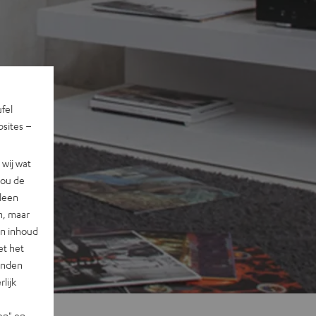
ufel
sites –
wij wat
jou de
lleen
n, maar
en inhoud
et het
landen
lijk
en" en