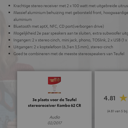
Krachtige stereo receiver met 2 x 100 watt met uitgebreide uitrus
Massief aluminium behuizing met geborsteld front, hoogwaardig
aluminium
Bluetooth met aptX, NFC, CD port(verborgen drive)
Mogelijkheid 2e paar speakers aan te sluiten, extra subwoofer ui
Ingangen: 2 x stereo cinch, mini jack, phono, TOSlink, 2 x USB (1 x
Uitgangen: 2 x koptelefoon (6,3 en 3,5 mm), stereo-cinch
Goed te combineren met de meeste stereospeakers van Teufel
4.81
3e plaats voor de Teufel
stereoreceiver Kombo 62 CR
(4.81 van 5 bi
Audio
02/2017