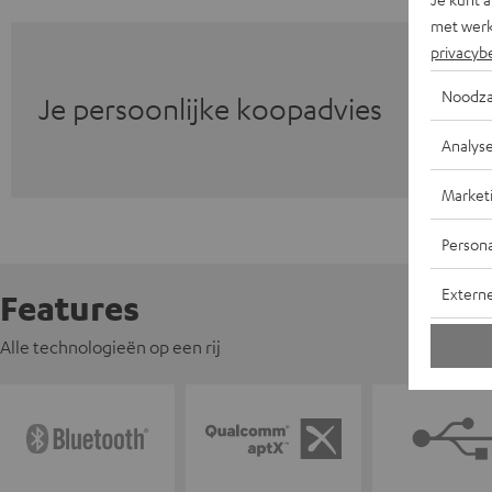
met werk
privacyb
Noodza
Je persoonlijke koopadvies
Analys
Market
Persona
Extern
Features
Alle technologieën op een rij