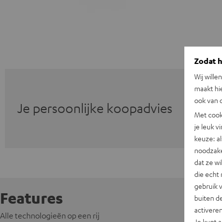
Zodat he
Wij wille
maakt hi
ook van d
Je persoonlijke koopadvies
Met cook
je leuk v
keuze: al
noodzake
dat ze w
die echt 
gebruik 
Features
buiten de
activere
Alle technologieën op een rij
Je kunt 