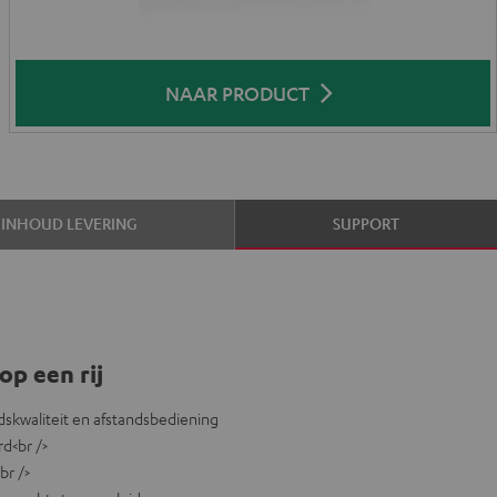
NAAR PRODUCT
INHOUD LEVERING
SUPPORT
op een rij
dskwaliteit en afstandsbediening
d<br />
br />