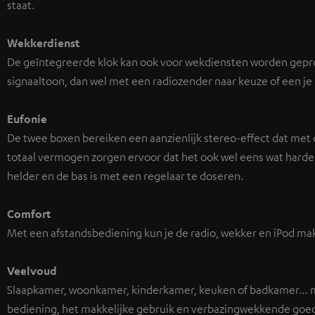
staat.
Wekkerdienst
De geïntegreerde klok kan ook voor wekdiensten worden gep
signaaltoon, dan wel met een radiozender naar keuze of een je li
Eufonie
De twee boxen bereiken een aanzienlijk stereo-effect dat met
totaal vermogen zorgen ervoor dat het ook wel eens wat harder m
helder en de bas is met een regelaar te doseren.
Comfort
Met een afstandsbediening kun je de radio, wekker en iPod makk
Veelvoud
Slaapkamer, woonkamer, kinderkamer, keuken of badkamer… me
bediening, het makkelijke gebruik en verbazingwekkende goede 