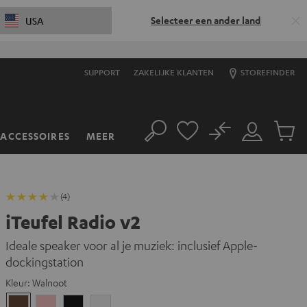
Selecteer een ander land
USA
SUPPORT
ZAKELIJKE KLANTEN
STOREFINDER
No
ACCESSOIRES
MEER
Zoeken
Mijn
Produc
account
winkel
(4)
iTeufel Radio v2
Ideale speaker voor al je muziek: inclusief Apple-
dockingstation
Kleur:
Walnoot
Walnoot
Roze
Zwart
Wit