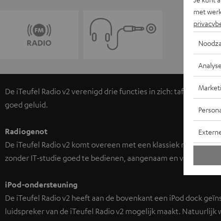
met werk
privacyb
Noodza
Analys
Market
De iTeufel Radio v2 verenigd drie functies in zich: tafelradio 
goed geluid.
Persona
Radiogenot
Extern
De iTeufel Radio v2 komt overeen met een klassiek radiomodel u
zonder IT-studie goed te bedienen, aangenaam en vol in geluid
iPod-ondersteuning
De iTeufel Radio v2 heeft aan de bovenkant een iPod dock geï
luidspreker van de iTeufel Radio v2 mogelijk maakt. Natuurlijk 