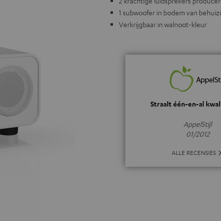
2 krachtige luidsprekers produce
1 subwoofer in bodem van behuizi
Verkrijgbaar in walnoot-kleur
Straalt één-en-al kwali
AppelStijl
01/2012
ALLE RECENSIES