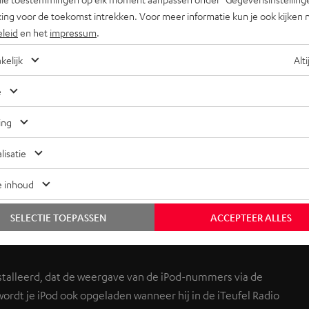
ing voor de toekomst intrekken. Voor meer informatie kun je ook kijken 
eleid
en het
impressum
.
kelijk
Alti
e
ing
met goed geluid, radiowekker met goed geluid, iPod dock met
lisatie
e inhoud
it de goede oude tijd: FM-ontvang in zuivere kwaliteit, ook
SELECTIE TOEPASSEN
ACCEPTEER ALLES
.
nstalleerd, dat de weergave van de iPod-nummers via de
wordt je iPod ook opgeladen wanneer hij in de iTeufel Radio