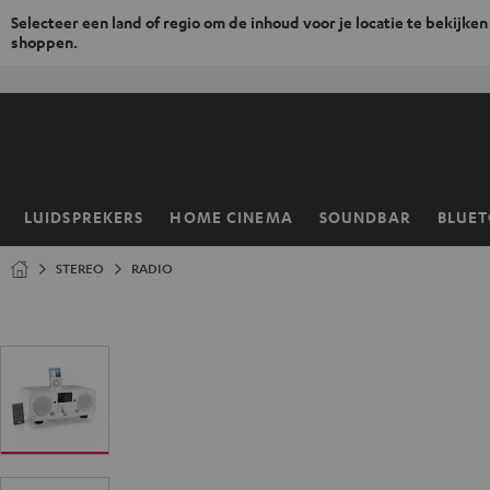
Selecteer een land of regio om de inhoud voor je locatie te bekijken
shoppen.
GA
NAAR
NHOUD
LUIDSPREKERS
HOME CINEMA
SOUNDBAR
BLUE
Home
STEREO
RADIO