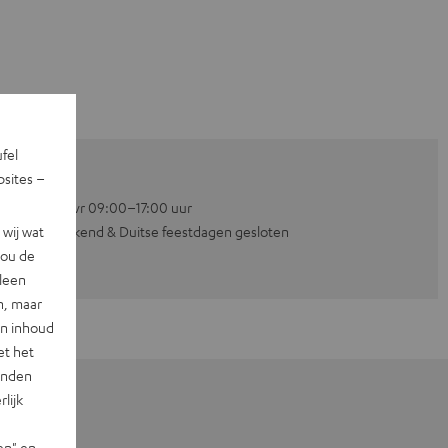
ufel
sites –
Ma–vr 09:00–17:00 uur
wij wat
Weekend & Duitse feestdagen gesloten
jou de
lleen
n, maar
en inhoud
et het
landen
lijk
en" en