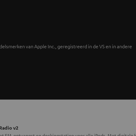
andelsmerken van Apple Inc., geregistreerd in de VS en in andere
 Radio v2
t FM-ontvangst en dockingstation voor alle iPods. Met digitale 