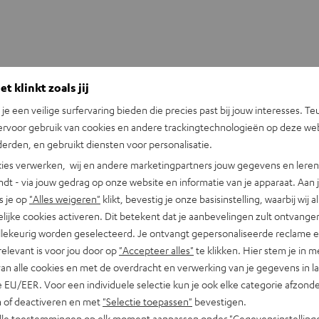
t klinkt zoals jij
n je een veilige surfervaring bieden die precies past bij jouw interesses. Te
ervoor gebruik van cookies en andere trackingtechnologieën op deze web
erden, en gebruikt diensten voor personalisatie.
+31 (0)20 8083195
ies verwerken, wij en andere marketingpartners jouw gegevens en leren 
indt - via jouw gedrag op onze website en informatie van je apparaat. Aan 
s je op
"Alles weigeren"
klikt, bevestig je onze basisinstelling, waarbij wij a
lijke cookies activeren. Dit betekent dat je aanbevelingen zult ontvange
illekeurig worden geselecteerd. Je ontvangt gepersonaliseerde reclame 
relevant is voor jou door op
"Accepteer alles"
te klikken. Hier stem je in m
van alle cookies en met de overdracht en verwerking van je gegevens in 
 EU/EER. Voor een individuele selectie kun je ook elke categorie afzonder
n of deactiveren en met
"Selectie toepassen"
bevestigen.
alle toestemmingen op elk moment aanpassen onder "Gegevensinstelling