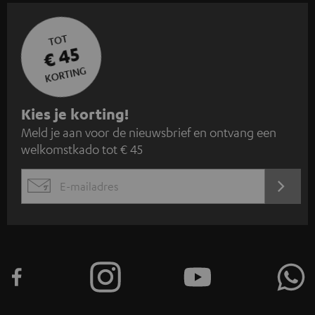
TOT
€ 45
KORTING
A
Kies je korting!
Meld je aan voor de nieuwsbrief en ontvang een
a
welkomstkado tot € 45
n
m
AANM
EMAIL
e
WIDGET
l
d
e
n
v