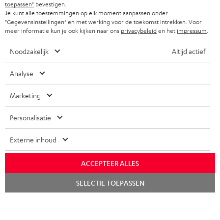
COMPLETE SETS
toepassen"
bevestigen.
STORES
Je kunt alle toestemmingen op elk moment aanpassen onder
FRANKRIJK
"Gegevensinstellingen" en met werking voor de toekomst intrekken. Voor
SPEAKERS
TEUFEL VOORDELEN
meer informatie kun je ook kijken naar ons
privacybeleid
en het
impressum
.
POLEN
ULTIMA
TEUFEL STORY
Noodzakelijk
Altijd actief
IN-EAR
SPANJE
MANAGEMENT
Analyse
'Kennelijke' (typ)fouten voorbehouden. De op de foto's afgebeelde
FANSHOP
DUURZAAMHEID
Marketing
accessoires zijn niet bij de levering inbegrepen. Eventuele
ITALIË
verwijderingskosten voor batterijen zijn bij de prijs inbegrepen.
NIEUWKOMERS
NORMEN EN WAARDES
Personalisatie
USA
©2026 Lautsprecher Teufel GmbH - All rights reserved.
STUDENTENKORTING
Externe inhoud
Disclaimer
Algemene voorwaarden
Privacybeleid
ANDERE LANDEN
KADOBON
Instellingen privacybeleid
EU Data Act
hier de overeenkomst herroepen
ACCEPTEER ALLES
TOEGANKELIJKHEID
Chat
SELECTIE TOEPASSEN
starten