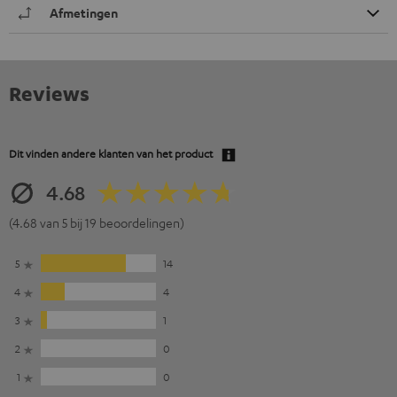
Afmetingen
Reviews
Dit vinden andere klanten van het product
4.68
(4.68 van 5 bij 19 beoordelingen)
5
14
4
4
3
1
2
0
1
0