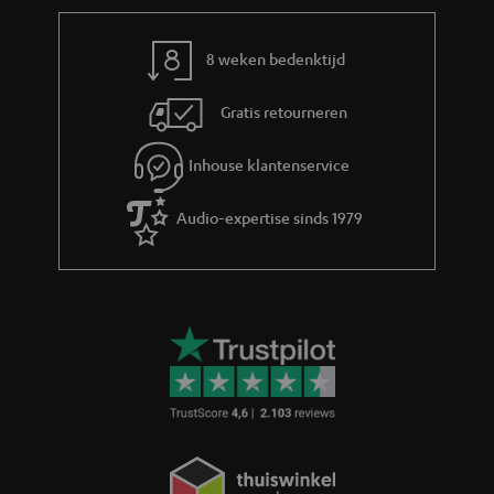
r
m
8 weken bedenktijd
a
Gratis retourneren
t
i
Inhouse klantenservice
e
Audio-expertise sinds 1979