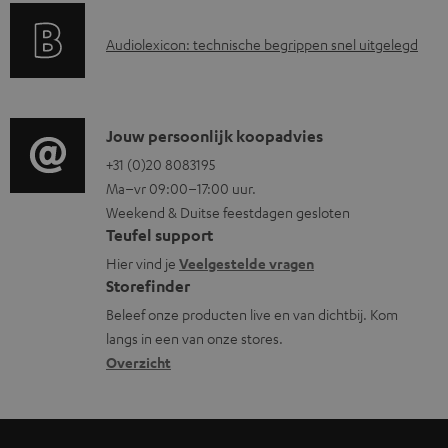
a
d
A
Audiolexicon: technische begrippen snel uitgelegd
n
d
u
t
o
d
i
c
i
C
Jouw persoonlijk koopadvies
e
u
o
o
+31 (0)20 8083195
i
m
Ma–vr 09:00–17:00 uur.
g
n
n
e
Weekend & Duitse feestdagen gesloten
l
t
f
n
Teufel support
o
a
o
t
Hier vind je
Veelgestelde vragen
s
c
Storefinder
r
e
s
t
Beleef onze producten live en van dichtbij. Kom
m
n
langs in een van onze stores.
a
i
a
Overzicht
r
n
t
y
f
i
o
e