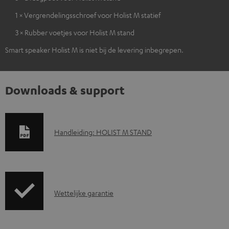
1 × Vergrendelingsschroef voor Holist M statief
3 × Rubber voetjes voor Holist M stand
Smart speaker Holist M is niet bij de levering inbegrepen.
Downloads & support
D
Handleiding: HOLIST M STAND
o
w
n
G
l
Wettelijke garantie
a
o
r
a