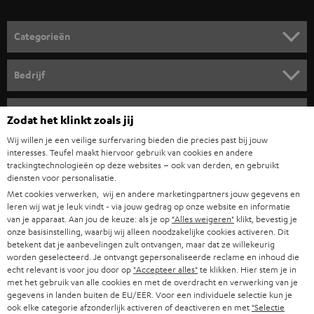
o
o
Categorieën
r
HOME CINEMA SPEAKERS
n
Bedrijf
i
COMPLETE SYSTEMEN
SUPPORT
e
Teufel online shops
Zodat het klinkt zoals jij
SOUNDBARS
u
CARRIÈRE
Wij willen je een veilige surfervaring bieden die precies past bij jouw
DUITSLAND
interesses. Teufel maakt hiervoor gebruik van cookies en andere
w
HIFI-SPEAKERS
trackingtechnologieën op deze websites – ook van derden, en gebruikt
PERS & MARKETING
s
diensten voor personalisatie.
OOSTENRIJK
SMART HOME
Met cookies verwerken, wij en andere marketingpartners jouw gegevens en
b
B2B
leren wij wat je leuk vindt - via jouw gedrag op onze website en informatie
r
van je apparaat. Aan jou de keuze: als je op
"Alles weigeren"
klikt, bevestig je
ZWITSERLAND
BLUETOOTH
PARTNERPROGRAMMA
onze basisinstelling, waarbij wij alleen noodzakelijke cookies activeren. Dit
i
betekent dat je aanbevelingen zult ontvangen, maar dat ze willekeurig
KOPTELEFOONS
worden geselecteerd. Je ontvangt gepersonaliseerde reclame en inhoud die
e
NEDERLAND
BLOG
echt relevant is voor jou door op
"Accepteer alles"
te klikken. Hier stem je in
f
met het gebruik van alle cookies en met de overdracht en verwerking van je
BLUETOOTH KOPTELEFOONS
NEWSLETTER
gegevens in landen buiten de EU/EER. Voor een individuele selectie kun je
BELGIË
ook elke categorie afzonderlijk activeren of deactiveren en met
"Selectie