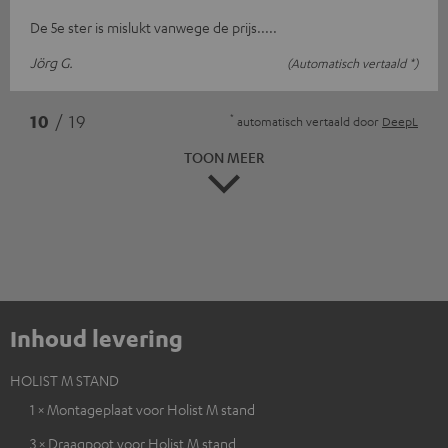
De 5e ster is mislukt vanwege de prijs.....
Jörg G.
(Automatisch vertaald *)
*
10
/ 19
automatisch vertaald door
DeepL
TOON MEER
Inhoud levering
HOLIST M STAND
1 × Montageplaat voor Holist M stand
3 × Draagpoot voor Holist M stand