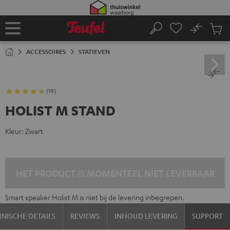
GA
NAAR
NHOUD
No
Ops
Home
Zoeken
Produ
winke
ACCESSOIRES
STATIEVEN
(19)
HOLIST M STAND
Kleur:
Zwart
HET PRODUCT IS MOMENTEEL NIET LEVERBAAR
Smart speaker Holist M is niet bij de levering inbegrepen.
NISCHE DETAILS
REVIEWS
INHOUD LEVERING
SUPPORT