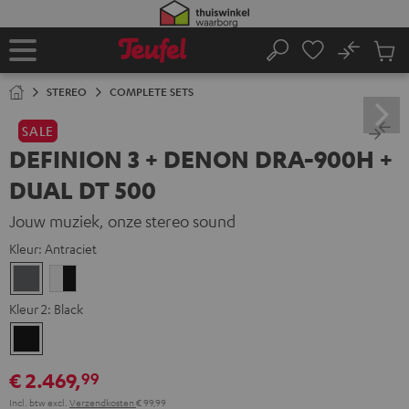
GA
NAAR
NHOUD
No
Ops
Home
Zoeken
Produ
winke
STEREO
COMPLETE SETS
SALE
DEFINION 3 + DENON DRA-900H +
DUAL DT 500
Jouw muziek, onze stereo sound
Kleur:
Antraciet
Antraciet
Wit/zwart
Kleur 2:
Black
Black
€ 2.469,
99
Incl. btw
excl.
Verzendkosten
€ 99,99