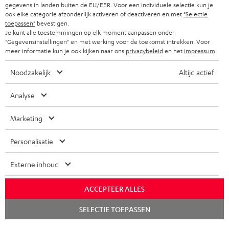
f
gegevens in landen buiten de EU/EER. Voor een individuele selectie kun je
BLUETOOTH KOPTELEFOONS
NEWSLETTER
ook elke categorie afzonderlijk activeren of deactiveren en met
"Selectie
BELGIË
toepassen"
bevestigen.
COMPLETE SETS
Je kunt alle toestemmingen op elk moment aanpassen onder
STORES
"Gegevensinstellingen" en met werking voor de toekomst intrekken. Voor
FRANKRIJK
meer informatie kun je ook kijken naar ons
privacybeleid
en het
impressum
.
SPEAKERS
TEUFEL VOORDELEN
Noodzakelijk
Altijd actief
POLEN
ULTIMA
TEUFEL STORY
Analyse
IN-EAR
SPANJE
MANAGEMENT
'Kennelijke' (typ)fouten voorbehouden. De op de foto's afgebeelde
Marketing
FANSHOP
DUURZAAMHEID
accessoires zijn niet bij de levering inbegrepen. Eventuele
ITALIË
verwijderingskosten voor batterijen zijn bij de prijs inbegrepen.
Personalisatie
NIEUWKOMERS
NORMEN EN WAARDES
USA
©2026 Lautsprecher Teufel GmbH - All rights reserved.
Externe inhoud
STUDENTENKORTING
Disclaimer
Algemene voorwaarden
Privacybeleid
ANDERE LANDEN
ACCEPTEER ALLES
KADOBON
Instellingen privacybeleid
EU Data Act
hier de overeenkomst herroepen
Chat
SELECTIE TOEPASSEN
starten
TOEGANKELIJKHEID