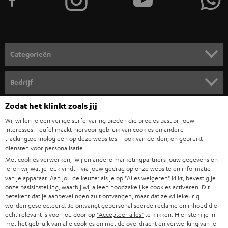
n
v
o
o
Categorieën
r
HOME CINEMA SPEAKERS
n
Bedrijf
i
COMPLETE SYSTEMEN
Zodat het klinkt zoals jij
SUPPORT
e
Teufel online shops
Wij willen je een veilige surfervaring bieden die precies past bij jouw
SOUNDBARS
u
CARRIÈRE
interesses. Teufel maakt hiervoor gebruik van cookies en andere
DUITSLAND
trackingtechnologieën op deze websites – ook van derden, en gebruikt
w
HIFI-SPEAKERS
diensten voor personalisatie.
PERS & MARKETING
s
Met cookies verwerken, wij en andere marketingpartners jouw gegevens en
OOSTENRIJK
SMART HOME
leren wij wat je leuk vindt - via jouw gedrag op onze website en informatie
b
B2B
van je apparaat. Aan jou de keuze: als je op
"Alles weigeren"
klikt, bevestig je
r
onze basisinstelling, waarbij wij alleen noodzakelijke cookies activeren. Dit
ZWITSERLAND
BLUETOOTH
PARTNERPROGRAMMA
betekent dat je aanbevelingen zult ontvangen, maar dat ze willekeurig
i
worden geselecteerd. Je ontvangt gepersonaliseerde reclame en inhoud die
KOPTELEFOONS
echt relevant is voor jou door op
"Accepteer alles"
te klikken. Hier stem je in
e
NEDERLAND
BLOG
met het gebruik van alle cookies en met de overdracht en verwerking van je