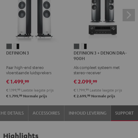
DEFINION
DEFINION
DEFINION
DEFINION
DEFINION 3
DEFINION 3 + DENON DRA-
3
3
3
3
900H
Antraciet
Wit/zwart
+
+
Paar high-end stereo
Als compleet systeem met
DENON
DENON
vloerstaande luidsprekers
stereo-receiver
DRA-
DRA-
€ 1.499,
€ 2.099,
99
99
900H
900H
€ 1.199,
99
Laatste laagste prijs
€ 1.799,
99
Laatste laagste prijs
Antraciet
Wit/zwart
99
99
€ 1.799,
Normale prijs
€ 2.699,
Normale prijs
HE DETAILS
ACCESSOIRES
INHOUD LEVERING
SUPPORT
Highlights