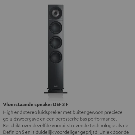
Vloerstaande speaker DEF 3 F
High end stereo luidspreker met buitengewoon precieze
geluidsweergave en een beresterke bas performance.
Beschikt over dezelfde vooruitstrevende technologie als de
Definion 5 en is duidelijk voordeliger geprijsd. Uniek door de