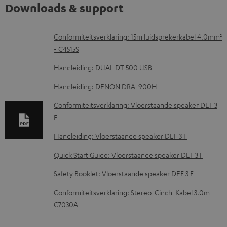
Downloads & support
D
Conformiteitsverklaring: 15m luidsprekerkabel 4.0mm²
- C4515S
o
w
Handleiding: DUAL DT 500 USB
n
Handleiding: DENON DRA-900H
l
Conformiteitsverklaring: Vloerstaande speaker DEF 3
o
F
a
Handleiding: Vloerstaande speaker DEF 3 F
d
Quick Start Guide: Vloerstaande speaker DEF 3 F
d
o
Safety Booklet: Vloerstaande speaker DEF 3 F
c
Conformiteitsverklaring: Stereo-Cinch-Kabel 3.0m -
u
C7030A
m