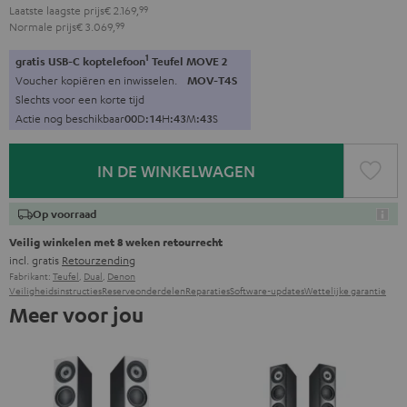
Laatste laagste prijs
€ 2.169,
99
Normale prijs
€ 3.069,
99
1
gratis USB-C koptelefoon
Teufel MOVE 2
Voucher kopiëren en inwisselen.
MOV-T4S
Slechts voor een korte tijd
Actie nog beschikbaar
0
0
D
:
1
4
H
:
4
3
M
:
4
1
S
IN DE WINKELWAGEN
Op voorraad
Veilig winkelen met 8 weken retourrecht
incl. gratis
Retourzending
Fabrikant:
Teufel
,
Dual
,
Denon
Veiligheidsinstructies
Reserveonderdelen
Reparaties
Software-updates
Wettelijke garantie
Meer voor jou