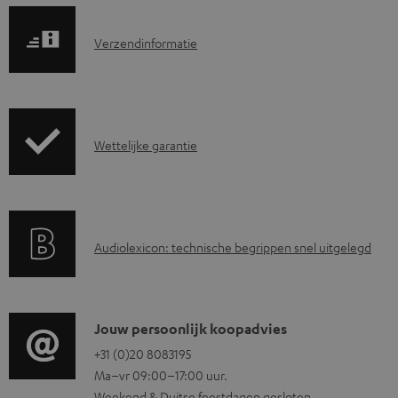
e
n
V
Verzendinformatie
t
e
e
r
n
z
G
Wettelijke garantie
e
a
n
r
d
a
i
A
Audiolexicon: technische begrippen snel uitgelegd
n
n
u
t
f
d
i
o
i
C
Jouw persoonlijk koopadvies
e
r
o
o
+31 (0)20 8083195
i
m
Ma–vr 09:00–17:00 uur.
g
n
n
a
Weekend & Duitse feestdagen gesloten