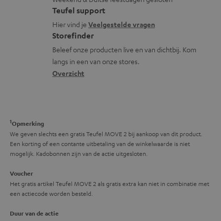
l
t
f
t
Teufel support
o
a
o
i
Hier vind je
Veelgestelde vragen
s
c
Storefinder
r
e
s
t
Beleef onze producten live en van dichtbij. Kom
m
langs in een van onze stores.
a
i
a
Overzicht
r
n
t
y
f
i
o
e
1
r
Opmerking
We geven slechts een gratis Teufel MOVE 2 bij aankoop van dit product.
m
Een korting of een contante uitbetaling van de winkelwaarde is niet
a
mogelijk. Kadobonnen zijn van de actie uitgesloten.
t
Voucher
i
Het gratis artikel Teufel MOVE 2 als gratis extra kan niet in combinatie met
een actiecode worden besteld.
e
Duur van de actie