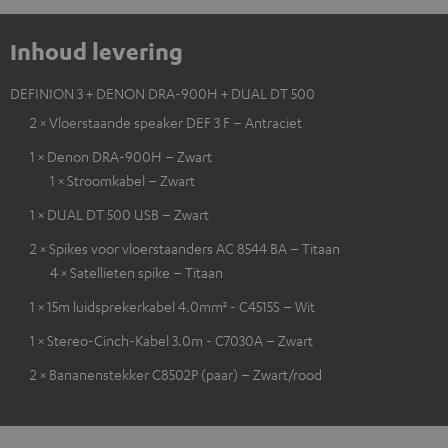
Inhoud levering
DEFINION 3 + DENON DRA-900H + DUAL DT 500
2 × Vloerstaande speaker DEF 3 F – Antraciet
1 × Denon DRA-900H – Zwart
1 × Stroomkabel – Zwart
1 × DUAL DT 500 USB – Zwart
2 × Spikes voor vloerstaanders AC 8544 BA – Titaan
4 × Satellieten spike – Titaan
1 × 15m luidsprekerkabel 4.0mm² - C4515S – Wit
1 × Stereo-Cinch-Kabel 3.0m - C7030A – Zwart
2 × Bananenstekker C8502P (paar) – Zwart/rood