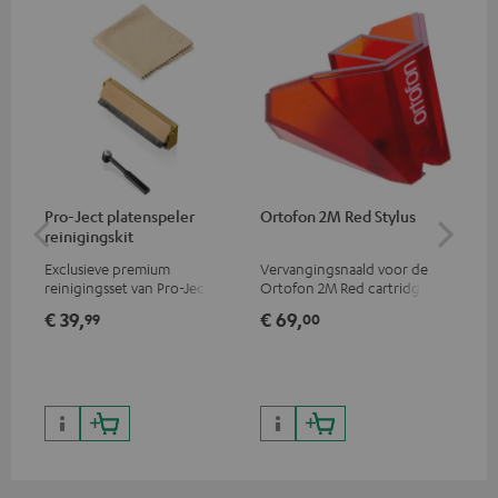
Pro-Ject platenspeler
Ortofon 2M Red Stylus
Or
reinigingskit
el
Exclusieve premium
Vervangingsnaald voor de
Mo
reinigingsset van Pro-Ject
Ortofon 2M Red cartridge
car
voor vinylplaten en
voo
€ 39,
€ 69,
€ 
99
00
platenspelers, alleen
kla
verkrijgbaar in de Teufel
webshop