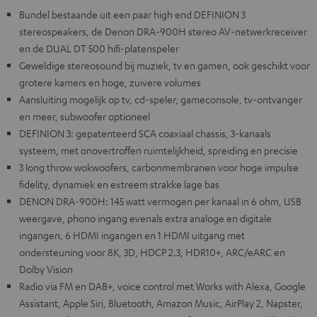
Bundel bestaande uit een paar high end DEFINION 3
stereospeakers, de Denon DRA-900H stereo AV-netwerkreceiver
en de DUAL DT 500 hifi-platenspeler
Geweldige stereosound bij muziek, tv en gamen, ook geschikt voor
grotere kamers en hoge, zuivere volumes
Aansluiting mogelijk op tv, cd-speler, gameconsole, tv-ontvanger
en meer, subwoofer optioneel
DEFINION 3: gepatenteerd SCA coaxiaal chassis, 3-kanaals
systeem, met onovertroffen ruimtelijkheid, spreiding en precisie
3 long throw wokwoofers, carbonmembranen voor hoge impulse
fidelity, dynamiek en extreem strakke lage bas
DENON DRA-900H: 145 watt vermogen per kanaal in 6 ohm, USB
weergave, phono ingang evenals extra analoge en digitale
ingangen, 6 HDMI ingangen en 1 HDMI uitgang met
ondersteuning voor 8K, 3D, HDCP 2.3, HDR10+, ARC/eARC en
Dolby Vision
Radio via FM en DAB+, voice control met Works with Alexa, Google
Assistant, Apple Siri, Bluetooth, Amazon Music, AirPlay 2, Napster,