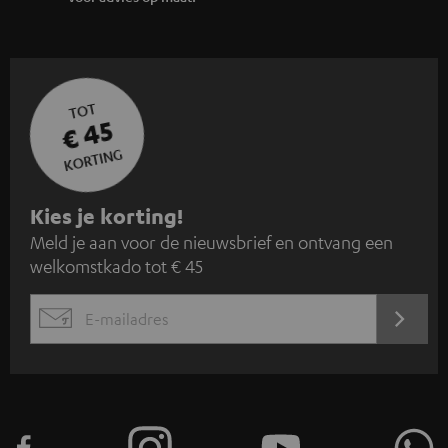
TOT
€ 45
KORTING
A
Kies je korting!
Meld je aan voor de nieuwsbrief en ontvang een
a
welkomstkado tot € 45
n
m
AANM
EMAIL
e
WIDGET
l
d
e