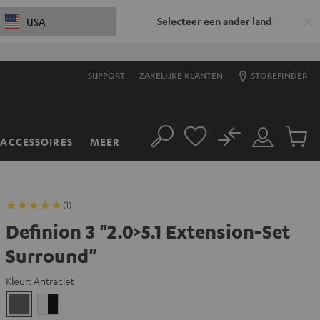
Selecteer een ander land
USA
SUPPORT
ZAKELIJKE KLANTEN
STOREFINDER
No
ACCESSOIRES
MEER
Zoeken
Mijn
Produc
account
winkel
(1)
Definion 3 "2.0>5.1 Extension-Set
Surround"
Kleur:
Antraciet
Antraciet
Wit/zwart