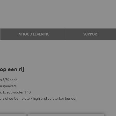
INHOUD LEVERING
SUPPORT
op een rij
n 3/3S serie
arspeakers
er. 1x subwoofer T 10
ers of de Complete 7 high end versterker bundel