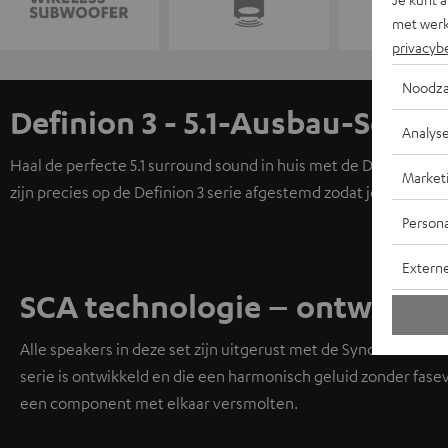
met werk
privacyb
Noodza
Definion 3 - 5.1-Ausbau-Set
Analys
Haal de perfecte 5.1 surround sound in huis met de Definion 3 
Market
zijn precies op de Definion 3 serie afgestemd zodat je met voll
Persona
Extern
SCA technologie – ontworpen 
Alle speakers in deze set zijn uitgerust met de Synchronized 
serie is ontwikkeld en die een harmonisch geluid zonder fase
een component met elkaar versmolten.