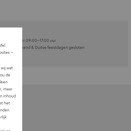
Ma–vr 09:00–17:00 uur
ufel
Weekend & Duitse feestdagen gesloten
sites –
wij wat
jou de
lleen
n, maar
en inhoud
et het
landen
lijk
en" en