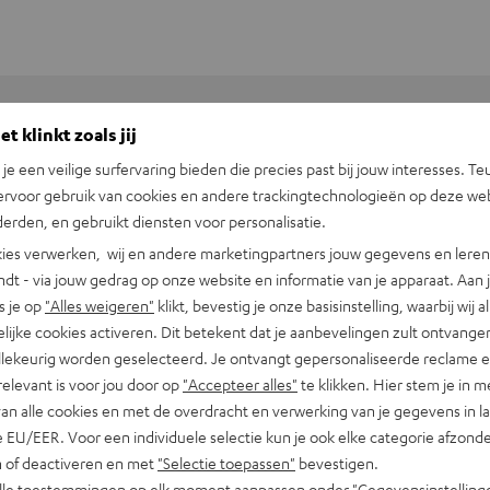
t klinkt zoals jij
+31 (0)20 8083195
n je een veilige surfervaring bieden die precies past bij jouw interesses. Te
ervoor gebruik van cookies en andere trackingtechnologieën op deze web
erden, en gebruikt diensten voor personalisatie.
ies verwerken, wij en andere marketingpartners jouw gegevens en leren 
indt - via jouw gedrag op onze website en informatie van je apparaat. Aan 
s je op
"Alles weigeren"
klikt, bevestig je onze basisinstelling, waarbij wij a
lijke cookies activeren. Dit betekent dat je aanbevelingen zult ontvange
illekeurig worden geselecteerd. Je ontvangt gepersonaliseerde reclame 
relevant is voor jou door op
"Accepteer alles"
te klikken. Hier stem je in m
van alle cookies en met de overdracht en verwerking van je gegevens in 
 EU/EER. Voor een individuele selectie kun je ook elke categorie afzonder
n of deactiveren en met
"Selectie toepassen"
bevestigen.
alle toestemmingen op elk moment aanpassen onder "Gegevensinstelling