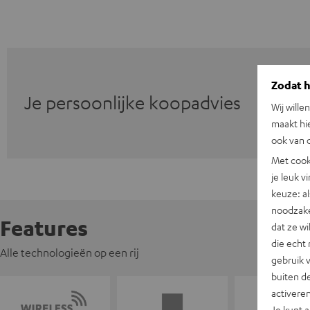
Zodat he
Je persoonlijke koopadvies
Wij wille
maakt hi
ook van d
Met cook
je leuk v
keuze: al
noodzake
Features
dat ze w
die echt 
Alle technologieën op een rij
gebruik 
buiten de
activere
Je kunt 