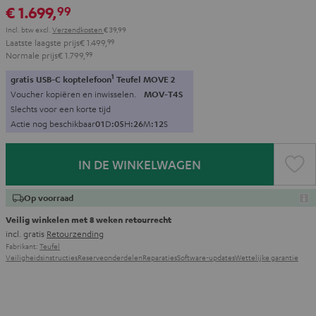
€ 1.699,
99
Incl. btw
excl.
Verzendkosten
€ 39,99
Laatste laagste prijs
€ 1.499,
99
Normale prijs
€ 1.799,
99
1
gratis USB-C koptelefoon
Teufel MOVE 2
Voucher kopiëren en inwisselen.
MOV-T4S
Slechts voor een korte tijd
Actie nog beschikbaar
0
1
D
:
0
5
H
:
2
6
M
:
1
0
S
IN DE WINKELWAGEN
Op voorraad
Veilig winkelen met 8 weken retourrecht
incl. gratis
Retourzending
Fabrikant:
Teufel
Veiligheidsinstructies
Reserveonderdelen
Reparaties
Software-updates
Wettelijke garantie