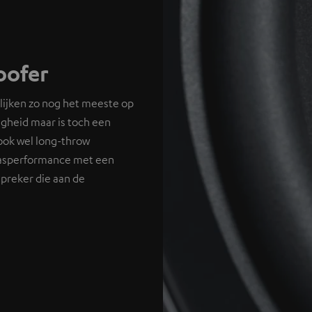
ofer
ijken zo nog het meeste op
gheid maar is toch een
 ook wel long-throw
basperformance met een
spreker die aan de