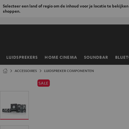
Selecteer een land of regio om de inhoud voor je locatie te bekijken
shoppen.
GA
NAAR
NHOUD
LUIDSPREKERS
HOME CINEMA
SOUNDBAR
BLUE
Home
ACCESSOIRES
LUIDSPREKER COMPONENTEN
SALE