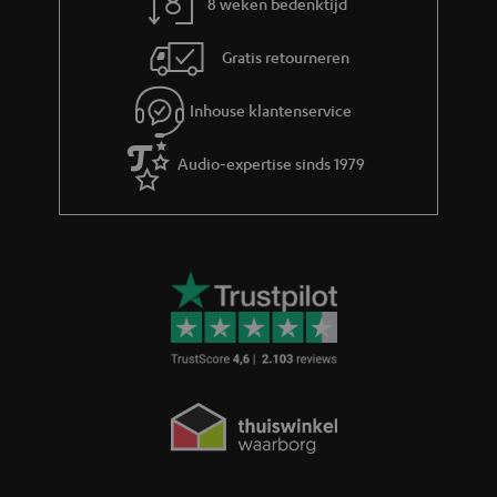
8 weken bedenktijd
i
e
Gratis retourneren
Inhouse klantenservice
Audio-expertise sinds 1979