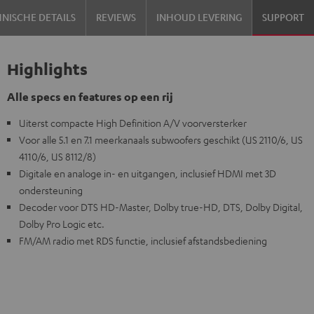
NISCHE DETAILS
REVIEWS
INHOUD LEVERING
SUPPORT
Highlights
Alle specs en features op een rij
Uiterst compacte High Definition A/V voorversterker
Voor alle 5.1 en 7.1 meerkanaals subwoofers geschikt (US 2110/6, US
4110/6, US 8112/8)
Digitale en analoge in- en uitgangen, inclusief HDMI met 3D
ondersteuning
Decoder voor DTS HD-Master, Dolby true-HD, DTS, Dolby Digital,
Dolby Pro Logic etc.
FM/AM radio met RDS functie, inclusief afstandsbediening