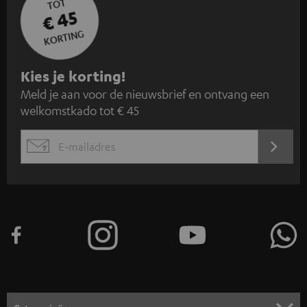
TOT
€ 45
KORTING
A
Kies je korting!
Meld je aan voor de nieuwsbrief en ontvang een
a
welkomstkado tot € 45
n
m
AANM
EMAIL
e
WIDGET
l
d
e
n
v
o
o