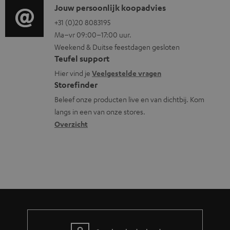
i
C
Jouw persoonlijk koopadvies
e
u
o
o
+31 (0)20 8083195
i
m
Ma–vr 09:00–17:00 uur.
g
n
n
e
Weekend & Duitse feestdagen gesloten
l
t
f
n
Teufel support
o
a
o
t
Hier vind je
Veelgestelde vragen
s
c
Storefinder
r
e
s
t
Beleef onze producten live en van dichtbij. Kom
m
n
langs in een van onze stores.
a
i
a
Overzicht
r
n
t
y
f
i
o
e
r
m
a
t