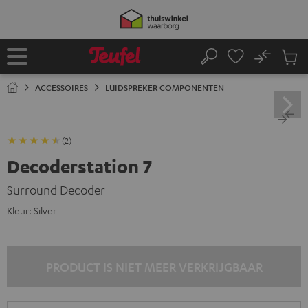
GA
NAAR
NHOUD
No
Ops
Home
Zoeken
Produ
winke
ACCESSOIRES
LUIDSPREKER COMPONENTEN
(2)
Decoderstation 7
Surround Decoder
Kleur:
Silver
PRODUCT IS NIET MEER VERKRIJGBAAR