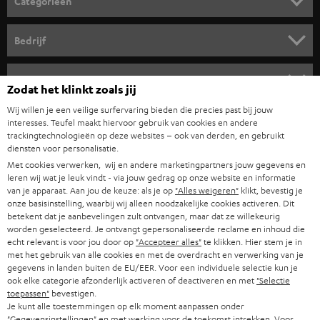
Categorieën
r
HOME CINEMA SPEAKERS
n
Bedrijf
i
COMPLETE SYSTEMEN
SUPPORT
e
Teufel online shops
Zodat het klinkt zoals jij
SOUNDBARS
u
CARRIÈRE
Wij willen je een veilige surfervaring bieden die precies past bij jouw
DUITSLAND
w
interesses. Teufel maakt hiervoor gebruik van cookies en andere
HIFI-SPEAKERS
trackingtechnologieën op deze websites – ook van derden, en gebruikt
PERS & MARKETING
s
diensten voor personalisatie.
OOSTENRIJK
SMART HOME
b
Met cookies verwerken, wij en andere marketingpartners jouw gegevens en
B2B
leren wij wat je leuk vindt - via jouw gedrag op onze website en informatie
r
van je apparaat. Aan jou de keuze: als je op
"Alles weigeren"
klikt, bevestig je
ZWITSERLAND
BLUETOOTH
PARTNERPROGRAMMA
onze basisinstelling, waarbij wij alleen noodzakelijke cookies activeren. Dit
i
betekent dat je aanbevelingen zult ontvangen, maar dat ze willekeurig
KOPTELEFOONS
e
worden geselecteerd. Je ontvangt gepersonaliseerde reclame en inhoud die
NEDERLAND
BLOG
echt relevant is voor jou door op
"Accepteer alles"
te klikken. Hier stem je in
f
BLUETOOTH KOPTELEFOONS
met het gebruik van alle cookies en met de overdracht en verwerking van je
NEWSLETTER
gegevens in landen buiten de EU/EER. Voor een individuele selectie kun je
BELGIË
ook elke categorie afzonderlijk activeren of deactiveren en met
"Selectie
COMPLETE SETS
STORES
toepassen"
bevestigen.
Je kunt alle toestemmingen op elk moment aanpassen onder
FRANKRIJK
SPEAKERS
"Gegevensinstellingen" en met werking voor de toekomst intrekken. Voor