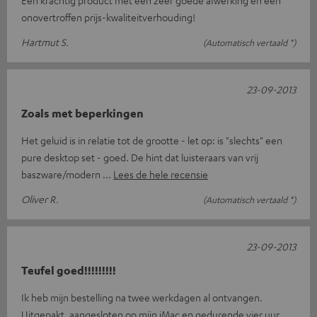
Een krachtig product met een zeer goede afwerking en een
onovertroffen prijs-kwaliteitverhouding!
Hartmut S.
(Automatisch vertaald *)
23-09-2013
Zoals met beperkingen
Het geluid is in relatie tot de grootte - let op: is "slechts" een
pure desktop set - goed. De hint dat luisteraars van vrij
baszware/modern
Lees de hele recensie
Oliver R.
(Automatisch vertaald *)
23-09-2013
Teufel goed!!!!!!!!!
Ik heb mijn bestelling na twee werkdagen al ontvangen.
Uitgepakt, aangesloten op mijn iMac en gedurende vier uur.