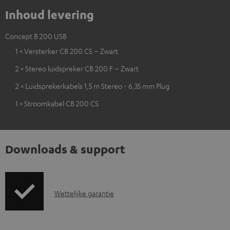
Inhoud levering
Concept B 200 USB
1 × Versterker CB 200 CS – Zwart
2 × Stereo luidspreker CB 200 F – Zwart
2 × Luidsprekerkabels 1,5 m Stereo - 6,35 mm Plug
1 × Stroomkabel CB 200 CS
Downloads & support
G
Wettelijke garantie
a
r