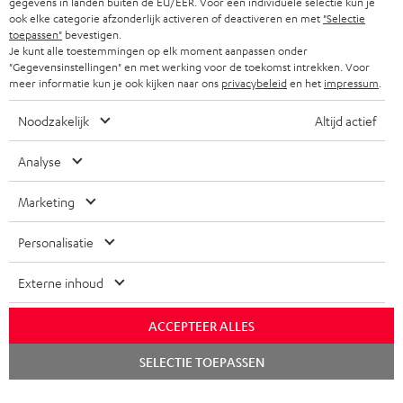
gegevens in landen buiten de EU/EER. Voor een individuele selectie kun je
o
ook elke categorie afzonderlijk activeren of deactiveren en met
"Selectie
o
toepassen"
bevestigen.
Categorieën
Je kunt alle toestemmingen op elk moment aanpassen onder
r
"Gegevensinstellingen" en met werking voor de toekomst intrekken. Voor
meer informatie kun je ook kijken naar ons
privacybeleid
en het
impressum
.
HOME CINEMA SPEAKERS
n
Bedrijf
i
Noodzakelijk
Altijd actief
COMPLETE SYSTEMEN
SUPPORT
e
Teufel online shops
Analyse
SOUNDBARS
u
CARRIÈRE
DUITSLAND
w
Marketing
HIFI-SPEAKERS
PERS & MARKETING
s
OOSTENRIJK
Personalisatie
SMART HOME
b
B2B
r
Externe inhoud
ZWITSERLAND
BLUETOOTH
PARTNERPROGRAMMA
i
KOPTELEFOONS
ACCEPTEER ALLES
e
NEDERLAND
BLOG
Chat
f
SELECTIE TOEPASSEN
BLUETOOTH KOPTELEFOONS
starten
NEWSLETTER
BELGIË