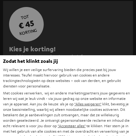
TOT
€ 45
KORTING
A
Kies je korting!
Meld je aan voor de nieuwsbrief en ontvang een
a
Zodat het klinkt zoals jij
welkomstkado tot € 45
n
Wij willen je een veilige surfervaring bieden die precies past bij jouw
m
interesses. Teufel maakt hiervoor gebruik van cookies en andere
trackingtechnologieën op deze websites – ook van derden, en gebruikt
AANM
EMAIL
e
diensten voor personalisatie.
WIDGET
l
Met cookies verwerken, wij en andere marketingpartners jouw gegevens en
leren wij wat je leuk vindt - via jouw gedrag op onze website en informatie
d
van je apparaat. Aan jou de keuze: als je op
"Alles weigeren"
klikt, bevestig je
onze basisinstelling, waarbij wij alleen noodzakelijke cookies activeren. Dit
e
betekent dat je aanbevelingen zult ontvangen, maar dat ze willekeurig
n
worden geselecteerd. Je ontvangt gepersonaliseerde reclame en inhoud die
echt relevant is voor jou door op
"Accepteer alles"
te klikken. Hier stem je in
v
met het gebruik van alle cookies en met de overdracht en verwerking van je