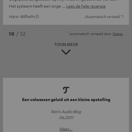
Het systeem heeft een onge
Lees de hele recensie
Hans-Wilhelm D.
(Automatisch vertaald *)
*
10
/ 52
automatisch vertaald door
DeepL
TOON MEER
Een volwassen geluid uit een kleine opstelling
Ron's Audio Blog
06/2011
Meer...