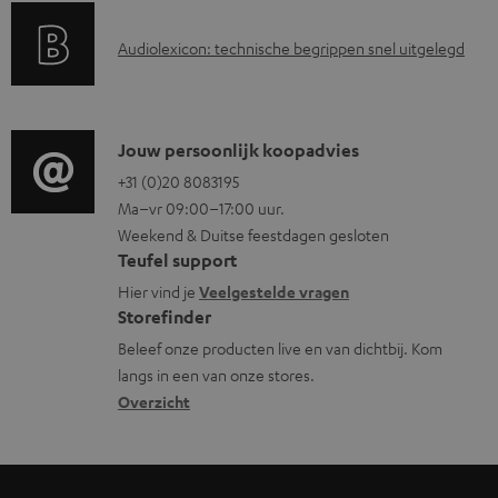
a
A
Audiolexicon: technische begrippen snel uitgelegd
n
u
t
d
i
i
C
Jouw persoonlijk koopadvies
e
o
o
+31 (0)20 8083195
i
Ma–vr 09:00–17:00 uur.
g
n
n
Weekend & Duitse feestdagen gesloten
l
t
f
Teufel support
o
a
o
Hier vind je
Veelgestelde vragen
s
c
Storefinder
r
s
t
Beleef onze producten live en van dichtbij. Kom
m
langs in een van onze stores.
a
i
a
Overzicht
r
n
t
y
f
i
o
e