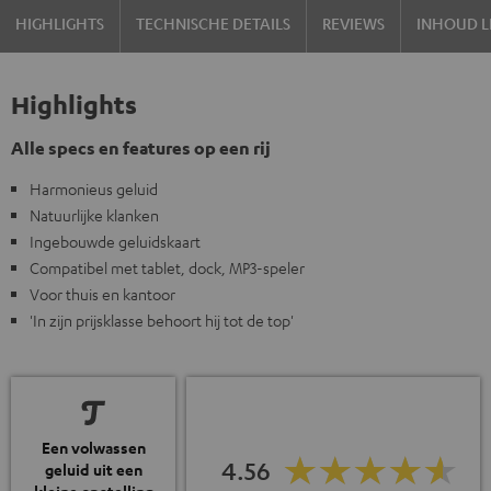
HIGHLIGHTS
TECHNISCHE DETAILS
REVIEWS
INHOUD L
Highlights
Alle specs en features op een rij
Harmonieus geluid
Natuurlijke klanken
Ingebouwde geluidskaart
Compatibel met tablet, dock, MP3-speler
Voor thuis en kantoor
'In zijn prijsklasse behoort hij tot de top'
Een volwassen
4.56
geluid uit een