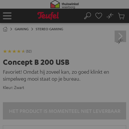
GA
NAAR
NHOUD
No
Ops
Home
Zoeken
Produ
winke
GAMING
STEREO GAMING
(52)
Concept B 200 USB
Favoriet! Omdat hij zoveel kan, zo goed klinkt en
simpelweg mooi staat op je bureau.
Kleur:
Zwart
HET PRODUCT IS MOMENTEEL NIET LEVERBAAR