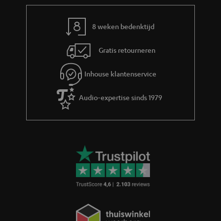
r
m
8 weken bedenktijd
a
Gratis retourneren
t
i
Inhouse klantenservice
e
Audio-expertise sinds 1979