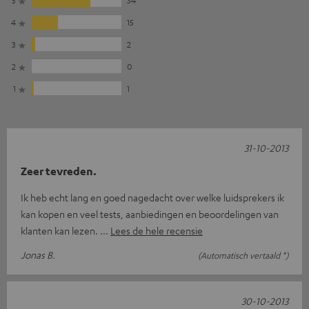
5
34
4
15
3
2
2
0
1
1
31-10-2013
Zeer tevreden.
Ik heb echt lang en goed nagedacht over welke luidsprekers ik
kan kopen en veel tests, aanbiedingen en beoordelingen van
klanten kan lezen.
Lees de hele recensie
Jonas B.
(Automatisch vertaald *)
30-10-2013