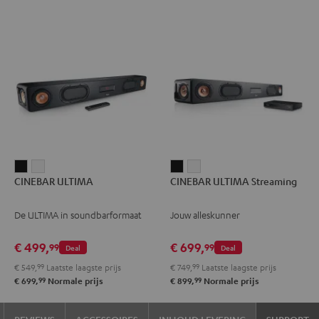
CINEBAR
CINEBAR
CINEBAR
CINEBAR
CINEBAR ULTIMA
CINEBAR ULTIMA Streaming
ULTIMA
ULTIMA
ULTIMA
ULTIMA
Zwart
Wit
Streaming
Streaming
De ULTIMA in soundbarformaat
Jouw alleskunner
Zwart
Wit
€ 499,
€ 699,
99
99
Deal
Deal
€ 549,
99
Laatste laagste prijs
€ 749,
99
Laatste laagste prijs
99
99
€ 699,
Normale prijs
€ 899,
Normale prijs