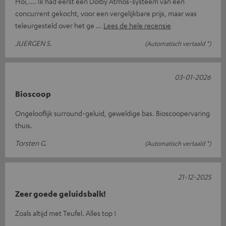
Hoi,.... Ik had eerst een Dolby Atmos-systeem van een
concurrent gekocht, voor een vergelijkbare prijs, maar was
teleurgesteld over het ge
Lees de hele recensie
JUERGEN S.
(Automatisch vertaald *)
03-01-2026
Bioscoop
Ongelooflijk surround-geluid, geweldige bas. Bioscoopervaring
thuis.
Torsten G.
(Automatisch vertaald *)
21-12-2025
Zeer goede geluidsbalk!
Zoals altijd met Teufel. Alles top !