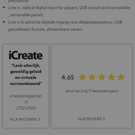
play/pauze
Line in, optical digital input for players, USB sound card compatible
, removable panels
Line in & optische digitale ingang voor afspeelapparatuur, USB-
geluidskaart functie, afneembare covers
"Leuk uiterlijk,
geweldig geluid
4.65
en virtuele
surroundsound"
(4.65 van 5 bij 17 beoordelingen)
Icreatemagazine.
nl
27.10.2020
ALLE REVIEWS
ALLE RECENSIES