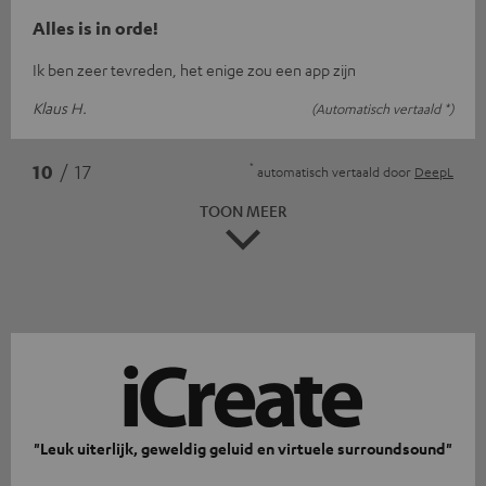
Alles is in orde!
Ik ben zeer tevreden, het enige zou een app zijn
Klaus H.
(Automatisch vertaald *)
*
10
/ 17
automatisch vertaald door
DeepL
TOON MEER
"Leuk uiterlijk, geweldig geluid en virtuele surroundsound"