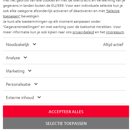
met het gebruik van alle cookies en met de overdracht en verwerking van je
Meer...
gegevens in landen buiten de EU/EER. Voor een individuele selectie kun je
ook elke categorie afzonderlijk activeren of deactiveren en met
"Selectie
toepassen"
bevestigen.
Je kunt alle toestemmingen op elk moment aanpassen onder
"Gegevensinstellingen" en met werking voor de toekomst intrekken. Voor
meer informatie kun je ook kijken naar ons
privacybeleid
en het
impressum
.
Noodzakelijk
Altijd actief
''Tijdens het gamen is het vooral het extreem grote
geluidsveld dat bijdraagt aan een immersieve ervaring''
Analyse
gamer.nl
Marketing
01.12.2021
Meer...
Personalisatie
Externe inhoud
ACCEPTEER ALLES
Accessoires
Chat
SELECTIE TOEPASSEN
starten