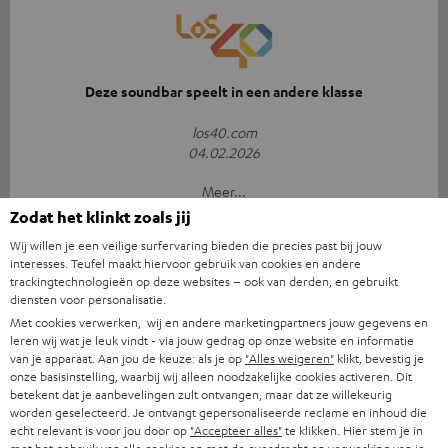
Deze soundbar speelt in een andere klasse
los40.com
04.02.2026
Meer...
Zodat het klinkt zoals jij
Wij willen je een veilige surfervaring bieden die precies past bij jouw
interesses. Teufel maakt hiervoor gebruik van cookies en andere
trackingtechnologieën op deze websites – ook van derden, en gebruikt
diensten voor personalisatie.
Met cookies verwerken, wij en andere marketingpartners jouw gegevens en
leren wij wat je leuk vindt - via jouw gedrag op onze website en informatie
Een unieke soundgigant
van je apparaat. Aan jou de keuze: als je op
"Alles weigeren"
klikt, bevestig je
onze basisinstelling, waarbij wij alleen noodzakelijke cookies activeren. Dit
heraldo.es
betekent dat je aanbevelingen zult ontvangen, maar dat ze willekeurig
24.11.2025
worden geselecteerd. Je ontvangt gepersonaliseerde reclame en inhoud die
echt relevant is voor jou door op
"Accepteer alles"
te klikken. Hier stem je in