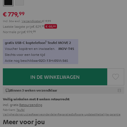
Zwart
Wit
€ 779,
99
Incl. btw
excl.
Verzendkosten
€ 19,99
Laatste laagste prijs
€ 829,
99
€ -50,
00
Normale prijs
€ 979,
99
1
gratis USB-C koptelefoon
Teufel MOVE 2
Voucher kopiëren en inwisselen.
MOV-T4S
Slechts voor een korte tijd
Actie nog beschikbaar
0
2
D
:
1
3
H
:
0
5
M
:
5
4
S
IN DE WINKELWAGEN
Binnen 3 weken verzendklaar
Veilig winkelen met 8 weken retourrecht
incl. gratis
Retourzending
Fabrikant:
Teufel
Veiligheidsinstructies
Reserveonderdelen
Reparaties
Software-updates
Wettelijke garantie
Meer voor jou