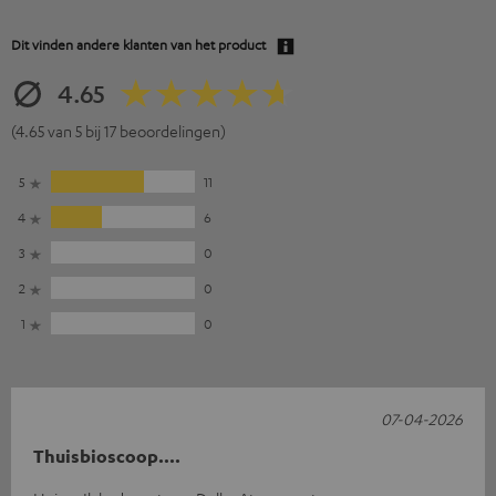
Dit vinden andere klanten van het product
4.65
(4.65 van 5 bij 17 beoordelingen)
5
11
4
6
3
0
2
0
1
0
07-04-2026
Thuisbioscoop....