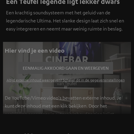
Een Teufel legende ligt lekker dwars
Een krachtig soundsysteem met het geluid van de
legendarische Ultima. Het slanke design laat zich snel en
easy integreren en neemt maar weinig ruimte in beslag.
Hier vind je een video
EENMALIG AKKOORD GAAN EN WEERGEVEN
Altijd externe inhoud weergeven? Schakel dit in de gegevensinstellingen
in
De YouTube/Vimeo video's bevatten externe inhoud. Je
kunt deze inhoud met een klik bekijken. Door het
aanklikken accepteer je externe inhoud te zien krijgt.
Hierdoor kunnen persoonlijke gegevens worden
verzameld en aan derden doorgestuurd. Meer info