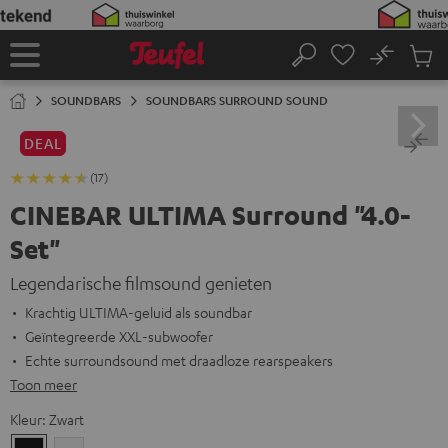
GA
NAAR
NHOUD
No
Ops
Home
Zoeken
Produ
winke
SOUNDBARS
SOUNDBARS SURROUND SOUND
DEAL
(17)
CINEBAR ULTIMA Surround "4.0-
Set"
Legendarische filmsound genieten
Krachtig ULTIMA-geluid als soundbar
Geïntegreerde XXL-subwoofer
Echte surroundsound met draadloze rearspeakers
Toon meer
Kleur:
Zwart