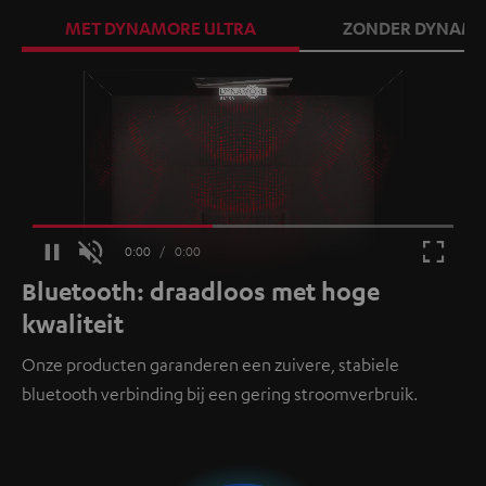
MET DYNAMORE ULTRA
ZONDER DYNAMO
Loaded
:
100.00%
Current
0:00
/
Duration
0:00
Pause
Unmute
Fullscr
Bluetooth: draadloos met hoge
Time
kwaliteit
Onze producten garanderen een zuivere, stabiele
bluetooth verbinding bij een gering stroomverbruik.