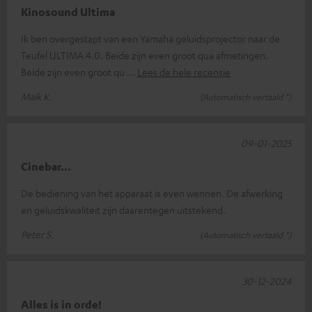
Kinosound Ultima
Ik ben overgestapt van een Yamaha geluidsprojector naar de
Teufel ULTIMA 4.0. Beide zijn even groot qua afmetingen.
Beide zijn even groot qu
Lees de hele recensie
Maik K.
(Automatisch vertaald *)
09-01-2025
Cinebar...
De bediening van het apparaat is even wennen. De afwerking
en geluidskwaliteit zijn daarentegen uitstekend.
Peter S.
(Automatisch vertaald *)
30-12-2024
Alles is in orde!