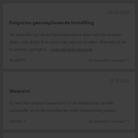
09-12-2025
Enigszins gecompliceerde instelling
De soundbar en de achterluidsprekers doen wat ze moeten
doen, ook al kan ik er soms niet wijs uit worden. Wanneer ik de
tv aanzet, springt h
Lees de hele recensie
Rudolf H.
(Automatisch vertaald *)
21-11-2025
Waanzin!
Ik heb het systeem twee keer! In de slaapkamer zonder
subwoofer en in de woonkamer met! Gewoonweg super!
Patrick T.
(Automatisch vertaald *)