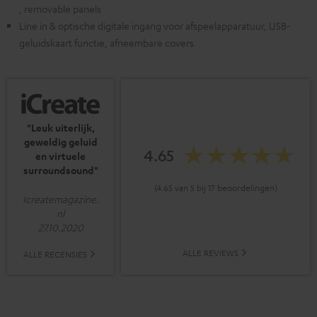
, removable panels
Line in & optische digitale ingang voor afspeelapparatuur, USB-
geluidskaart functie, afneembare covers
"Leuk uiterlijk,
geweldig geluid
4.65
en virtuele
surroundsound"
(4.65 van 5 bij 17 beoordelingen)
Icreatemagazine.
nl
27.10.2020
ALLE REVIEWS
ALLE RECENSIES