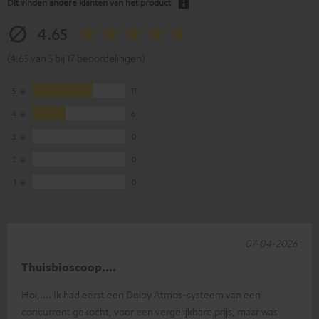
Dit vinden andere klanten van het product
4.65
(4.65 van 5 bij 17 beoordelingen)
5
11
4
6
3
0
2
0
1
0
07-04-2026
Thuisbioscoop....
Hoi,.... Ik had eerst een Dolby Atmos-systeem van een
concurrent gekocht, voor een vergelijkbare prijs, maar was