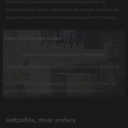
Een krachtig soundsysteem met het geluid van de
legendarische Ultima. Het slanke design laat zich snel en
easy integreren en neemt maar weinig ruimte in beslag.
Hier vind je een video
EENMALIG AKKOORD GAAN EN WEERGEVEN
Altijd externe inhoud weergeven? Schakel dit in de gegevensinstellingen
in
De YouTube/Vimeo video's bevatten externe inhoud. Je
kunt deze inhoud met een klik bekijken. Door het
aanklikken accepteer je externe inhoud te zien krijgt.
Hierdoor kunnen persoonlijke gegevens worden
verzameld en aan derden doorgestuurd. Meer info
Hetzelfde, maar anders
hierover vind je in ons
privacybeleid
.