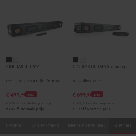
CINEBAR
CINEBAR
CINEBAR
CINEBAR
CINEBAR ULTIMA
CINEBAR ULTIMA Streaming
ULTIMA
ULTIMA
ULTIMA
ULTIMA
Zwart
Wit
Streaming
Streaming
De ULTIMA in soundbarformaat
Jouw alleskunner
Zwart
Wit
€ 499,
€ 699,
99
99
Deal
Deal
€ 549,
99
Laatste laagste prijs
€ 749,
99
Laatste laagste prijs
99
99
€ 699,
Normale prijs
€ 899,
Normale prijs
REVIEWS
ACCESSOIRES
INHOUD LEVERING
SUPPORT