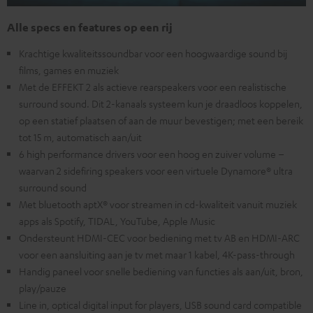
Alle specs en features op een rij
Krachtige kwaliteitssoundbar voor een hoogwaardige sound bij
films, games en muziek
Met de EFFEKT 2 als actieve rearspeakers voor een realistische
surround sound. Dit 2-kanaals systeem kun je draadloos koppelen,
op een statief plaatsen of aan de muur bevestigen; met een bereik
tot 15 m, automatisch aan/uit
6 high performance drivers voor een hoog en zuiver volume –
waarvan 2 sidefiring speakers voor een virtuele Dynamore® ultra
surround sound
Met bluetooth aptX® voor streamen in cd-kwaliteit vanuit muziek
apps als Spotify, TIDAL, YouTube, Apple Music
Ondersteunt HDMI-CEC voor bediening met tv AB en HDMI-ARC
voor een aansluiting aan je tv met maar 1 kabel, 4K-pass-through
Handig paneel voor snelle bediening van functies als aan/uit, bron,
play/pauze
Line in, optical digital input for players, USB sound card compatible