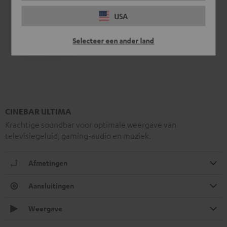
USA
Selecteer een ander land
CINEBAR ULTIMA
Krachtige soundbar voor optimale weergave van
televisiegeluid, gaming-audio en muziek.
Afmetingen
Aansluitingen
Weergave