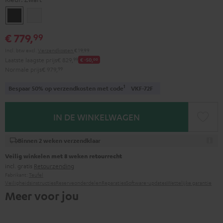
Zwart
Wit
€ 779,
99
Incl. btw
excl.
Verzendkosten
€ 19,99
Laatste laagste prijs
€ 829,
99
€ -50,
00
Normale prijs
€ 979,
99
1
Bespaar 50% op verzendkosten met code
VKF-72F
IN DE WINKELWAGEN
Binnen 2 weken verzendklaar
Veilig winkelen met 8 weken retourrecht
incl. gratis
Retourzending
Fabrikant:
Teufel
Veiligheidsinstructies
Reserveonderdelen
Reparaties
Software-updates
Wettelijke garantie
Meer voor jou