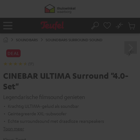
GA
50% verzendkosten besparen met
VKF-72F
NAAR
NHOUD
06
D
:
19
H
:
57
M
:
28
S
No
Ops
Home
Zoeken
Produ
winke
SOUNDBARS
SOUNDBARS SURROUND SOUND
DEAL
(17)
CINEBAR ULTIMA Surround "4.0-
Set"
Legendarische filmsound genieten
Krachtig ULTIMA-geluid als soundbar
Geïntegreerde XXL-subwoofer
Echte surroundsound met draadloze rearspeakers
Toon meer
Kleur:
Zwart