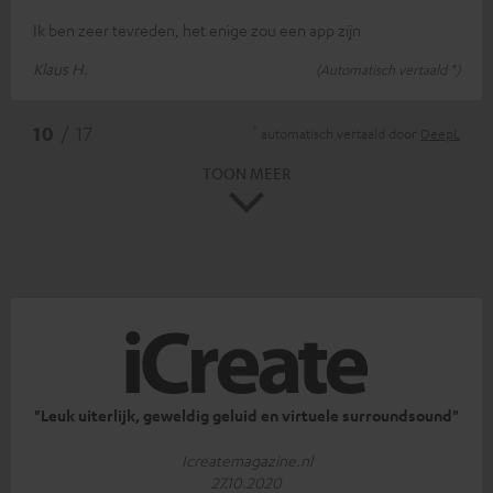
Ik ben zeer tevreden, het enige zou een app zijn
Klaus H.
(Automatisch vertaald *)
*
10
/ 17
automatisch vertaald door
DeepL
TOON MEER
"Leuk uiterlijk, geweldig geluid en virtuele surroundsound"
Icreatemagazine.nl
27.10.2020