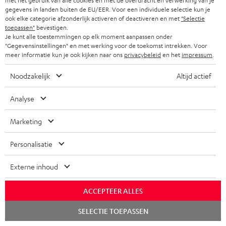
met het gebruik van alle cookies en met de overdracht en verwerking van je
gegevens in landen buiten de EU/EER. Voor een individuele selectie kun je
ook elke categorie afzonderlijk activeren of deactiveren en met
"Selectie
toepassen"
bevestigen.
Je kunt alle toestemmingen op elk moment aanpassen onder
"Gegevensinstellingen" en met werking voor de toekomst intrekken. Voor
meer informatie kun je ook kijken naar ons
privacybeleid
en het
impressum
.
''Tijdens het gamen is het vooral het extreem grote
geluidsveld dat bijdraagt aan een immersieve ervaring''
Noodzakelijk
Altijd actief
gamer.nl
Analyse
01.12.2021
Marketing
Meer...
Personalisatie
Externe inhoud
Accessoires
ACCEPTEER ALLES
Benodigde accessoires
Chat
SELECTIE TOEPASSEN
starten