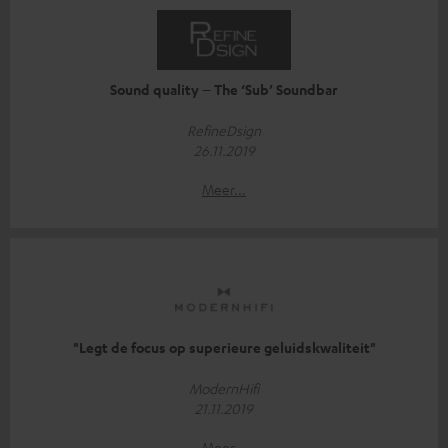
Sound quality – The ‘Sub’ Soundbar
RefineDsign
26.11.2019
Meer...
"Legt de focus op superieure geluidskwaliteit"
ModernHifi
21.11.2019
Meer...