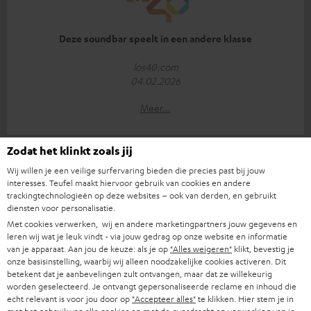
Deze soundbar speelt in een andere klasse
los40.com
04.02.2026
Meer...
Zodat het klinkt zoals jij
Wij willen je een veilige surfervaring bieden die precies past bij jouw
interesses. Teufel maakt hiervoor gebruik van cookies en andere
trackingtechnologieën op deze websites – ook van derden, en gebruikt
diensten voor personalisatie.
Een unieke soundgigant
Met cookies verwerken, wij en andere marketingpartners jouw gegevens en
leren wij wat je leuk vindt - via jouw gedrag op onze website en informatie
heraldo.es
van je apparaat. Aan jou de keuze: als je op
"Alles weigeren"
klikt, bevestig je
24.11.2025
onze basisinstelling, waarbij wij alleen noodzakelijke cookies activeren. Dit
betekent dat je aanbevelingen zult ontvangen, maar dat ze willekeurig
Meer...
worden geselecteerd. Je ontvangt gepersonaliseerde reclame en inhoud die
echt relevant is voor jou door op
"Accepteer alles"
te klikken. Hier stem je in