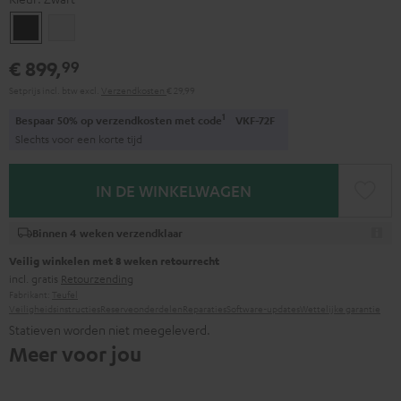
Zwart
Wit
€ 899,
99
Setprijs incl. btw
excl.
Verzendkosten
€ 29,99
1
Bespaar 50% op verzendkosten met code
VKF-72F
Slechts voor een korte tijd
IN DE WINKELWAGEN
Binnen 4 weken verzendklaar
Veilig winkelen met 8 weken retourrecht
incl. gratis
Retourzending
Fabrikant:
Teufel
Veiligheidsinstructies
Reserveonderdelen
Reparaties
Software-updates
Wettelijke garantie
Statieven worden niet meegeleverd.
Meer voor jou