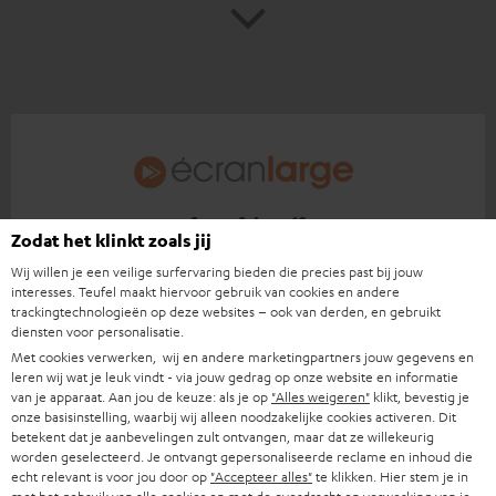
Score: 8,4 van 10
Zodat het klinkt zoals jij
ecranlarge.com
Wij willen je een veilige surfervaring bieden die precies past bij jouw
13.04.2026
interesses. Teufel maakt hiervoor gebruik van cookies en andere
trackingtechnologieën op deze websites – ook van derden, en gebruikt
diensten voor personalisatie.
Meer...
Met cookies verwerken, wij en andere marketingpartners jouw gegevens en
leren wij wat je leuk vindt - via jouw gedrag op onze website en informatie
van je apparaat. Aan jou de keuze: als je op
"Alles weigeren"
klikt, bevestig je
onze basisinstelling, waarbij wij alleen noodzakelijke cookies activeren. Dit
betekent dat je aanbevelingen zult ontvangen, maar dat ze willekeurig
worden geselecteerd. Je ontvangt gepersonaliseerde reclame en inhoud die
echt relevant is voor jou door op
"Accepteer alles"
te klikken. Hier stem je in