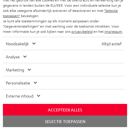
met het gebruik van alle cookies en met de overdracht en verwerking van je
Kracht, meeslepend geluid en precisie
gegevens in landen buiten de EU/EER. Voor een individuele selectie kun je
ook elke categorie afzonderlijk activeren of deactiveren en met
"Selectie
sport.fr
toepassen"
bevestigen.
12.07.2026
Je kunt alle toestemmingen op elk moment aanpassen onder
"Gegevensinstellingen" en met werking voor de toekomst intrekken. Voor
meer informatie kun je ook kijken naar ons
privacybeleid
en het
impressum
.
Meer...
Noodzakelijk
Altijd actief
Analyse
Marketing
„[…] als je op zoek bent naar apparatuur die je woonkamer
Personalisatie
gewoonweg omverblaast met een krachtige klank en een
nauwkeurig ruimtelijk geluid uit fysieke luidsprekers, dan
neemt Teufel geen halve maatregelen.”
Externe inhoud
conowego.pl
ACCEPTEER ALLES
11.04.2026
Chat
SELECTIE TOEPASSEN
starten
Meer...