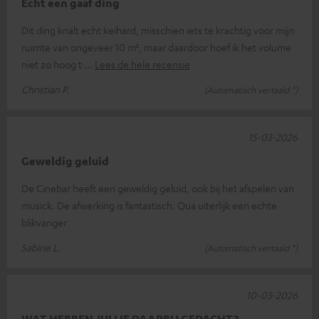
Echt een gaaf ding
Dit ding knalt echt keihard, misschien iets te krachtig voor mijn
ruimte van ongeveer 10 m², maar daardoor hoef ik het volume
niet zo hoog t
Lees de hele recensie
Christian P.
(Automatisch vertaald *)
15-03-2026
Geweldig geluid
De Cinebar heeft een geweldig geluid, ook bij het afspelen van
musick. De afwerking is fantastisch. Qua uiterlijk een echte
blikvanger
Sabine L.
(Automatisch vertaald *)
10-03-2026
WAT HEBBEN JULLIE DAARBIJ GEDACHT?