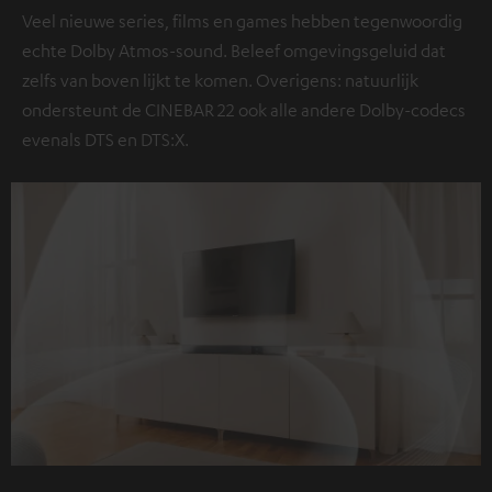
Veel nieuwe series, films en games hebben tegenwoordig
echte Dolby Atmos-sound. Beleef omgevingsgeluid dat
zelfs van boven lijkt te komen. Overigens: natuurlijk
ondersteunt de CINEBAR 22 ook alle andere Dolby-codecs
evenals DTS en DTS:X.