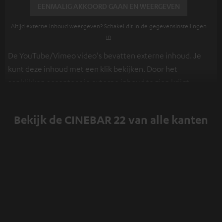
EENMALIG AKKOORD GAAN EN WEERGEVEN
Altijd externe inhoud weergeven? Schakel dit in de gegevensinstellingen
in
De YouTube/Vimeo video's bevatten externe inhoud. Je
kunt deze inhoud met een klik bekijken. Door het
aanklikken accepteer je externe inhoud te zien krijgt.
Hierdoor kunnen persoonlijke gegevens worden
verzameld en aan derden doorgestuurd. Meer info
Bekijk de CINEBAR 22 van alle kanten
hierover vind je in ons
privacybeleid
.