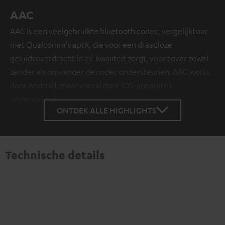
AAC
AAC is een veelgebruikte bluetooth codec, vergelijkbaar
met Qualcomm's aptX, die voor een draadloze
geluidsoverdracht in cd-kwaliteit zorgt, voor zover zowel
zender als ontvanger de codec ondersteunen. AAC wordt
door Android, maar vooral door iOS-apparaten
ondersteund.
ONTDEK ALLE HIGHLIGHTS
Technische details