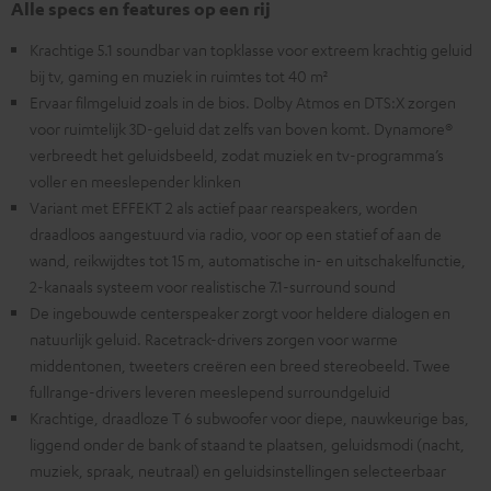
Alle specs en features op een rij
Krachtige 5.1 soundbar van topklasse voor extreem krachtig geluid
bij tv, gaming en muziek in ruimtes tot 40 m²
Ervaar filmgeluid zoals in de bios. Dolby Atmos en DTS:X zorgen
voor ruimtelijk 3D-geluid dat zelfs van boven komt. Dynamore®
verbreedt het geluidsbeeld, zodat muziek en tv-programma’s
voller en meeslepender klinken
Variant met EFFEKT 2 als actief paar rearspeakers, worden
draadloos aangestuurd via radio, voor op een statief of aan de
wand, reikwijdtes tot 15 m, automatische in- en uitschakelfunctie,
2-kanaals systeem voor realistische 7.1-surround sound
De ingebouwde centerspeaker zorgt voor heldere dialogen en
natuurlijk geluid. Racetrack-drivers zorgen voor warme
middentonen, tweeters creëren een breed stereobeeld. Twee
fullrange-drivers leveren meeslepend surroundgeluid
Krachtige, draadloze T 6 subwoofer voor diepe, nauwkeurige bas,
liggend onder de bank of staand te plaatsen, geluidsmodi (nacht,
muziek, spraak, neutraal) en geluidsinstellingen selecteerbaar