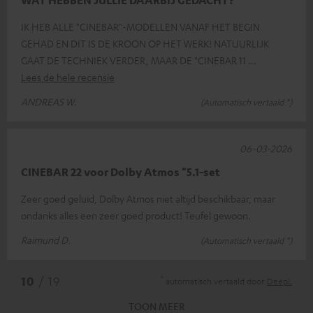
IK HEB ALLE "CINEBAR"-MODELLEN VANAF HET BEGIN
GEHAD EN DIT IS DE KROON OP HET WERK! NATUURLIJK
GAAT DE TECHNIEK VERDER, MAAR DE "CINEBAR 11
Lees de hele recensie
ANDREAS W.
(Automatisch vertaald *)
06-03-2026
CINEBAR 22 voor Dolby Atmos "5.1-set
Zeer goed geluid, Dolby Atmos niet altijd beschikbaar, maar
ondanks alles een zeer goed product! Teufel gewoon.
Raimund D.
(Automatisch vertaald *)
*
10
/ 19
automatisch vertaald door
DeepL
TOON MEER