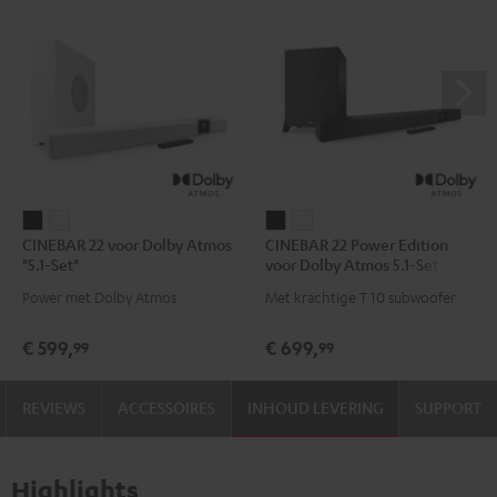
CINEBAR
CINEBAR
CINEBAR
CINEBAR
CINEBAR 22 voor Dolby Atmos
CINEBAR 22 Power Edition
22
22
22
22
"5.1-Set"
voor Dolby Atmos 5.1-Set
voor
voor
Power
Power
Power met Dolby Atmos
Met krachtige T 10 subwoofer
Dolby
Dolby
Edition
Edition
Atmos
Atmos
voor
voor
€ 599,
€ 699,
99
99
"5.1-
"5.1-
Dolby
Dolby
Set"
Set"
Atmos
Atmos
REVIEWS
ACCESSOIRES
INHOUD LEVERING
SUPPORT
Zwart
Wit
5.1-
5.1-
Set
Set
Zwart
Wit
Highlights