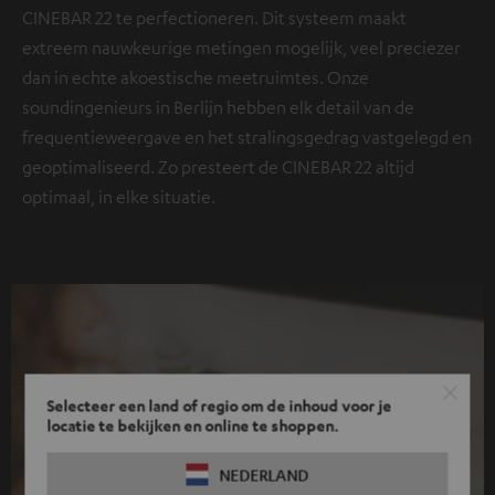
CINEBAR 22 te perfectioneren. Dit systeem maakt
extreem nauwkeurige metingen mogelijk, veel preciezer
dan in echte akoestische meetruimtes. Onze
soundingenieurs in Berlijn hebben elk detail van de
frequentieweergave en het stralingsgedrag vastgelegd en
geoptimaliseerd. Zo presteert de CINEBAR 22 altijd
optimaal, in elke situatie.
Selecteer een land of regio om de inhoud voor je
locatie te bekijken en online te shoppen.
NEDERLAND