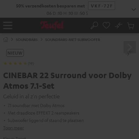
GA
50% verzendkosten besparen met
VKF-72F
NAAR
NHOUD
06
D
:
10
H
:
10
M
:
49
S
No
Ops
Home
Zoeken
Produ
winke
SOUNDBARS
SOUNDBARS-MET-SUBWOOFER
NIEUW
(19)
CINEBAR 22 Surround voor Dolby
Atmos 7.1-Set
Geluid in al z'n perfectie
7.1 soundbar met Dolby Atmos
Met draadloze EFFEKT 2 rearspeakers
Subwoofer liggend of staand te plaatsen
Toon meer
Kleur:
Zwart