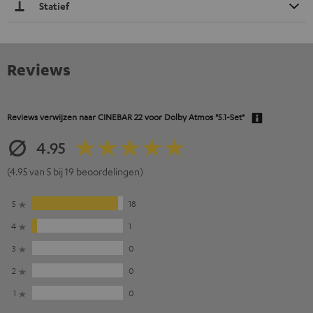
Statief
Reviews
Reviews verwijzen naar
CINEBAR 22 voor Dolby Atmos "5.1-Set"
4.95
(4.95 van 5 bij 19 beoordelingen)
5
18
4
1
3
0
2
0
1
0