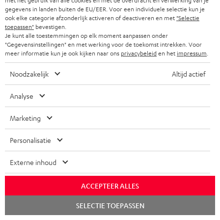
met het gebruik van alle cookies en met de overdracht en verwerking van je
gegevens in landen buiten de EU/EER. Voor een individuele selectie kun je
sport.fr
ook elke categorie afzonderlijk activeren of deactiveren en met
"Selectie
12.07.2026
toepassen"
bevestigen.
Je kunt alle toestemmingen op elk moment aanpassen onder
Meer...
"Gegevensinstellingen" en met werking voor de toekomst intrekken. Voor
meer informatie kun je ook kijken naar ons
privacybeleid
en het
impressum
.
Noodzakelijk
Altijd actief
Analyse
Marketing
„[…] als je op zoek bent naar apparatuur die je woonkamer
gewoonweg omverblaast met een krachtige klank en een
Personalisatie
nauwkeurig ruimtelijk geluid uit fysieke luidsprekers, dan
neemt Teufel geen halve maatregelen.”
Externe inhoud
conowego.pl
11.04.2026
ACCEPTEER ALLES
Meer...
Chat
SELECTIE TOEPASSEN
starten