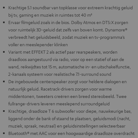
Krachtige 5.1 soundbar van topklasse voor extreem krachtig geluid
bij tv, gaming en muziek in ruimtes tot 40 m²
Ervaar filmgeluid zoals in de bios. Dolby Atmos en DTS:X zorgen
voor ruimtelijk 3D-geluid dat zelfs van boven komt. Dynamore®
verbreedt het geluidsbeeld, zodat muziek en tv-programma’s
voller en meeslepender klinken
Variant met EFFEKT 2 als actief paar rearspeakers, worden
draadloos aangestuurd via radio, voor op een statief of aan de
wand, reikwijdtes tot 15 m, automatische in- en uitschakelfunctie,
2-kanaals systeem voor realistische 7.1-surround sound
De ingebouwde centerspeaker zorgt voor heldere dialogen en
natuurlijk geluid. Racetrack-drivers zorgen voor warme
middentonen, tweeters creëren een breed stereobeeld. Twee
fullrange-drivers leveren meeslepend surroundgeluid
Krachtige, draadloze T 6 subwoofer voor diepe, nauwkeurige bas,
liggend onder de bank of staand te plaatsen, geluidsmodi (nacht,
muziek, spraak, neutraal) en geluidsinstellingen selecteerbaar
Bluetooth® met AAC voor een hoogwaardige draadloze overdracht