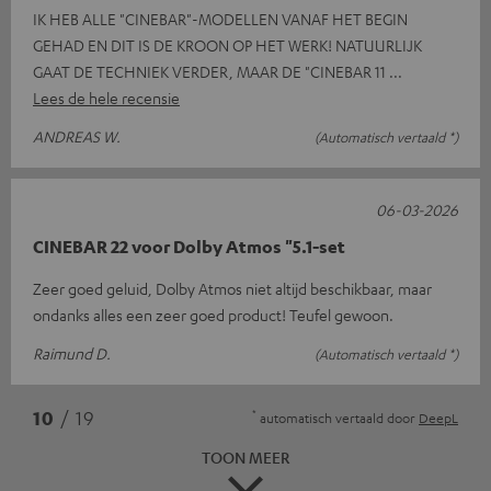
IK HEB ALLE "CINEBAR"-MODELLEN VANAF HET BEGIN
GEHAD EN DIT IS DE KROON OP HET WERK! NATUURLIJK
GAAT DE TECHNIEK VERDER, MAAR DE "CINEBAR 11
Lees de hele recensie
ANDREAS W.
(Automatisch vertaald *)
06-03-2026
CINEBAR 22 voor Dolby Atmos "5.1-set
Zeer goed geluid, Dolby Atmos niet altijd beschikbaar, maar
ondanks alles een zeer goed product! Teufel gewoon.
Raimund D.
(Automatisch vertaald *)
*
10
/ 19
automatisch vertaald door
DeepL
TOON MEER