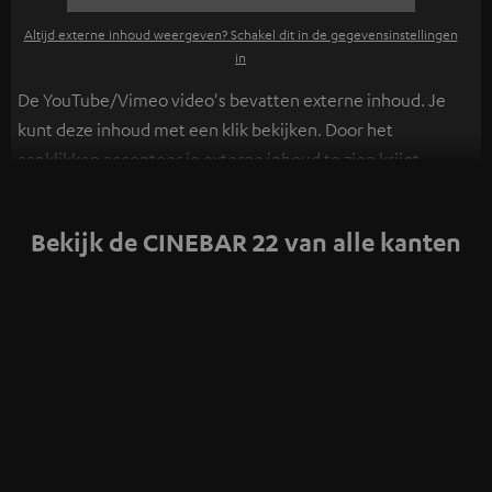
Altijd externe inhoud weergeven? Schakel dit in de gegevensinstellingen
in
De YouTube/Vimeo video's bevatten externe inhoud. Je
kunt deze inhoud met een klik bekijken. Door het
aanklikken accepteer je externe inhoud te zien krijgt.
Hierdoor kunnen persoonlijke gegevens worden
verzameld en aan derden doorgestuurd. Meer info
Bekijk de CINEBAR 22 van alle kanten
hierover vind je in ons
privacybeleid
.