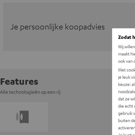
Je persoonlijke koopadvies
Zodat he
Wij wille
maakt hi
ook van d
Met cook
je leuk v
Features
keuze: al
noodzake
Alle technologieën op een rij
dat ze w
die echt 
gebruik 
buiten de
activere
Je kunt 