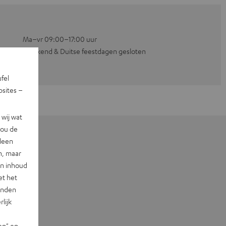
Ma–vr 09:00–17:00 uur
Weekend & Duitse feestdagen gesloten
ufel
sites –
wij wat
jou de
lleen
n, maar
en inhoud
et het
landen
lijk
en" en