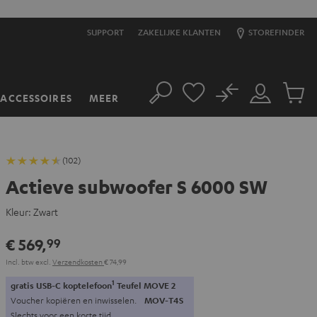
SUPPORT
ZAKELIJKE KLANTEN
STOREFINDER
No
ACCESSOIRES
MEER
Zoeken
Mijn
Produc
account
winkel
(102)
Actieve subwoofer S 6000 SW
Kleur:
Zwart
€ 569,
99
Incl. btw
excl.
Verzendkosten
€ 74,99
1
gratis USB-C koptelefoon
Teufel MOVE 2
Voucher kopiëren en inwisselen.
MOV-T4S
Slechts voor een korte tijd