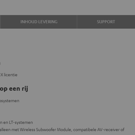
INHOUD LEVERING
SUPPORT
n
 licentie
op een rij
eosystemen
on en LT-systemen
alleen met Wireless Subwoofer Module, compatibele AV-receiver of