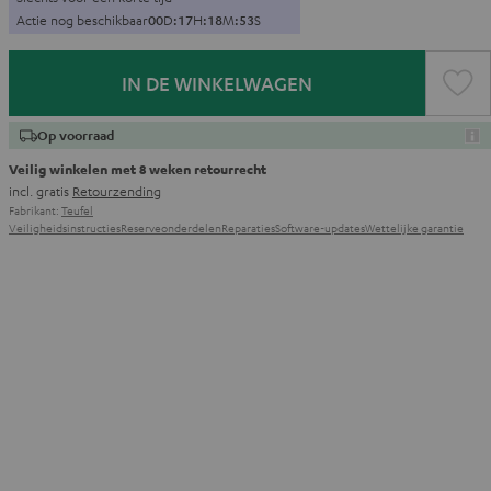
Actie nog beschikbaar
0
0
D
:
1
7
H
:
1
8
M
:
5
2
S
IN DE WINKELWAGEN
Op voorraad
Veilig winkelen met 8 weken retourrecht
incl. gratis
Retourzending
Fabrikant:
Teufel
Veiligheidsinstructies
Reserveonderdelen
Reparaties
Software-updates
Wettelijke garantie