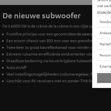
met werk
privacyb
De nieuwe subwoofer
Noodza
De S 6000 SW is de crème de la crème in ons rijtje universele 
Analys
Frontfire principe voor een gecontroleerde weergave
Een enorm chassis van 300 mm voor een grensfrequentie va
Market
Twee keer zo groot basreflexkanaal voor minder vervorming
Extreem ruisarme en efficiënte eindverterker voor een hel
Persona
Draadloze bediening via los verkrijgbare
Subwoofer Wireless
Extern
Auto on/off
Veel instellingsmogelijkheden (volumeregelaar, faseschakelaa
Geschikt voor AV-receivers met en zonder THX-licentie