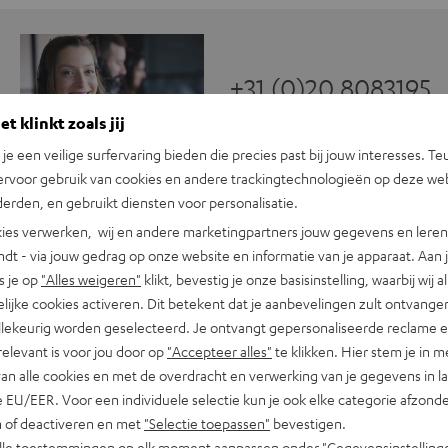
+31 (0)20 8083195
t klinkt zoals jij
n je een veilige surfervaring bieden die precies past bij jouw interesses. Te
ervoor gebruik van cookies en andere trackingtechnologieën op deze web
erden, en gebruikt diensten voor personalisatie.
ies verwerken, wij en andere marketingpartners jouw gegevens en leren 
indt - via jouw gedrag op onze website en informatie van je apparaat. Aan 
s je op
"Alles weigeren"
klikt, bevestig je onze basisinstelling, waarbij wij a
lijke cookies activeren. Dit betekent dat je aanbevelingen zult ontvange
illekeurig worden geselecteerd. Je ontvangt gepersonaliseerde reclame 
relevant is voor jou door op
"Accepteer alles"
te klikken. Hier stem je in m
van alle cookies en met de overdracht en verwerking van je gegevens in 
 EU/EER. Voor een individuele selectie kun je ook elke categorie afzonder
n of deactiveren en met
"Selectie toepassen"
bevestigen.
alle toestemmingen op elk moment aanpassen onder "Gegevensinstelling