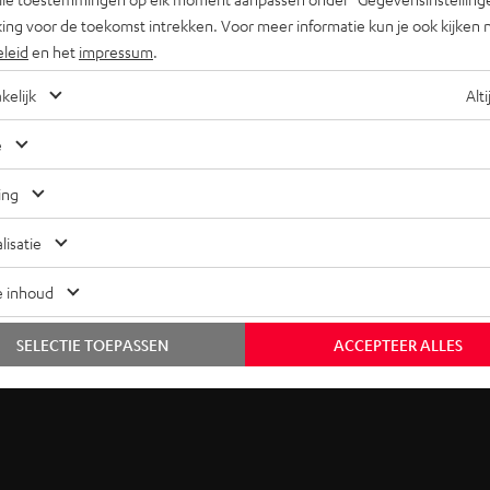
ing voor de toekomst intrekken. Voor meer informatie kun je ook kijken 
eleid
en het
impressum
.
kelijk
Alti
subwoofers. De highlights:
e
n 28 Hz
ing
en in de overgangsfrequentie
der volume en laag stroomverbruik
lisatie
 set
e inhoud
r, auto-level regelaar en HP (high pass-)filter))
SELECTIE TOEPASSEN
ACCEPTEER ALLES