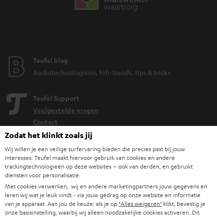
Teufel blog
Audiotechnologieën, hifi-trends, tips & tricks
Teufel Support
Veelgestelde vragen
Contact
Retourneren
Zodat het klinkt zoals jij
Traceer bestelling
Wij willen je een veilige surfervaring bieden die precies past bij jouw
interesses. Teufel maakt hiervoor gebruik van cookies en andere
trackingtechnologieën op deze websites – ook van derden, en gebruikt
Storefinder
diensten voor personalisatie.
Beleef onze producten van dichtbij en kom naar de store
Met cookies verwerken, wij en andere marketingpartners jouw gegevens en
voor advies op maat.
leren wij wat je leuk vindt - via jouw gedrag op onze website en informatie
van je apparaat. Aan jou de keuze: als je op
"Alles weigeren"
klikt, bevestig je
onze basisinstelling, waarbij wij alleen noodzakelijke cookies activeren. Dit