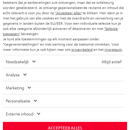
betekent dat je aanbevelingen zult ontvangen, maar dat ze willekeurig
worden geselecteerd. Je ontvangt gepersonaliseerde reclame en inhoud die
echt relevant is voor jou door op
"Accepteer alles"
te klikken. Hier stem je in
met het gebruik van alle cookies en met de overdracht en verwerking van je
TOT
€ 45
gegevens in landen buiten de EU/EER. Voor een individuele selectie kun je
ook elke categorie afzonderlijk activeren of deactiveren en met
"Selectie
KORTING
toepassen"
bevestigen.
Je kunt alle toestemmingen op elk moment aanpassen onder
"Gegevensinstellingen" en met werking voor de toekomst intrekken. Voor
A
Kies je korting!
meer informatie kun je ook kijken naar ons
privacybeleid
en het
impressum
.
Meld je aan voor de nieuwsbrief en ontvang een
a
Noodzakelijk
Altijd actief
welkomstkado tot € 45
n
Analyse
m
AANM
EMAIL
e
Marketing
WIDGET
l
Personalisatie
d
e
Externe inhoud
n
v
ACCEPTEER ALLES