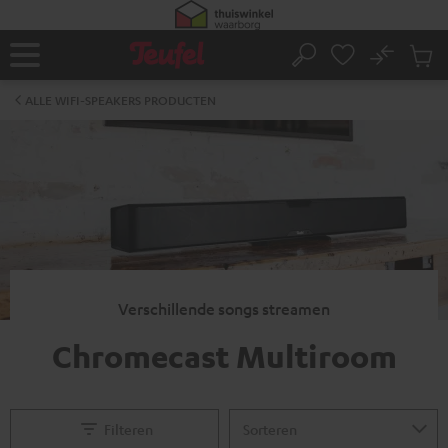
GA
NAAR
NHOUD
No
Ops
Home
Zoeken
Produ
winke
ALLE WIFI-SPEAKERS PRODUCTEN
Verschillende songs streamen
Chromecast Multiroom
Filteren