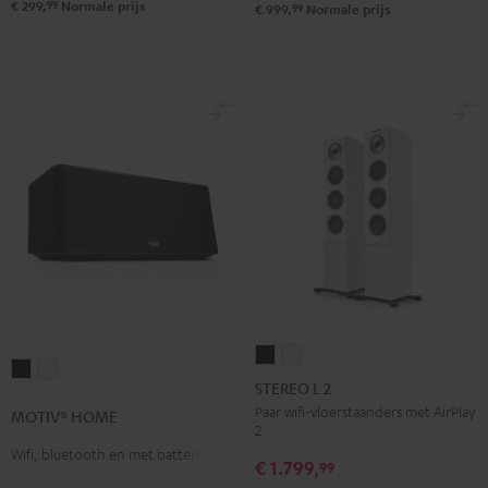
99
€ 299,
Normale prijs
99
€ 999,
Normale prijs
STEREO
STEREO
MOTIV®
MOTIV®
L
L
STEREO L 2
HOME
HOME
2
2
Paar wifi-vloerstaanders met AirPlay
MOTIV® HOME
Zwart
Wit
2
Zwart
Wit
Wifi, bluetooth en met batterij
€ 1.799,
99