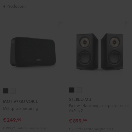
4 Producten
STEREO
STEREO
MOTIV®
MOTIV®
M
M
GO
GO
STEREO M 2
MOTIV® GO VOICE
2
2
VOICE
VOICE
Paar wifi-boekenplankspeakers met
Met spraakbesturing
AirPlay 2
Zwart
Wit
Night
Silver
€ 249,
99
black
White
€ 899,
99
€ 199,
99
Laatste laagste prijs
€ 799,
99
Laatste laagste prijs