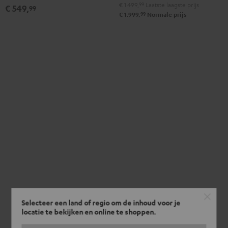
€ 1.499,
99
Laatste laagste prijs
€ 549,
99
99
€ 1.999,
Normale prijs
Selecteer een land of regio om de inhoud voor je
locatie te bekijken en online te shoppen.