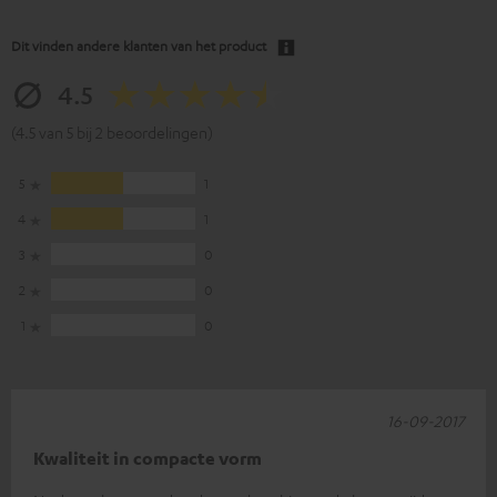
Dit vinden andere klanten van het product
4.5
(4.5 van 5 bij 2 beoordelingen)
5
1
4
1
3
0
2
0
1
0
16-09-2017
Kwaliteit in compacte vorm