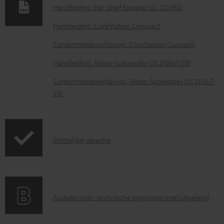
Handleiding: Pair Shelf Speaker UL 20 Mk2
a
d
Handleiding: CoreStation Compact
d
Conformiteitsverklaring: CoreStation Compact
o
Handleiding: Mono-Subwoofer US 2106/1 SW
c
Conformiteitsverklaring: Mono-Subwoofer US 2106/1
u
SW
m
e
n
G
Wettelijke garantie
t
a
e
r
n
a
A
Audiolexicon: technische begrippen snel uitgelegd
n
u
t