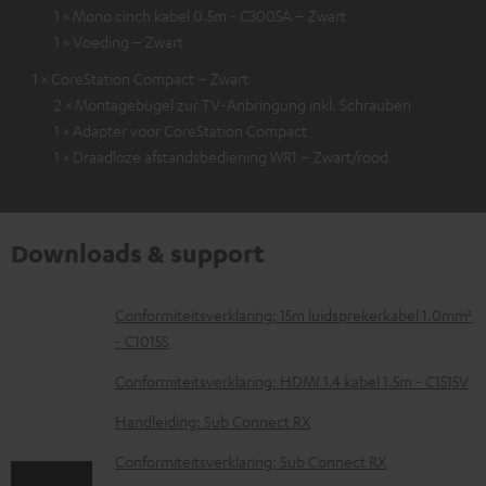
1 × Mono cinch kabel 0.5m - C3005A – Zwart
1 × Voeding – Zwart
1 × CoreStation Compact – Zwart
2 × Montagebügel zur TV-Anbringung inkl. Schrauben
1 × Adapter voor CoreStation Compact
1 × Draadloze afstandsbediening WR1 – Zwart/rood
Downloads & support
D
Conformiteitsverklaring: 15m luidsprekerkabel 1.0mm²
- C1015S
o
w
Conformiteitsverklaring: HDMI 1.4 kabel 1.5m - C1515V
n
Handleiding: Sub Connect RX
l
Conformiteitsverklaring: Sub Connect RX
o