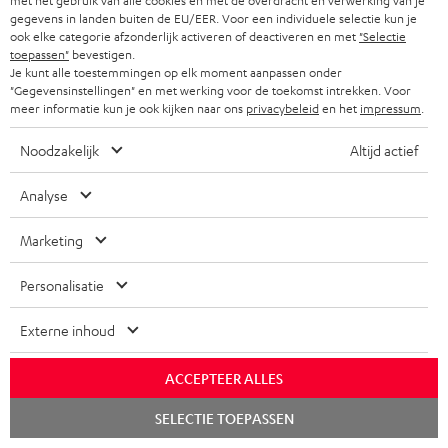
met het gebruik van alle cookies en met de overdracht en verwerking van je
n
Bedrijf
gegevens in landen buiten de EU/EER. Voor een individuele selectie kun je
i
ook elke categorie afzonderlijk activeren of deactiveren en met
"Selectie
COMPLETE SYSTEMEN
toepassen"
bevestigen.
SUPPORT
e
Teufel online shops
Je kunt alle toestemmingen op elk moment aanpassen onder
SOUNDBARS
"Gegevensinstellingen" en met werking voor de toekomst intrekken. Voor
u
CARRIÈRE
meer informatie kun je ook kijken naar ons
privacybeleid
en het
impressum
.
DUITSLAND
w
HIFI-SPEAKERS
PERS & MARKETING
Noodzakelijk
Altijd actief
s
OOSTENRIJK
SMART HOME
b
B2B
Analyse
r
ZWITSERLAND
BLUETOOTH
PARTNERPROGRAMMA
Marketing
i
KOPTELEFOONS
e
NEDERLAND
BLOG
Personalisatie
f
BLUETOOTH KOPTELEFOONS
NEWSLETTER
Externe inhoud
BELGIË
COMPLETE SETS
STORES
ACCEPTEER ALLES
FRANKRIJK
SPEAKERS
TEUFEL VOORDELEN
Chat
SELECTIE TOEPASSEN
starten
POLEN
ULTIMA