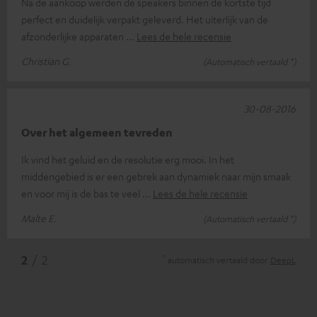
Na de aankoop werden de speakers binnen de kortste tijd
perfect en duidelijk verpakt geleverd. Het uiterlijk van de
afzonderlijke apparaten
Lees de hele recensie
Christian G.
(Automatisch vertaald *)
30-08-2016
Over het algemeen tevreden
Ik vind het geluid en de resolutie erg mooi. In het
middengebied is er een gebrek aan dynamiek naar mijn smaak
en voor mij is de bas te veel
Lees de hele recensie
Malte E.
(Automatisch vertaald *)
*
2
/ 2
automatisch vertaald door
DeepL