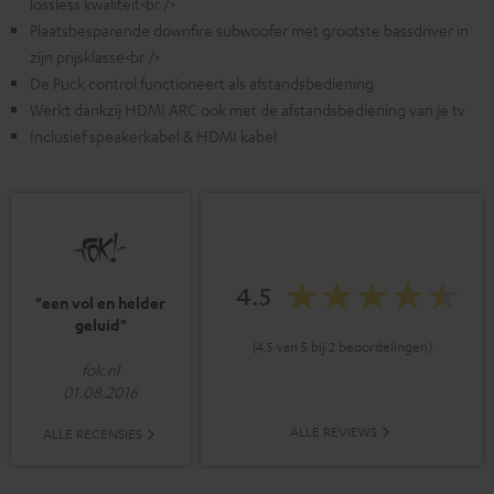
lossless kwaliteit<br />
Plaatsbesparende downfire subwoofer met grootste bassdriver in
zijn prijsklasse<br />
De Puck control functioneert als afstandsbediening
Werkt dankzij HDMI ARC ook met de afstandsbediening van je tv
Inclusief speakerkabel & HDMI kabel
4.5
"een vol en helder
geluid"
(4.5 van 5 bij 2 beoordelingen)
fok.nl
01.08.2016
ALLE REVIEWS
ALLE RECENSIES