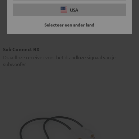
USA
Selecteer een ander land
Sub Connect RX
Draadloze receiver voor het draadloze signaal van je
subwoofer