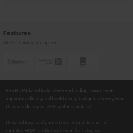
Features
Alle technologieën op een rij
Een HDMI-kabel is de ideale verbinding tussen twee
apparaten die digitaal beeld en digitaal geluid weergeven
(bijv. van de Impaq DVD-speler naar je tv).
De kabel is geconfigureerd met vergulde, massief
metalen HDMI-stekkers en twee ferritringen.