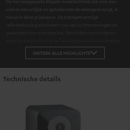
De hier toegepaste Klippel-meettechniek die voor een
uiterst natuurlijke en gebalanceerde weergave zorgt, is
nieuw in deze prijsklasse. De trompetvormige
reflexbehuizing elimineert ruis van luchtstromingen en
garandeert een precieze bas. Bovendien verminderen
extra houten stutten in de behuizing eventuele vibraties.
ONTDEK ALLE HIGHLIGHTS
Technische details