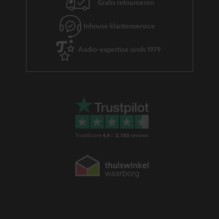
Gratis retourneren
t
i
Inhouse klantenservice
e
Audio-expertise sinds 1979