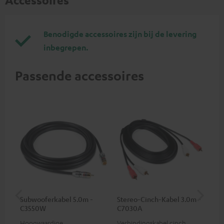
Accessoires
Benodigde accessoires zijn bij de levering
inbegrepen.
Passende accessoires
Subwooferkabel 5.0m -
Stereo-Cinch-Kabel 3.0m -
Ba
C3550W
C7030A
(pa
Hoogwaardige
Verbindingskabel cinch
Ban