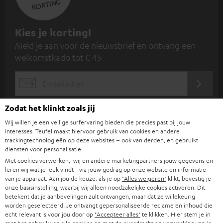
KORTING
A
Kies je korting!
Meld je aan voor de nieuwsbrief en ontvang een
a
welkomstkado tot € 45
n
m
AANM
EMAIL
e
WIDGET
l
Zodat het klinkt zoals jij
d
Wij willen je een veilige surfervaring bieden die precies past bij jouw
interesses. Teufel maakt hiervoor gebruik van cookies en andere
e
trackingtechnologieën op deze websites – ook van derden, en gebruikt
n
diensten voor personalisatie.
Met cookies verwerken, wij en andere marketingpartners jouw gegevens en
v
leren wij wat je leuk vindt - via jouw gedrag op onze website en informatie
van je apparaat. Aan jou de keuze: als je op
"Alles weigeren"
klikt, bevestig je
o
onze basisinstelling, waarbij wij alleen noodzakelijke cookies activeren. Dit
o
betekent dat je aanbevelingen zult ontvangen, maar dat ze willekeurig
Categorieën
worden geselecteerd. Je ontvangt gepersonaliseerde reclame en inhoud die
r
echt relevant is voor jou door op
"Accepteer alles"
te klikken. Hier stem je in
HOME CINEMA SPEAKERS