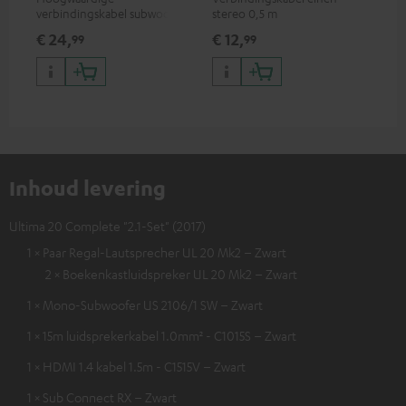
verbindingskabel subwoofer
stereo 0,5 m
cinch mono
€ 24,
€ 12,
€ 
99
99
Inhoud levering
Ultima 20 Complete "2.1-Set" (2017)
1 × Paar Regal-Lautsprecher UL 20 Mk2 – Zwart
2 × Boekenkastluidspreker UL 20 Mk2 – Zwart
1 × Mono-Subwoofer US 2106/1 SW – Zwart
1 × 15m luidsprekerkabel 1.0mm² - C1015S – Zwart
1 × HDMI 1.4 kabel 1.5m - C1515V – Zwart
1 × Sub Connect RX – Zwart