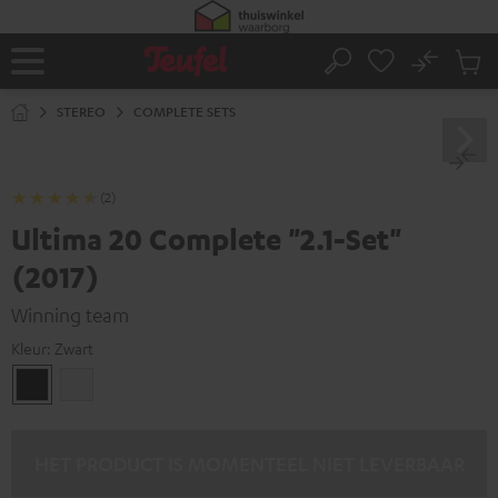
GA
NAAR
NHOUD
No
Ops
Home
Zoeken
Produ
winke
STEREO
COMPLETE SETS
(2)
Ultima 20 Complete "2.1-Set"
(2017)
Winning team
Kleur:
Zwart
Zwart
Wit
HET PRODUCT IS MOMENTEEL NIET LEVERBAAR