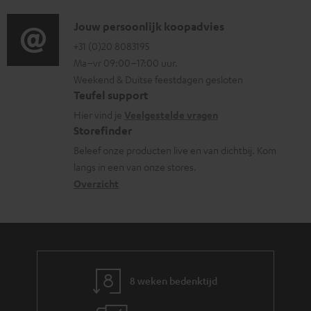
d
i
i
C
Jouw persoonlijk koopadvies
e
o
o
+31 (0)20 8083195
i
Ma–vr 09:00–17:00 uur.
g
n
n
Weekend & Duitse feestdagen gesloten
l
t
f
Teufel support
o
a
o
Hier vind je
Veelgestelde vragen
s
c
Storefinder
r
s
t
Beleef onze producten live en van dichtbij. Kom
m
langs in een van onze stores.
a
i
a
Overzicht
r
n
t
y
f
i
o
e
r
m
8 weken bedenktijd
a