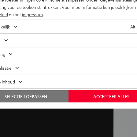
ing voor de toekomst intrekken. Voor meer informatie kun je ook kijken 
sen
eleid
en het
impressum
.
kelijk
Alti
tig tot gebalanceerd. Op de achterkant van de speaker regel je
nst, lage frequenties eruit, om ook in akoestisch onvoordelige
e
ing
lisatie
e inhoud
SELECTIE TOEPASSEN
ACCEPTEER ALLES