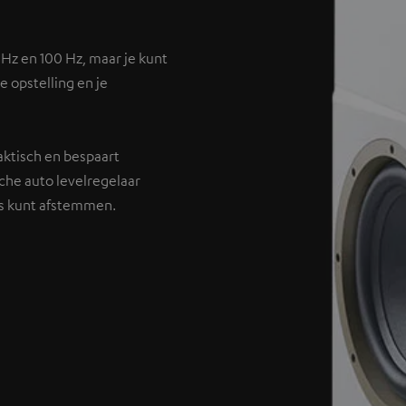
 Hz en 100 Hz, maar je kunt
e opstelling en je
aktisch en bespaart
he auto levelregelaar
rs kunt afstemmen.