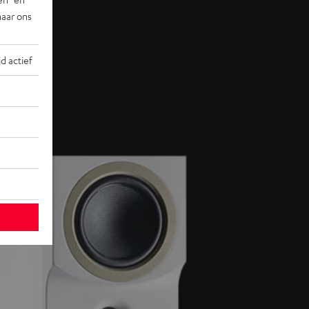
naar ons
jd actief