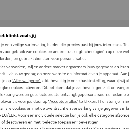
t klinkt zoals jij
+31 (0)20 8083195
n je een veilige surfervaring bieden die precies past bij jouw interesses. Te
ervoor gebruik van cookies en andere trackingtechnologieën op deze web
erden, en gebruikt diensten voor personalisatie.
ies verwerken, wij en andere marketingpartners jouw gegevens en leren 
indt - via jouw gedrag op onze website en informatie van je apparaat. Aan 
s je op
"Alles weigeren"
klikt, bevestig je onze basisinstelling, waarbij wij a
lijke cookies activeren. Dit betekent dat je aanbevelingen zult ontvange
tauto's
illekeurig worden geselecteerd. Je ontvangt gepersonaliseerde reclame 
relevant is voor jou door op
"Accepteer alles"
te klikken. Hier stem je in m
van alle cookies en met de overdracht en verwerking van je gegevens in 
 blikvanger in je woonkamer. Met een glanzend front, magnetisc
 EU/EER. Voor een individuele selectie kun je ook elke categorie afzonder
n of deactiveren en met
"Selectie toepassen"
bevestigen.
alle toestemmingen op elk moment aanpassen onder "Gegevensinstelling