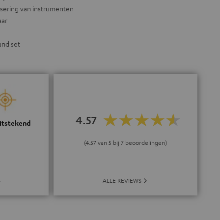
isering van instrumenten
aar
und set
4.57
uitstekend
(4.57 van 5 bij 7 beoordelingen)
ALLE REVIEWS