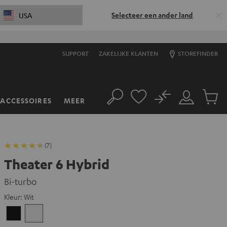
Selecteer een ander land
USA
SUPPORT
ZAKELIJKE KLANTEN
STOREFINDER
No
ACCESSOIRES
MEER
Zoeken
Mijn
Produc
account
winkel
(7)
Theater 6 Hybrid
Bi-turbo
Kleur:
Wit
Zwart
Wit