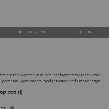
INHOUD LEVERING
SUPPORT
n
r met een zeer krachtige en nauwkeurige basweergave zonder extra
 power, intelligent ontwerp, handige features en duurzaam design.
op een rij
 dynamiek