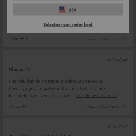
Perfecte toevoeging voor home cinema
USA
Na vele jaren met goedkope instapluidsprekers (ook van
Teufel) te hebben gewerkt, vervulde ik een oude wens en gaf
Selecteer een ander land
ik mijn THX Select-gecert
Lees de hele recensie
Dominik B.
(Automatisch vertaald *)
30-11-2023
Klasse 👍
Het geluid en de prestaties zijn absoluut geweldig.
Bevestigingsmateriaal voor de achterste (surround)
luidsprekers zou wenselijk zijn vo
Lees de hele recensie
Florian D.
(Automatisch vertaald *)
31-10-2023