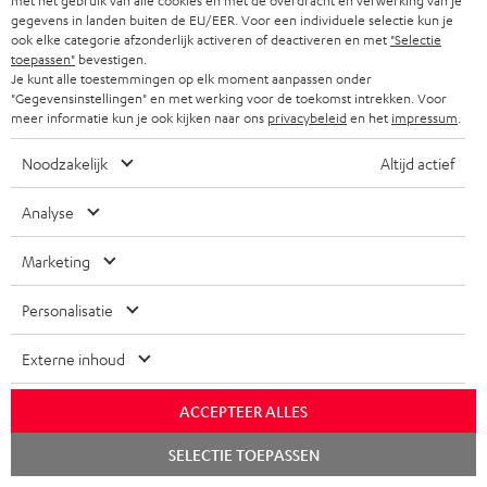
r
met het gebruik van alle cookies en met de overdracht en verwerking van je
gegevens in landen buiten de EU/EER. Voor een individuele selectie kun je
HOME CINEMA SPEAKERS
n
Bedrijf
ook elke categorie afzonderlijk activeren of deactiveren en met
"Selectie
toepassen"
bevestigen.
i
COMPLETE SYSTEMEN
Je kunt alle toestemmingen op elk moment aanpassen onder
SUPPORT
e
"Gegevensinstellingen" en met werking voor de toekomst intrekken. Voor
Teufel online shops
meer informatie kun je ook kijken naar ons
privacybeleid
en het
impressum
.
SOUNDBARS
u
CARRIÈRE
DUITSLAND
w
Noodzakelijk
Altijd actief
HIFI-SPEAKERS
PERS & MARKETING
s
OOSTENRIJK
Analyse
SMART HOME
b
B2B
r
Marketing
ZWITSERLAND
BLUETOOTH
PARTNERPROGRAMMA
i
Personalisatie
KOPTELEFOONS
e
NEDERLAND
BLOG
f
Externe inhoud
BLUETOOTH KOPTELEFOONS
NEWSLETTER
BELGIË
ACCEPTEER ALLES
COMPLETE SETS
STORES
Chat
FRANKRIJK
SELECTIE TOEPASSEN
SPEAKERS
starten
TEUFEL VOORDELEN