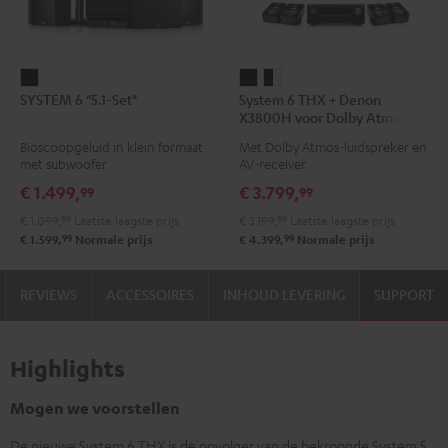
SYSTEM
System
System
SYSTEM 6 "5.1-Set"
System 6 THX + Denon
6
6
6
X3800H voor Dolby Atmos
"5.1-
THX
THX
"5.2.4-Set"
Bioscoopgeluid in klein formaat
Met Dolby Atmos-luidspreker en
Set"
+
+
met subwoofer
AV-receiver
Zwart
Denon
Denon
€ 1.499,
€ 3.799,
99
99
X3800H
X3800H
€ 1.099,
99
Laatste laagste prijs
€ 3.199,
99
Laatste laagste prijs
voor
voor
99
99
€ 1.599,
Normale prijs
€ 4.399,
Normale prijs
Dolby
Dolby
Atmos
Atmos
REVIEWS
ACCESSOIRES
INHOUD LEVERING
SUPPORT
"5.2.4-
"5.2.4-
Set"
Set"
Zwart
Zwart/wit
Highlights
Mogen we voorstellen
De nieuwe System 6 THX is de opvolger van de bekroonde System 5