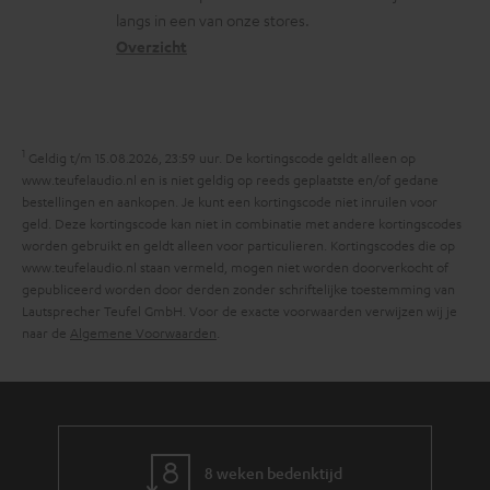
m
langs in een van onze stores.
a
i
a
Overzicht
r
n
t
y
f
i
o
e
1
r
Geldig t/m 15.08.2026, 23:59 uur. De kortingscode geldt alleen op
www.teufelaudio.nl en is niet geldig op reeds geplaatste en/of gedane
m
bestellingen en aankopen. Je kunt een kortingscode niet inruilen voor
a
geld. Deze kortingscode kan niet in combinatie met andere kortingscodes
worden gebruikt en geldt alleen voor particulieren. Kortingscodes die op
t
www.teufelaudio.nl staan vermeld, mogen niet worden doorverkocht of
i
gepubliceerd worden door derden zonder schriftelijke toestemming van
Lautsprecher Teufel GmbH. Voor de exacte voorwaarden verwijzen wij je
e
naar de
Algemene Voorwaarden
.
8 weken bedenktijd