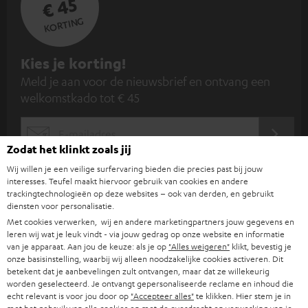
€ 45
KORTING
A
Kies je korting!
Meld je aan voor de nieuwsbrief en ontvang een
a
welkomstkado tot € 45
n
m
AANM
EMAIL
e
Zodat het klinkt zoals jij
WIDGET
l
Wij willen je een veilige surfervaring bieden die precies past bij jouw
interesses. Teufel maakt hiervoor gebruik van cookies en andere
d
trackingtechnologieën op deze websites – ook van derden, en gebruikt
e
diensten voor personalisatie.
Met cookies verwerken, wij en andere marketingpartners jouw gegevens en
n
leren wij wat je leuk vindt - via jouw gedrag op onze website en informatie
v
van je apparaat. Aan jou de keuze: als je op
"Alles weigeren"
klikt, bevestig je
onze basisinstelling, waarbij wij alleen noodzakelijke cookies activeren. Dit
o
betekent dat je aanbevelingen zult ontvangen, maar dat ze willekeurig
worden geselecteerd. Je ontvangt gepersonaliseerde reclame en inhoud die
o
Categorieën
echt relevant is voor jou door op
"Accepteer alles"
te klikken. Hier stem je in