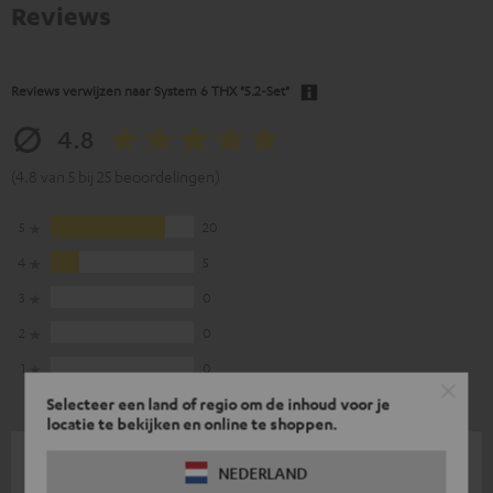
Reviews
Reviews verwijzen naar
System 6 THX "5.2-Set"
4.8
(4.8 van 5 bij 25 beoordelingen)
5
20
4
5
3
0
2
0
1
0
Selecteer een land of regio om de inhoud voor je
locatie te bekijken en online te shoppen.
12-01-2024
NEDERLAND