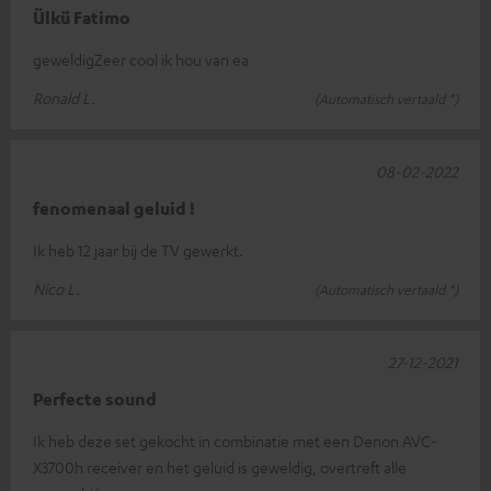
Ülkü Fatimo
geweldigZeer cool ik hou van ea
Ronald L.
(Automatisch vertaald *)
08-02-2022
fenomenaal geluid !
Ik heb 12 jaar bij de TV gewerkt.
Nico L.
(Automatisch vertaald *)
27-12-2021
Perfecte sound
Ik heb deze set gekocht in combinatie met een Denon AVC-
X3700h receiver en het geluid is geweldig, overtreft alle