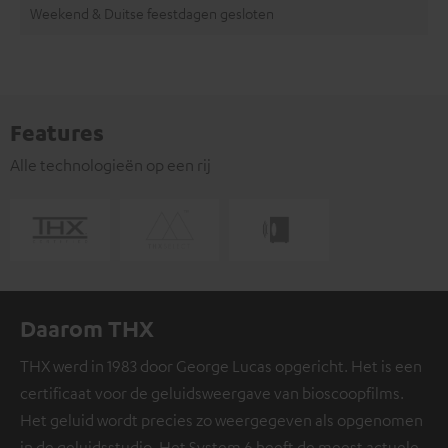
Weekend & Duitse feestdagen gesloten
Features
Alle technologieën op een rij
Daarom THX
THX werd in 1983 door George Lucas opgericht. Het is een
certificaat voor de geluidsweergave van bioscoopfilms.
Het geluid wordt precies zo weergegeven als opgenomen
in de geluidsstudio. Het System 6 heeft de meest actuele