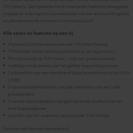
THX Select 2. De imposante home cinema set maakt het onmogelijke
mogelijk en is de logische soundevolutie voor een extreem filmgeluid
en ademberovende concerten in surround sound
Alle specs en features op een rij
High-end 5.2 home cinema set met THX Select licentie.
THX licentie: home cinema sound klinkt zo als opgenomen.
Films en muziek op THX niveau – ook voor grotere ruimtes.
Volledige tonale balans over het gehele frequentiespectrum
2 subwoofers voor een denderend diepe basperformance tot 25 Hz
(-3 dB)
2-kanaals satellietspeakers met plat membraan voor een volle,
precieze klank
3-kanaals dipool speakers met geïntegreerde woofers voor een
echt bioscoopgevoel
Geschikt voor AV-receivers met en zonder THX-licentie
Statieven worden niet meegeleverd.