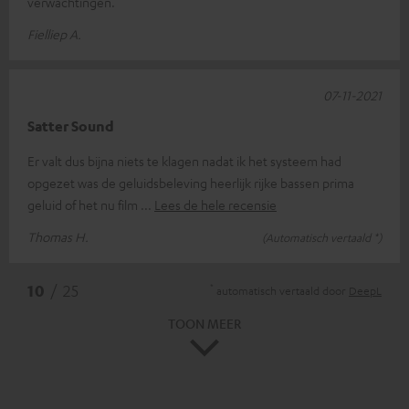
verwachtingen.
Fielliep A.
07-11-2021
Satter Sound
Er valt dus bijna niets te klagen nadat ik het systeem had
opgezet was de geluidsbeleving heerlijk rijke bassen prima
geluid of het nu film
Lees de hele recensie
Thomas H.
(Automatisch vertaald *)
*
10
/ 25
automatisch vertaald door
DeepL
TOON MEER