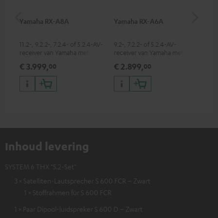
Yamaha RX-A8A
Yamaha RX-A6A
30
4.
11.2-, 9.2.2-, 7.2.4- of 5.2.4-AV-
9.2-, 7.2.2- of 5.2.4-AV-
Lui
receiver van Yamaha met 185
receiver van Yamaha met 185
W uitgangsvermogen per
W uitgangsvermogen per
€ 3.999,
€ 2.899,
€ 
00
00
kanaal (8 Ohm, 0,9 % THD)
kanaal (8 Ohm, 0,9 % THD)
Inhoud levering
SYSTEM 6 THX "5.2-Set"
3 × Satelliten-Lautsprecher S 600 FCR – Zwart
1 × Stoffrahmen für S 600 FCR
1 × Paar Dipool-luidspreker S 600 D – Zwart