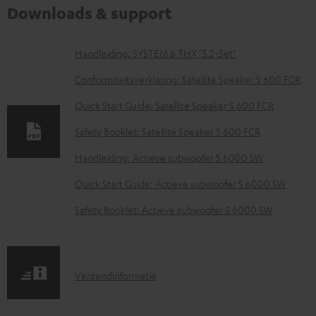
Downloads & support
D
Handleiding: SYSTEM 6 THX "5.2-Set"
o
Conformiteitsverklaring: Satellite Speaker S 600 FCR
w
Quick Start Guide: Satellite Speaker S 600 FCR
n
Safety Booklet: Satellite Speaker S 600 FCR
l
o
Handleiding: Actieve subwoofer S 6000 SW
a
Quick Start Guide: Actieve subwoofer S 6000 SW
d
Safety Booklet: Actieve subwoofer S 6000 SW
d
o
c
V
Verzendinformatie
u
e
m