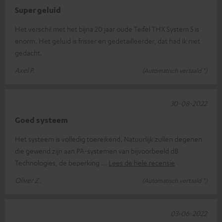
Super geluid
Het verschil met het bijna 20 jaar oude Teifel THX System 5 is
enorm. Het geluid is frisser en gedetailleerder, dat had ik niet
gedacht.
Axel P.
(Automatisch vertaald *)
30-08-2022
Goed systeem
Het systeem is volledig toereikend. Natuurlijk zullen degenen
die gewend zijn aan PA-systemen van bijvoorbeeld dB
Technologies, de beperking
Lees de hele recensie
Oliver Z.
(Automatisch vertaald *)
03-06-2022