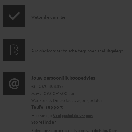
r
e
z
n
G
Wettelijke garantie
e
t
a
n
e
r
d
n
a
i
A
Audiolexicon: technische begrippen snel uitgelegd
n
n
u
t
f
d
i
o
i
C
Jouw persoonlijk koopadvies
e
r
o
o
+31 (0)20 8083195
i
m
Ma–vr 09:00–17:00 uur.
g
n
n
a
Weekend & Duitse feestdagen gesloten
l
t
f
t
Teufel support
o
a
o
i
Hier vind je
Veelgestelde vragen
s
c
Storefinder
r
e
s
t
Beleef onze producten live en van dichtbij. Kom