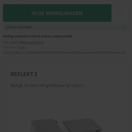
IN DE WINKELWAGEN
Op voorraad
Veilig winkelen met 8 weken retourrecht
incl. gratis
Retourzending
Fabrikant:
Teufel
Veiligheidsinstructies
Reserveonderdelen
Reparaties
Software-updates
Wettelijke garantie
REFLEKT 2
Bekijk nu een vergelijkbaar product.