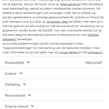
i
van je apparaat. Aan jou de keuze: als je op
"Alles weigeren"
klikt, bevestig je
COMPLETE SYSTEMEN
SUPPORT
onze basisinstelling, waarbij wij alleen noodzakelijke cookies activeren. Dit
e
Teufel online shops
betekent dat je aanbevelingen zult ontvangen, maar dat ze willekeurig
SOUNDBARS
u
worden geselecteerd. Je ontvangt gepersonaliseerde reclame en inhoud die
CARRIÈRE
echt relevant is voor jou door op
"Accepteer alles"
te klikken. Hier stem je in
DUITSLAND
w
met het gebruik van alle cookies en met de overdracht en verwerking van je
HIFI-SPEAKERS
PERS & MARKETING
gegevens in landen buiten de EU/EER. Voor een individuele selectie kun je
s
ook elke categorie afzonderlijk activeren of deactiveren en met
"Selectie
OOSTENRIJK
SMART HOME
b
toepassen"
bevestigen.
B2B
Je kunt alle toestemmingen op elk moment aanpassen onder
r
"Gegevensinstellingen" en met werking voor de toekomst intrekken. Voor
ZWITSERLAND
BLUETOOTH
PARTNERPROGRAMMA
meer informatie kun je ook kijken naar ons
privacybeleid
en het
impressum
.
i
KOPTELEFOONS
e
NEDERLAND
BLOG
Noodzakelijk
Altijd actief
f
BLUETOOTH KOPTELEFOONS
NEWSLETTER
Analyse
BELGIË
COMPLETE SETS
STORES
Marketing
FRANKRIJK
SPEAKERS
TEUFEL VOORDELEN
Personalisatie
POLEN
ULTIMA
TEUFEL STORY
Externe inhoud