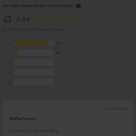
Dit vinden andere klanten van het product
4.84
(4.84 van 5 bij 430 beoordelingen)
5
373
4
48
3
7
2
2
1
0
03-08-2026
Reflecteren
Een zeer goede aanvulling