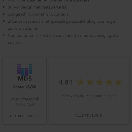
Stijlvol design met matzwarte lak
ook geschikt voor DTS: X content
2-kanaals systeem met speciale geluidsafstraling voor hoge,
zuivere volumes
Componenten: 2 x Reflekt speakers, 2 x muurbevestiging, 2 x
covers
4.84
Score: 16/20
(4.84 van 5 bij 430 beoordelingen)
mds-cineson.fr
25.06.2025
ALLE REVIEWS
ALLE RECENSIES