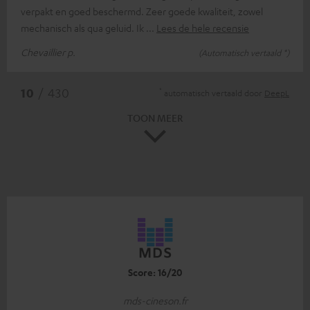
verpakt en goed beschermd. Zeer goede kwaliteit, zowel
mechanisch als qua geluid. Ik
Lees de hele recensie
Chevaillier p.
(Automatisch vertaald *)
*
10
/ 430
automatisch vertaald door
DeepL
TOON MEER
Score: 16/20
mds-cineson.fr