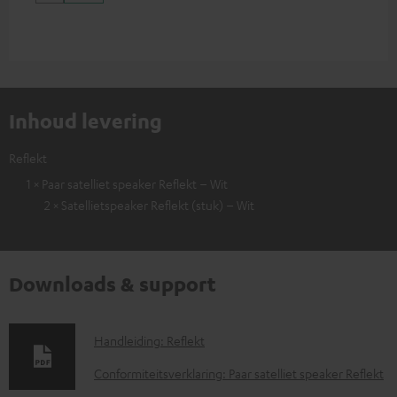
Inhoud levering
Reflekt
1 × Paar satelliet speaker Reflekt – Wit
2 × Satellietspeaker Reflekt (stuk) – Wit
Downloads & support
D
Handleiding: Reflekt
o
Conformiteitsverklaring: Paar satelliet speaker Reflekt
w