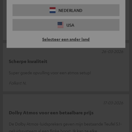
Nadat ik al twee systemen bij Teufel had gekocht (System4-
NEDERLAND
THX en LT4), was het nu tijd om de volgende stap te zetten om
mijn geluidservaring
Lees de hele recensie
USA
Holger H.
(Automatisch vertaald *)
Selecteer een ander land
26-03-2026
Scherpe kwaliteit
Super goede opvulling voor een atmos setup!
Folkert N.
17-03-2026
Dolby Atmos voor een betaalbare prijs
De Dolby Atmos-luidsprekers geven mijn bestaande Teufel 5.1-
geluidssysteem al een flinke boost. Ik kan ze elke