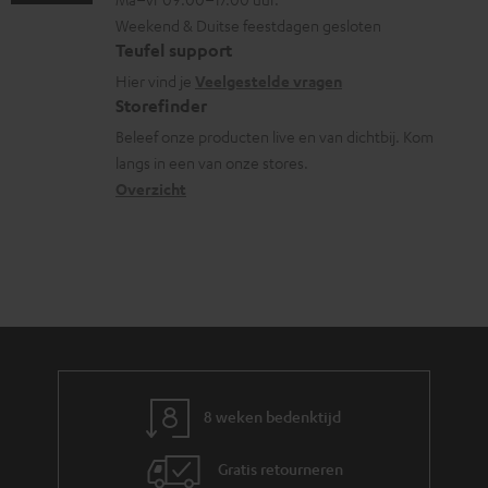
g
n
n
a
Weekend & Duitse feestdagen gesloten
l
t
f
t
Teufel support
o
a
o
i
Hier vind je
Veelgestelde vragen
s
c
Storefinder
r
e
s
t
Beleef onze producten live en van dichtbij. Kom
m
langs in een van onze stores.
a
i
a
Overzicht
r
n
t
y
f
i
o
e
r
m
a
t
8 weken bedenktijd
i
e
Gratis retourneren