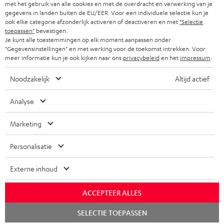
f
BLUETOOTH KOPTELEFOONS
met het gebruik van alle cookies en met de overdracht en verwerking van je
NEWSLETTER
gegevens in landen buiten de EU/EER. Voor een individuele selectie kun je
BELGIË
ook elke categorie afzonderlijk activeren of deactiveren en met
"Selectie
COMPLETE SETS
STORES
toepassen"
bevestigen.
Je kunt alle toestemmingen op elk moment aanpassen onder
FRANKRIJK
SPEAKERS
"Gegevensinstellingen" en met werking voor de toekomst intrekken. Voor
TEUFEL VOORDELEN
meer informatie kun je ook kijken naar ons
privacybeleid
en het
impressum
.
POLEN
ULTIMA
TEUFEL STORY
Noodzakelijk
Altijd actief
IN-EAR
SPANJE
MANAGEMENT
Analyse
'Kennelijke' (typ)fouten voorbehouden. De op de foto's afgebeelde
FANSHOP
DUURZAAMHEID
accessoires zijn niet bij de levering inbegrepen. Eventuele
Marketing
ITALIË
verwijderingskosten voor batterijen zijn bij de prijs inbegrepen.
NIEUWKOMERS
NORMEN EN WAARDES
Personalisatie
USA
©2026 Lautsprecher Teufel GmbH - All rights reserved.
STUDENTENKORTING
Externe inhoud
Disclaimer
Algemene voorwaarden
Privacybeleid
ANDERE LANDEN
KADOBON
Instellingen privacybeleid
EU Data Act
hier de overeenkomst herroepen
ACCEPTEER ALLES
TOEGANKELIJKHEID
Chat
SELECTIE TOEPASSEN
starten