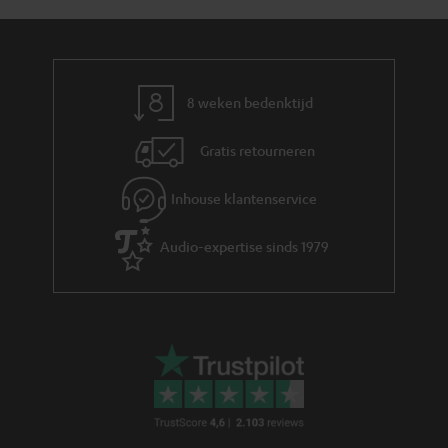
y
f
i
o
e
r
m
8 weken bedenktijd
a
Gratis retourneren
t
i
Inhouse klantenservice
e
Audio-expertise sinds 1979