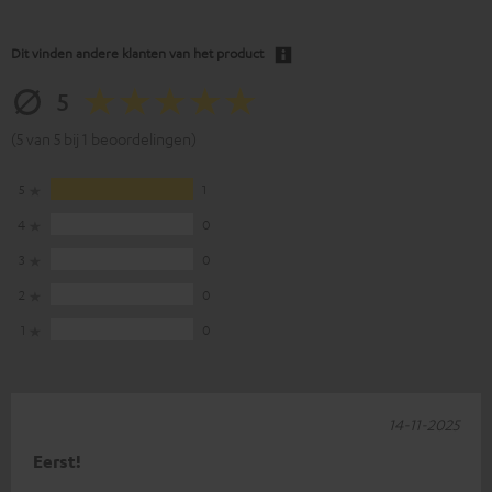
Dit vinden andere klanten van het product
5
(5 van 5 bij 1 beoordelingen)
5
1
4
0
3
0
2
0
1
0
14-11-2025
Eerst!