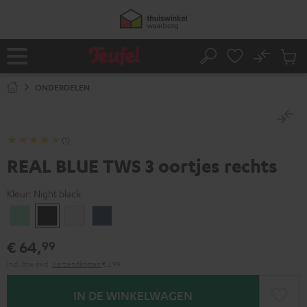
GA
NAAR
NHOUD
No
Ops
Home
Zoeken
Produ
winke
ONDERDELEN
(1)
REAL BLUE TWS 3 oortjes rechts
Kleur:
Night black
Misty
Night
Pure
Steel
Green
black
White
blue
€ 64,
99
Incl. btw
excl.
Verzendkosten
€ 2,99
IN DE WINKELWAGEN