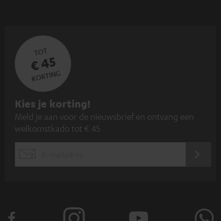
TOT
€ 45
KORTING
A
Kies je korting!
Meld je aan voor de nieuwsbrief en ontvang een
a
welkomstkado tot € 45
n
m
AANM
EMAIL
e
WIDGET
l
d
e