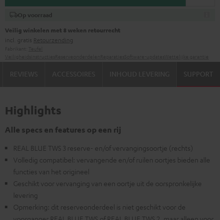
Op voorraad
Veilig winkelen met 8 weken retourrecht
incl. gratis
Retourzending
Fabrikant:
Teufel
Veiligheidsinstructies
Reserveonderdelen
Reparaties
Software-updates
Wettelijke garantie
REVIEWS
ACCESSOIRES
INHOUD LEVERING
SUPPORT
Highlights
Alle specs en features op een rij
REAL BLUE TWS 3 reserve- en/of vervangingsoortje (rechts)
Volledig compatibel: vervangende en/of ruilen oortjes bieden alle
functies van het origineel
Geschikt voor vervanging van een oortje uit de oorspronkelijke
levering
Opmerking: dit reserveonderdeel is niet geschikt voor de
voorganger REAL BLUE TWS of REAL BLUE TWS 2, maar alleen voor