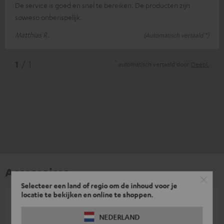
De service is goed en snel te bereiken. De producten zijn
sowieso onberispelijk.
Matthias R.
(Automatisch vertaald *)
*
1
/ 1
automatisch vertaald door
DeepL
Accessoires
Selecteer een land of regio om de inhoud voor je
locatie te bekijken en online te shoppen.
Benodigde accessoires zijn bij de levering
NEDERLAND
inbegrepen.