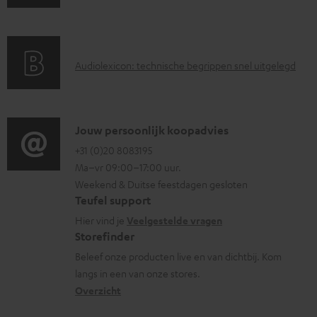
a
n
r
d
a
i
A
Audiolexicon: technische begrippen snel uitgelegd
n
n
u
t
f
d
i
o
i
C
Jouw persoonlijk koopadvies
e
r
o
o
+31 (0)20 8083195
i
m
Ma–vr 09:00–17:00 uur.
g
n
n
a
Weekend & Duitse feestdagen gesloten
l
t
f
t
Teufel support
o
a
o
i
Hier vind je
Veelgestelde vragen
s
c
Storefinder
r
e
s
t
Beleef onze producten live en van dichtbij. Kom
m
langs in een van onze stores.
a
i
a
Overzicht
r
n
t