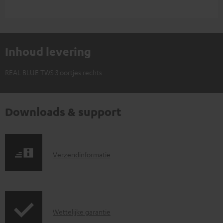
Inhoud levering
REAL BLUE TWS 3 oortjes rechts
Downloads & support
V
Verzendinformatie
e
r
z
G
Wettelijke garantie
e