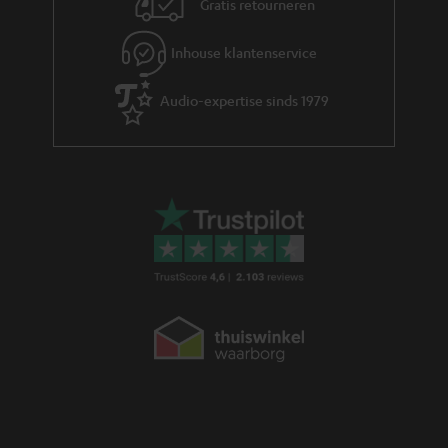
Gratis retourneren
t
i
Inhouse klantenservice
e
Audio-expertise sinds 1979