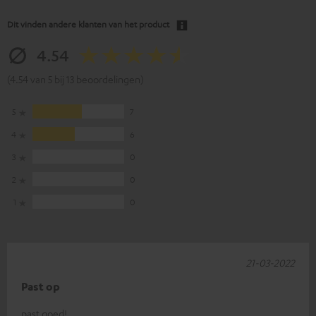
Dit vinden andere klanten van het product
4.54
(4.54 van 5 bij 13 beoordelingen)
5
7
4
6
3
0
2
0
1
0
21-03-2022
Past op
past goed!