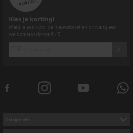
KORTING
A
Kies je korting!
Meld je aan voor de nieuwsbrief en ontvang een
a
welkomstkado tot € 45
n
m
AANM
EMAIL
e
WIDGET
l
d
e
n
v
o
o
Categorieën
r
HOME CINEMA SPEAKERS