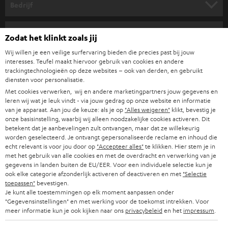
n
Bedrijf
i
COMPLETE SYSTEMEN
SUPPORT
e
Teufel online shops
Zodat het klinkt zoals jij
SOUNDBARS
u
CARRIÈRE
Wij willen je een veilige surfervaring bieden die precies past bij jouw
DUITSLAND
interesses. Teufel maakt hiervoor gebruik van cookies en andere
w
HIFI-SPEAKERS
trackingtechnologieën op deze websites – ook van derden, en gebruikt
PERS & MARKETING
s
diensten voor personalisatie.
OOSTENRIJK
SMART HOME
Met cookies verwerken, wij en andere marketingpartners jouw gegevens en
b
B2B
leren wij wat je leuk vindt - via jouw gedrag op onze website en informatie
r
van je apparaat. Aan jou de keuze: als je op
"Alles weigeren"
klikt, bevestig je
ZWITSERLAND
BLUETOOTH
PARTNERPROGRAMMA
onze basisinstelling, waarbij wij alleen noodzakelijke cookies activeren. Dit
i
betekent dat je aanbevelingen zult ontvangen, maar dat ze willekeurig
KOPTELEFOONS
worden geselecteerd. Je ontvangt gepersonaliseerde reclame en inhoud die
e
NEDERLAND
BLOG
echt relevant is voor jou door op
"Accepteer alles"
te klikken. Hier stem je in
f
met het gebruik van alle cookies en met de overdracht en verwerking van je
BLUETOOTH KOPTELEFOONS
NEWSLETTER
gegevens in landen buiten de EU/EER. Voor een individuele selectie kun je
BELGIË
ook elke categorie afzonderlijk activeren of deactiveren en met
"Selectie
COMPLETE SETS
toepassen"
bevestigen.
STORES
Je kunt alle toestemmingen op elk moment aanpassen onder
FRANKRIJK
"Gegevensinstellingen" en met werking voor de toekomst intrekken. Voor
SPEAKERS
TEUFEL VOORDELEN
meer informatie kun je ook kijken naar ons
privacybeleid
en het
impressum
.
POLEN
ULTIMA