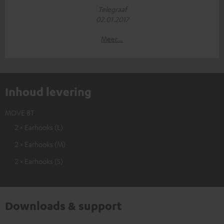
Telegraaf
02.01.2017
Meer...
Inhoud levering
MOVE BT
2 × Earhooks (L)
2 × Earhooks (M)
2 × Earhooks (S)
Downloads & support