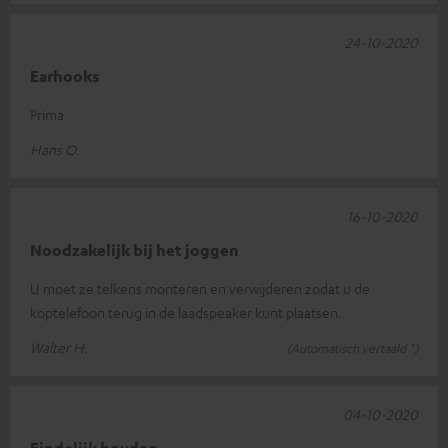
24-10-2020
Earhooks
Prima
Hans O.
16-10-2020
Noodzakelijk bij het joggen
U moet ze telkens monteren en verwijderen zodat u de
koptelefoon terug in de laadspeaker kunt plaatsen.
Walter H.
(Automatisch vertaald *)
04-10-2020
Eindelijk houden