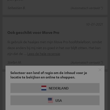
Sebastian B.
(Automatisch vertaald *)
10-01-2021
Ook geschikt voor Move Pro
Ik gebruik de haakjes met mijn Move Pro hoofdtelefoon, omdat
deze anders bij mij niet zo goed in het oor blijft zitten. Het kan
zijn dat de
Lees de hele recensie
Stefan M.
(Automatisch vertaald *)
Selecteer een land of regio om de inhoud voor je
locatie te bekijken en online te shoppen.
23-12-2020
Echte verbetering
NEDERLAND
Had een beetje moeite om de Earhooks correct te plaatsen.
USA
De Move BT zit maar bomvrij. Voor de haken, toen ik
verhuisde, is het geluid vaak
Lees de hele recensie