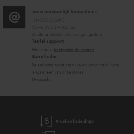
d
i
o
n
i
C
Jouw persoonlijk koopadvies
e
r
t
o
o
+31 (0)20 8083195
i
m
e
Ma–vr 09:00–17:00 uur.
g
n
n
a
n
Weekend & Duitse feestdagen gesloten
l
t
f
t
Teufel support
o
a
o
i
Hier vind je
Veelgestelde vragen
s
c
Storefinder
r
e
s
t
Beleef onze producten live en van dichtbij. Kom
m
langs in een van onze stores.
a
i
a
Overzicht
r
n
t
y
f
i
o
e
r
m
8 weken bedenktijd
a