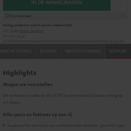
IN DE WINKELWAGEN
Op voorraad
Veilig winkelen met 8 weken retourrecht
incl. gratis
Retourzending
Fabrikant:
Teufel
Veiligheidsinstructies
Reserveonderdelen
Reparaties
Software-updates
Wettelijke garantie
NISCHE DETAILS
REVIEWS
INHOUD LEVERING
SUPPORT
Highlights
Mogen we voorstellen
De earhooks houden je MOVE BT bij extreme activiteiten stevig op
z'n plaats.
Alle specs en features op een rij
Superzachte earhooks van antibacteriële siliconen; geschikt voor