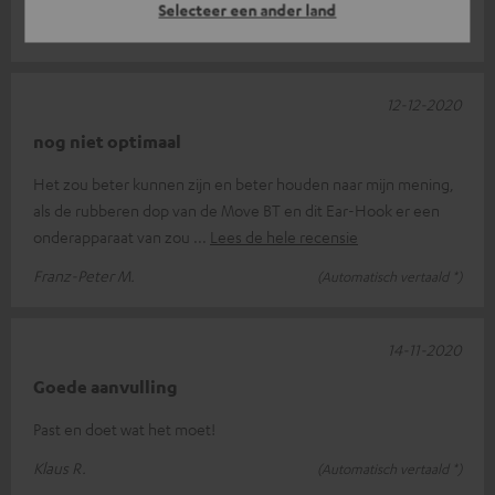
Selecteer een ander land
Roger F.
(Automatisch vertaald *)
12-12-2020
nog niet optimaal
Het zou beter kunnen zijn en beter houden naar mijn mening,
als de rubberen dop van de Move BT en dit Ear-Hook er een
onderapparaat van zou
Lees de hele recensie
Franz-Peter M.
(Automatisch vertaald *)
14-11-2020
Goede aanvulling
Past en doet wat het moet!
Klaus R.
(Automatisch vertaald *)