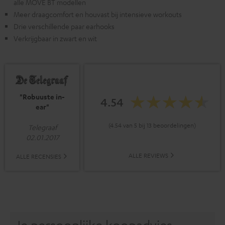
alle MOVE BT modellen
Meer draagcomfort en houvast bij intensieve workouts
Drie verschillende paar earhooks
Verkrijgbaar in zwart en wit
"Robuuste in-
4.54
ear"
(4.54 van 5 bij 13 beoordelingen)
Telegraaf
02.01.2017
ALLE REVIEWS
ALLE RECENSIES