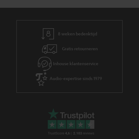
y
f
i
o
e
r
m
8 weken bedenktijd
a
Gratis retourneren
t
i
Inhouse klantenservice
e
Audio-expertise sinds 1979