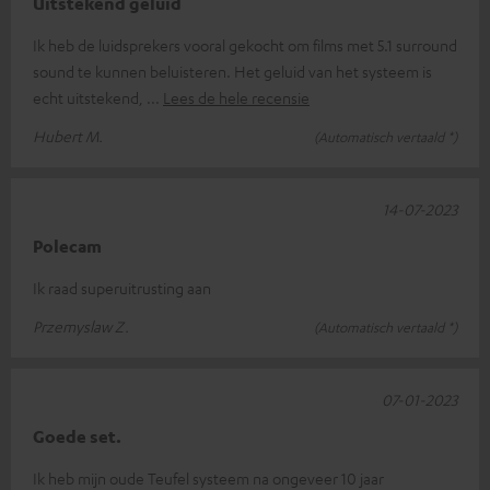
Uitstekend geluid
Ik heb de luidsprekers vooral gekocht om films met 5.1 surround
sound te kunnen beluisteren. Het geluid van het systeem is
echt uitstekend,
Lees de hele recensie
Hubert M.
(Automatisch vertaald *)
14-07-2023
Polecam
Ik raad superuitrusting aan
Przemyslaw Z.
(Automatisch vertaald *)
07-01-2023
Goede set.
Ik heb mijn oude Teufel systeem na ongeveer 10 jaar