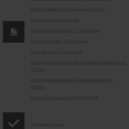
l
o
Safety Booklet: Center luidspreker L 430 C
a
Handleiding: T 8 Subwoofer
d
Conformiteitsverklaring: T 8 Subwoofer
d
Quick Start Guide: T 8 Subwoofer
o
Safety Booklet: T 8 Subwoofer
c
u
Conformiteitsverklaring: 30m luidsprekerkabel 2.5mm²
m
- C2530S
e
Conformiteitsverklaring: Subwooferkabel 2.5m -
n
C3525W
t
Handleiding: Denon AVR-X1700H DAB
e
n
G
Wettelijke garantie