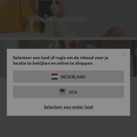
Bluetooth
Noise cancelling
Selecteer een land of regio om de inhoud voor je
locatie te bekijken en online te shoppen.
NEDERLAND
USA
Selecteer een ander land