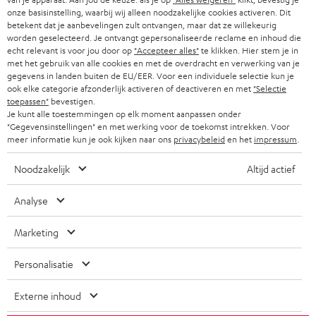
geïntegreerd, evenals een handsfree systeem met Qualcomm® cVc™
onze basisinstelling, waarbij wij alleen noodzakelijke cookies activeren. Dit
technologie voor draadloze telefonie en spraakbediening. De speciale
d
betekent dat je aanbevelingen zult ontvangen, maar dat ze willekeurig
antibacteriële siliconen opzetstukjes zitten altijd stevig en comfortabel in je
worden geselecteerd. Je ontvangt gepersonaliseerde reclame en inhoud die
e
oor. En tot slot; ze zijn verkrijgbaar in verschillende gave kleuren!
echt relevant is voor jou door op
"Accepteer alles"
te klikken. Hier stem je in
n
met het gebruik van alle cookies en met de overdracht en verwerking van je
AIRY OPEN TWS: sporten met omgevingsgeluid
gegevens in landen buiten de EU/EER. Voor een individuele selectie kun je
v
ook elke categorie afzonderlijk activeren of deactiveren en met
"Selectie
De
AIRY OPEN TWS
biedt een totaal andere luisterervaring dan
toepassen"
bevestigen.
o
bovengenoemde in-ear oordopjes, die diep in de gehoorgang zitten voor
Je kunt alle toestemmingen op elk moment aanpassen onder
maximale geluidsisolatie. Maar wil je je ook kunnen concentreren op
o
"Gegevensinstellingen" en met werking voor de toekomst intrekken. Voor
Categorieën
omgevingsgeluid - bijvoorbeeld om instructies tijdens je workout te
meer informatie kun je ook kijken naar ons
privacybeleid
en het
impressum
.
r
kunnen volgen, dan is de AIRY OPEN TWS met lichte en comfortabele
pasvorm heel geschikt. Deze open ears bieden je langdurig luisterplezier
HOME CINEMA SPEAKERS
n
Noodzakelijk
Altijd actief
Bedrijf
en zijn vocht- en zweetbestendig.
i
COMPLETE SYSTEMEN
Direct bedienbaar met touch bediening
Analyse
SUPPORT
e
Teufel online shops
Als je de Teufel bluetooth in-ear koptelefoon goed draagt, zou je bijna
SOUNDBARS
u
Marketing
vergeten dat je hem in je oor hebt. True wireless koptelefoons met touch
CARRIÈRE
DUITSLAND
bediening zijn niet alleen comfortabel om te dragen, maar zijn ook
w
HIFI-SPEAKERS
gemakkelijk te bedienen. Met de AIRY TWS 2 kun je bijvoorbeeld tussen
Personalisatie
PERS & MARKETING
s
muzieknummers switchen of een telefoongesprek aannemen met de
OOSTENRIJK
SMART HOME
touchbediening. Deze draadloze oortjes uit de AIRY-family hebben ook
b
Externe inhoud
B2B
een headset functie met de geïntegreerde microfoon. Met onze AIRY