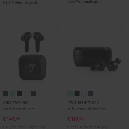
99
€ 99,
Normale prijs
99
€ 119,
Normale prijs
AIRY
AIRY
AIRY
AIRY
AIRY
REAL
REAL
REAL
REAL
TWS
TWS
TWS
TWS
TWS
BLUE
BLUE
BLUE
BLUE
AIRY TWS PRO
REAL BLUE TWS 3
PRO
PRO
PRO
PRO
PRO
TWS
TWS
TWS
TWS
Onze beste in-ears
Je favoriete alleskunner
Cosmic
Misty
Night
Silver
Steel
3
3
3
3
€ 149,
€ 119,
99
99
Teal
Green
black
White
blue
Misty
Night
Pure
Steel
€ 129,
99
Laatste laagste prijs
€ 79,
99
Laatste laagste prijs
Green
black
White
blue