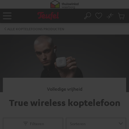
GA
NAAR
NHOUD
No
Ops
Home
Zoeken
Produ
winke
ALLE KOPTELEFOONS PRODUCTEN
Volledige vrijheid
True wireless koptelefoon
Filteren