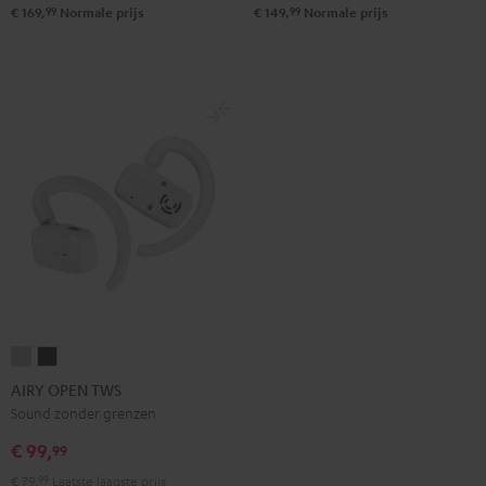
99
99
€ 169,
Normale prijs
€ 149,
Normale prijs
AIRY
AIRY
OPEN
OPEN
AIRY OPEN TWS
TWS
TWS
Sound zonder grenzen
Moon
Night
€ 99,
99
gray
black
€ 79,
99
Laatste laagste prijs