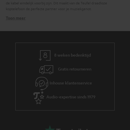
de kabel eindelijk voorbij zijn. Dit maakt van de Teufel draadloze
koptelefoon de perfecte partner voor je muziekgenot.
Toon meer
Waarom wordt het True Wireless Stereo genoemd?
De term "True Wireless Stereo" (TWS) komt uit het Engels en betekent
"echt draadloze stereo". Het idee is dat stereosignaal in twee kanalen
worden verdeeld, een linker- en een rechterkanaal. TWS zorgt ervoor dat
het audiosignaal dus gedifferentieerder klinkt, zonder vertraging en
geheel zonder kabels. Het linkeroortje geeft andere signalen weer dan het
8 weken bedenktijd
rechteroortje, dit zorgt voor het mooie stereogeluid van draadloze Teufel
in-ears.
Gratis retourneren
AIRY TWS PRO: premium upgrade met actieve
ruisonderdrukking
Inhouse klantenservice
De AIRY TWS PRO is het nieuwste model in de AIRY familie, voorzien van
geavanceerde functies voor wie net dat stapje verder wil gaan. Adaptive
Audio-expertise sinds 1979
Hybrid Active Noise Cancelling (ANC) zorgt ervoor dat omgevingsgeluid
effectief wordt geblokkeerd, terwijl je met de transparantiemodus toch je
omgeving blijft horen wanneer dat nodig is.
Waar de AIRY TWS 2 al heel geschikt is voor dagelijks gebruik en sport,
biedt de PRO extra features zoals bluetooth 5.2 met AAC én aptX™