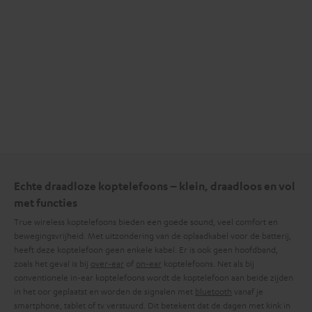
Echte draadloze koptelefoons – klein, draadloos en vol
met functies
True wireless koptelefoons bieden een goede sound, veel comfort en
bewegingsvrijheid. Met uitzondering van de oplaadkabel voor de batterij,
heeft deze koptelefoon geen enkele kabel. Er is ook geen hoofdband,
zoals het geval is bij
over-ear
of
on-ear
koptelefoons. Net als bij
conventionele in-ear koptelefoons wordt de koptelefoon aan beide zijden
in het oor geplaatst en worden de signalen met
bluetooth
vanaf je
smartphone, tablet of tv verstuurd. Dit betekent dat de dagen met kink in