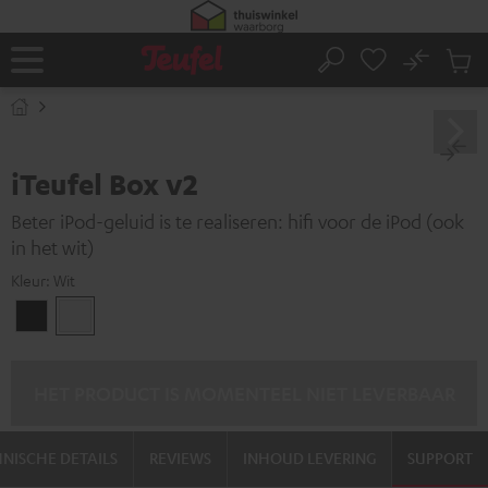
GA
NAAR
NHOUD
No
Ops
Home
Zoeken
Produ
winke
iTeufel Box v2
Beter iPod-geluid is te realiseren: hifi voor de iPod (ook
in het wit)
Kleur:
Wit
Zwart
Wit
HET PRODUCT IS MOMENTEEL NIET LEVERBAAR
NISCHE DETAILS
REVIEWS
INHOUD LEVERING
SUPPORT