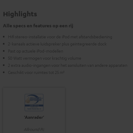
Highlights
Alle specs en features op een rij
Hifi stereo-installatie voor de iPod met afstandsbediening
2-kanaals actieve luidspreker plus geïntegreerde dock
Past op actuele iPod-modellen
50 Watt vermogen voor krachtig volume
2 extra audio-ingangen voor het aansluiten van andere apparaten
Geschikt voor ruimtes tot 25 m²
'Aanrader'
Allround Pc