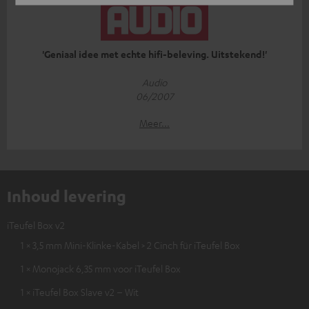
'Geniaal idee met echte hifi-beleving. Uitstekend!'
Audio
06/2007
Meer...
Inhoud levering
iTeufel Box v2
1 × 3,5 mm Mini-Klinke-Kabel > 2 Cinch für iTeufel Box
1 × Monojack 6,35 mm voor iTeufel Box
1 × iTeufel Box Slave v2 – Wit