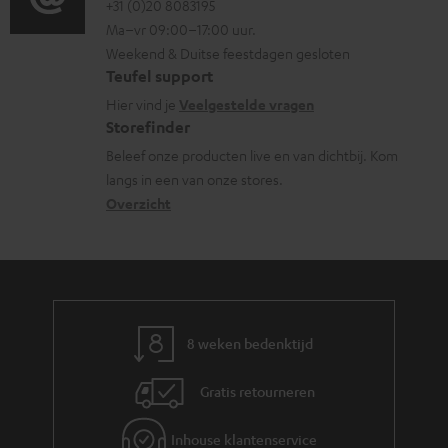
o
o
+31 (0)20 8083195
i
Ma–vr 09:00–17:00 uur.
g
n
n
Weekend & Duitse feestdagen gesloten
l
t
f
Teufel support
o
a
o
Hier vind je
Veelgestelde vragen
s
c
Storefinder
r
s
t
Beleef onze producten live en van dichtbij. Kom
m
langs in een van onze stores.
a
i
a
Overzicht
r
n
t
y
f
i
o
e
r
m
8 weken bedenktijd
a
Gratis retourneren
t
i
Inhouse klantenservice