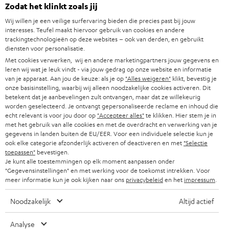
e
Teufel online shops
Zodat het klinkt zoals jij
SOUNDBARS
u
CARRIÈRE
Wij willen je een veilige surfervaring bieden die precies past bij jouw
DUITSLAND
interesses. Teufel maakt hiervoor gebruik van cookies en andere
w
HIFI-SPEAKERS
trackingtechnologieën op deze websites – ook van derden, en gebruikt
PERS & MARKETING
s
diensten voor personalisatie.
OOSTENRIJK
SMART HOME
Met cookies verwerken, wij en andere marketingpartners jouw gegevens en
b
B2B
leren wij wat je leuk vindt - via jouw gedrag op onze website en informatie
r
van je apparaat. Aan jou de keuze: als je op
"Alles weigeren"
klikt, bevestig je
ZWITSERLAND
BLUETOOTH
PARTNERPROGRAMMA
onze basisinstelling, waarbij wij alleen noodzakelijke cookies activeren. Dit
i
betekent dat je aanbevelingen zult ontvangen, maar dat ze willekeurig
KOPTELEFOONS
worden geselecteerd. Je ontvangt gepersonaliseerde reclame en inhoud die
e
NEDERLAND
BLOG
echt relevant is voor jou door op
"Accepteer alles"
te klikken. Hier stem je in
f
met het gebruik van alle cookies en met de overdracht en verwerking van je
BLUETOOTH KOPTELEFOONS
NEWSLETTER
gegevens in landen buiten de EU/EER. Voor een individuele selectie kun je
BELGIË
ook elke categorie afzonderlijk activeren of deactiveren en met
"Selectie
COMPLETE SETS
toepassen"
bevestigen.
STORES
Je kunt alle toestemmingen op elk moment aanpassen onder
FRANKRIJK
"Gegevensinstellingen" en met werking voor de toekomst intrekken. Voor
SPEAKERS
TEUFEL VOORDELEN
meer informatie kun je ook kijken naar ons
privacybeleid
en het
impressum
.
POLEN
ULTIMA
TEUFEL STORY
Noodzakelijk
Altijd actief
IN-EAR
SPANJE
MANAGEMENT
Analyse