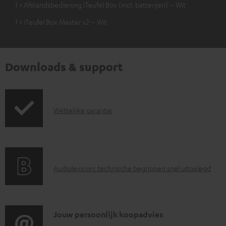
1 × Afstandsbediening iTeufel Box (incl. batterijen) – Wit
1 × iTeufel Box Master v2 – Wit
Downloads & support
G
Wettelijke garantie
a
r
a
A
Audiolexicon: technische begrippen snel uitgelegd
n
u
t
d
i
i
C
Jouw persoonlijk koopadvies
e