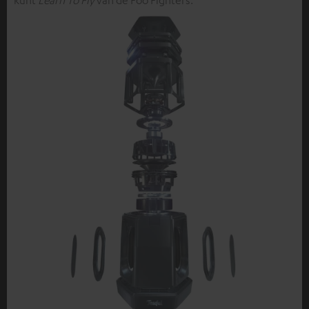
kunt
Learn To Fly
van de Foo Fighters."