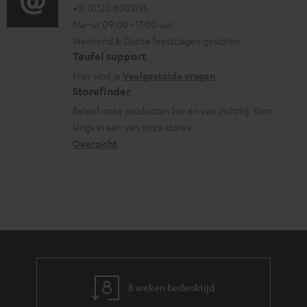
.
e
o
o
+31 (0)20 8083195
i
s
n
Ma–vr 09:00–17:00 uur.
g
n
n
u
Weekend & Duitse feestdagen gesloten
l
t
f
Teufel support
p
o
a
o
Hier vind je
Veelgestelde vragen
p
s
c
Storefinder
r
o
s
t
Beleef onze producten live en van dichtbij. Kom
m
r
langs in een van onze stores.
a
i
a
t
Overzicht
r
n
t
.
y
f
i
l
o
e
i
r
n
m
k
a
s
t
.
8 weken bedenktijd
i