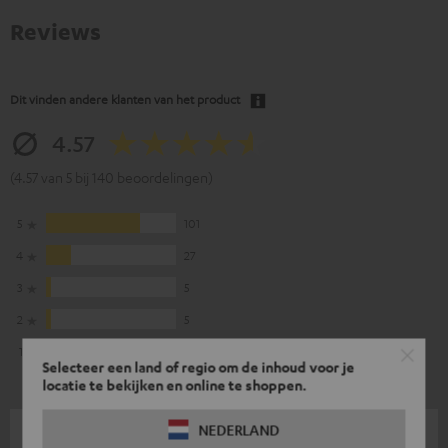
Reviews
Dit vinden andere klanten van het product
4.57
(4.57 van 5 bij 140 beoordelingen)
5
101
4
27
3
5
2
5
1
2
Selecteer een land of regio om de inhoud voor je
locatie te bekijken en online te shoppen.
NEDERLAND
30-07-2026