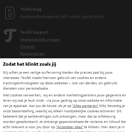
Teufel blog
Audiotechnologieën, hifi-trends, tips & tricks
Teufel Support
Veelgestelde vragen
Contact
Retourneren
Traceer bestelling
Zodat het klinkt zoals jij
Wij willen je een veilige surfervaring bieden die precies past bij jouw
Storefinder
interesses. Teufel maakt hiervoor gebruik van cookies en andere
trackingtechnologieën op deze websites – ook van derden, en gebruikt
Beleef onze producten van dichtbij en kom naar de store
diensten voor personalisatie.
voor advies op maat.
Met cookies verwerken, wij en andere marketingpartners jouw gegevens en
leren wij wat je leuk vindt - via jouw gedrag op onze website en informatie
van je apparaat. Aan jou de keuze: als je op
"Alles weigeren"
klikt, bevestig je
onze basisinstelling, waarbij wij alleen noodzakelijke cookies activeren. Dit
betekent dat je aanbevelingen zult ontvangen, maar dat ze willekeurig
worden geselecteerd. Je ontvangt gepersonaliseerde reclame en inhoud die
TOT
echt relevant is voor jou door op
"Accepteer alles"
te klikken. Hier stem je in
€ 45