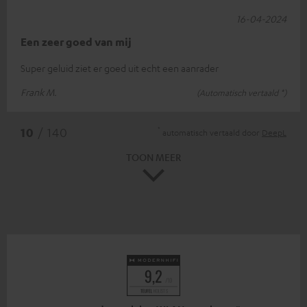
16-04-2024
Een zeer goed van mij
Super geluid ziet er goed uit echt een aanrader
Frank M.
(Automatisch vertaald *)
*
10
/ 140
automatisch vertaald door
DeepL
TOON MEER