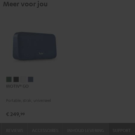
Meer voor jou
MOTIV®
MOTIV®
MOTIV®
MOTIV®
MOTIV® GO
GO
GO
GO
GO
Ivy
Night
Silver
Steel
Portable, strak, universeel
green
black
White
blue
€ 249,
99
REVIEWS
ACCESSOIRES
INHOUD LEVERING
SUPPORT