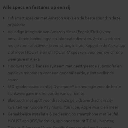
Alle specs en features op een rij
Hifi smart speaker met Amazon Alexa en de beste sound in deze
prijsklasse
Volledige integratie van Amazon Alexa (Engels/Duits) voor
omvattende bedienings- en informatiediensten. Zet muziek aan
met je stem of activeer je verlichting in huis. Koppel in de Alexa app
2 of meer HOLIST S en of HOLIST M speakers voor een synchrone
weergave in Alexa
Hoogwaardig 2-kanaals systeem met geïntgreerde subwoofer en
passieve mebranen voor een gedetailleerde, ruimtevullende
sound
360-gradensound dankzij Dynamore® technologie voor de beste
klankweergave in elke positie van de ruimte.
Bluetooth met aptX voor draadloze geluidsoverdracht in cd-
kwaliteit van Google Play Music, YouTube, Apple Music en meer
Gemakkelijke installatie & bediening op smartphone met Teufel
HOLIST app (iOS/Android), app ondersteunt TIDAL, Napster,
TuneIn, & Amazon Music. Spotify Connect via Spotify app te