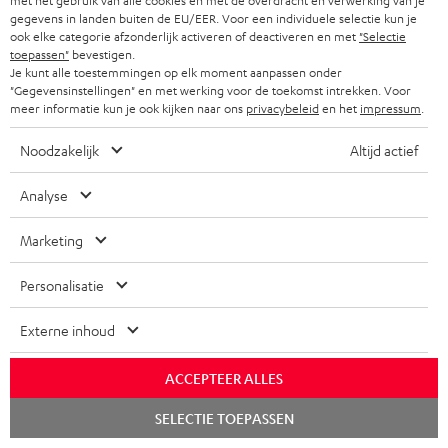
met het gebruik van alle cookies en met de overdracht en verwerking van je
KORTING
gegevens in landen buiten de EU/EER. Voor een individuele selectie kun je
ook elke categorie afzonderlijk activeren of deactiveren en met
"Selectie
toepassen"
bevestigen.
Je kunt alle toestemmingen op elk moment aanpassen onder
A
Kies je korting!
"Gegevensinstellingen" en met werking voor de toekomst intrekken. Voor
Meld je aan voor de nieuwsbrief en ontvang een
a
meer informatie kun je ook kijken naar ons
privacybeleid
en het
impressum
.
welkomstkado tot € 45
n
Noodzakelijk
Altijd actief
m
AANM
EMAIL
e
Analyse
WIDGET
l
Marketing
d
e
Personalisatie
n
Externe inhoud
v
o
ACCEPTEER ALLES
o
Chat
Categorieën
SELECTIE TOEPASSEN
starten
r