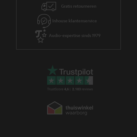
t
e
Gratis retourneren
i
t
Inhouse klantenservice
l
Audio-expertise sinds 1979
e
_
h
i
d
d
e
n