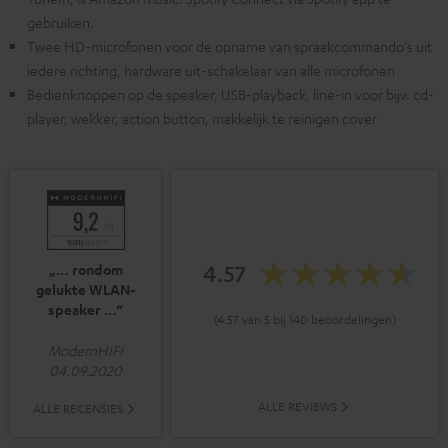
gebruiken.
Twee HD-microfonen voor de opname van spraakcommando's uit
iedere richting, hardware uit-schakelaar van alle microfonen
Bedienknoppen op de speaker, USB-playback, line-in voor bijv. cd-
player, wekker, action button, makkelijk te reinigen cover
4.57
„… rondom
gelukte WLAN-
speaker …“
(4.57 van 5 bij 140 beoordelingen)
ModernHIFI
04.09.2020
ALLE REVIEWS
ALLE RECENSIES