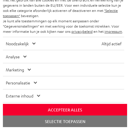
met het gebruik van alle cookies en met de overdracht en verwerking van je
gegevens in landen buiten de EU/EER. Voor een individuele selectie kun je
ook elke categorie afzonderlijk activeren of deactiveren en met
"Selectie
A
Kies je korting!
toepassen"
bevestigen.
Je kunt alle toestemmingen op elk moment aanpassen onder
Meld je aan voor de nieuwsbrief en ontvang een
a
"Gegevensinstellingen" en met werking voor de toekomst intrekken. Voor
welkomstkado tot € 45
n
meer informatie kun je ook kijken naar ons
privacybeleid
en het
impressum
.
m
Noodzakelijk
Altijd actief
AANM
EMAIL
e
WIDGET
Analyse
l
d
Marketing
e
Personalisatie
n
v
Externe inhoud
o
o
ACCEPTEER ALLES
Categorieën
r
Chat
SELECTIE TOEPASSEN
starten
HOME CINEMA SPEAKERS
n
Bedrijf