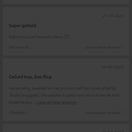
21-05-2024
Super geluid
Stijlvol inclusief Amazon Alexa 👍🏽
Mariana M.
(Automatisch vertaald *)
16-04-2024
Geluid top, bas flop
Verzending, kwaliteit en het product zelf zijn (zoals altijd bij
Teufel) erg goed. De speaker is goed voor musick aan de kant,
kinderliedjes
Lees de hele recensie
Christian J.
(Automatisch vertaald *)
16-04-2024