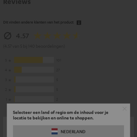
Reviews
Dit vinden andere klanten van het product
4.57
(4.57 van 5 bij 140 beoordelingen)
5
101
4
27
3
5
2
5
1
2
Selecteer een land of regio om de inhoud voor je
locatie te bekijken en online te shoppen.
30-07-2026
NEDERLAND
Gewoon geweldig