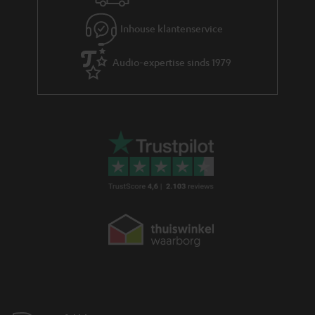
i
t
Inhouse klantenservice
l
Audio-expertise sinds 1979
e
_
h
i
d
d
e
n