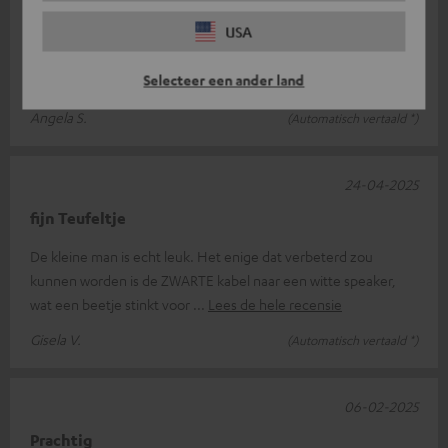
USA
Ik bestel al jaren bij Teufel. Ik ben erg tevreden over de
producten. Het geluid is fantastisch en van zeer goede
Selecteer een ander land
kwaliteit. Ik blijf ook in
Lees de hele recensie
Angela S.
(Automatisch vertaald *)
24-04-2025
fijn Teufeltje
De kleine man is echt leuk. Het enige dat verbeterd zou
kunnen worden is de ZWARTE kabel naar een witte speaker,
wat een beetje stinkt voor
Lees de hele recensie
Gisela V.
(Automatisch vertaald *)
06-02-2025
Prachtig