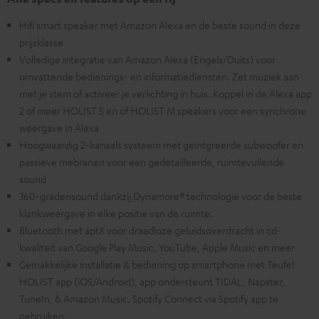
Hifi smart speaker met Amazon Alexa en de beste sound in deze
prijsklasse
Volledige integratie van Amazon Alexa (Engels/Duits) voor
omvattende bedienings- en informatiediensten. Zet muziek aan
met je stem of activeer je verlichting in huis. Koppel in de Alexa app
2 of meer HOLIST S en of HOLIST M speakers voor een synchrone
weergave in Alexa
Hoogwaardig 2-kanaals systeem met geïntgreerde subwoofer en
passieve mebranen voor een gedetailleerde, ruimtevullende
sound
360-gradensound dankzij Dynamore® technologie voor de beste
klankweergave in elke positie van de ruimte.
Bluetooth met aptX voor draadloze geluidsoverdracht in cd-
kwaliteit van Google Play Music, YouTube, Apple Music en meer
Gemakkelijke installatie & bediening op smartphone met Teufel
HOLIST app (iOS/Android), app ondersteunt TIDAL, Napster,
TuneIn, & Amazon Music. Spotify Connect via Spotify app te
gebruiken.