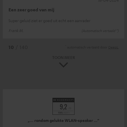
Een zeer goed van mij
Super geluid ziet er goed uit echt een aanrader
Frank M.
(Automatisch vertaald *)
*
10
/ 140
automatisch vertaald door
DeepL
TOON MEER
„… rondom gelukte WLAN-speaker …“