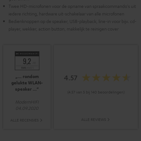
Twee HD-microfonen voor de opname van spraakcommando's uit
iedere richting, hardware uit-schakelaar van alle microfonen
Bedienknoppen op de speaker, USB-playback, line-in voor bijv. cd-
player, wekker, action button, makkelijk te reinigen cover
4.57
„… rondom
gelukte WLAN-
speaker …“
(4.57 van 5 bij 140 beoordelingen)
ModernHIFI
04.09.2020
ALLE REVIEWS
ALLE RECENSIES