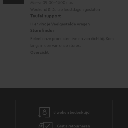
s
n
Ma–vr 09:00–17:00 uur.
g
n
n
u
Weekend & Duitse feestdagen gesloten
l
t
f
Teufel support
p
o
a
o
Hier vind je
Veelgestelde vragen
p
s
c
Storefinder
r
o
s
t
Beleef onze producten live en van dichtbij. Kom
m
r
langs in een van onze stores.
a
i
a
t
Overzicht
r
n
t
.
y
f
i
l
o
e
i
r
n
m
k
a
s
t
.
8 weken bedenktijd
i
t
e
Gratis retourneren