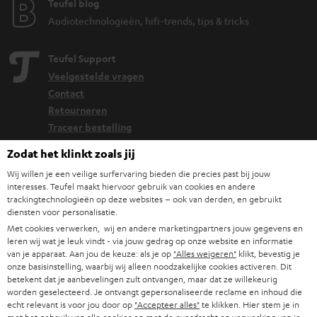
Teufel blog
Audiotechnologieën, hifi-trends, tips & tricks
Teufel Support
Veelgestelde vragen
Contact
Retourneren
Traceer bestelling
Zodat het klinkt zoals jij
Storefinder
Wij willen je een veilige surfervaring bieden die precies past bij jouw
Beleef onze producten van dichtbij en kom naar de store
interesses. Teufel maakt hiervoor gebruik van cookies en andere
voor advies op maat.
trackingtechnologieën op deze websites – ook van derden, en gebruikt
diensten voor personalisatie.
Met cookies verwerken, wij en andere marketingpartners jouw gegevens en
leren wij wat je leuk vindt - via jouw gedrag op onze website en informatie
van je apparaat. Aan jou de keuze: als je op
"Alles weigeren"
klikt, bevestig je
onze basisinstelling, waarbij wij alleen noodzakelijke cookies activeren. Dit
TOT
betekent dat je aanbevelingen zult ontvangen, maar dat ze willekeurig
€ 45
worden geselecteerd. Je ontvangt gepersonaliseerde reclame en inhoud die
echt relevant is voor jou door op
"Accepteer alles"
te klikken. Hier stem je in
KORTING