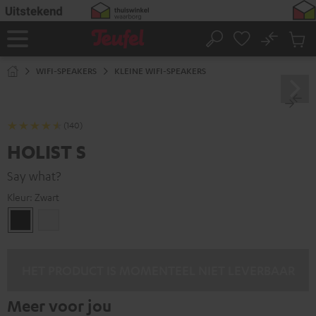
GA
NAAR
NHOUD
No
Ops
Home
Zoeken
Produ
winke
WIFI-SPEAKERS
KLEINE WIFI-SPEAKERS
(140)
HOLIST S
Say what?
Kleur:
Zwart
Zwart
Wit
HET PRODUCT IS MOMENTEEL NIET LEVERBAAR
Meer voor jou