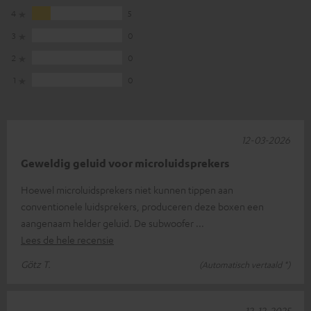
4
5
3
0
2
0
1
0
12-03-2026
Geweldig geluid voor microluidsprekers
Hoewel microluidsprekers niet kunnen tippen aan
conventionele luidsprekers, produceren deze boxen een
aangenaam helder geluid. De subwoofer
Lees de hele recensie
Götz T.
(Automatisch vertaald *)
12-12-2025