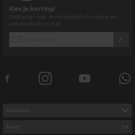
A
Kies je korting!
Meld je aan voor de nieuwsbrief en ontvang een
a
welkomstkado tot € 45
n
m
AANM
EMAIL
e
WIDGET
l
d
e
n
v
o
o
Categorieën
r
HOME CINEMA SPEAKERS
n
Bedrijf
i