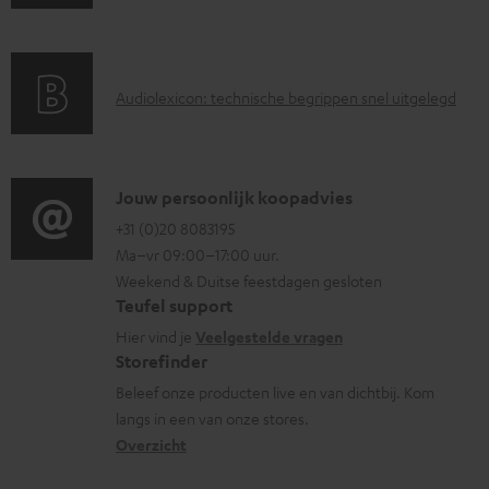
a
t
n
r
e
d
a
n
i
A
Audiolexicon: technische begrippen snel uitgelegd
n
n
u
t
f
d
i
o
i
C
Jouw persoonlijk koopadvies
e
r
o
o
+31 (0)20 8083195
i
m
Ma–vr 09:00–17:00 uur.
g
n
n
a
Weekend & Duitse feestdagen gesloten
l
t
f
t
Teufel support
o
a
o
i
Hier vind je
Veelgestelde vragen
s
c
Storefinder
r
e
s
t
Beleef onze producten live en van dichtbij. Kom
m
langs in een van onze stores.
a
i
a
Overzicht
r
n
t