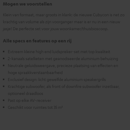
Mogen we voorstellen
Klein van formaat, maar groots in klank: de nieuwe Cubycon is net zo
krachtig van volume als zijn voorganger maar is er nu in een nieuw
jasje! De perfecte set voor jouw woonkamer/thuisbioscoop.
Alle specs en features op een rij
Extreem kleine high end luidspreker-set met top kwaliteit
2-kanaals satellieten met geanodiseerde aluminium behuizing
Neutrale geluidsweergave, precieze plaatsing van effecten en
hoge spraakkverstaanbaarheid
Exclusief design: licht gewelfde aluminium speakergrills
Krachtige subwoofer, als front of downfire subwoofer inzetbaar,
optioneel draadloos
Past op elke AV-receiver
Geschikt voor ruimtes tot 35 m²