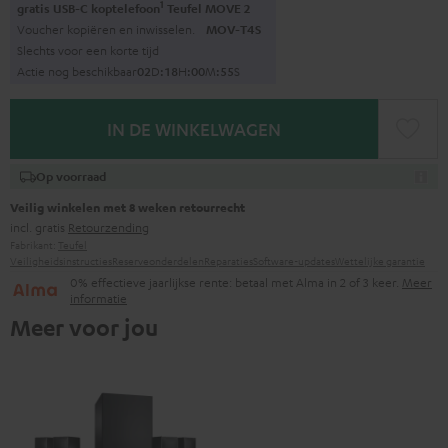
1
gratis USB-C koptelefoon
Teufel MOVE 2
Voucher kopiëren en inwisselen.
MOV-T4S
Slechts voor een korte tijd
Actie nog beschikbaar
0
2
D
:
1
8
H
:
0
0
M
:
5
4
S
IN DE WINKELWAGEN
Op voorraad
Veilig winkelen met 8 weken retourrecht
incl. gratis
Retourzending
Fabrikant:
Teufel
Veiligheidsinstructies
Reserveonderdelen
Reparaties
Software-updates
Wettelijke garantie
0% effectieve jaarlijkse rente: betaal met Alma in 2 of 3 keer.
Meer
informatie
Meer voor jou