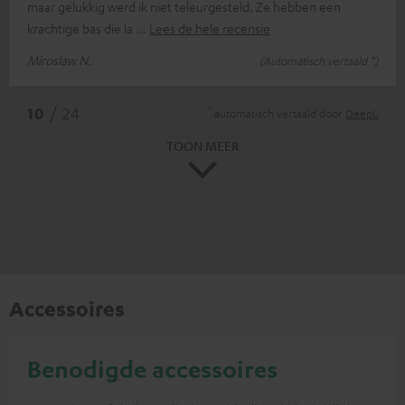
maar gelukkig werd ik niet teleurgesteld. Ze hebben een
krachtige bas die la
Lees de hele recensie
Miroslaw N.
(Automatisch vertaald *)
*
10
/ 24
automatisch vertaald door
DeepL
TOON MEER
Accessoires
Benodigde accessoires