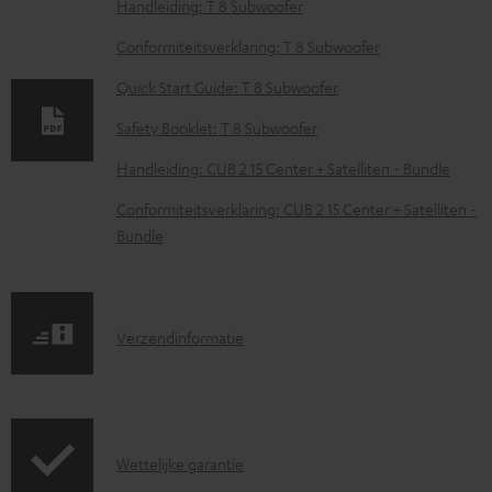
D
Handleiding: T 8 Subwoofer
o
Conformiteitsverklaring: T 8 Subwoofer
w
Quick Start Guide: T 8 Subwoofer
n
Safety Booklet: T 8 Subwoofer
l
o
Handleiding: CUB 2 15 Center + Satelliten - Bundle
a
Conformiteitsverklaring: CUB 2 15 Center + Satelliten -
d
Bundle
d
o
c
V
Verzendinformatie
u
e
m
r
e
z
G
n
Wettelijke garantie
e