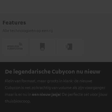
Features
Alle technologieën op een rij
De legendarische Cubycon nu nieuw
Klein van formaat, maar groots in klank: de nieuwe
Cubycon is net zo krachtig van volume als zijn voorganger
maar is er nu in
een nieuw jasje
! De perfecte set voor jouw
thuisbioscoop.