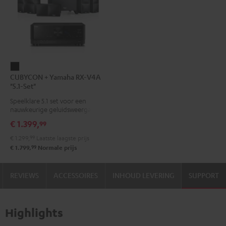
CUBYCON
CUBYCON + Yamaha RX-V4A
+
"5.1-Set"
Yamaha
Speelklare 5.1 set voor een
RX-
nauwkeurige geluidsweergave
V4A
€ 1.399,
99
"5.1-
€ 1.299,
99
Laatste laagste prijs
Set"
99
€ 1.799,
Normale prijs
Zwart
REVIEWS
ACCESSOIRES
INHOUD LEVERING
SUPPORT
Highlights