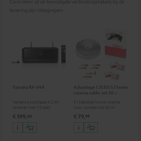
Controleer of de benodigde verbindingskabels bij de
levering zijn inbegrepen
Yamaha RX-V4A
Advantage C3535S 5.1 home
cinema cable-set 30 m²
Yamaha's topklasse 5.2 AV-
5.1 kabelset home cinema
receiver met 115 watt
voor ruimten tot 30 m²
uitgangsvermogen per kanaal
€ 599,
€ 79,
00
99
(6 ohm, 0,9% THD),
versterker met hoge slew rate