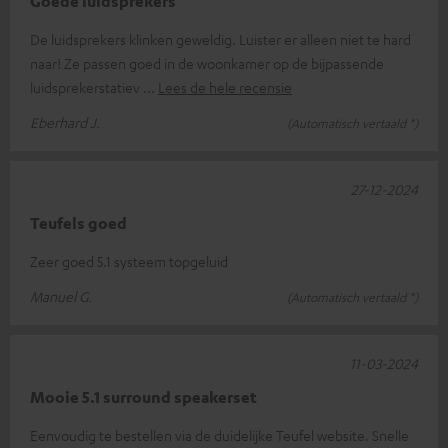
Goede luidsprekers
De luidsprekers klinken geweldig. Luister er alleen niet te hard
naar! Ze passen goed in de woonkamer op de bijpassende
luidsprekerstatiev
Lees de hele recensie
Eberhard J.
(Automatisch vertaald *)
27-12-2024
Teufels goed
Zeer goed 5.1 systeem topgeluid
Manuel G.
(Automatisch vertaald *)
11-03-2024
Mooie 5.1 surround speakerset
Eenvoudig te bestellen via de duidelijke Teufel website. Snelle