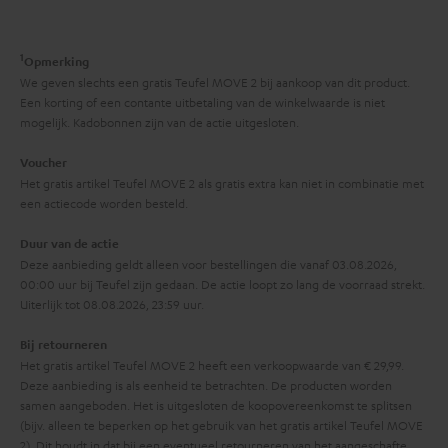
y
f
i
o
e
1
r
Opmerking
We geven slechts een gratis Teufel MOVE 2 bij aankoop van dit product.
m
Een korting of een contante uitbetaling van de winkelwaarde is niet
a
mogelijk. Kadobonnen zijn van de actie uitgesloten.
t
Voucher
i
Het gratis artikel Teufel MOVE 2 als gratis extra kan niet in combinatie met
een actiecode worden besteld.
e
Duur van de actie
Deze aanbieding geldt alleen voor bestellingen die vanaf 03.08.2026,
00:00 uur bij Teufel zijn gedaan. De actie loopt zo lang de voorraad strekt.
Uiterlijk tot 08.08.2026, 23:59 uur.
Bij retourneren
Het gratis artikel Teufel MOVE 2 heeft een verkoopwaarde van € 29,99.
Deze aanbieding is als eenheid te betrachten. De producten worden
samen aangeboden. Het is uitgesloten de koopovereenkomst te splitsen
(bijv. alleen te beperken op het gebruik van het gratis artikel Teufel MOVE
2). Dit houdt in dat bij een eventueel retourneren van het aangeschafte