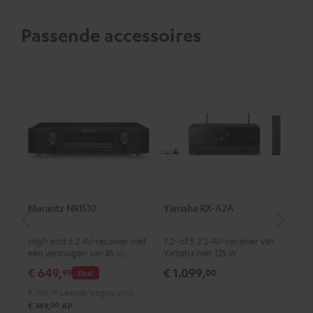
Passende accessoires
Marantz NR1510
Yamaha RX-A2A
Pan
DP
High end 5.2 AV-receiver met
7.2- of 5.2.2-AV-receiver van
Ult
een vermogen van 85 watt
Yamaha met 125 W
met
per kanaal
uitgangsvermogen per kanaal
HD
€ 649,
€ 1.099,
€ 
99
00
Deal
(8 Ohm, 0,9 % THD)
wa
sup
€ 749,
00
Laatste laagste prijs
lev
00
€ 749,
AP
kle