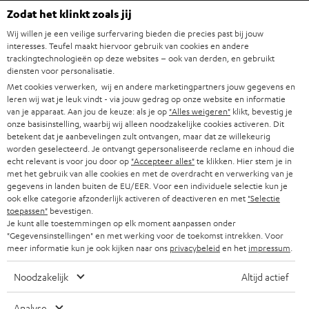
COMPLETE SYSTEMEN
SUPPORT
Zodat het klinkt zoals jij
e
Teufel online shops
Wij willen je een veilige surfervaring bieden die precies past bij jouw
SOUNDBARS
u
CARRIÈRE
interesses. Teufel maakt hiervoor gebruik van cookies en andere
DUITSLAND
w
trackingtechnologieën op deze websites – ook van derden, en gebruikt
HIFI-SPEAKERS
diensten voor personalisatie.
PERS & MARKETING
s
Met cookies verwerken, wij en andere marketingpartners jouw gegevens en
OOSTENRIJK
SMART HOME
leren wij wat je leuk vindt - via jouw gedrag op onze website en informatie
b
B2B
van je apparaat. Aan jou de keuze: als je op
"Alles weigeren"
klikt, bevestig je
r
onze basisinstelling, waarbij wij alleen noodzakelijke cookies activeren. Dit
ZWITSERLAND
BLUETOOTH
PARTNERPROGRAMMA
betekent dat je aanbevelingen zult ontvangen, maar dat ze willekeurig
i
worden geselecteerd. Je ontvangt gepersonaliseerde reclame en inhoud die
KOPTELEFOONS
echt relevant is voor jou door op
"Accepteer alles"
te klikken. Hier stem je in
e
NEDERLAND
BLOG
met het gebruik van alle cookies en met de overdracht en verwerking van je
f
gegevens in landen buiten de EU/EER. Voor een individuele selectie kun je
BLUETOOTH KOPTELEFOONS
NEWSLETTER
ook elke categorie afzonderlijk activeren of deactiveren en met
"Selectie
BELGIË
toepassen"
bevestigen.
COMPLETE SETS
Je kunt alle toestemmingen op elk moment aanpassen onder
STORES
"Gegevensinstellingen" en met werking voor de toekomst intrekken. Voor
FRANKRIJK
SPEAKERS
meer informatie kun je ook kijken naar ons
privacybeleid
en het
impressum
.
TEUFEL VOORDELEN
Noodzakelijk
Altijd actief
POLEN
ULTIMA
TEUFEL STORY
Analyse
IN-EAR