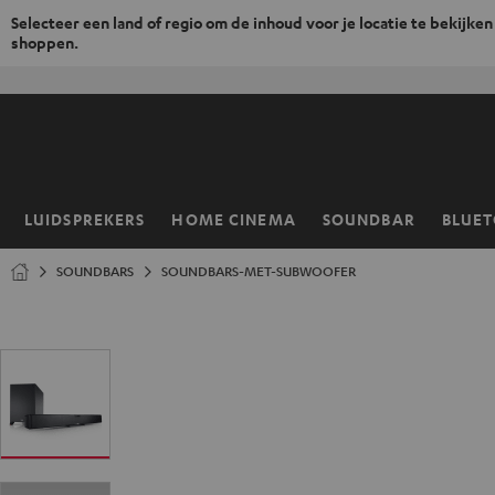
Selecteer een land of regio om de inhoud voor je locatie te bekijken
shoppen.
GA
NAAR
NHOUD
LUIDSPREKERS
HOME CINEMA
SOUNDBAR
BLUE
Home
SOUNDBARS
SOUNDBARS-MET-SUBWOOFER