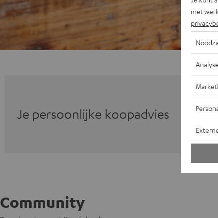
met werk
privacyb
Noodza
Analys
Market
Persona
Je persoonlijke koopadvies
Extern
Community