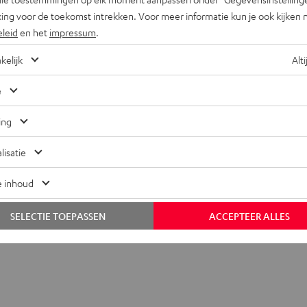
ing voor de toekomst intrekken. Voor meer informatie kun je ook kijken 
eleid
en het
impressum
.
kelijk
Alti
e
ing
lisatie
+31 (0)20 8083195
e inhoud
SELECTIE TOEPASSEN
ACCEPTEER ALLES