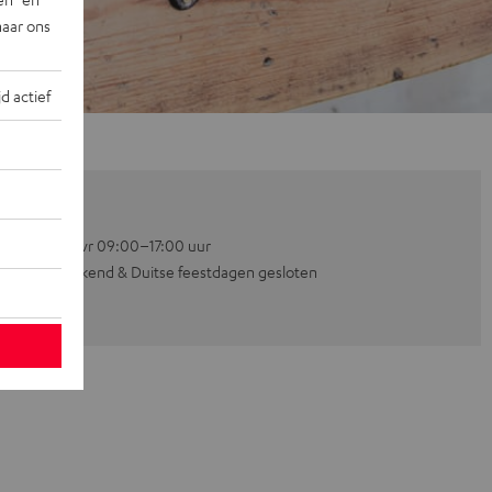
naar ons
jd actief
Ma–vr 09:00–17:00 uur
Weekend & Duitse feestdagen gesloten