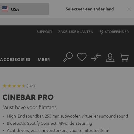
Selecteer een ander land
USA
SUPPORT
ZAKELIJKE KLANTEN
STOREFINDER
No
ACCESSOIRES
MEER
Zoeken
Mijn
Produc
account
winkel
(248)
CINEBAR PRO
Must have voor filmfans
High-End soundbar, 250 mm subwoofer, virtueller surround sound
Bluetooth, Spotify Connect, 4K-ondersteuning
Acht drivers, zes eindversterkers, voor ruimtes tot 35 m²