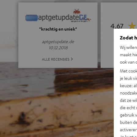
4.67
"krachtig en uniek"
Zodat he
(4.67 van 5 bi
aptgetupdate.de
Wij wille
10.12.2018
maakt hi
ALLE
ALLE RECENSIES
ook van d
Met cook
je leuk v
keuze: al
noodzake
dat ze w
die echt 
gebruik 
buiten de
activere
Je kunt 