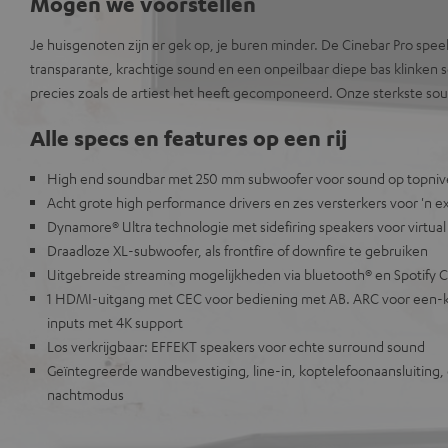
Mogen we voorstellen
Je huisgenoten zijn er gek op, je buren minder. De Cinebar Pro spee
transparante, krachtige sound en een onpeilbaar diepe bas klinken
precies zoals de artiest het heeft gecomponeerd. Onze sterkste so
Alle specs en features op een rij
High end soundbar met 250 mm subwoofer voor sound op topni
Acht grote high performance drivers en zes versterkers voor 'n 
Dynamore® Ultra technologie met sidefiring speakers voor virtua
Draadloze XL-subwoofer, als frontfire of downfire te gebruiken
Uitgebreide streaming mogelijkheden via bluetooth® en Spotify 
1 HDMI-uitgang met CEC voor bediening met AB. ARC voor een-k
inputs met 4K support
Los verkrijgbaar: EFFEKT speakers voor echte surround sound
Geïntegreerde wandbevestiging, line-in, koptelefoonaansluiting, 
nachtmodus