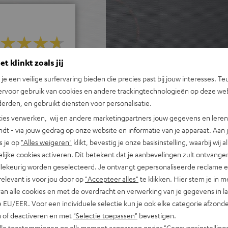
t klinkt zoals jij
j 248 beoordelingen)
n je een veilige surfervaring bieden die precies past bij jouw interesses. Te
ervoor gebruik van cookies en andere trackingtechnologieën op deze web
 REVIEWS
erden, en gebruikt diensten voor personalisatie.
ies verwerken, wij en andere marketingpartners jouw gegevens en leren 
indt - via jouw gedrag op onze website en informatie van je apparaat. Aan 
s je op
"Alles weigeren"
klikt, bevestig je onze basisinstelling, waarbij wij a
lijke cookies activeren. Dit betekent dat je aanbevelingen zult ontvange
illekeurig worden geselecteerd. Je ontvangt gepersonaliseerde reclame 
relevant is voor jou door op
"Accepteer alles"
te klikken. Hier stem je in m
van alle cookies en met de overdracht en verwerking van je gegevens in 
 EU/EER. Voor een individuele selectie kun je ook elke categorie afzonder
n of deactiveren en met
"Selectie toepassen"
bevestigen.
alle toestemmingen op elk moment aanpassen onder "Gegevensinstelling