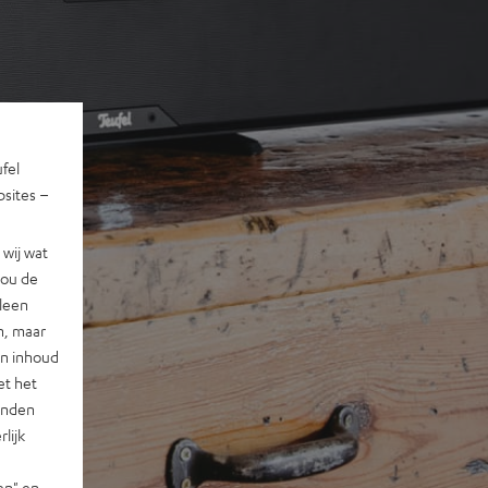
ufel
sites –
wij wat
jou de
lleen
n, maar
en inhoud
et het
landen
lijk
en" en