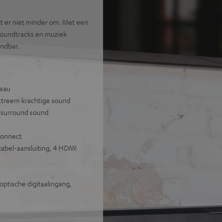
lt er niet minder om. Met een
 soundtracks en muziek
undbar.
veau
extreem krachtige sound
l surround sound
Connect
abel-aansluiting, 4 HDMI
optische digitaalingang,