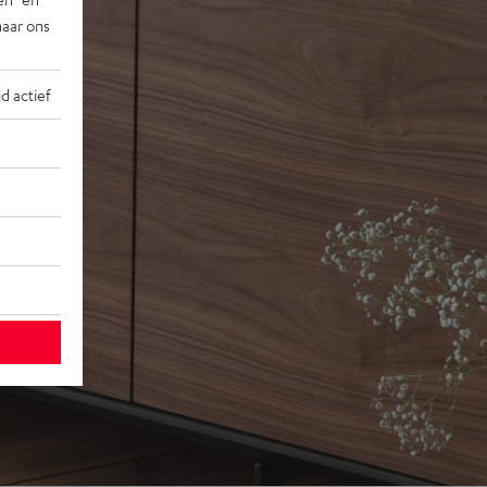
naar ons
jd actief