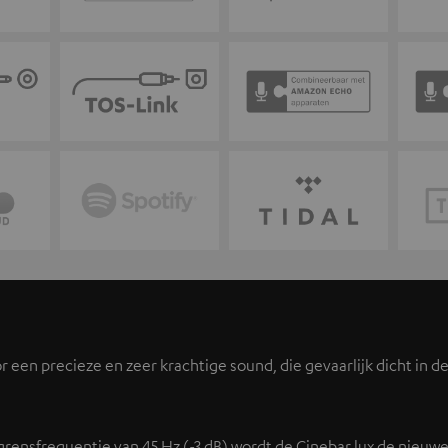
r een precieze en zeer krachtige sound, die gevaarlijk dicht in 
grensfrequentie van 45 Hz (-3 dB) wordt de Cinebar lux de nieuw