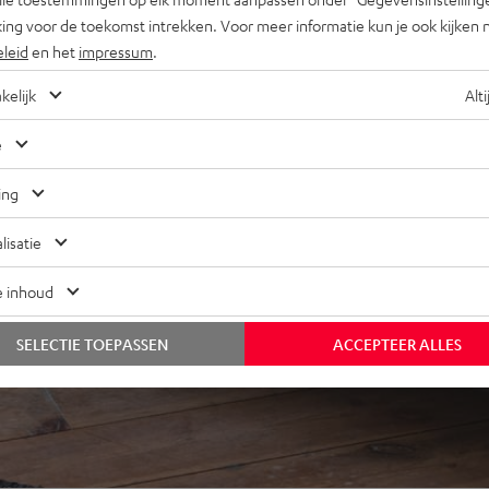
ing voor de toekomst intrekken. Voor meer informatie kun je ook kijken 
eleid
en het
impressum
.
kelijk
Alti
e
ij 31 beoordelingen)
ing
lisatie
 REVIEWS
e inhoud
SELECTIE TOEPASSEN
ACCEPTEER ALLES