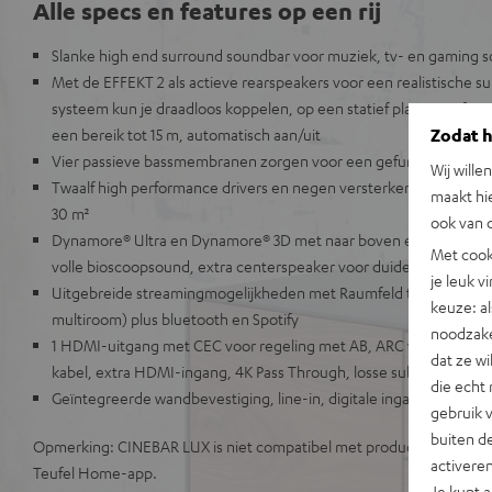
Alle specs en features op een rij
Slanke high end surround soundbar voor muziek, tv- en gaming 
Met de EFFEKT 2 als actieve rearspeakers voor een realistische s
systeem kun je draadloos koppelen, op een statief plaatsen of a
Zodat he
een bereik tot 15 m, automatisch aan/uit
Vier passieve bassmembranen zorgen voor een gefundeerde ba
Wij wille
Twaalf high performance drivers en negen versterkers voor een k
maakt hi
30 m²
ook van d
Dynamore® Ultra en Dynamore® 3D met naar boven en zijwaarts g
Met cook
volle bioscoopsound, extra centerspeaker voor duidelijke dialoge
je leuk v
Uitgebreide streamingmogelijkheden met Raumfeld technologie (l
keuze: al
multiroom) plus bluetooth en Spotify
noodzake
1 HDMI-uitgang met CEC voor regeling met AB, ARC voor aansluit
dat ze w
kabel, extra HDMI-ingang, 4K Pass Through, losse subwoofer mog
die echt 
Geïntegreerde wandbevestiging, line-in, digitale ingang, geluids
gebruik 
buiten de
Opmerking: CINEBAR LUX is niet compatibel met producten uit de T
activere
Teufel Home-app.
Je kunt 