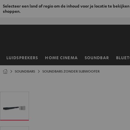
Selecteer een land of regio om de inhoud voor je locatie te bekijken
shoppen.
GA
NAAR
NHOUD
LUIDSPREKERS
HOME CINEMA
SOUNDBAR
BLUE
Home
SOUNDBARS
SOUNDBARS ZONDER SUBWOOFER