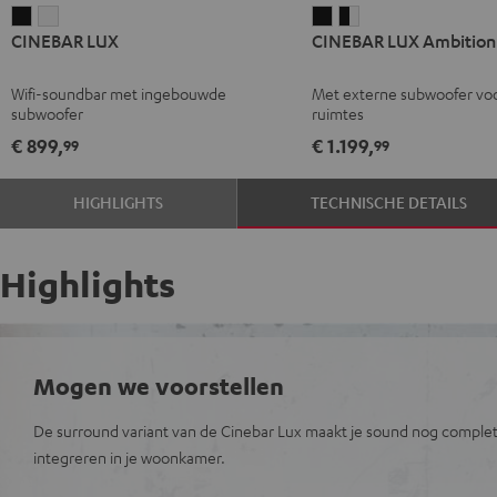
CINEBAR
CINEBAR
CINEBAR
CINEBAR
CINEBAR LUX
CINEBAR LUX Ambition
LUX
LUX
LUX
LUX
Zwart
Wit
Ambition
Ambition
Wifi-soundbar met ingebouwde
Met externe subwoofer voo
Zwart
Zwart/wit
subwoofer
ruimtes
€ 899,
€ 1.199,
99
99
HIGHLIGHTS
TECHNISCHE DETAILS
Highlights
Mogen we voorstellen
De surround variant van de Cinebar Lux maakt je sound nog complete
integreren in je woonkamer.