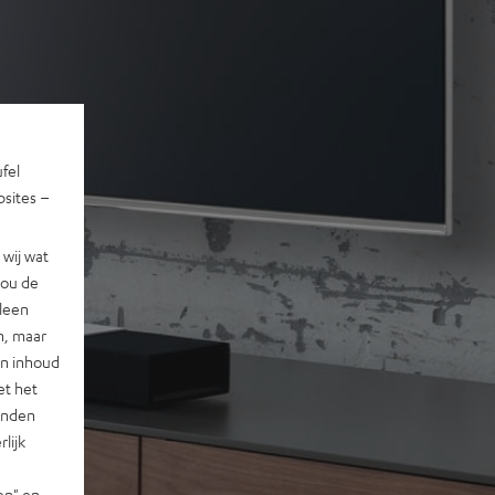
ufel
sites –
wij wat
jou de
lleen
n, maar
en inhoud
et het
landen
lijk
en" en