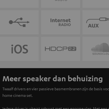
Meer speaker dan behuizing
Twaalf drivers en vier passieve basmembranen zijn de basis voo
home cinema set.
Iedere driver is uiterst robuust met een enorme slag. Met een 