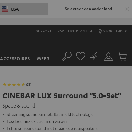
Selecteer een ander land
USA
SUPPORT
ZAKELIJKE KLANTEN
STOREFINDER
No
ACCESSOIRES
MEER
Zoeken
Mijn
Produc
account
winkel
(31)
CINEBAR LUX Surround "5.0-Set"
Space & sound
Streaming soundbar mett Raumfeld technologie
Lossless muziek streamen via wifi
Echte surroundsound met draadloze rearspeakers