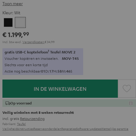
Toon meer
Kleur:
Wit
Zwart
Wit
€ 1.199,
99
Incl. btw
excl.
Verzendkosten
€ 34,99
1
gratis USB-C koptelefoon
Teufel MOVE 2
Voucher kopiëren en inwisselen.
MOV-T4S
Slechts voor een korte tijd
Actie nog beschikbaar
0
1
D
:
1
7
H
:
5
8
M
:
4
5
S
IN DE WINKELWAGEN
Op voorraad
Veilig winkelen met 8 weken retourrecht
incl. gratis
Retourzending
Fabrikant:
Teufel
Veiligheidsinstructies
Reserveonderdelen
Reparaties
Software-updates
Wettelijke garantie