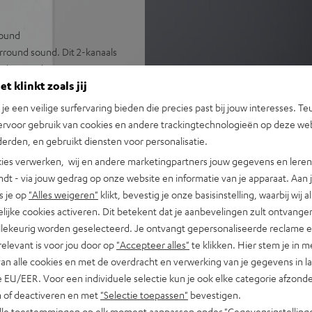
sound
urround sound. Dit 2-kanaals
an de muur bevestigen; met
t klinkt zoals jij
sperformance
n je een veilige surfervaring bieden die precies past bij jouw interesses. Te
rachtig volume in ruimtes tot
ervoor gebruik van cookies en andere trackingtechnologieën op deze web
erden, en gebruikt diensten voor personalisatie.
erichte speakers voor een
ies verwerken, wij en andere marketingpartners jouw gegevens en leren 
n.
indt - via jouw gedrag op onze website en informatie van je apparaat. Aan 
ossless, high res,
s je op
"Alles weigeren"
klikt, bevestig je onze basisinstelling, waarbij wij a
lijke cookies activeren. Dit betekent dat je aanbevelingen zult ontvange
ing op de televisie met één
illekeurig worden geselecteerd. Je ontvangt gepersonaliseerde reclame 
elijk
relevant is voor jou door op
"Accepteer alles"
te klikken. Hier stem je in m
instellingen, nachtmodus
van alle cookies en met de overdracht en verwerking van je gegevens in 
 EU/EER. Voor een individuele selectie kun je ook elke categorie afzonder
eufel Home-serie of de
n of deactiveren en met
"Selectie toepassen"
bevestigen.
alle toestemmingen op elk moment aanpassen onder "Gegevensinstelling