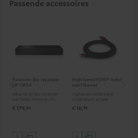
Passende accessoires
Panasonic Blu-ray player
High Speed HDMI®-kabel
Opt
DP-UB154
met Ethernet
- 
Ultra HD 4K Blu-ray speler
Highspeed HDMI kabel
Ver
met Dolby Atmos en Multi
ondersteunt actuele
opt
HDR-ondersteuning,
standaards zoals 4K 50/60p en
min
€ 179,
€ 16,
€ 
00
99
waaronder HDR10+ voor
4K 3D
superieure beeldkwaliteit met
levensecht contrast en
kleuren