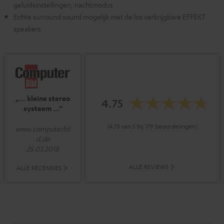
geluidsinstellingen, nachtmodus
Echte surround sound mogelijk met de los verkrijgbare EFFEKT
speakers
„… kleine stereo
4.75
systeem …“
(4.75 van 5 bij 179 beoordelingen)
www.computerbil
d.de
25.03.2018
ALLE REVIEWS
ALLE RECENSIES