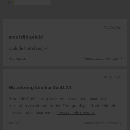
1
1
15-12-2021
mooi rijk geluid
zoals de titel al zegt =)
Manuel S.
(Automatisch vertaald *)
15-12-2021
Waardering Cinebar Duett 2.1
Ik heb de Cinebar nog maar een paar dagen, maar mijn
resultaten zijn uiterst positief. Zeer goed geluid, uitstekende
spraakverstaanbaarheid
Lees de hele recensie
Herr C.
(Automatisch vertaald *)