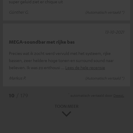
super geluid ziet er chique uit
Günther G.
(Automatisch vertaald *)
13-10-2021
MEGA-soundbar met rijke bas
Precies wat ik zocht werd vervuld met het systeem, rijke
bassen, zeer heldere hoge tonen en surround sound naar
believen. Ik was zo enthousi
Lees de hele recensie
Markus P.
(Automatisch vertaald *)
*
10
/ 179
automatisch vertaald door
DeepL
TOON MEER