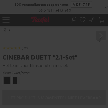
GA
50% verzendkosten besparen met
VKF-72F
NAAR
NHOUD
06
D
:
13
H
:
54
M
:
53
S
No
Ops
Home
Zoeken
Produ
winke
(179)
CINEBAR DUETT "2.1-Set"
Het team voor filmsound en muziek
Kleur:
Zwart/zwart
Zwart/zwart
Zwart/wit
HET PRODUCT IS MOMENTEEL NIET LEVERBAAR