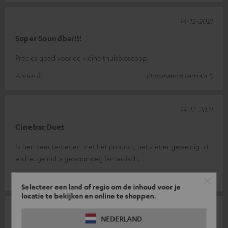
14-12-2021
Super Soundbar!!!
Precies goed voor de kleine thuisbioscoop.
Andre B.
(Automatisch vertaald *)
14-12-2021
Cinebar Duet
Ik ben zeer tevreden met het product, het ziet er geweldig uit
en het geluid is gewoonweg fantastisch.
Manfred B.
(Automatisch vertaald *)
Selecteer een land of regio om de inhoud voor je
locatie te bekijken en online te shoppen.
30-11-2021
NEDERLAND
De top