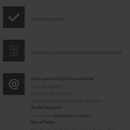
a
d
d
G
Wettelijke garantie
o
a
c
r
u
a
A
Audiolexicon: technische begrippen snel uitgelegd
m
n
u
e
t
d
n
i
i
C
t
Jouw persoonlijk koopadvies
e
o
o
+31 (0)20 8083195
e
i
Ma–vr 09:00–17:00 uur.
g
n
n
n
Weekend & Duitse feestdagen gesloten
l
t
f
Teufel support
o
a
o
Hier vind je
Veelgestelde vragen
s
c
Storefinder
r