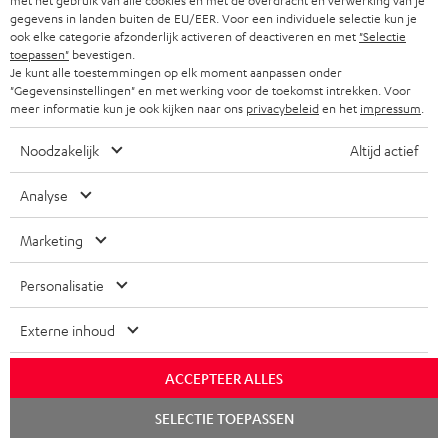
met het gebruik van alle cookies en met de overdracht en verwerking van je
gegevens in landen buiten de EU/EER. Voor een individuele selectie kun je
d
ook elke categorie afzonderlijk activeren of deactiveren en met
"Selectie
e
toepassen"
bevestigen.
Je kunt alle toestemmingen op elk moment aanpassen onder
n
"Gegevensinstellingen" en met werking voor de toekomst intrekken. Voor
meer informatie kun je ook kijken naar ons
privacybeleid
en het
impressum
.
v
o
Noodzakelijk
Altijd actief
o
Categorieën
Analyse
r
HOME CINEMA SPEAKERS
n
Marketing
Bedrijf
i
COMPLETE SYSTEMEN
Personalisatie
SUPPORT
e
Teufel online shops
SOUNDBARS
u
Externe inhoud
CARRIÈRE
DUITSLAND
w
HIFI-SPEAKERS
PERS & MARKETING
ACCEPTEER ALLES
s
OOSTENRIJK
SMART HOME
Chat
b
SELECTIE TOEPASSEN
B2B
starten