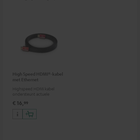
High Speed HDMI®-kabel
met Ethernet
Highspeed HDMI kabel
ondersteunt actuele
standaards zoals 4K 50/60p en
€ 16,
99
4K 3D