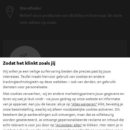
Storefinder
Beleef onze producten van dichtbij en kom naar de store
voor advies op maat.
TOT
€ 45
Zodat het klinkt zoals jij
KORTING
Wij willen je een veilige surfervaring bieden die precies past bij jouw
interesses. Teufel maakt hiervoor gebruik van cookies en andere
trackingtechnologieën op deze websites – ook van derden, en gebruikt
A
Kies je korting!
diensten voor personalisatie.
Meld je aan voor de nieuwsbrief en ontvang een
a
Met cookies verwerken, wij en andere marketingpartners jouw gegevens en
leren wij wat je leuk vindt - via jouw gedrag op onze website en informatie
welkomstkado tot € 45
n
van je apparaat. Aan jou de keuze: als je op
"Alles weigeren"
klikt, bevestig je
onze basisinstelling, waarbij wij alleen noodzakelijke cookies activeren. Dit
m
betekent dat je aanbevelingen zult ontvangen, maar dat ze willekeurig
AANM
EMAIL
e
worden geselecteerd. Je ontvangt gepersonaliseerde reclame en inhoud die
echt relevant is voor jou door op
"Accepteer alles"
te klikken. Hier stem je in
WIDGET
l