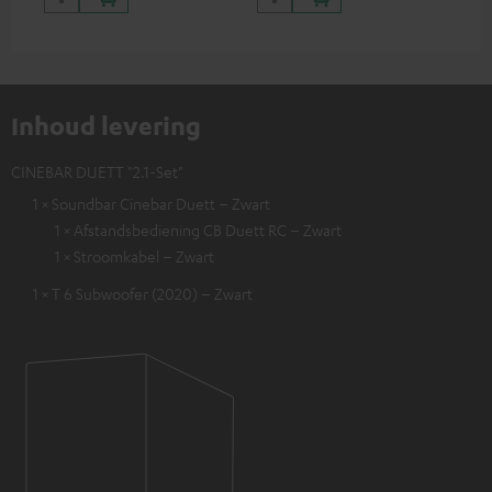
Inhoud levering
CINEBAR DUETT "2.1-Set"
1 × Soundbar Cinebar Duett – Zwart
1 × Afstandsbediening CB Duett RC – Zwart
1 × Stroomkabel – Zwart
1 × T 6 Subwoofer (2020) – Zwart