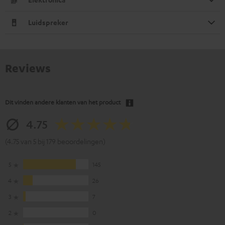
Luidspreker
Reviews
Dit vinden andere klanten van het product
4.75
(4.75 van 5 bij 179 beoordelingen)
5
145
4
26
3
7
2
0