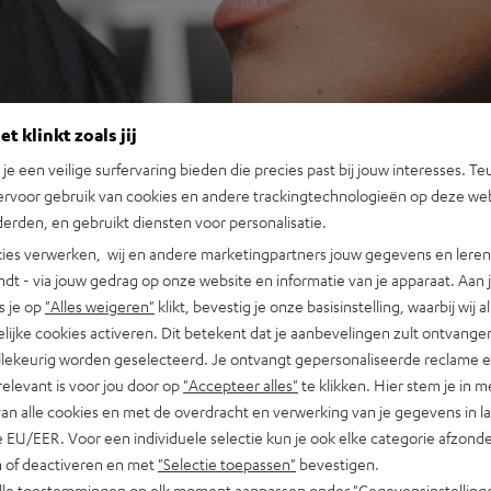
t klinkt zoals jij
n je een veilige surfervaring bieden die precies past bij jouw interesses. Te
ervoor gebruik van cookies en andere trackingtechnologieën op deze web
erden, en gebruikt diensten voor personalisatie.
ies verwerken, wij en andere marketingpartners jouw gegevens en leren 
indt - via jouw gedrag op onze website en informatie van je apparaat. Aan 
s je op
"Alles weigeren"
klikt, bevestig je onze basisinstelling, waarbij wij a
lijke cookies activeren. Dit betekent dat je aanbevelingen zult ontvange
illekeurig worden geselecteerd. Je ontvangt gepersonaliseerde reclame 
relevant is voor jou door op
"Accepteer alles"
te klikken. Hier stem je in m
van alle cookies en met de overdracht en verwerking van je gegevens in 
 EU/EER. Voor een individuele selectie kun je ook elke categorie afzonder
n of deactiveren en met
"Selectie toepassen"
bevestigen.
alle toestemmingen op elk moment aanpassen onder "Gegevensinstelling