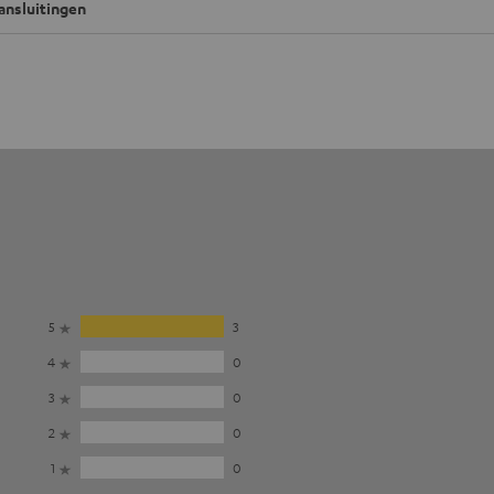
ansluitingen
5
3
4
0
3
0
2
0
1
0