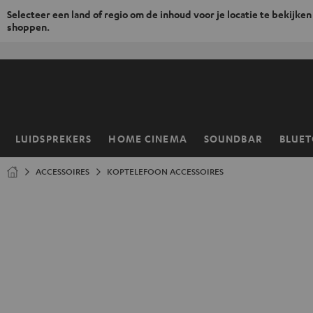
Selecteer een land of regio om de inhoud voor je locatie te bekijken
shoppen.
GA
NAAR
NHOUD
LUIDSPREKERS
HOME CINEMA
SOUNDBAR
BLUE
Home
ACCESSOIRES
KOPTELEFOON ACCESSOIRES