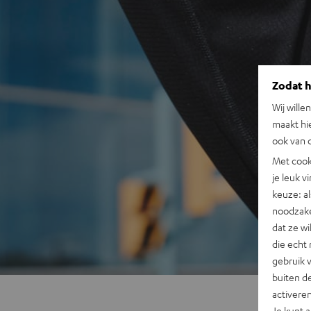
Zodat he
Wij wille
maakt hi
ook van d
Met cook
je leuk v
keuze: al
noodzake
dat ze w
die echt 
gebruik 
buiten de
activere
Je kunt 