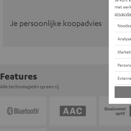
met werk
privacyb
Je persoonlijke koopadvies
Noodza
Analys
Market
Persona
Features
Extern
Alle technologieën op een rij