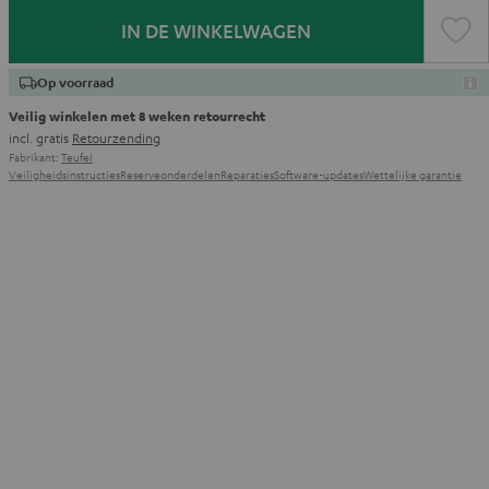
IN DE WINKELWAGEN
Op voorraad
Veilig winkelen met 8 weken retourrecht
incl. gratis
Retourzending
Fabrikant:
Teufel
Veiligheidsinstructies
Reserveonderdelen
Reparaties
Software-updates
Wettelijke garantie