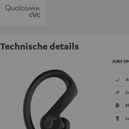
Technische details
AIRY SP
A
C
E
L