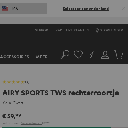
Selecteer een ander land
USA
SUPPORT
ZAKELIJKE KLANTEN
STOREFINDER
No
ACCESSOIRES
MEER
Zoeken
Mijn
Produc
account
winkel
(3)
AIRY SPORTS TWS rechterroortje
Kleur:
Zwart
€ 59,
99
Incl. btw
excl.
Verzendkosten
€ 2,99