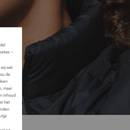
ufel
sites –
wij wat
jou de
lleen
n, maar
en inhoud
et het
landen
lijk
en" en