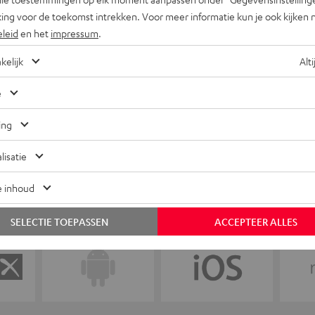
ing voor de toekomst intrekken. Voor meer informatie kun je ook kijken 
eleid
en het
impressum
.
+31 (0)20 8083195
kelijk
Alti
e
ing
lisatie
e inhoud
SELECTIE TOEPASSEN
ACCEPTEER ALLES