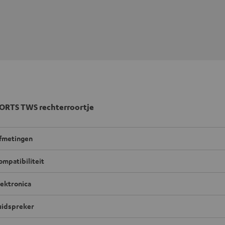
ORTS TWS rechterroortje
fmetingen
ompatibiliteit
lektronica
uidspreker