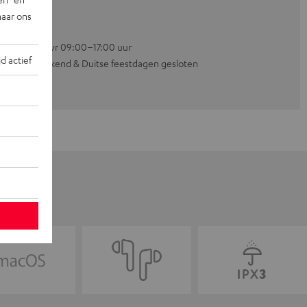
naar ons
Ma–vr 09:00–17:00 uur
jd actief
Weekend & Duitse feestdagen gesloten