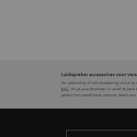
Luidspreker accessoires voor ver
Ter uitbreiding of individualisering vind je b
BAG
. Wil je jouw Boomster lui vanaf de ban
zetten? Een statief biedt uitkomst. Neem een 