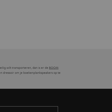
eilig wilt transporteren, dan is er de
BOOM
een dressoir om je boekenplankspeakers op te