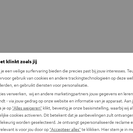
t klinkt zoals jij
n je een veilige surfervaring bieden die precies past bij jouw interesses. Te
ervoor gebruik van cookies en andere trackingtechnologieën op deze web
erden, en gebruikt diensten voor personalisatie.
ies verwerken, wij en andere marketingpartners jouw gegevens en leren 
indt - via jouw gedrag op onze website en informatie van je apparaat. Aan 
s je op
"Alles weigeren"
klikt, bevestig je onze basisinstelling, waarbij wij a
lijke cookies activeren. Dit betekent dat je aanbevelingen zult ontvange
illekeurig worden geselecteerd. Je ontvangt gepersonaliseerde reclame 
relevant is voor jou door op
"Accepteer alles"
te klikken. Hier stem je in m