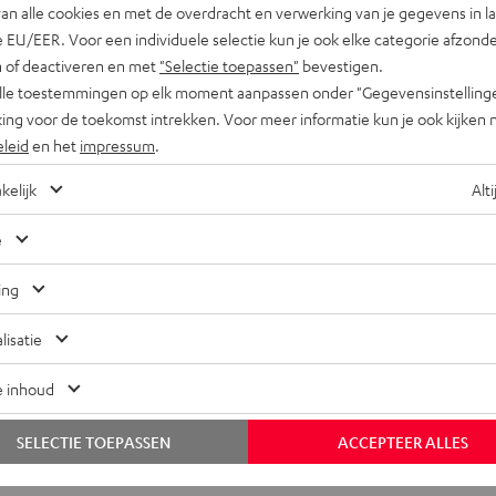
van alle cookies en met de overdracht en verwerking van je gegevens in 
 EU/EER. Voor een individuele selectie kun je ook elke categorie afzonder
n of deactiveren en met
"Selectie toepassen"
bevestigen.
alle toestemmingen op elk moment aanpassen onder "Gegevensinstelling
ing voor de toekomst intrekken. Voor meer informatie kun je ook kijken 
eleid
en het
impressum
.
kelijk
Alti
e
ing
lisatie
e inhoud
SELECTIE TOEPASSEN
ACCEPTEER ALLES