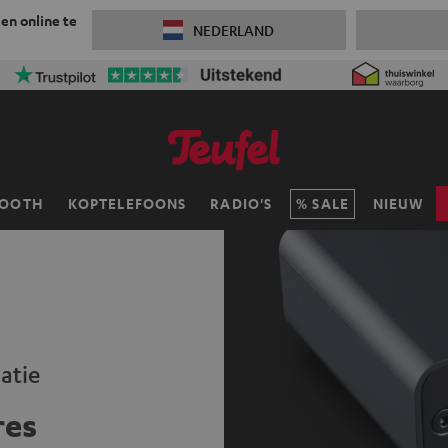
 en online te
NEDERLAND
TOOTH
KOPTELEFOONS
RADIO'S
SALE
NIEUW
atie
res