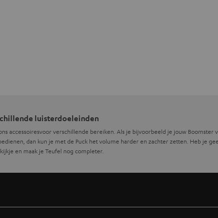
schillende luisterdoeleinden
ij ons accessoiresvoor verschillende bereiken. Als je bijvoorbeeld je jouw Boomster v
k bedienen, dan kun je met de Puck het volume harder en zachter zetten. Heb je g
kijkje en maak je Teufel nog completer.