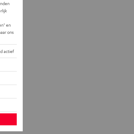
landen
lijk
en" en
naar ons
jd actief