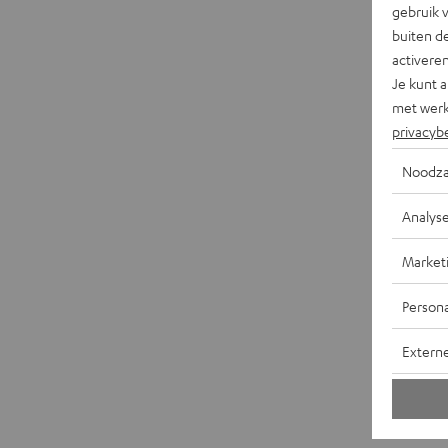
gebruik 
buiten de
activere
Je kunt 
met werk
privacyb
Noodza
Analys
Market
Persona
Extern