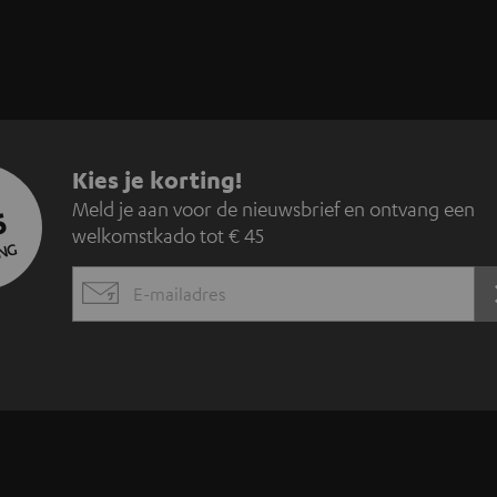
A
Kies je korting!
Meld je aan voor de nieuwsbrief en ontvang een
5
a
welkomstkado tot € 45
NG
n
EMAIL
m
WIDGET
e
l
d
e