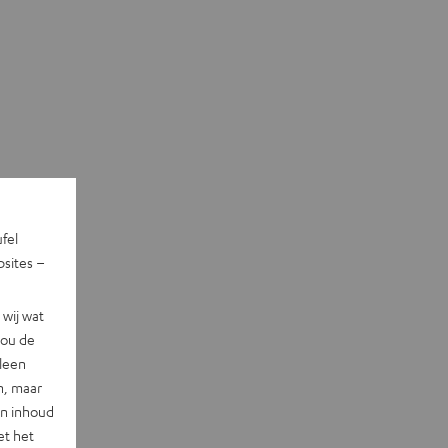
ufel
sites –
wij wat
jou de
lleen
n, maar
en inhoud
et het