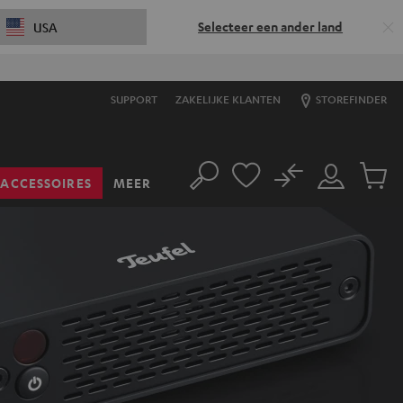
Selecteer een ander land
USA
SUPPORT
ZAKELIJKE KLANTEN
STOREFINDER
No
ACCESSOIRES
MEER
Zoeken
Mijn
Produc
account
winkel