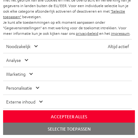
met het gebruik van alle cookies en met de overdracht en verwerking van je
gegevens in landen buiten de EU/EER. Voor een individuele selectie kun je
Accessoires
ook elke categorie afzonderlijk activeren of deactiveren en met
"Selectie
toepassen"
bevestigen.
Je kunt alle toestemmingen op elk moment aanpassen onder
Benodigde accessoires
"Gegevensinstellingen" en met werking voor de toekomst intrekken. Voor
meer informatie kun je ook kijken naar ons
privacybeleid
en het
impressum
.
Controleer of de benodigde verbindingskabels bij de
Noodzakelijk
Altijd actief
levering zijn inbegrepen
Analyse
Marketing
Personalisatie
Externe inhoud
ACCEPTEER ALLES
Chat
DENON AVR-X2800H DAB
Advantage C3535S 5.1 home
SELECTIE TOEPASSEN
starten
cinema cable-set 30 m²