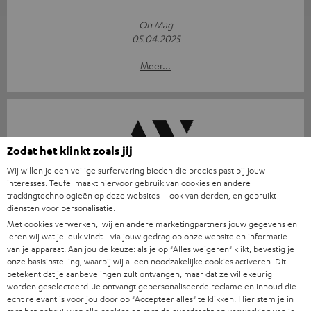
On Mag
05.04.2025
Meer...
Zodat het klinkt zoals jij
Wij willen je een veilige surfervaring bieden die precies past bij jouw
De luidsprekerserie Teufel Ultima heeft een ongekende
interesses. Teufel maakt hiervoor gebruik van cookies en andere
uitstraling.
trackingtechnologieën op deze websites – ook van derden, en gebruikt
diensten voor personalisatie.
avcesar.com
Met cookies verwerken, wij en andere marketingpartners jouw gegevens en
21.03.2025
leren wij wat je leuk vindt - via jouw gedrag op onze website en informatie
van je apparaat. Aan jou de keuze: als je op
"Alles weigeren"
klikt, bevestig je
Meer...
onze basisinstelling, waarbij wij alleen noodzakelijke cookies activeren. Dit
betekent dat je aanbevelingen zult ontvangen, maar dat ze willekeurig
worden geselecteerd. Je ontvangt gepersonaliseerde reclame en inhoud die
echt relevant is voor jou door op
"Accepteer alles"
te klikken. Hier stem je in