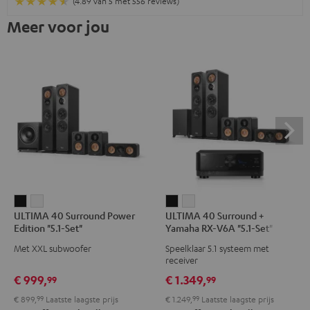
(4.89 van 5 met 556 reviews)
Meer voor jou
ULTIMA
ULTIMA
ULTIMA
ULTIMA
ULTIMA 40 Surround Power
ULTIMA 40 Surround +
40
40
40
40
Edition "5.1-Set"
Yamaha RX-V6A "5.1-Set"
Surround
Surround
Surround
Surround
Met XXL subwoofer
Speelklaar 5.1 systeem met
Power
Power
+
+
receiver
Edition
Edition
Yamaha
Yamaha
€ 999,
€ 1.349,
99
99
"5.1-
"5.1-
RX-
RX-
€ 899,
99
Laatste laagste prijs
€ 1.249,
99
Laatste laagste prijs
Set"
Set"
V6A
V6A