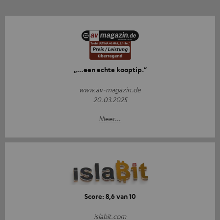
„…een echte kooptip.“
www.av-magazin.de
20.03.2025
Meer...
Score: 8,6 van 10
islabit.com