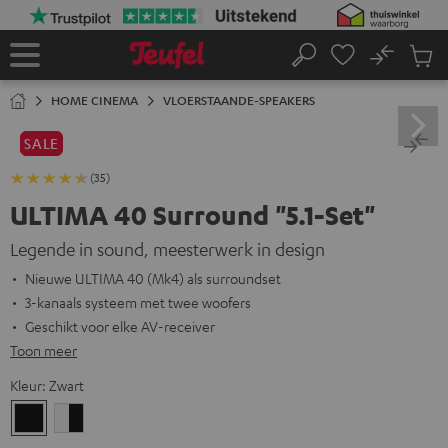
GA
NAAR
NHOUD
No
Ops
Home
Zoeken
Produ
winke
HOME CINEMA
VLOERSTAANDE-SPEAKERS
SALE
(35)
ULTIMA 40 Surround "5.1-Set"
Legende in sound, meesterwerk in design
Nieuwe ULTIMA 40 (Mk4) als surroundset
3-kanaals systeem met twee woofers
Geschikt voor elke AV-receiver
Toon meer
Kleur:
Zwart
Zwart
Wit/zwart