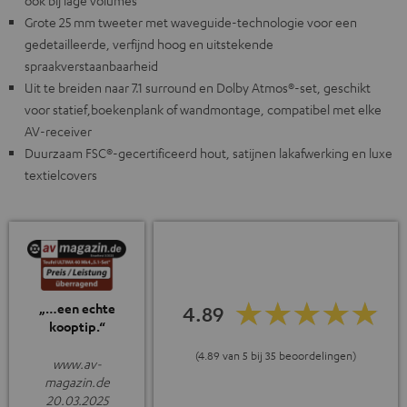
ook bij lage volumes
Grote 25 mm tweeter met waveguide-technologie voor een
gedetailleerde, verfijnd hoog en uitstekende
spraakverstaanbaarheid
Uit te breiden naar 7.1 surround en Dolby Atmos®-set, geschikt
voor statief,boekenplank of wandmontage, compatibel met elke
AV-receiver
Duurzaam FSC®-gecertificeerd hout, satijnen lakafwerking en luxe
textielcovers
„…een echte
4.89
kooptip.“
(4.89 van 5 bij 35 beoordelingen)
www.av-
magazin.de
20.03.2025