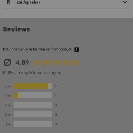
Luidspreker
Reviews
Dit vinden andere klanten van het product
4.89
(4.89 van 5 bij 35 beoordelingen)
5
31
4
4
3
0
2
0
1
0