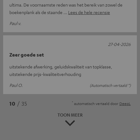
ultima. De voornaamste reden was het bereik van zowel de
boekenplank als de staande
Lees de hele recensie
Paul v.
27-04-2026
Zeer goede set
uitstekende afwerking, geluidskwaliteit van topklasse,
uitstekende prijs-kwaliteitverhouding
Paul O.
(Automatisch vertaald *)
*
10
/ 35
automatisch vertaald door
DeepL
TOON MEER