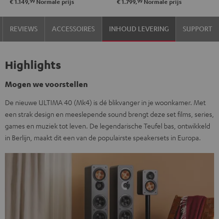
99
99
€ 1.149,
Normale prijs
€ 1.799,
Normale prijs
Zwart
Wit
"5.1-
"5.1-
Set"
Set"
REVIEWS
ACCESSOIRES
INHOUD LEVERING
SUPPORT
Zwart
Wit
Highlights
Mogen we voorstellen
De nieuwe ULTIMA 40 (Mk4) is dé blikvanger in je woonkamer. Met
een strak design en meeslepende sound brengt deze set films, series,
games en muziek tot leven. De legendarische Teufel bas, ontwikkeld
in Berlijn, maakt dit een van de populairste speakersets in Europa.