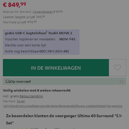
€ 849,
99
Setprijs incl. btw
excl.
Verzendkosten
€ 39,99
Laatste laagste prijs
€ 749,
99
Normale prijs
€ 999,
99
1
gratis USB-C koptelefoon
Teufel MOVE 2
Voucher kopiëren en inwisselen.
MOV-T4S
Slechts voor een korte tijd
Actie nog beschikbaar
0
0
D
:
1
8
H
:
3
2
M
:
4
7
S
IN DE WINKELWAGEN
Op voorraad
Veilig winkelen met 8 weken retourrecht
incl. gratis
Retourzending
Fabrikant:
Teufel
Veiligheidsinstructies
Reserveonderdelen
Reparaties
Software-updates
Wettelijke garantie
Zo beoordelen klanten de voorganger Ultima 40 Surround "5.1-
Set"