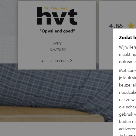
4.86
"Opvallend goed"
Zodat he
(4.86 van 5 bi
HVT
Wij wille
06/2019
maakt hi
ALLE 
ALLE RECENSIES
ook van d
Met cook
je leuk v
keuze: al
noodzake
dat ze w
die echt 
gebruik 
buiten de
activere
Je kunt 