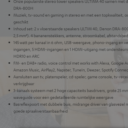
Onze populairste stereo tower speakers ULTIMA 40 samen met d
DRA-800H
Muziek, tv-sound en gaming in stereo en met een topkwaliteit, o
geschikt
Inhoud set: 2 x vloerstaande speakers ULTIM 40, Denon DRA-800
2,5 mm²). 4 bananenstekkers, antenne, stroomkabel, afstandsbe
145 watt per kanaal in 6 ohm, USB-weergave, phono-ingang en ve
ingangen, 5 HDMI-ingangen en 1 HDMI-uitgang met ondersteunin
HDR10 en ARC
FM- en DAB+ radio, voice control met works with Alexa, Google Ass
Amazon Music, AirPlay2, Napster, TuneIn, Deezer, Spotify Connec
Aansluiten aan tv, platenspeler, cd-speler, game console, tv-rece
verkrijgbaar
3-kanaals systeem met 2 hoge capaciteits basdrivers, grote 25 m
waveguide voor een gedetailleerde ruimtelijke weergave
Basreflexpoort met dubbele buis, midrange driver van glasvezel 
goede spraakverstaanbaarheid