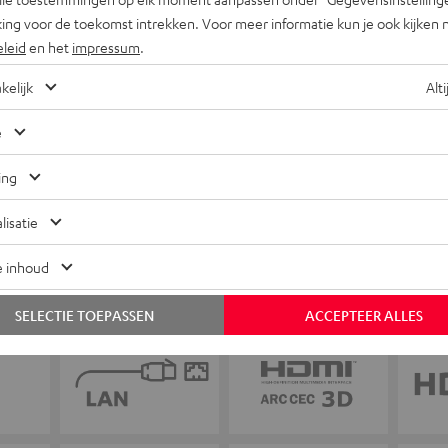
ing voor de toekomst intrekken. Voor meer informatie kun je ook kijken 
eleid
en het
impressum
.
+31 (0)20 8083195
kelijk
Alti
e
ing
lisatie
e inhoud
SELECTIE TOEPASSEN
ACCEPTEER ALLES