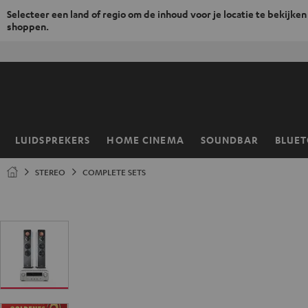
Selecteer een land of regio om de inhoud voor je locatie te bekijken
shoppen.
GA
NAAR
NHOUD
LUIDSPREKERS
HOME CINEMA
SOUNDBAR
BLUE
Home
STEREO
COMPLETE SETS