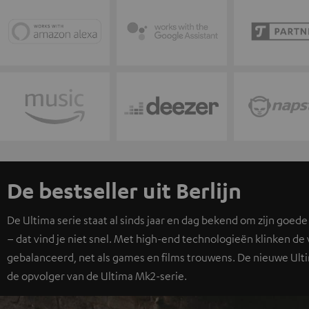
De bestseller uit Berlijn
De Ultima serie staat al sinds jaar en dag bekend om zijn goede
– dat vind je niet snel. Met high-end technologieën klinken de v
gebalanceerd, net als games en films trouwens. De nieuwe Ulti
de opvolger van de Ultima Mk2-serie.