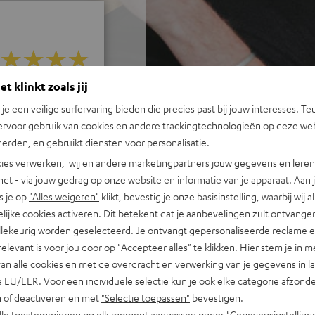
t klinkt zoals jij
j 49 beoordelingen)
n je een veilige surfervaring bieden die precies past bij jouw interesses. Te
ervoor gebruik van cookies en andere trackingtechnologieën op deze web
REVIEWS
erden, en gebruikt diensten voor personalisatie.
ies verwerken, wij en andere marketingpartners jouw gegevens en leren 
indt - via jouw gedrag op onze website en informatie van je apparaat. Aan 
s je op
"Alles weigeren"
klikt, bevestig je onze basisinstelling, waarbij wij a
lijke cookies activeren. Dit betekent dat je aanbevelingen zult ontvange
illekeurig worden geselecteerd. Je ontvangt gepersonaliseerde reclame 
relevant is voor jou door op
"Accepteer alles"
te klikken. Hier stem je in m
van alle cookies en met de overdracht en verwerking van je gegevens in 
 EU/EER. Voor een individuele selectie kun je ook elke categorie afzonder
n of deactiveren en met
"Selectie toepassen"
bevestigen.
alle toestemmingen op elk moment aanpassen onder "Gegevensinstelling