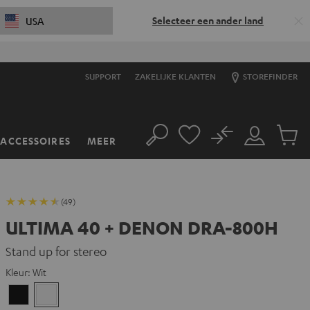
Selecteer een ander land
USA
SUPPORT
ZAKELIJKE KLANTEN
STOREFINDER
No
ACCESSOIRES
MEER
Zoeken
Mijn
Produc
account
winkel
(49)
ULTIMA 40 + DENON DRA-800H
Stand up for stereo
Kleur:
Wit
Zwart
Wit