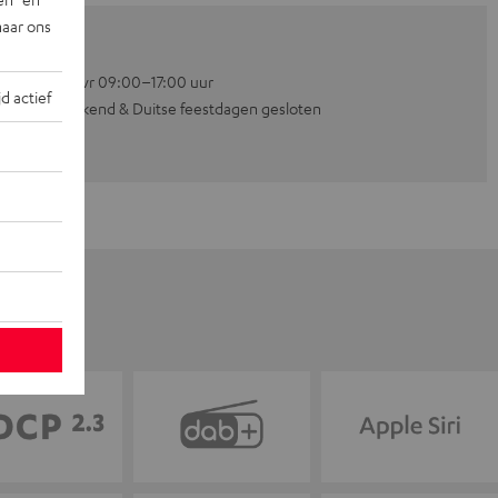
naar ons
Ma–vr 09:00–17:00 uur
jd actief
Weekend & Duitse feestdagen gesloten