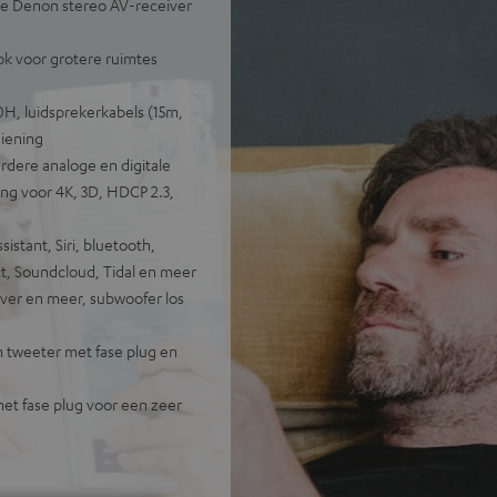
e Denon stereo AV-receiver
ok voor grotere ruimtes
H, luidsprekerkabels (15m,
diening
rdere analoge en digitale
g voor 4K, 3D, HDCP 2.3,
istant, Siri, bluetooth,
t, Soundcloud, Tidal en meer
iver en meer, subwoofer los
m tweeter met fase plug en
met fase plug voor een zeer