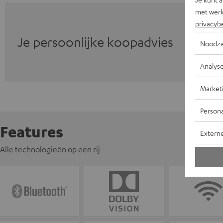
met werk
privacyb
Je persoonlijke koopadvies
Noodza
Analys
Market
Persona
Features
Extern
Alle technologieën op een rij