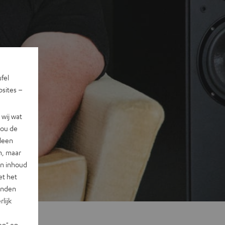
ufel
sites –
wij wat
jou de
lleen
n, maar
en inhoud
et het
landen
lijk
en" en