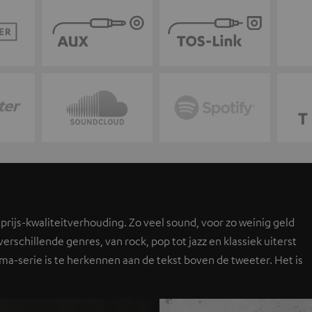
 prijs-kwaliteitverhouding. Zo veel sound, voor zo weinig geld
erschillende genres, van rock, pop tot jazz en klassiek uiterst
ma-serie is te herkennen aan de tekst boven de tweeter. Het is