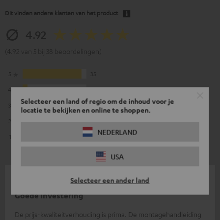
Dit vinden andere klanten van het product
4.92
(4.92 van 5 bij 38 beoordelingen)
5
35
4
3
Selecteer een land of regio om de inhoud voor je
3
0
locatie te bekijken en online te shoppen.
2
0
NEDERLAND
1
0
USA
27-06-2026
Selecteer een ander land
Goede investering
De prijs-kwaliteitverhouding is prima. De montagehandleiding