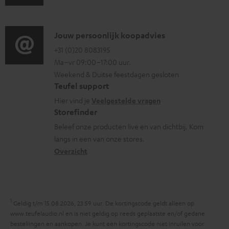
u
t
f
d
i
o
i
C
Jouw persoonlijk koopadvies
e
r
o
o
+31 (0)20 8083195
i
m
Ma–vr 09:00–17:00 uur.
g
n
n
a
Weekend & Duitse feestdagen gesloten
l
t
f
t
Teufel support
o
a
o
i
Hier vind je
Veelgestelde vragen
s
c
Storefinder
r
e
s
t
Beleef onze producten live en van dichtbij. Kom
m
langs in een van onze stores.
a
i
a
Overzicht
r
n
t
y
f
i
o
e
1
r
Geldig t/m 15.08.2026, 23:59 uur. De kortingscode geldt alleen op
www.teufelaudio.nl en is niet geldig op reeds geplaatste en/of gedane
m
bestellingen en aankopen. Je kunt een kortingscode niet inruilen voor