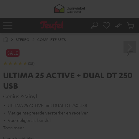
GA
50% verzendkosten besparen met
VKF-72F
NAAR
NHOUD
06
D
:
16
H
:
56
M
:
18
S
No
Ops
Home
Zoeken
Produ
winke
STEREO
COMPLETE SETS
SALE
(38)
ULTIMA 25 ACTIVE + DUAL DT 250
USB
Genius & Vinyl
ULTIMA 25 ACTIVE met DUAL DT 250 USB
Met geïntegreerde versterker en receiver
Voordeliger als bundel
Toon meer
Kleur:
Night black