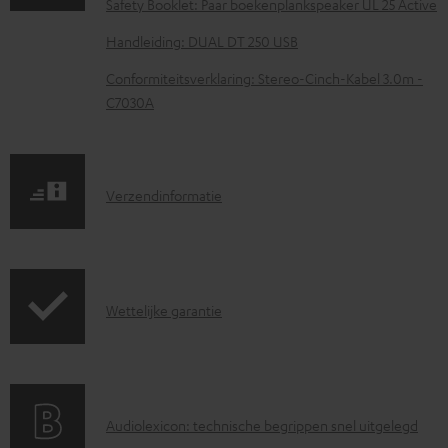
Safety Booklet: Paar boekenplankspeaker UL 25 Active
a
Handleiding: DUAL DT 250 USB
d
Conformiteitsverklaring: Stereo-Cinch-Kabel 3.0m -
d
C7030A
o
c
u
V
Verzendinformatie
m
e
e
r
n
z
t
G
Wettelijke garantie
e
e
a
n
n
r
d
a
i
A
Audiolexicon: technische begrippen snel uitgelegd
n
n