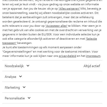
SMART HOME
b
leren wij wat je leuk vindt - via jouw gedrag op onze website en informatie
B2B
van je apparaat. Aan jou de keuze: als je op
"Alles weigeren"
klikt, bevestig je
r
ZWITSERLAND
BLUETOOTH
onze basisinstelling, waarbij wij alleen noodzakelijke cookies activeren. Dit
PARTNERPROGRAMMA
betekent dat je aanbevelingen zult ontvangen, maar dat ze willekeurig
i
worden geselecteerd. Je ontvangt gepersonaliseerde reclame en inhoud die
KOPTELEFOONS
e
NEDERLAND
BLOG
echt relevant is voor jou door op
"Accepteer alles"
te klikken. Hier stem je in
met het gebruik van alle cookies en met de overdracht en verwerking van je
f
BLUETOOTH KOPTELEFOONS
gegevens in landen buiten de EU/EER. Voor een individuele selectie kun je
NEWSLETTER
ook elke categorie afzonderlijk activeren of deactiveren en met
"Selectie
BELGIË
toepassen"
bevestigen.
COMPLETE SETS
STORES
Je kunt alle toestemmingen op elk moment aanpassen onder
"Gegevensinstellingen" en met werking voor de toekomst intrekken. Voor
FRANKRIJK
SPEAKERS
meer informatie kun je ook kijken naar ons
privacybeleid
en het
impressum
.
TEUFEL VOORDELEN
POLEN
ULTIMA
Noodzakelijk
Altijd actief
TEUFEL STORY
IN-EAR
Analyse
SPANJE
MANAGEMENT
'Kennelijke' (typ)fouten voorbehouden. De op de foto's afgebeelde
FANSHOP
Marketing
DUURZAAMHEID
accessoires zijn niet bij de levering inbegrepen. Eventuele
ITALIË
verwijderingskosten voor batterijen zijn bij de prijs inbegrepen.
NIEUWKOMERS
Personalisatie
NORMEN EN WAARDES
USA
©2026 Lautsprecher Teufel GmbH - All rights reserved.