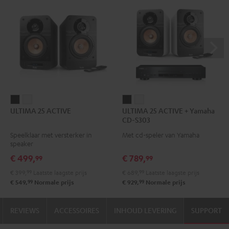
ULTIMA
ULTIMA
ULTIMA
ULTIMA
ULTIMA 25 ACTIVE
ULTIMA 25 ACTIVE + Yamaha
25
25
25
25
CD-S303
ACTIVE
ACTIVE
ACTIVE
ACTIVE
Speelklaar met versterker in
Met cd-speler van Yamaha
Night
Pure
+
+
speaker
black
White
Yamaha
Yamaha
€ 499,
€ 789,
99
99
CD-
CD-
€ 399,
99
Laatste laagste prijs
€ 689,
99
Laatste laagste prijs
S303
S303
99
99
€ 549,
Normale prijs
€ 929,
Normale prijs
Night
Pure
black
White
REVIEWS
ACCESSOIRES
INHOUD LEVERING
SUPPORT