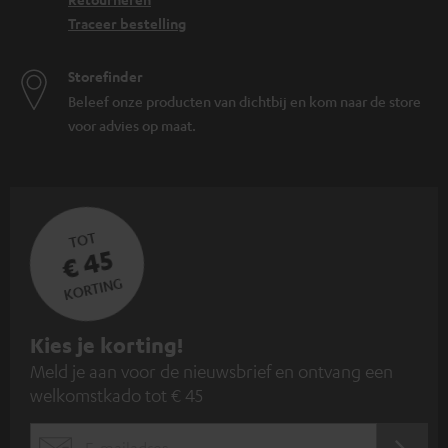
Traceer bestelling
Storefinder
Beleef onze producten van dichtbij en kom naar de store
voor advies op maat.
TOT
€ 45
KORTING
A
Kies je korting!
Meld je aan voor de nieuwsbrief en ontvang een
a
welkomstkado tot € 45
n
m