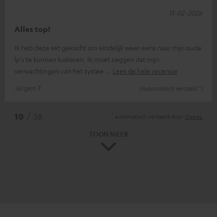
11-02-2026
Alles top!
Ik heb deze set gekocht om eindelijk weer eens naar mijn oude
lp's te kunnen luisteren. Ik moet zeggen dat mijn
verwachtingen van het systee
Lees de hele recensie
Jürgen T.
(Automatisch vertaald *)
*
10
/ 38
automatisch vertaald door
DeepL
TOON MEER