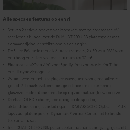
Alle specs en features op een rij
Set van 2 actieve boekenplankspeakers met geïntegreerde AV-
receiver als bundel met de DUAL DT 250 USB platenspeler met
riemaandrijving, geschikt voor lp's en singles
DAB+ en FM-radio met elk 6 presetzenders, 2 x 50 watt RMS voor
een hoog en zuiver volume in ruimtes tot 30 m²
Bluetooth aptX® en AAC voor Spotify, Amazon Music, YouTube
etc., lipsync videogeluid
25 mm tweeter met faseplug en waveguide voor gedetailleerd
geluid, 2-kanaals systeem met gebalanceerde afstemming,
glasvezel middentoner met faseplug voor natuurlijke weergave
Dimbaar OLED-scherm, bediening op de speaker,
afstandsbediening, aansluitingen: HDMI ARC/CEC, Optical In, AUX
bijv. voor platenspelers, Dynamore® Virtual Centre, uit te breiden
tot surroundset
Incl. DUAL DT 250 USB: platenspeler met riemaandrijving, geschikt