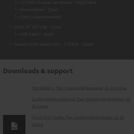
2 × ULTIMA 25 cover van textiel – Night black
1 × Stroomkabel – Zwart
1 × 3,5m Luidsprekerkabel
1 × DUAL DT 250 USB – Zwart
1 × USB-kabel – Zwart
1 × Stereo-Cinch-Kabel 3.0m - C7030A – Zwart
Downloads & support
D
Handleiding: Paar boekenplankspeaker UL 25 Active
o
Conformiteitsverklaring: Paar boekenplankspeaker UL
w
25 Active
n
Quick Start Guide: Paar boekenplankspeaker UL 25
l
Active
o