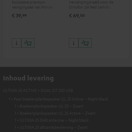
Exclusieve premium
Vervangingsnaald voor de
Mo
reinigingsset van Pro-Ject
Ortofon 2M Red cartridge
car
voor vinylplaten en
voo
€ 39,
€ 69,
€ 
99
00
platenspelers, alleen
kla
verkrijgbaar in de Teufel
webshop
Inhoud levering
ULTIMA 25 ACTIVE + DUAL DT 250 USB
1 × Paar boekenplankspeaker UL 25 Active – Night black
1 × Boekenplankspeaker UL 25 – Zwart
1 × Boekenplankspeaker UL 25 Active – Zwart
1 × ULTIMA 25 DAB antenne – Night black
1 × ULTIMA 25 afstandsbediening – Zwart