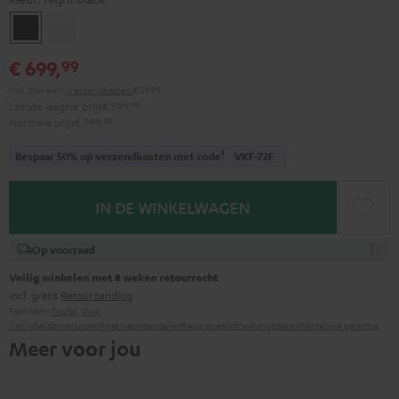
Night
Pure
black
White
€ 699,
99
Incl. btw
excl.
Verzendkosten
€ 29,99
Laatste laagste prijs
€ 599,
99
Normale prijs
€ 799,
99
1
Bespaar 50% op verzendkosten met code
VKF-72F
IN DE WINKELWAGEN
Op voorraad
Veilig winkelen met 8 weken retourrecht
incl. gratis
Retourzending
Fabrikant:
Teufel
,
Dual
Veiligheidsinstructies
Reserveonderdelen
Reparaties
Software-updates
Wettelijke garantie
Meer voor jou