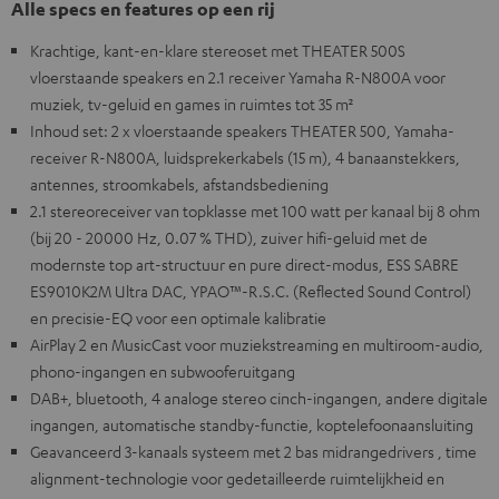
Alle specs en features op een rij
Krachtige, kant-en-klare stereoset met THEATER 500S
vloerstaande speakers en 2.1 receiver Yamaha R-N800A voor
muziek, tv-geluid en games in ruimtes tot 35 m²
Inhoud set: 2 x vloerstaande speakers THEATER 500, Yamaha-
receiver R-N800A, luidsprekerkabels (15 m), 4 banaanstekkers,
antennes, stroomkabels, afstandsbediening
2.1 stereoreceiver van topklasse met 100 watt per kanaal bij 8 ohm
(bij 20 - 20000 Hz, 0.07 % THD), zuiver hifi-geluid met de
modernste top art-structuur en pure direct-modus, ESS SABRE
ES9010K2M Ultra DAC, YPAO™-R.S.C. (Reflected Sound Control)
en precisie-EQ voor een optimale kalibratie
AirPlay 2 en MusicCast voor muziekstreaming en multiroom-audio,
phono-ingangen en subwooferuitgang
DAB+, bluetooth, 4 analoge stereo cinch-ingangen, andere digitale
ingangen, automatische standby-functie, koptelefoonaansluiting
Geavanceerd 3-kanaals systeem met 2 bas midrangedrivers , time
alignment-technologie voor gedetailleerde ruimtelijkheid en