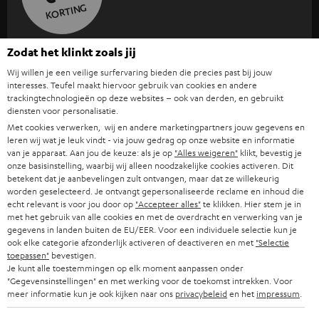
KORTING
A
Kies je korting!
Zodat het klinkt zoals jij
Meld je aan voor de nieuwsbrief en ontvang een
a
Wij willen je een veilige surfervaring bieden die precies past bij jouw
interesses. Teufel maakt hiervoor gebruik van cookies en andere
welkomstkado tot € 45
n
trackingtechnologieën op deze websites – ook van derden, en gebruikt
diensten voor personalisatie.
m
Met cookies verwerken, wij en andere marketingpartners jouw gegevens en
AANM
EMAIL
e
leren wij wat je leuk vindt - via jouw gedrag op onze website en informatie
WIDGET
van je apparaat. Aan jou de keuze: als je op
"Alles weigeren"
klikt, bevestig je
l
onze basisinstelling, waarbij wij alleen noodzakelijke cookies activeren. Dit
d
betekent dat je aanbevelingen zult ontvangen, maar dat ze willekeurig
worden geselecteerd. Je ontvangt gepersonaliseerde reclame en inhoud die
e
echt relevant is voor jou door op
"Accepteer alles"
te klikken. Hier stem je in
met het gebruik van alle cookies en met de overdracht en verwerking van je
n
gegevens in landen buiten de EU/EER. Voor een individuele selectie kun je
v
ook elke categorie afzonderlijk activeren of deactiveren en met
"Selectie
toepassen"
bevestigen.
o
Je kunt alle toestemmingen op elk moment aanpassen onder
"Gegevensinstellingen" en met werking voor de toekomst intrekken. Voor
o
Categorieën
meer informatie kun je ook kijken naar ons
privacybeleid
en het
impressum
.
r