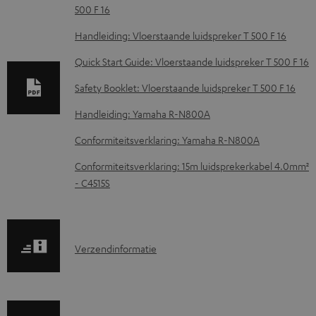
500 F 16
o
w
Handleiding: Vloerstaande luidspreker T 500 F 16
n
Quick Start Guide: Vloerstaande luidspreker T 500 F 16
l
Safety Booklet: Vloerstaande luidspreker T 500 F 16
o
Handleiding: Yamaha R-N800A
a
d
Conformiteitsverklaring: Yamaha R-N800A
d
Conformiteitsverklaring: 15m luidsprekerkabel 4.0mm²
o
- C4515S
c
u
m
V
Verzendinformatie
e
e
n
r
t
z