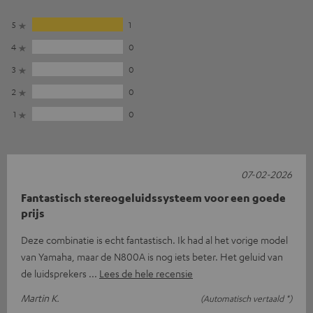
5
1
4
0
3
0
2
0
1
0
07-02-2026
Fantastisch stereogeluidssysteem voor een goede
prijs
Deze combinatie is echt fantastisch. Ik had al het vorige model
van Yamaha, maar de N800A is nog iets beter. Het geluid van
de luidsprekers
Lees de hele recensie
Martin K.
(Automatisch vertaald *)