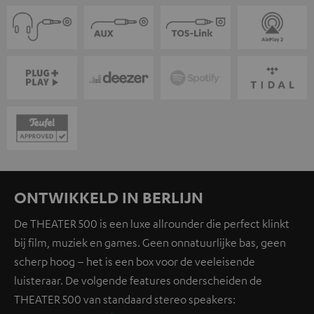
ONTWIKKELD IN BERLIJN
De THEATER 500 is een luxe allrounder die perfect klinkt
bij film, muziek en games. Geen onnatuurlijke bas, geen
scherp hoog – het is een box voor de veeleisende
luisteraar. De volgende features onderscheiden de
THEATER 500 van standaard stereo speakers: