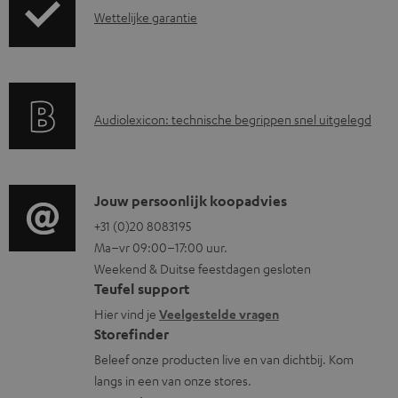
G
e
Wettelijke garantie
e
a
n
n
r
d
a
i
A
Audiolexicon: technische begrippen snel uitgelegd
n
n
u
t
f
d
i
o
i
C
Jouw persoonlijk koopadvies
e
r
o
o
+31 (0)20 8083195
i
m
Ma–vr 09:00–17:00 uur.
g
n
n
a
Weekend & Duitse feestdagen gesloten
l
t
f
t
Teufel support
o
a
o
i
Hier vind je
Veelgestelde vragen
s
c
Storefinder
r
e
s
t
Beleef onze producten live en van dichtbij. Kom
m
langs in een van onze stores.
a
i
a