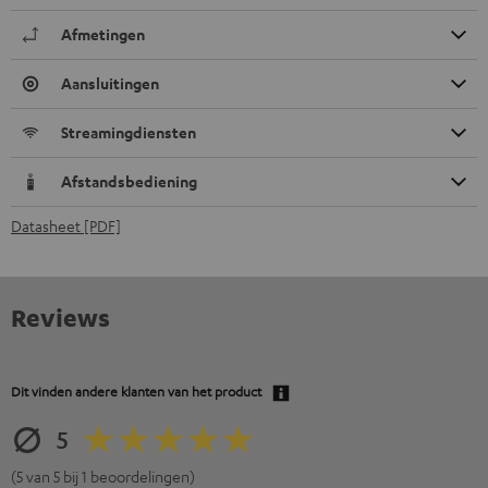
Afmetingen
Aansluitingen
Streamingdiensten
Afstandsbediening
Datasheet [PDF]
Reviews
Dit vinden andere klanten van het product
5
(5 van 5 bij 1 beoordelingen)