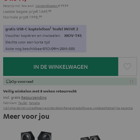
Setprijs incl. btw
excl.
Verzendkosten
€ 99,99
Laatste laagste prijs
€ 1.449,
99
Normale prijs
€ 1.998,
99
1
gratis USB-C koptelefoon
Teufel MOVE 2
Voucher kopiëren en inwisselen.
MOV-T4S
Slechts voor een korte tijd
Actie nog beschikbaar
0
1
D
:
0
9
H
:
2
0
M
:
4
9
S
IN DE WINKELWAGEN
Op voorraad
Veilig winkelen met 8 weken retourrecht
incl. gratis
Retourzending
Fabrikant:
Teufel
,
Yamaha
Veiligheidsinstructies
Reserveonderdelen
Reparaties
Software-updates
Wettelijke garantie
Meer voor jou