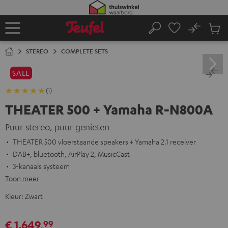
GA
NAAR
NHOUD
No
Ops
Home
Zoeken
Produ
winke
STEREO
COMPLETE SETS
SALE
(1)
THEATER 500 + Yamaha R-N800A
Puur stereo, puur genieten
THEATER 500 vloerstaande speakers + Yamaha 2.1 receiver
DAB+, bluetooth, AirPlay 2, MusicCast
3-kanaals systeem
Toon meer
Kleur:
Zwart
€ 1.649,
99