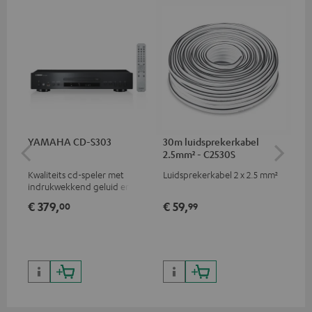
YAMAHA CD-S303
30m luidsprekerkabel
St
2.5mm² - C2530S
C7
Kwaliteits cd-speler met
Luidsprekerkabel 2 x 2.5 mm²
Ver
indrukwekkend geluid en
ste
hoogwaardige afwerking
€ 379,
€ 59,
€ 
00
99