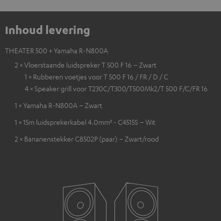
Inhoud levering
THEATER 500 + Yamaha R-N800A
2 × Vloerstaande luidspreker T 500 F 16 – Zwart
1 × Rubberen voetjes voor T 500 F 16 / FR / D / C
4 × Speaker grill voor T230C/T300/T500Mk2/T 500 F/C/FR 16
1 × Yamaha R-N800A – Zwart
1 × 15m luidsprekerkabel 4.0mm² - C4515S – Wit
2 × Bananenstekker C8502P (paar) – Zwart/rood