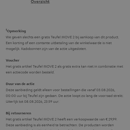
Overzicht
r
n
t
y
f
i
o
e
1
r
Opmerking
We geven slechts een gratis Teufel MOVE 2 bij aankoop van dit product.
m
Een korting of een contante uitbetaling van de winkelwaarde is niet
a
mogelijk. Kadobonnen zijn van de actie uitgesloten.
t
Voucher
i
Het gratis artikel Teufel MOVE 2 als gratis extra kan niet in combinatie met
een actiecode worden besteld.
e
Duur van de actie
Deze aanbieding geldt alleen voor bestellingen die vanaf 03.08.2026,
00:00 uur bij Teufel zijn gedaan. De actie loopt zo lang de voorraad strekt.
Uiterlijk tot 08.08.2026, 23:59 uur.
Bij retourneren
Het gratis artikel Teufel MOVE 2 heeft een verkoopwaarde van € 29,99.
Deze aanbieding is als eenheid te betrachten. De producten worden