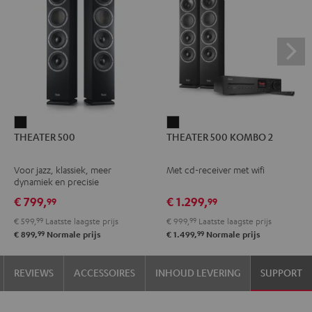
THEATER
THEATER
THEATER 500
THEATER 500 KOMBO 2
500
500
Zwart
KOMBO
Voor jazz, klassiek, meer
Met cd-receiver met wifi
2
dynamiek en precisie
Zwart
€ 799,
€ 1.299,
99
99
€ 599,
99
Laatste laagste prijs
€ 999,
99
Laatste laagste prijs
99
99
€ 899,
Normale prijs
€ 1.499,
Normale prijs
REVIEWS
ACCESSOIRES
INHOUD LEVERING
SUPPORT