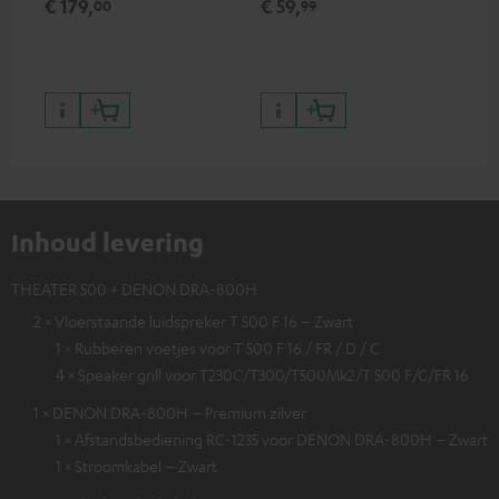
€ 179,
€ 59,
€ 
00
99
waaronder HDR10+ voor
4K
superieure beeldkwaliteit met
levensecht contrast en
kleuren
Inhoud levering
THEATER 500 + DENON DRA-800H
2 × Vloerstaande luidspreker T 500 F 16 – Zwart
1 × Rubberen voetjes voor T 500 F 16 / FR / D / C
4 × Speaker grill voor T230C/T300/T500Mk2/T 500 F/C/FR 16
1 × DENON DRA-800H – Premium zilver
1 × Afstandsbediening RC-1235 voor DENON DRA-800H – Zwart
1 × Stroomkabel – Zwart