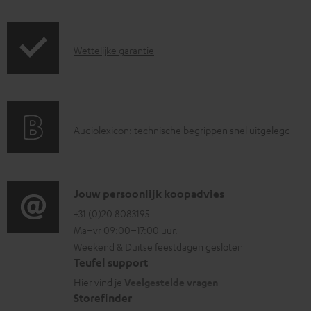
o
c
G
Wettelijke garantie
u
a
m
r
e
a
n
A
Audiolexicon: technische begrippen snel uitgelegd
n
t
u
t
e
d
i
n
i
C
Jouw persoonlijk koopadvies
e
o
o
+31 (0)20 8083195
i
Ma–vr 09:00–17:00 uur.
g
n
n
Weekend & Duitse feestdagen gesloten
l
t
f
Teufel support
o
a
o
Hier vind je
Veelgestelde vragen
s
c
Storefinder
r