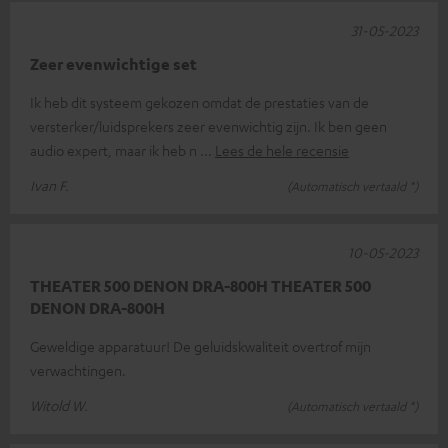
31-05-2023
Zeer evenwichtige set
Ik heb dit systeem gekozen omdat de prestaties van de
versterker/luidsprekers zeer evenwichtig zijn. Ik ben geen
audio expert, maar ik heb n
Lees de hele recensie
Ivan F.
(Automatisch vertaald *)
10-05-2023
THEATER 500 DENON DRA-800H THEATER 500
DENON DRA-800H
Geweldige apparatuur! De geluidskwaliteit overtrof mijn
verwachtingen.
Witold W.
(Automatisch vertaald *)