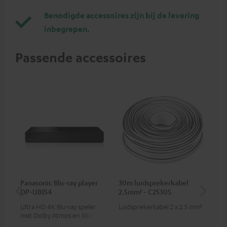
Benodigde accessoires zijn bij de levering
inbegrepen.
Passende accessoires
Panasonic Blu-ray player
30m luidsprekerkabel
Hi
DP-UB154
2.5mm² - C2530S
me
Ultra HD 4K Blu-ray speler
Luidsprekerkabel 2 x 2.5 mm²
Hi
met Dolby Atmos en Multi
ond
HDR-ondersteuning,
sta