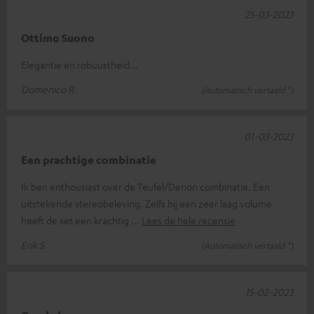
25-03-2023
Ottimo Suono
Elegantie en robuustheid...
Domenico R.
(Automatisch vertaald *)
01-03-2023
Een prachtige combinatie
Ik ben enthousiast over de Teufel/Denon combinatie. Een
uitstekende stereobeleving. Zelfs bij een zeer laag volume
heeft de set een krachtig
Lees de hele recensie
Erik S.
(Automatisch vertaald *)
15-02-2023