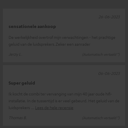
26-06-2023
sensationele aankoop
De werkelijkheid overtrof mijn verwachtingen - het prachtige
geluid van de luidsprekers.Zeker een aanrader
Jerzy L.
(Automatisch vertaald *)
06-06-2023
Super geluid
Ik kocht de combi ter vervanging van mijn 40 jaar oude hifi-
installatie. In de tussentijd is er veel gebeurd. Het geluid van de
luidsprekers
Lees de hele recensie
Thomas B.
(Automatisch vertaald *)