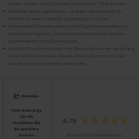
TuneIn, Deezer, Spotify Connect, Soundcloud, TIDAL en meer
Aansluiten aan tv, platenspeler, cd-speler, game console, tv-
receiver en meer, subwoofer optioneel aan te sluiten
Geavanceerd 3-kanaals systeem met 2 high power woofers voor
een extreem lage bas, Time Alignment technologie voor een
gedetailleerde ruimtelijke weergave
Constant Directivity Concept met Waveguide voor een gelijkmatig
geluid op elke luisterplek, nieuwe dempingskamer vermindert
staande golven en storende resonanties.
Voor deze prijs
zijn de
4.78
resultaten die
de speakers
leveren
(4.78 van 5 bij 36 beoordelingen)