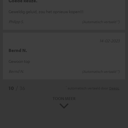
Goede keuze.
Geweldig geluid, zou het opnieuw kopen!!!
Philipp S.
(Automatisch vertaald *)
14-02-2023
Bernd N.
Gewoon top
Bernd N.
(Automatisch vertaald *)
*
10
/ 36
automatisch vertaald door
DeepL
TOON MEER