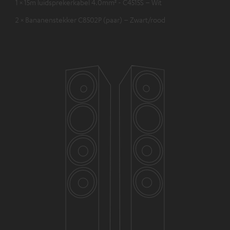
1 × 15m luidsprekerkabel 4.0mm² - C4515S – Wit
2 × Bananenstekker C8502P (paar) – Zwart/rood