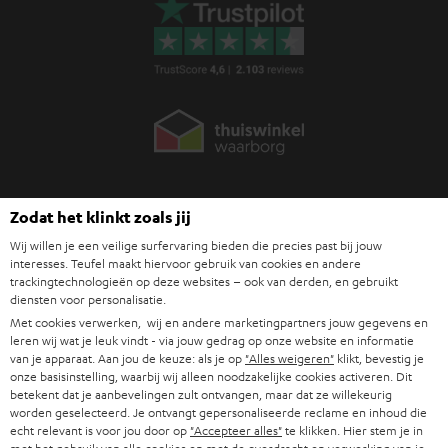
Zodat het klinkt zoals jij
Wij willen je een veilige surfervaring bieden die precies past bij jouw
Teufel blog
interesses. Teufel maakt hiervoor gebruik van cookies en andere
Audiotechnologieën, hifi-trends, tips & tricks
trackingtechnologieën op deze websites – ook van derden, en gebruikt
diensten voor personalisatie.
Met cookies verwerken, wij en andere marketingpartners jouw gegevens en
Teufel Support
leren wij wat je leuk vindt - via jouw gedrag op onze website en informatie
van je apparaat. Aan jou de keuze: als je op
"Alles weigeren"
klikt, bevestig je
Veelgestelde vragen
onze basisinstelling, waarbij wij alleen noodzakelijke cookies activeren. Dit
Contact
betekent dat je aanbevelingen zult ontvangen, maar dat ze willekeurig
Retourneren
worden geselecteerd. Je ontvangt gepersonaliseerde reclame en inhoud die
echt relevant is voor jou door op
"Accepteer alles"
te klikken. Hier stem je in
Traceer bestelling