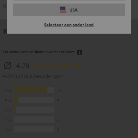
Datasheet [PDF]
USA
Selecteer een ander land
Reviews
Dit vinden andere klanten van het product
4.78
(4.78 van 5 bij 36 beoordelingen)
5
30
4
4
3
2
2
0
1
0