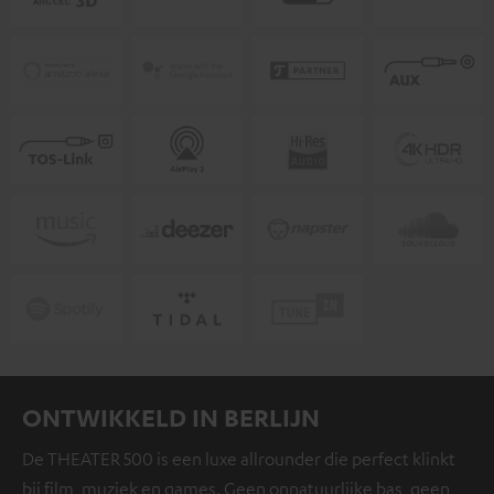
ONTWIKKELD IN BERLIJN
De THEATER 500 is een luxe allrounder die perfect klinkt
bij film, muziek en games. Geen onnatuurlijke bas, geen