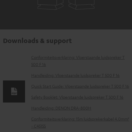
Downloads & support
D
Conformiteitsverklaring: Vloerstaande luidspreker T
500 F 16
o
w
Handleiding: Vloerstaande luidspreker T 500 F 16
n
Quick Start Guide: Vloerstaande luidspreker T 500 F 16
l
Safety Booklet: Vloerstaande luidspreker T 500 F 16
o
Handleiding: DENON DRA-800H
a
d
Conformiteitsverklaring: 15m luidsprekerkabel 4.0mm²
- C4515S
d