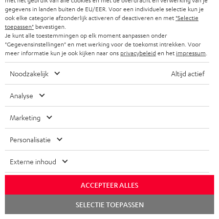
met het gebruik van alle cookies en met de overdracht en verwerking van je
gegevens in landen buiten de EU/EER. Voor een individuele selectie kun je
Storefinder
ook elke categorie afzonderlijk activeren of deactiveren en met
"Selectie
toepassen"
bevestigen.
Beleef onze producten van dichtbij en kom naar de store
Je kunt alle toestemmingen op elk moment aanpassen onder
voor advies op maat.
"Gegevensinstellingen" en met werking voor de toekomst intrekken. Voor
meer informatie kun je ook kijken naar ons
privacybeleid
en het
impressum
.
Noodzakelijk
Altijd actief
Analyse
TOT
€ 45
Marketing
KORTING
Personalisatie
A
Kies je korting!
Meld je aan voor de nieuwsbrief en ontvang een
Externe inhoud
a
welkomstkado tot € 45
n
ACCEPTEER ALLES
m
Chat
AANM
EMAIL
SELECTIE TOEPASSEN
e
starten
WIDGET