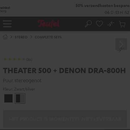
GA
50% verzendkosten besparen met
VKF-72F
NAAR
NHOUD
06
D
:
13
H
:
52
M
:
13
S
No
Ops
Home
Zoeken
Produ
winke
STEREO
COMPLETE SETS
(36)
THEATER 500 + DENON DRA-800H
Puur stereogenot
Kleur:
Zwart/silver
Zwart
Zwart/silver
HET PRODUCT IS MOMENTEEL NIET LEVERBAAR