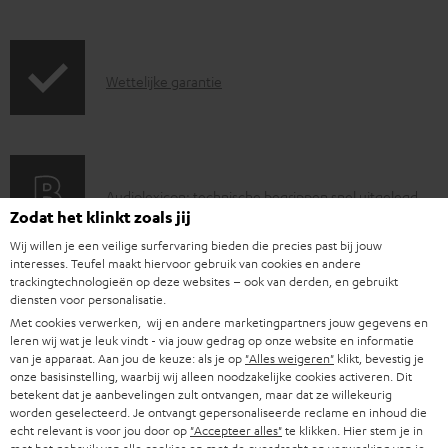
o
c
G
Wettelijke garantie
u
a
m
r
e
a
n
A
Audiolexicon: technische begrippen snel uitgelegd
n
t
Zodat het klinkt zoals jij
u
t
e
Wij willen je een veilige surfervaring bieden die precies past bij jouw
d
i
n
interesses. Teufel maakt hiervoor gebruik van cookies en andere
trackingtechnologieën op deze websites – ook van derden, en gebruikt
i
C
Jouw persoonlijk koopadvies
e
diensten voor personalisatie.
o
o
+31 (0)20 8083195
i
Met cookies verwerken, wij en andere marketingpartners jouw gegevens en
Ma–vr 09:00–17:00 uur.
leren wij wat je leuk vindt - via jouw gedrag op onze website en informatie
g
n
n
van je apparaat. Aan jou de keuze: als je op
"Alles weigeren"
klikt, bevestig je
Weekend & Duitse feestdagen gesloten
l
t
onze basisinstelling, waarbij wij alleen noodzakelijke cookies activeren. Dit
f
Teufel support
betekent dat je aanbevelingen zult ontvangen, maar dat ze willekeurig
o
a
o
worden geselecteerd. Je ontvangt gepersonaliseerde reclame en inhoud die
Hier vind je
Veelgestelde vragen
echt relevant is voor jou door op
"Accepteer alles"
te klikken. Hier stem je in
s
c
Storefinder
r