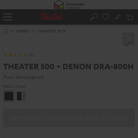
GA
NAAR
NHOUD
No
Ops
Home
Zoeken
Produ
winke
STEREO
COMPLETE SETS
(36)
THEATER 500 + DENON DRA-800H
Puur stereogenot
Kleur:
Zwart
Zwart
Zwart/silver
HET PRODUCT IS MOMENTEEL NIET LEVERBAAR