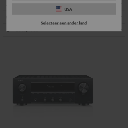
Afmetingen
USA
Aansluitingen
Selecteer een ander land
Luidspreker