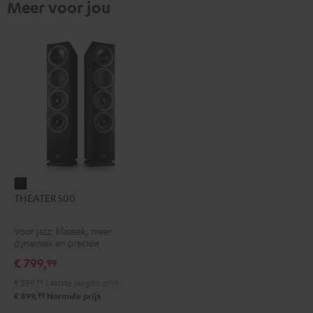
Meer voor jou
THEATER
THEATER 500
500
Zwart
Voor jazz, klassiek, meer
dynamiek en precisie
€ 799,
99
€ 599,
99
Laatste laagste prijs
99
€ 899,
Normale prijs