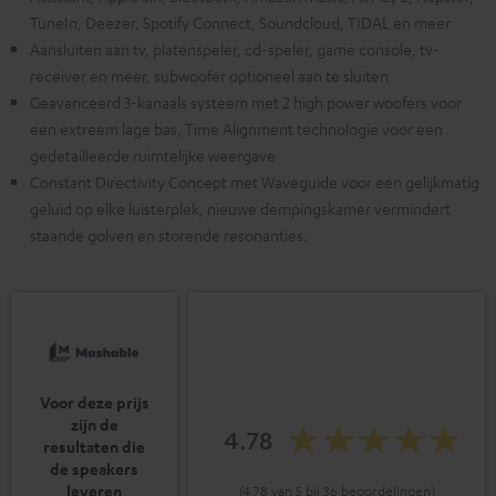
TuneIn, Deezer, Spotify Connect, Soundcloud, TIDAL en meer
Aansluiten aan tv, platenspeler, cd-speler, game console, tv-
receiver en meer, subwoofer optioneel aan te sluiten
Geavanceerd 3-kanaals systeem met 2 high power woofers voor
een extreem lage bas, Time Alignment technologie voor een
gedetailleerde ruimtelijke weergave
Constant Directivity Concept met Waveguide voor een gelijkmatig
geluid op elke luisterplek, nieuwe dempingskamer vermindert
staande golven en storende resonanties.
Voor deze prijs
zijn de
4.78
resultaten die
de speakers
leveren
(4.78 van 5 bij 36 beoordelingen)