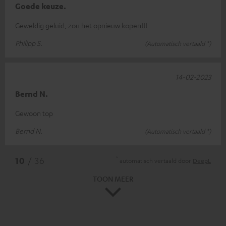
Goede keuze.
Geweldig geluid, zou het opnieuw kopen!!!
Philipp S.
(Automatisch vertaald *)
14-02-2023
Bernd N.
Gewoon top
Bernd N.
(Automatisch vertaald *)
*
10
/ 36
automatisch vertaald door
DeepL
TOON MEER