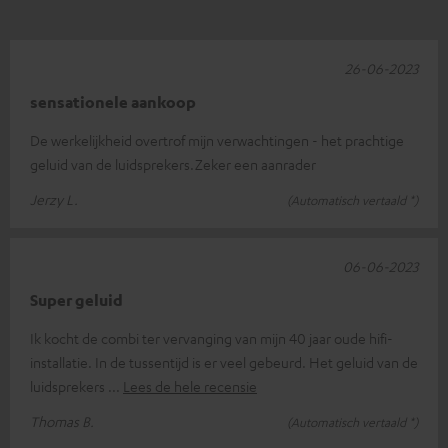
26-06-2023
sensationele aankoop
De werkelijkheid overtrof mijn verwachtingen - het prachtige
geluid van de luidsprekers.Zeker een aanrader
Jerzy L.
(Automatisch vertaald *)
06-06-2023
Super geluid
Ik kocht de combi ter vervanging van mijn 40 jaar oude hifi-
installatie. In de tussentijd is er veel gebeurd. Het geluid van de
luidsprekers
Lees de hele recensie
Thomas B.
(Automatisch vertaald *)