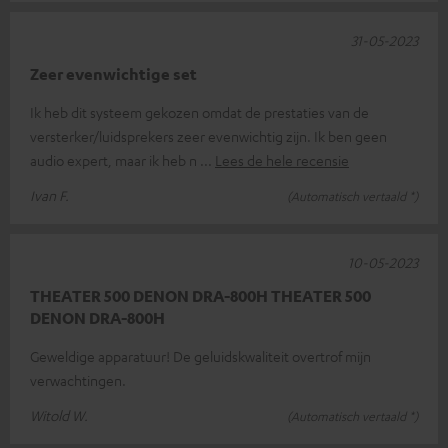
31-05-2023
Zeer evenwichtige set
Ik heb dit systeem gekozen omdat de prestaties van de
versterker/luidsprekers zeer evenwichtig zijn. Ik ben geen
audio expert, maar ik heb n
Lees de hele recensie
Ivan F.
(Automatisch vertaald *)
10-05-2023
THEATER 500 DENON DRA-800H THEATER 500
DENON DRA-800H
Geweldige apparatuur! De geluidskwaliteit overtrof mijn
verwachtingen.
Witold W.
(Automatisch vertaald *)