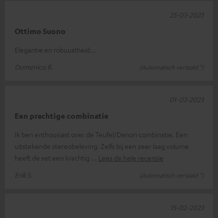
25-03-2023
Ottimo Suono
Elegantie en robuustheid...
Domenico R.
(Automatisch vertaald *)
01-03-2023
Een prachtige combinatie
Ik ben enthousiast over de Teufel/Denon combinatie. Een
uitstekende stereobeleving. Zelfs bij een zeer laag volume
heeft de set een krachtig
Lees de hele recensie
Erik S.
(Automatisch vertaald *)
15-02-2023