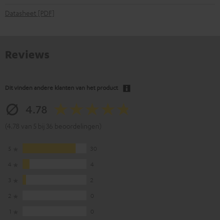
Datasheet [PDF]
Reviews
Dit vinden andere klanten van het product
4.78
(4.78 van 5 bij 36 beoordelingen)
5
30
4
4
3
2
2
0
1
0