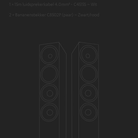
1 × 15m luidsprekerkabel 4.0mm² - C4515S – Wit
2 × Bananenstekker C8502P (paar) – Zwart/rood