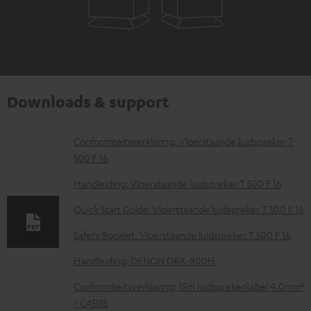
Downloads & support
D
Conformiteitsverklaring: Vloerstaande luidspreker T
500 F 16
o
w
Handleiding: Vloerstaande luidspreker T 500 F 16
n
Quick Start Guide: Vloerstaande luidspreker T 500 F 16
l
Safety Booklet: Vloerstaande luidspreker T 500 F 16
o
Handleiding: DENON DRA-800H
a
d
Conformiteitsverklaring: 15m luidsprekerkabel 4.0mm²
- C4515S
d