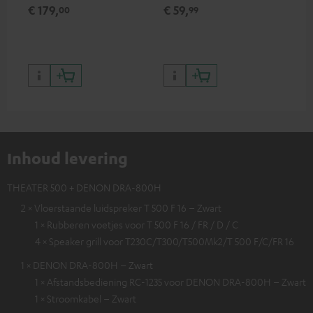
HDR-ondersteuning,
sta
€ 179,
€ 59,
€ 
00
99
waaronder HDR10+ voor
4K
superieure beeldkwaliteit met
levensecht contrast en
kleuren
Inhoud levering
THEATER 500 + DENON DRA-800H
2 × Vloerstaande luidspreker T 500 F 16 – Zwart
1 × Rubberen voetjes voor T 500 F 16 / FR / D / C
4 × Speaker grill voor T230C/T300/T500Mk2/T 500 F/C/FR 16
1 × DENON DRA-800H – Zwart
1 × Afstandsbediening RC-1235 voor DENON DRA-800H – Zwart
1 × Stroomkabel – Zwart