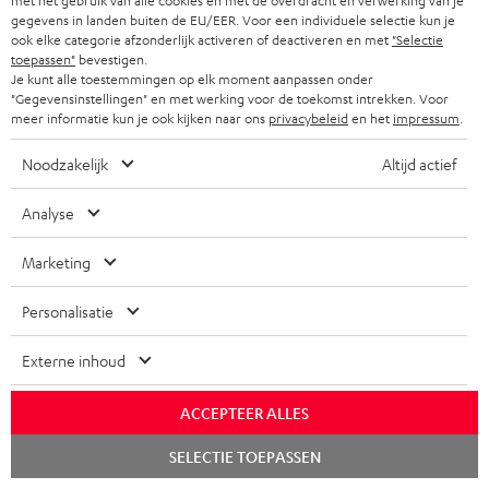
met het gebruik van alle cookies en met de overdracht en verwerking van je
s
t
Beleef onze producten live en van dichtbij. Kom
gegevens in landen buiten de EU/EER. Voor een individuele selectie kun je
m
ook elke categorie afzonderlijk activeren of deactiveren en met
"Selectie
langs in een van onze stores.
a
i
a
toepassen"
bevestigen.
Overzicht
Je kunt alle toestemmingen op elk moment aanpassen onder
r
n
t
"Gegevensinstellingen" en met werking voor de toekomst intrekken. Voor
y
f
meer informatie kun je ook kijken naar ons
privacybeleid
en het
impressum
.
i
o
e
Noodzakelijk
Altijd actief
r
Analyse
m
8 weken bedenktijd
a
Marketing
Gratis retourneren
t
Personalisatie
i
Inhouse klantenservice
e
Externe inhoud
Audio-expertise sinds 1979
ACCEPTEER ALLES
Chat
SELECTIE TOEPASSEN
starten