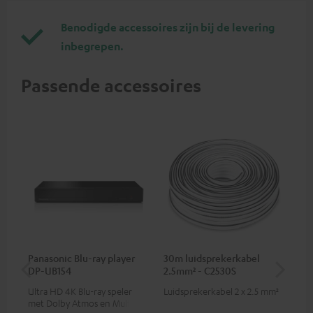
Benodigde accessoires zijn bij de levering
inbegrepen.
Passende accessoires
Panasonic Blu-ray player
30m luidsprekerkabel
Hi
DP-UB154
2.5mm² - C2530S
me
Ultra HD 4K Blu-ray speler
Luidsprekerkabel 2 x 2.5 mm²
Hi
met Dolby Atmos en Multi
ond