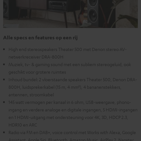
Alle specs en features op een rij
High end stereospeakers Theater 500 met Denon stereo AV-
netwerkreceiver DRA-800H
Muziek, tv- & gaming sound met een subliem stereogeluid, ook
geschikt voor grotere ruimtes
Inhoud bundel: 2 vloerstaande speakers Theater 500, Denon DRA-
800H, luidsprekerkabel (15 m, 4 mm²), 4 bananenstekkers,
antennen, stroomkabel
145 watt vermogen per kanaal in 6 ohm, USB-weergave, phono-
ingang en verdere analoge en digitale ingangen, 5 HDMI-ingangen
en 1 HDMI-uitgang met ondersteuning voor 4K, 3D, HDCP 2.3,
HDR10 en ARC
Radio via FM en DAB+, voice control met Works with Alexa, Google
Assistant, Apple Siri, Bluetooth, Amazon Music, AirPlay 2, Napster,