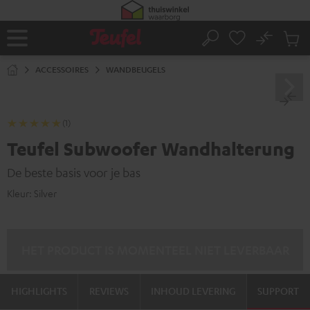
GA
NAAR
NHOUD
No
Ops
Home
Zoeken
Produ
winke
ACCESSOIRES
WANDBEUGELS
(1)
Teufel Subwoofer Wandhalterung
De beste basis voor je bas
Kleur:
Silver
HET PRODUCT IS MOMENTEEL NIET LEVERBAAR
HIGHLIGHTS
REVIEWS
INHOUD LEVERING
SUPPORT