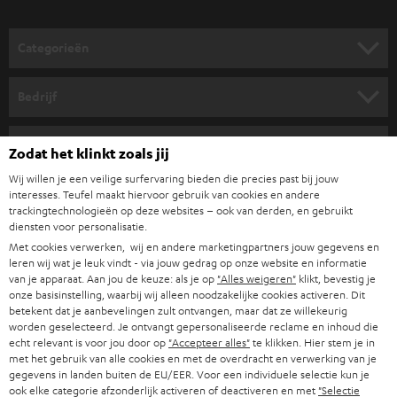
o
o
Categorieën
r
HOME CINEMA SPEAKERS
n
Bedrijf
i
COMPLETE SYSTEMEN
SUPPORT
e
Teufel online shops
Zodat het klinkt zoals jij
SOUNDBARS
u
CARRIÈRE
Wij willen je een veilige surfervaring bieden die precies past bij jouw
DUITSLAND
interesses. Teufel maakt hiervoor gebruik van cookies en andere
w
HIFI-SPEAKERS
trackingtechnologieën op deze websites – ook van derden, en gebruikt
PERS & MARKETING
s
diensten voor personalisatie.
OOSTENRIJK
SMART HOME
Met cookies verwerken, wij en andere marketingpartners jouw gegevens en
b
B2B
leren wij wat je leuk vindt - via jouw gedrag op onze website en informatie
r
van je apparaat. Aan jou de keuze: als je op
"Alles weigeren"
klikt, bevestig je
ZWITSERLAND
BLUETOOTH
PARTNERPROGRAMMA
onze basisinstelling, waarbij wij alleen noodzakelijke cookies activeren. Dit
i
betekent dat je aanbevelingen zult ontvangen, maar dat ze willekeurig
KOPTELEFOONS
worden geselecteerd. Je ontvangt gepersonaliseerde reclame en inhoud die
e
NEDERLAND
BLOG
echt relevant is voor jou door op
"Accepteer alles"
te klikken. Hier stem je in
f
met het gebruik van alle cookies en met de overdracht en verwerking van je
BLUETOOTH KOPTELEFOONS
NEWSLETTER
gegevens in landen buiten de EU/EER. Voor een individuele selectie kun je
BELGIË
ook elke categorie afzonderlijk activeren of deactiveren en met
"Selectie