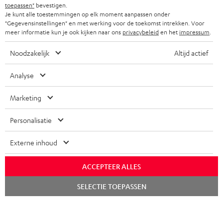
COMPLETE SETS
toepassen"
bevestigen.
STORES
Je kunt alle toestemmingen op elk moment aanpassen onder
FRANKRIJK
"Gegevensinstellingen" en met werking voor de toekomst intrekken. Voor
SPEAKERS
TEUFEL VOORDELEN
meer informatie kun je ook kijken naar ons
privacybeleid
en het
impressum
.
POLEN
ULTIMA
TEUFEL STORY
Noodzakelijk
Altijd actief
IN-EAR
SPANJE
MANAGEMENT
Analyse
'Kennelijke' (typ)fouten voorbehouden. De op de foto's afgebeelde
FANSHOP
DUURZAAMHEID
Marketing
accessoires zijn niet bij de levering inbegrepen. Eventuele
ITALIË
verwijderingskosten voor batterijen zijn bij de prijs inbegrepen.
NIEUWKOMERS
NORMEN EN WAARDES
Personalisatie
USA
©2026 Lautsprecher Teufel GmbH - All rights reserved.
STUDENTENKORTING
Externe inhoud
Disclaimer
Algemene voorwaarden
Privacybeleid
ANDERE LANDEN
KADOBON
Instellingen privacybeleid
EU Data Act
hier de overeenkomst herroepen
ACCEPTEER ALLES
TOEGANKELIJKHEID
Chat
SELECTIE TOEPASSEN
starten