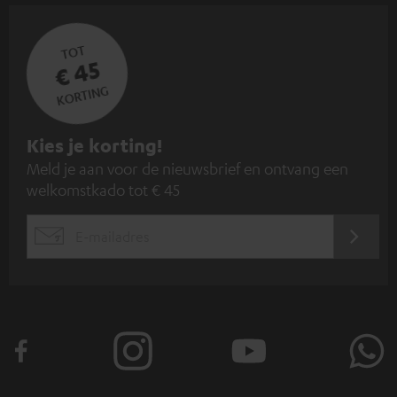
TOT
€ 45
KORTING
A
Kies je korting!
Meld je aan voor de nieuwsbrief en ontvang een
a
welkomstkado tot € 45
n
m
AANM
EMAIL
e
WIDGET
l
d
e
n
v