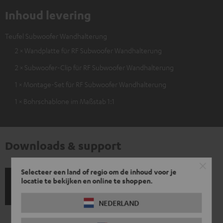
Inhoud levering
Teufel Subwoofer Wandhalterung
2 × Wandplatte für RF Subwoofer Wandhalterung
2 × Subwoofer-Clip für RF Subwoofer Wandhalterung
1 × Montage-Set für RF Subwoofer Wandhalterung
1 × Bohrschablone im Maßstab 1:1
Downloads & support
Selecteer een land of regio om de inhoud voor je
locatie te bekijken en online te shoppen.
G
Wettelijke garantie
a
NEDERLAND
r