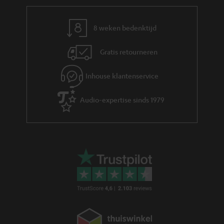
r
m
8 weken bedenktijd
a
Gratis retourneren
t
i
Inhouse klantenservice
e
Audio-expertise sinds 1979