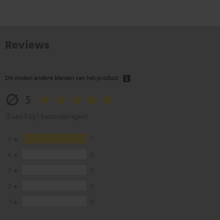
Reviews
Dit vinden andere klanten van het product
5
(5 van 5 bij 1 beoordelingen)
5
1
4
0
3
0
2
0
1
0