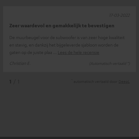
17-03-2022
Zeer waardevol en gemakkelijk te bevestigen
De muurbeugel voor de subwoofer is van zeer hoge kwaliteit
en stevig, en dankzij het bijgeleverde sjabloon worden de
gaten op de juiste plaa
Lees de hele recensie
Christian E.
(Automatisch vertaald *)
*
1
/ 1
automatisch vertaald door
DeepL