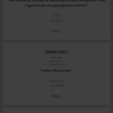
"een mooie en flexibel te bedienen actieve luidspreker met
ingebouwde streamingfunctionaliteit"
HVT
03/2018
Meer...
"echte alleskunner"
Audio Test
03/2018
Meer...