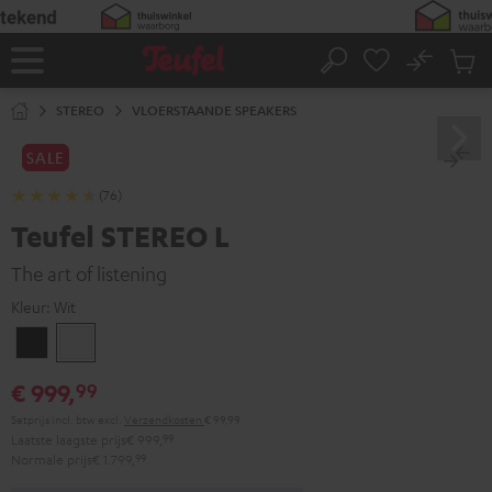
GA
NAAR
NHOUD
No
Ops
Home
Zoeken
Produ
winke
STEREO
VLOERSTAANDE SPEAKERS
SALE
(76)
Teufel STEREO L
The art of listening
Kleur:
Wit
Zwart
Wit
€ 999,
99
Setprijs incl. btw
excl.
Verzendkosten
€ 99,99
Laatste laagste prijs
€ 999,
99
Normale prijs
€ 1.799,
99