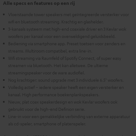
Alle specs en features op een rij
Vloerstaande tower speakers met geïntegreerde versterker voor
wifi en bluetooth streaming. Krachtig en glashelder.
3-kanaals systeem met high-end coaxiale driver en 3 Kevlar wok
woofers per kanaal voor een overweldigend geluidsbeeld.
Bediening via smartphone app. Preset toetsen voor zenders en
streams. Multiroom compatibel, extra line-in.
Wifi streaming via Raumfeld of Spotify Connect, of super easy
streamen via bluetooth. Het kan alletwee. De ultieme
streamingspeaker voor de ware audiofiel.
Nog krachtiger: sound upgrade met 3 individuele 6.5" woofers.
Volledig actief – iedere speaker heeft een eigen versterker en
kanaal. High performance boekenplankspeakers.
Nieuw, plat coax speakerdesign en wok Kevlar woofers ook
gebruikt voor de high-end Definion serie.
Line-in voor een gemakkelijke verbinding van externe apparatuur
als cd-speler, smartphone of platenspeler.