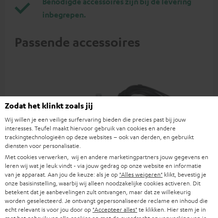
Benodigde accessoires zijn bij de levering
inbegrepen.
Passende accessoires
Zodat het klinkt zoals jij
Wij willen je een veilige surfervaring bieden die precies past bij jouw
interesses. Teufel maakt hiervoor gebruik van cookies en andere
trackingtechnologieën op deze websites – ook van derden, en gebruikt
diensten voor personalisatie.
Met cookies verwerken, wij en andere marketingpartners jouw gegevens en
YAMAHA CD-S303
Stereo-Cinch-Kabel 3.0m -
Ver
leren wij wat je leuk vindt - via jouw gedrag op onze website en informatie
C7030A
mm
van je apparaat. Aan jou de keuze: als je op
"Alles weigeren"
klikt, bevestig je
onze basisinstelling, waarbij wij alleen noodzakelijke cookies activeren. Dit
Kwaliteits cd-speler met
Verbindingskabel cinch
Uni
betekent dat je aanbevelingen zult ontvangen, maar dat ze willekeurig
indrukwekkend geluid en
stereo 0,5 m
ste
worden geselecteerd. Je ontvangt gepersonaliseerde reclame en inhoud die
hoogwaardige afwerking
€ 379,
€ 12,
€ 
00
99
echt relevant is voor jou door op
"Accepteer alles"
te klikken. Hier stem je in