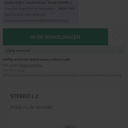
1
gratis USB-C koptelefoon
Teufel MOVE 2
Voucher kopiëren en inwisselen.
MOV-T4S
Slechts voor een korte tijd
Actie nog beschikbaar
0
2
D
:
0
7
H
:
3
7
M
:
4
9
S
IN DE WINKELWAGEN
Op voorraad
Veilig winkelen met 8 weken retourrecht
incl. gratis
Retourzending
Fabrikant:
Teufel
Veiligheidsinstructies
Reserveonderdelen
Reparaties
Software-updates
Wettelijke garantie
STEREO L 2
Bekijk nu de opvolger