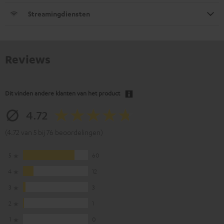
Streamingdiensten
Reviews
Dit vinden andere klanten van het product
4.72
(4.72 van 5 bij 76 beoordelingen)
5
60
4
12
3
3
2
1
1
0