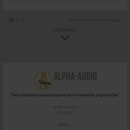
*
10
/ 76
automatisch vertaald door
DeepL
TOON MEER
"Een complete oplossing met een vriendelijk prijskaartje"
alpha-audio.nl
05.11.2021
Meer...