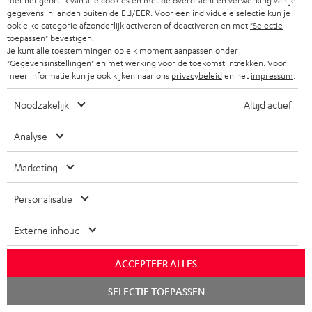
met het gebruik van alle cookies en met de overdracht en verwerking van je
gegevens in landen buiten de EU/EER. Voor een individuele selectie kun je
ook elke categorie afzonderlijk activeren of deactiveren en met
"Selectie
toepassen"
bevestigen.
Je kunt alle toestemmingen op elk moment aanpassen onder
"Gegevensinstellingen" en met werking voor de toekomst intrekken. Voor
meer informatie kun je ook kijken naar ons
privacybeleid
en het
impressum
.
Noodzakelijk
Altijd actief
Inhoud levering
Analyse
Teufel STEREO L
Marketing
1 × Teufel STEREO L - Passieve speaker (stk) – Wit
Personalisatie
1 × Teufel STEREO L - Actieve speaker (stk.) – Wit
1 × 5,0 m XLR speciaal kabel voor STEREO L / M – Wit
Externe inhoud
1 × Netzkabel für Teufel STEREO L (ET) – Wit
ACCEPTEER ALLES
Chat
SELECTIE TOEPASSEN
starten