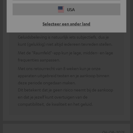
Jochen P.
(Automatisch vertaald *)
USA
Antwoord van Teufel:
Selecteer een ander land
Dank u voor uw feedback!
Geluidsbeleving is natuurlijk iets subjectiefs, dus je
kunt (gelukkig) niet altijd iedereen tevreden stellen.
Met de "Raumfeld"-app kun je lage, midden- en lage
frequenties aanpassen.
Met ons retourrecht van 8 weken kun je onze
apparaten uitgebreid testen en je aankoop binnen
deze periode ongedaan maken.
Dit betekent dat je geen risico neemt bij de aankoop
en dat je jezelf kunt overtuigen van de
compatibiliteit, de kwaliteit en het geluid.
06-08-2025