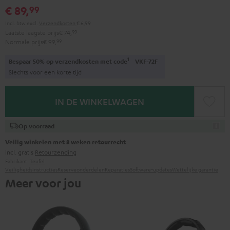
€ 89,
99
Incl. btw
excl.
Verzendkosten
€ 6,99
Laatste laagste prijs
€ 74,
99
Normale prijs
€ 99,
99
1
Bespaar 50% op verzendkosten met code
VKF-72F
Slechts voor een korte tijd
IN DE WINKELWAGEN
Op voorraad
Veilig winkelen met 8 weken retourrecht
incl. gratis
Retourzending
Fabrikant:
Teufel
Veiligheidsinstructies
Reserveonderdelen
Reparaties
Software-updates
Wettelijke garantie
Meer voor jou