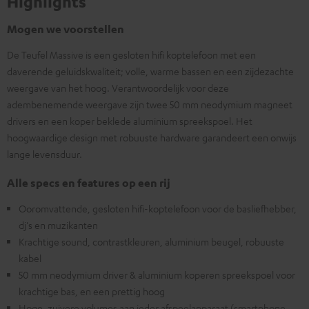
Highlights
Mogen we voorstellen
De Teufel Massive is een gesloten hifi koptelefoon met een
daverende geluidskwaliteit; volle, warme bassen en een zijdezachte
weergave van het hoog. Verantwoordelijk voor deze
adembenemende weergave zijn twee 50 mm neodymium magneet
drivers en een koper beklede aluminium spreekspoel. Het
hoogwaardige design met robuuste hardware garandeert een onwijs
lange levensduur.
Alle specs en features op een rij
Ooromvattende, gesloten hifi-koptelefoon voor de basliefhebber,
dj's en muzikanten
Krachtige sound, contrastkleuren, aluminium beugel, robuuste
kabel
50 mm neodymium driver & aluminium koperen spreekspoel voor
krachtige bas, en een prettig hoog
Hoge, zuivere volumes aan ieder afspeelapparaat (smartphone,