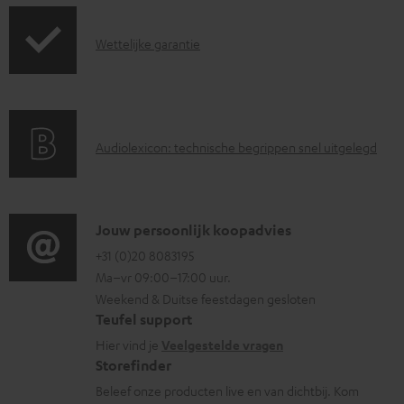
d
z
o
G
Wettelijke garantie
e
c
a
n
u
r
d
m
a
i
e
A
Audiolexicon: technische begrippen snel uitgelegd
n
n
n
u
t
f
t
d
i
o
e
i
C
Jouw persoonlijk koopadvies
e
r
n
o
o
+31 (0)20 8083195
i
m
Ma–vr 09:00–17:00 uur.
g
n
n
a
Weekend & Duitse feestdagen gesloten
l
t
f
t
Teufel support
o
a
o
i
Hier vind je
Veelgestelde vragen
s
c
Storefinder
r
e
s
t
Beleef onze producten live en van dichtbij. Kom
m