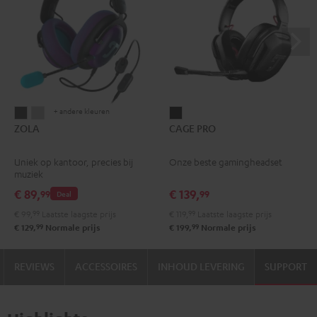
+ andere kleuren
ZOLA
ZOLA
CAGE
ZOLA
CAGE PRO
Dark
Light
PRO
Gray
gray
Night
Uniek op kantoor, precies bij
Onze beste gamingheadset
black
muziek
€ 89,
€ 139,
99
99
Deal
€ 99,
99
Laatste laagste prijs
€ 119,
99
Laatste laagste prijs
99
99
€ 129,
Normale prijs
€ 199,
Normale prijs
REVIEWS
ACCESSOIRES
INHOUD LEVERING
SUPPORT