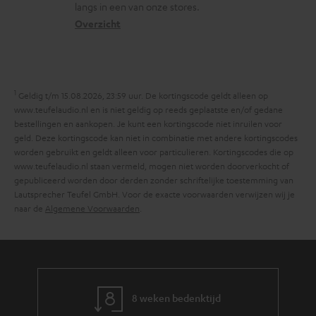
langs in een van onze stores.
a
i
a
Overzicht
r
n
t
y
f
i
o
e
1
r
Geldig t/m 15.08.2026, 23:59 uur. De kortingscode geldt alleen op
www.teufelaudio.nl en is niet geldig op reeds geplaatste en/of gedane
m
bestellingen en aankopen. Je kunt een kortingscode niet inruilen voor
a
geld. Deze kortingscode kan niet in combinatie met andere kortingscodes
worden gebruikt en geldt alleen voor particulieren. Kortingscodes die op
t
www.teufelaudio.nl staan vermeld, mogen niet worden doorverkocht of
i
gepubliceerd worden door derden zonder schriftelijke toestemming van
Lautsprecher Teufel GmbH. Voor de exacte voorwaarden verwijzen wij je
e
naar de
Algemene Voorwaarden
.
8 weken bedenktijd