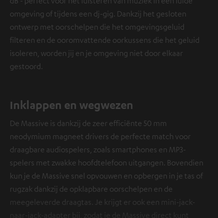
dB - perfect voor het luisteren van muziek in een luide
omgeving of tijdens een dj-gig. Dankzij het gesloten
ontwerp met oorschelpen die het omgevingsgeluid
filteren en de ooromvattende oorkussens die het geluid
isoleren, worden jij en je omgeving niet door elkaar
gestoord.
Inklappen en wegwezen
De Massive is dankzij de zeer efficiënte 50 mm
neodymium magneet drivers de perfecte match voor
draagbare audiospelers, zoals smartphones en MP3-
spelers met zwakke hoofdtelefoon uitgangen. Bovendien
kun je de Massive snel opvouwen en opbergen in je tas of
rugzak dankzij de opklapbare oorschelpen en de
meegeleverde draagtas. Je krijgt er ook een mini-jack-
naar-jack-adapter bij, zodat je de Massive direct kunt