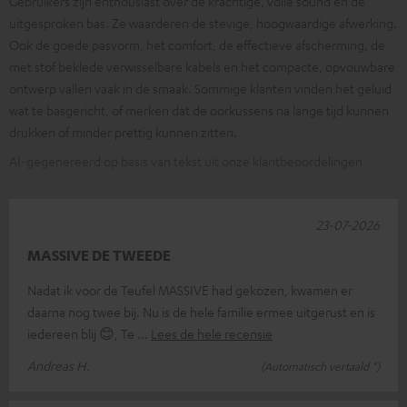
Gebruikers zijn enthousiast over de krachtige, volle sound en de
uitgesproken bas. Ze waarderen de stevige, hoogwaardige afwerking.
Ook de goede pasvorm, het comfort, de effectieve afscherming, de
met stof beklede verwisselbare kabels en het compacte, opvouwbare
ontwerp vallen vaak in de smaak. Sommige klanten vinden het geluid
wat te basgericht, of merken dat de oorkussens na lange tijd kunnen
drukken of minder prettig kunnen zitten.
AI-gegenereerd op basis van tekst uit onze klantbeoordelingen
23-07-2026
MASSIVE DE TWEEDE
Nadat ik voor de Teufel MASSIVE had gekozen, kwamen er
daarna nog twee bij. Nu is de hele familie ermee uitgerust en is
iedereen blij 😊, Te
Lees de hele recensie
Andreas H.
(Automatisch vertaald *)