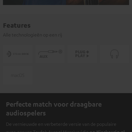
Features
Alle technologieën op een rij
Perfecte match voor draagbare
audiospelers
De vernieuwde en verbeterde versie van de populaire
over-ear van Teufel: Aureol Massive (die
op Kieskeurig.nl