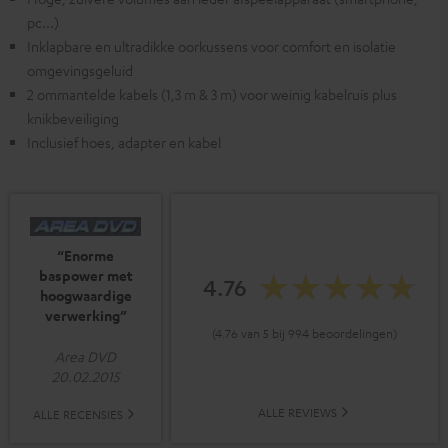
pc...)
Inklapbare en ultradikke oorkussens voor comfort en isolatie
omgevingsgeluid
2 ommantelde kabels (1,3 m & 3 m) voor weinig kabelruis plus
knikbeveiliging
Inclusief hoes, adapter en kabel
“Enorme
baspower met
4.76
hoogwaardige
verwerking”
(4.76 van 5 bij 994 beoordelingen)
Area DVD
20.02.2015
ALLE REVIEWS
ALLE RECENSIES