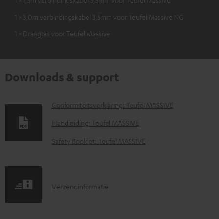
1 × 3,0m verbindingskabel 3,5mm voor Teufel Massive NG
1 × Draagtas voor Teufel Massive
Downloads & support
D
Conformiteitsverklaring: Teufel MASSIVE
o
Handleiding: Teufel MASSIVE
w
Safety Booklet: Teufel MASSIVE
n
l
o
V
Verzendinformatie
a
e
d
r