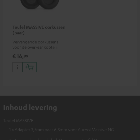
Teufel MASSIVE oorkussen
(paar)
Vervangende oorkussens
voor de over-ear koptelefoon
Teufel MASSIVE
€ 16,
99
Inhoud levering
Teufel MASSIVE
1 × Adapter 3,5mm naar 6,3mm voor Aureol Massive NG
1 × 1,5m verbindingskabel 3,5mm voor Teufel Massive