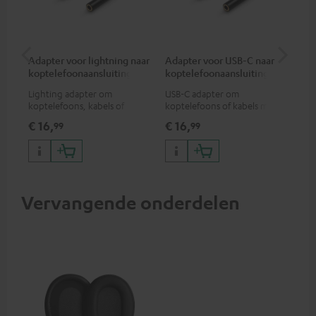
Adapter voor lightning naar
Adapter voor USB-C naar
Ver
koptelefoonaansluiting
koptelefoonaansluiting
mm
Lighting adapter om
USB-C adapter om
Uni
koptelefoons, kabels of
koptelefoons of kabels met
ste
audio-apparaten met 3,5 mm
3,5mm jack plug aan te sluiten
€ 16,
€ 16,
€ 
99
99
jack plug aan te sluiten op
op Android smartphones etc.
iPhone, iPad, iPod etc., MFI
gecertificeerd, 100%
compatibel
Vervangende onderdelen