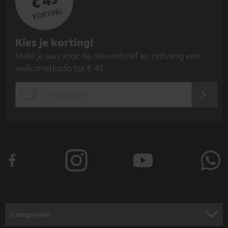
€ 45
KORTING
A
Kies je korting!
Meld je aan voor de nieuwsbrief en ontvang een
a
welkomstkado tot € 45
n
m
AANM
EMAIL
e
WIDGET
l
d
e
n
v
o
o
Categorieën
r