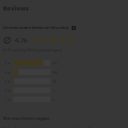
Reviews
Dit vinden andere klanten van het product
4.76
(4.76 van 5 bij 994 beoordelingen)
5
811
4
145
3
30
2
3
1
5
Wat onze klanten zeggen