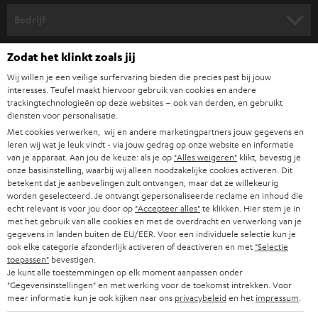
HOME CINEMA SPEAKERS
n
Bedrijf
i
COMPLETE SYSTEMEN
SUPPORT
Zodat het klinkt zoals jij
e
Teufel online shops
SOUNDBARS
Wij willen je een veilige surfervaring bieden die precies past bij jouw
u
CARRIÈRE
interesses. Teufel maakt hiervoor gebruik van cookies en andere
DUITSLAND
w
trackingtechnologieën op deze websites – ook van derden, en gebruikt
HIFI-SPEAKERS
PERS & MARKETING
diensten voor personalisatie.
s
OOSTENRIJK
Met cookies verwerken, wij en andere marketingpartners jouw gegevens en
SMART HOME
b
leren wij wat je leuk vindt - via jouw gedrag op onze website en informatie
B2B
van je apparaat. Aan jou de keuze: als je op
"Alles weigeren"
klikt, bevestig je
r
ZWITSERLAND
BLUETOOTH
onze basisinstelling, waarbij wij alleen noodzakelijke cookies activeren. Dit
PARTNERPROGRAMMA
betekent dat je aanbevelingen zult ontvangen, maar dat ze willekeurig
i
worden geselecteerd. Je ontvangt gepersonaliseerde reclame en inhoud die
KOPTELEFOONS
e
NEDERLAND
BLOG
echt relevant is voor jou door op
"Accepteer alles"
te klikken. Hier stem je in
met het gebruik van alle cookies en met de overdracht en verwerking van je
f
BLUETOOTH KOPTELEFOONS
gegevens in landen buiten de EU/EER. Voor een individuele selectie kun je
NEWSLETTER
ook elke categorie afzonderlijk activeren of deactiveren en met
"Selectie
BELGIË
toepassen"
bevestigen.
COMPLETE SETS
STORES
Je kunt alle toestemmingen op elk moment aanpassen onder
"Gegevensinstellingen" en met werking voor de toekomst intrekken. Voor
FRANKRIJK
SPEAKERS
meer informatie kun je ook kijken naar ons
privacybeleid
en het
impressum
.
TEUFEL VOORDELEN