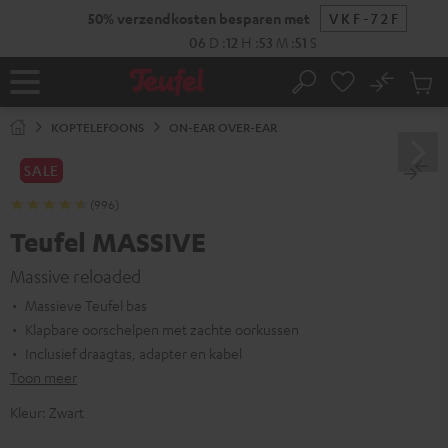
GA
50% verzendkosten besparen met
VKF-72F
NAAR
NHOUD
06
D
:
12
H
:
53
M
:
50
S
No
Ops
Home
Zoeken
Produ
winke
KOPTELEFOONS
ON-EAR OVER-EAR
SALE
(996)
Teufel MASSIVE
Massive reloaded
Massieve Teufel bas
Klapbare oorschelpen met zachte oorkussen
Inclusief draagtas, adapter en kabel
Toon meer
Kleur:
Zwart