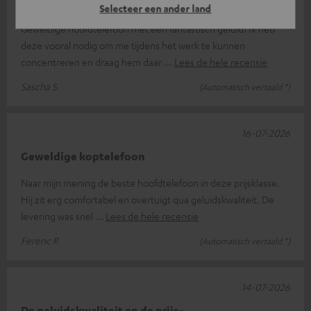
Geweldig!
Selecteer een ander land
Geweldige hoofdtelefoon met een fantastisch geluid! Ik heb
deze vooral nodig om me tijdens het werk te kunnen
concentreren en draag hem daar
Lees de hele recensie
Sascha S.
(Automatisch vertaald *)
16-07-2026
Geweldige koptelefoon
Naar mijn mening de beste hoofdtelefoon in deze prijsklasse.
Hij zit erg comfortabel en overtuigt qua geluidskwaliteit. De
levering was snel
Lees de hele recensie
Ferenc P.
(Automatisch vertaald *)
14-07-2026
De geluidskwaliteit en de prijs-