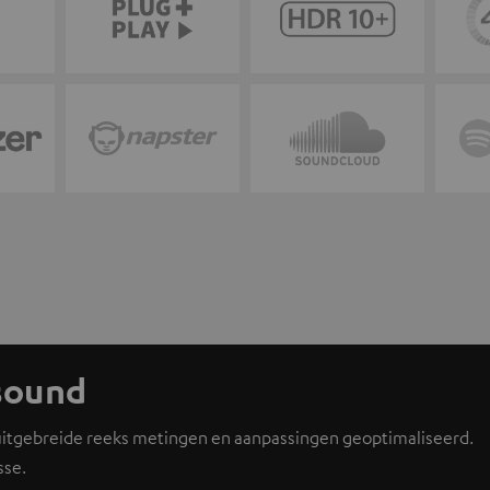
sound
 uitgebreide reeks metingen en aanpassingen geoptimaliseerd.
sse.