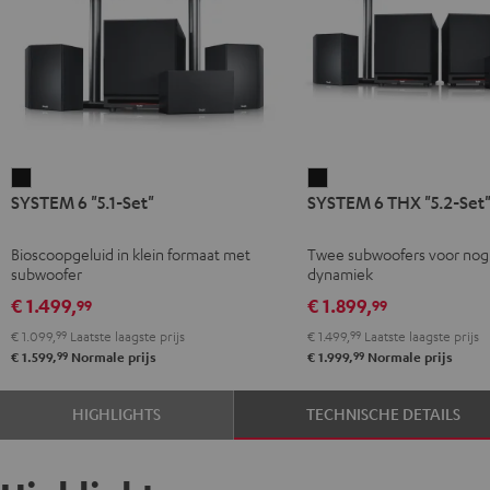
SYSTEM
SYSTEM
SYSTEM 6 "5.1-Set"
SYSTEM 6 THX "5.2-Set
6
6
"5.1-
THX
Bioscoopgeluid in klein formaat met
Twee subwoofers voor nog
Set"
"5.2-
subwoofer
dynamiek
Zwart
Set"
€ 1.499,
€ 1.899,
99
99
Zwart
€ 1.099,
99
Laatste laagste prijs
€ 1.499,
99
Laatste laagste prijs
99
99
€ 1.599,
Normale prijs
€ 1.999,
Normale prijs
HIGHLIGHTS
TECHNISCHE DETAILS