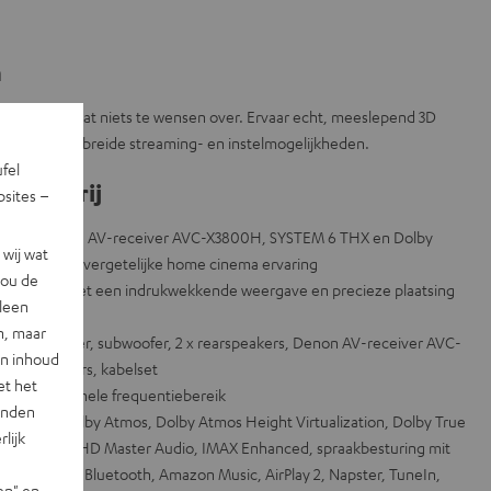
n
are bundel laat niets te wensen over. Ervaar echt, meeslepend 3D
teer van uitgebreide streaming- en instelmogelijkheden.
ufel
op een rij
sites –
em incl. Denon AV-receiver AVC-X3800H, SYSTEM 6 THX en Dolby
wij wat
 voor een onvergetelijke home cinema ervaring
jou de
ming sound met een indrukwekkende weergave en precieze plaatsing
lleen
n, maar
eakers, center, subwoofer, 2 x rearspeakers, Denon AV-receiver AVC-
en inhoud
mos speakers, kabelset
et het
over het gehele frequentiebereik
landen
H met Dolby Atmos, Dolby Atmos Height Virtualization, Dolby True
lijk
rtual:X, DTS-HD Master Audio, IMAX Enhanced, spraakbesturing mit
t, Apple Siri, Bluetooth, Amazon Music, AirPlay 2, Napster, TuneIn,
en" en