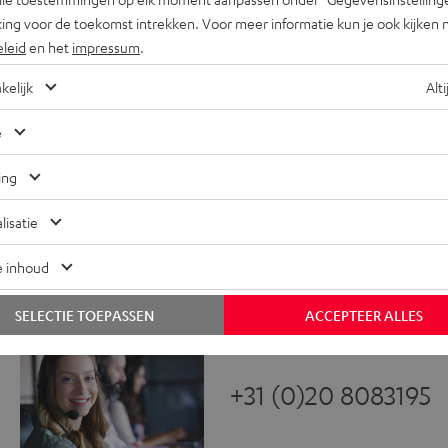
Deezer, Spotify, Soundcloud, TID
ing voor de toekomst intrekken. Voor meer informatie kun je ook kijken 
2 subwoofers voor een ruimtevulle
eleid
en het
impressum
.
satellietspeakers met plat membra
3-kanaals dipool speakers met ge
kelijk
Alti
Makkelijk uit te breiden, geïntegr
e
even worden niet meegeleverd.
ing
lisatie
e inhoud
SELECTIE TOEPASSEN
ACCEPTEER ALLES
+31 (0)20 8083195