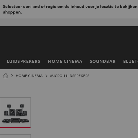
Selecteer een land of regio om de inhoud voor je locatie te bekijken
shoppen.
GA
NAAR
NHOUD
LUIDSPREKERS
HOME CINEMA
SOUNDBAR
BLUE
Home
HOME CINEMA
MICRO-LUIDSPREKERS