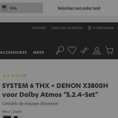
Selecteer een ander land
USA
SUPPORT
ZAKELIJKE KLANTEN
STOREFINDER
No
ACCESSOIRES
MEER
Zoeken
Mijn
Produc
account
winkel
(1)
SYSTEM 6 THX + DENON X3800H
voor Dolby Atmos "5.2.4-Set"
Ontdek de nieuwe dimensie
Kleur:
Zwart