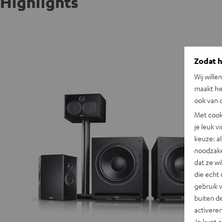
Highlights
Zodat he
Wij wille
maakt hi
ook van d
Met cook
je leuk v
keuze: al
noodzake
dat ze w
die echt 
gebruik 
buiten de
activere
Je kunt 