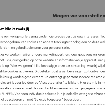
Mogen we voorstelle
Deze optimaal uitgeruste en speelkl
t klinkt zoals jij
geluid, met een vette bass en profi
n je een veilige surfervaring bieden die precies past bij jouw interesses. Te
Alle specs en features 
ervoor gebruik van cookies en andere trackingtechnologieën op deze web
erden, en gebruikt diensten voor personalisatie.
Speelklaar 5.2.4 compleet syste
ies verwerken, wij en andere marketingpartners jouw gegevens en leren 
Atmos reflectiespeakers REFLEKT
indt - via jouw gedrag op onze website en informatie van je apparaat. Aan 
Top sound bij film muziek en ga
s je op
"Alles weigeren"
klikt, bevestig je onze basisinstelling, waarbij wij a
van alle geluiden
lijke cookies activeren. Dit betekent dat je aanbevelingen zult ontvange
Inhoud set: 2 x SYSTEM 6 frontsp
illekeurig worden geselecteerd. Je ontvangt gepersonaliseerde reclame 
X3800H, 2 paar REFLEKT Dolby At
relevant is voor jou door op
"Accepteer alles"
te klikken. Hier stem je in m
Absoluut evenwichtige weergave 
van alle cookies en met de overdracht en verwerking van je gegevens in 
Met Denon AV-receiver AVC-X3800
 EU/EER. Voor een individuele selectie kun je ook elke categorie afzonder
HD, DTS:X, DTS Neural:X, DTS Vi
n of deactiveren en met
"Selectie toepassen"
bevestigen.
Works with Alexa, Google Assistan
alle toestemmingen op elk moment aanpassen onder "Gegevensinstelling