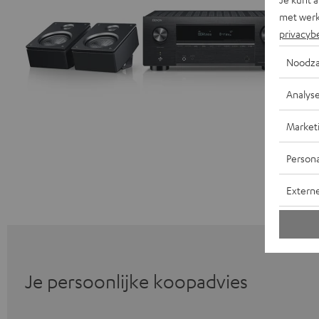
met werk
privacyb
Noodza
Analys
Market
Persona
Extern
Je persoonlijke koopadvies