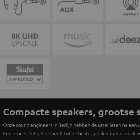
Compacte speakers, grootse 
Onze sound engineers in Berlijn hebben de satellieten na een
Een proces dat geleid heeft tot de beste speaker in zijn prijskla