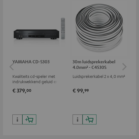
YAMAHA CD-S303
30m luidsprekerkabel
30
4.0mm² - C4530S
2.
Kwaliteits cd-speler met
Luidsprekerkabel 2 x 4,0 mm²
Lui
indrukwekkend geluid en
hoogwaardige afwerking
€ 379,
€ 99,
€ 
00
99