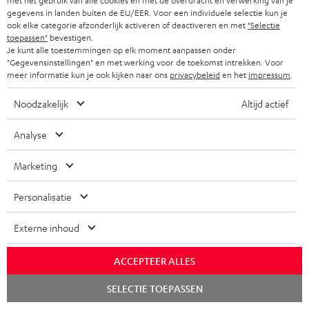
met het gebruik van alle cookies en met de overdracht en verwerking van je
WIDGET
gegevens in landen buiten de EU/EER. Voor een individuele selectie kun je
l
ook elke categorie afzonderlijk activeren of deactiveren en met
"Selectie
d
toepassen"
bevestigen.
Je kunt alle toestemmingen op elk moment aanpassen onder
e
"Gegevensinstellingen" en met werking voor de toekomst intrekken. Voor
meer informatie kun je ook kijken naar ons
privacybeleid
en het
impressum
.
n
v
Noodzakelijk
Altijd actief
o
Analyse
o
Categorieën
r
Marketing
HOME CINEMA SPEAKERS
n
Bedrijf
Personalisatie
i
COMPLETE SYSTEMEN
SUPPORT
e
Teufel online shops
Externe inhoud
SOUNDBARS
u
CARRIÈRE
DUITSLAND
ACCEPTEER ALLES
w
HIFI-SPEAKERS
PERS & MARKETING
Chat
s
SELECTIE TOEPASSEN
OOSTENRIJK
starten
SMART HOME