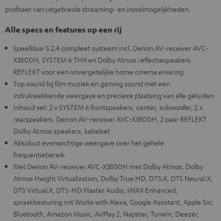
profiteer van uitgebreide streaming- en instelmogelijkheden.
Alle specs en features op een rij
Speelklaar 5.2.4 compleet systeem incl. Denon AV-receiver AVC-
X3800H, SYSTEM 6 THX en Dolby Atmos reflectiespeakers
REFLEKT voor een onvergetelijke home cinema ervaring
Top sound bij film muziek en gaming sound met een
indrukwekkende weergave en precieze plaatsing van alle geluiden
Inhoud set: 2 x SYSTEM 6 frontspeakers, center, subwoofer, 2 x
rearspeakers, Denon AV-receiver AVC-X3800H, 2 paar REFLEKT
Dolby Atmos speakers, kabelset
Absoluut evenwichtige weergave over het gehele
frequentiebereik
Met Denon AV-receiver AVC-X3800H met Dolby Atmos, Dolby
Atmos Height Virtualization, Dolby True HD, DTS:X, DTS Neural:X,
DTS Virtual:X, DTS-HD Master Audio, IMAX Enhanced,
spraakbesturing mit Works with Alexa, Google Assistant, Apple Siri,
Bluetooth, Amazon Music, AirPlay 2, Napster, TuneIn, Deezer,