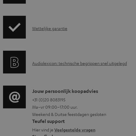
e
r
z
G
Wettelijke garantie
e
a
n
r
d
a
i
A
Audiolexicon: technische begrippen snel uitgelegd
n
n
u
t
f
d
i
o
i
C
Jouw persoonlijk koopadvies
e
r
o
o
+31 (0)20 8083195
i
m
Ma–vr 09:00–17:00 uur.
g
n
n
a
Weekend & Duitse feestdagen gesloten
l
t
f
t
Teufel support
o
a
o
i
Hier vind je
Veelgestelde vragen