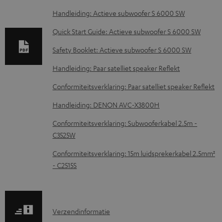
o
Handleiding: Actieve subwoofer S 6000 SW
a
d
Quick Start Guide: Actieve subwoofer S 6000 SW
d
Safety Booklet: Actieve subwoofer S 6000 SW
o
Handleiding: Paar satelliet speaker Reflekt
c
Conformiteitsverklaring: Paar satelliet speaker Reflekt
u
m
Handleiding: DENON AVC-X3800H
e
Conformiteitsverklaring: Subwooferkabel 2.5m -
n
C3525W
t
Conformiteitsverklaring: 15m luidsprekerkabel 2.5mm²
e
- C2515S
n
V
Verzendinformatie