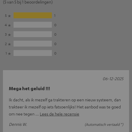
(5 van 5 bij 1 beoordelingen)
5
1
4
0
3
0
2
0
1
0
06-12-2025
Mega het geluid !!!
Ik dacht, als ik mezelf ga trakteren op een nieuw systeem, dan
trakteer ik mezelf op iets fatsoenlijks! Het aanbod was te goed
om nee tegen
Lees de hele recensie
Dennis W.
(Automatisch vertaald *)