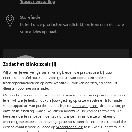
Traceer bestelling
Storefinder
Beleef onze producten van dichtbij en kom naar de store
voor advies op maat.
Zodat het klinkt zoals jij
TOT
€ 45
Wij willen je een veilige surfervaring bieden die precies past bij jouw
KORTING
interesses. Teufel maakt hiervoor gebruik van cookies en andere
trackingtechnologieën op deze websites – ook van derden, en gebruikt
diensten voor personalisatie.
A
Kies je korting!
Met cookies verwerken, wij en andere marketingpartners jouw gegevens en
leren wij wat je leuk vindt - via jouw gedrag op onze website en informatie
Meld je aan voor de nieuwsbrief en ontvang een
a
van je apparaat. Aan jou de keuze: als je op
"Alles weigeren"
klikt, bevestig je
welkomstkado tot € 45
onze basisinstelling, waarbij wij alleen noodzakelijke cookies activeren. Dit
n
betekent dat je aanbevelingen zult ontvangen, maar dat ze willekeurig
m
worden geselecteerd. Je ontvangt gepersonaliseerde reclame en inhoud die
echt relevant is voor jou door op
"Accepteer alles"
te klikken. Hier stem je in
AANM
EMAIL
e