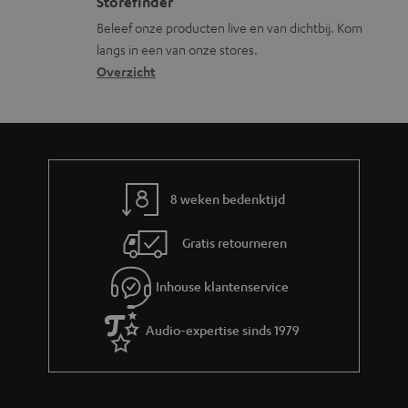
s
c
Storefinder
r
e
s
t
Beleef onze producten live en van dichtbij. Kom
m
langs in een van onze stores.
a
i
a
Overzicht
r
n
t
y
f
i
o
e
r
m
8 weken bedenktijd
a
Gratis retourneren
t
i
Inhouse klantenservice
e
Audio-expertise sinds 1979