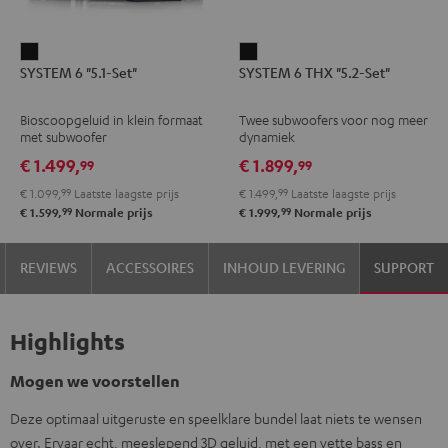
SYSTEM
SYSTEM
SYSTEM 6 "5.1-Set"
SYSTEM 6 THX "5.2-Set"
6
6
"5.1-
THX
Bioscoopgeluid in klein formaat
Twee subwoofers voor nog meer
Set"
"5.2-
met subwoofer
dynamiek
Zwart
Set"
€ 1.499,
€ 1.899,
99
99
Zwart
€ 1.099,
99
Laatste laagste prijs
€ 1.499,
99
Laatste laagste prijs
99
99
€ 1.599,
Normale prijs
€ 1.999,
Normale prijs
REVIEWS
ACCESSOIRES
INHOUD LEVERING
SUPPORT
Highlights
Mogen we voorstellen
Deze optimaal uitgeruste en speelklare bundel laat niets te wensen
over. Ervaar echt, meeslepend 3D geluid, met een vette bass en