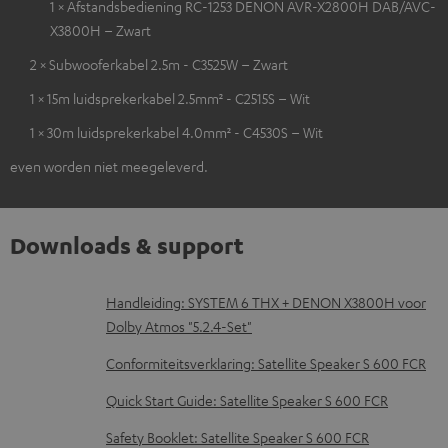
1 × Afstandsbediening RC-1253 DENON AVR-X2800H DAB/AVC-
X3800H – Zwart
2 × Subwooferkabel 2.5m - C3525W – Zwart
1 × 15m luidsprekerkabel 2.5mm² - C2515S – Wit
1 × 30m luidsprekerkabel 4.0mm² - C4530S – Wit
even worden niet meegeleverd.
Downloads & support
D
Handleiding: SYSTEM 6 THX + DENON X3800H voor
Dolby Atmos "5.2.4-Set"
o
w
Conformiteitsverklaring: Satellite Speaker S 600 FCR
n
Quick Start Guide: Satellite Speaker S 600 FCR
l
Safety Booklet: Satellite Speaker S 600 FCR