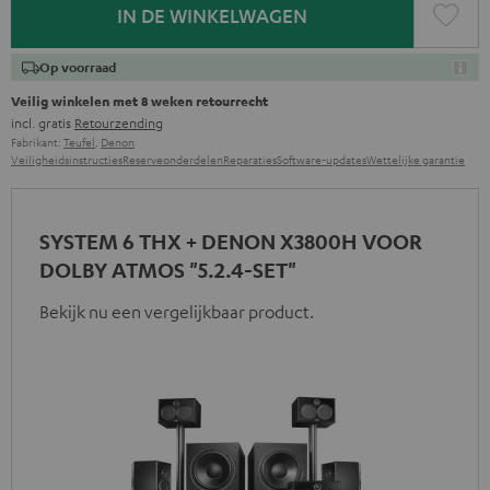
IN DE WINKELWAGEN
Op voorraad
Veilig winkelen met 8 weken retourrecht
incl. gratis
Retourzending
Fabrikant:
Teufel
,
Denon
Veiligheidsinstructies
Reserveonderdelen
Reparaties
Software-updates
Wettelijke garantie
SYSTEM 6 THX + DENON X3800H VOOR
DOLBY ATMOS "5.2.4-SET"
Bekijk nu een vergelijkbaar product.