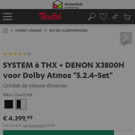
GA
NAAR
NHOUD
No
Ops
Home
Zoeken
Produ
winke
HOME CINEMA
MICRO-LUIDSPREKERS
(1)
SYSTEM 6 THX + DENON X3800H
voor Dolby Atmos "5.2.4-Set"
Ontdek de nieuwe dimensie
Kleur:
Zwart/wit
Zwart
Zwart/wit
€ 4.399,
99
Incl. btw
excl.
Verzendkosten
€ 99,99