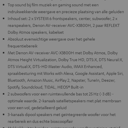
Top sound bij film muziek en gaming sound met een
indrukwekkende weergave en precieze plaatsing van alle geluiden
Inhoud set: 2 x SYSTEM 6 frontspeakers, center, subwoofer, 2 x
rearspeakers, Denon AV-receiver AVC-X3800H, 2 paar REFLEKT
Dolby Atmos speakers, kabelset
Absoluut evenwichtige weergave over het gehele
frequentiebereik
Met Denon AV-receiver AVC-X3800H met Dolby Atmos, Dolby
Atmos Height Virtualization, Dolby True HD, DTS:X, DTS Neural:X,
DTS Virtual:X, DTS-HD Master Audio, IMAX Enhanced,
spraakbesturing mit Works with Alexa, Google Assistant, Apple Siri,
Bluetooth, Amazon Music, AirPlay 2, Napster, TuneIn, Deezer,
Spotify, Soundcloud, TIDAL, HEOS® Built-in
2 subwoofers voor een ruimtevullende bas tot 25 Hz (-3 dB) -
optimale waarde. 2-kanaals satellietspeakers met plat membraan
voor een vol, gedetailleerd geluid
3-kanaals dipool speakers met geïntegreerde woofer voor het
rearbereik en dus echte bioscoopflair