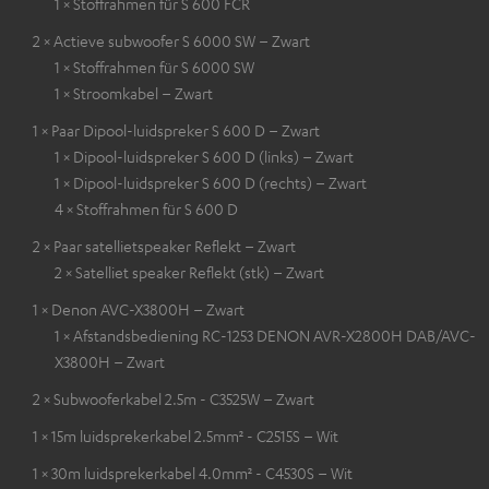
1 × Stoffrahmen für S 600 FCR
2 × Actieve subwoofer S 6000 SW – Zwart
1 × Stoffrahmen für S 6000 SW
1 × Stroomkabel – Zwart
1 × Paar Dipool-luidspreker S 600 D – Zwart
1 × Dipool-luidspreker S 600 D (links) – Zwart
1 × Dipool-luidspreker S 600 D (rechts) – Zwart
4 × Stoffrahmen für S 600 D
2 × Paar satellietspeaker Reflekt – Zwart
2 × Satelliet speaker Reflekt (stk) – Zwart
1 × Denon AVC-X3800H – Zwart
1 × Afstandsbediening RC-1253 DENON AVR-X2800H DAB/AVC-
X3800H – Zwart
2 × Subwooferkabel 2.5m - C3525W – Zwart
1 × 15m luidsprekerkabel 2.5mm² - C2515S – Wit
1 × 30m luidsprekerkabel 4.0mm² - C4530S – Wit