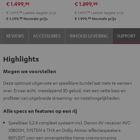
€ 1.499,
€ 1.899,
99
99
Zwart
€ 1.099,
99
Laatste laagste prijs
€ 1.499,
99
Laatste laagste prijs
99
99
€ 1.599,
Normale prijs
€ 1.999,
Normale prijs
REVIEWS
ACCESSOIRES
INHOUD LEVERING
SUPPORT
Highlights
Mogen we voorstellen
Deze optimaal uitgeruste en speelklare bundel laat niets te wensen
over. Ervaar echt, meeslepend 3D geluid, met een vette bass en
profiteer van uitgebreide streaming- en instelmogelijkheden.
Alle specs en features op een rij
Speelklaar 5.2.4 compleet systeem incl. Denon AV-receiver AVC-
X3800H, SYSTEM 6 THX en Dolby Atmos reflectiespeakers
REFLEKT voor een onvergetelijke home cinema ervaring