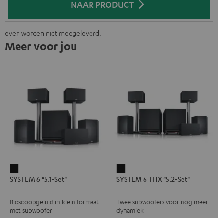
NAAR PRODUCT
even worden niet meegeleverd.
Meer voor jou
SYSTEM
SYSTEM
SYSTEM 6 "5.1-Set"
SYSTEM 6 THX "5.2-Set"
6
6
"5.1-
THX
Bioscoopgeluid in klein formaat
Twee subwoofers voor nog meer
Set"
"5.2-
met subwoofer
dynamiek
Zwart
Set"