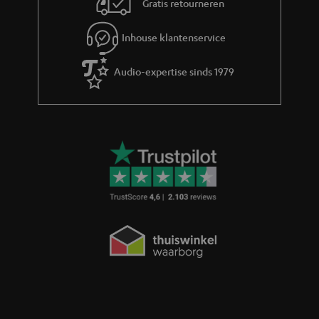
Gratis retourneren
t
i
Inhouse klantenservice
e
Audio-expertise sinds 1979