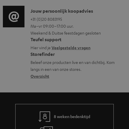
d
i
i
C
Jouw persoonlijk koopadvies
e
o
o
+31 (0)20 8083195
i
Ma–vr 09:00–17:00 uur.
g
n
n
Weekend & Duitse feestdagen gesloten
l
t
f
Teufel support
o
a
o
Hier vind je
Veelgestelde vragen
s
c
Storefinder
r
s
t
Beleef onze producten live en van dichtbij. Kom
m
langs in een van onze stores.
a
i
a
Overzicht
r
n
t
y
f
i
o
e
r
m
8 weken bedenktijd
a