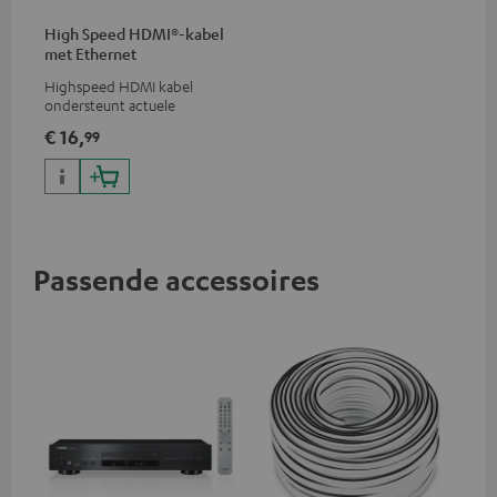
High Speed HDMI®-kabel
met Ethernet
Highspeed HDMI kabel
ondersteunt actuele
standaards zoals 4K 50/60p en
€ 16,
99
4K 3D
Passende accessoires