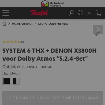
GA
NAAR
NHOUD
No
Ops
Home
Zoeken
Produ
winke
HOME CINEMA
MICRO-LUIDSPREKERS
(1)
SYSTEM 6 THX + DENON X3800H
voor Dolby Atmos "5.2.4-Set"
Ontdek de nieuwe dimensie
Kleur:
Zwart
Zwart
Zwart/wit
HET PRODUCT IS MOMENTEEL NIET LEVERBAAR