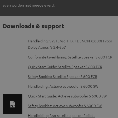
even worden niet meegeleverd.
Downloads & support
D
Handleiding: SYSTEM 6 THX + DENON X3800H voor
Dolby Atmos "5.2.4-Set"
o
w
Conformiteitsverklaring: Satellite Speaker S 600 FCR
n
Quick Start Guide: Satellite Speaker S 600 FCR
l
Safety Booklet: Satellite Speaker S 600 FCR
o
Handleiding: Actieve subwoofer S 6000 SW
a
d
Quick Start Guide: Actieve subwoofer S 6000 SW
d
Safety Booklet: Actieve subwoofer S 6000 SW
o
Handleiding: Paar satellietspeaker Reflekt