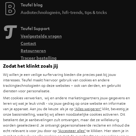
Teufel blog
Audiotechnologieën, hifi-trends, tips & tricks
Teufel Support
Veelgestelde vragen
Contact
Retourneren
Traceer bestelling
Zodat het klinkt zoals jij
Storefinder
Wij willen je een veilige surfervaring bieden die precies past bij jouw
interesses. Teufel maakt hiervoor gebruik van cookies en andere
Beleef onze producten van dichtbij en kom naar de store
trackingtechnologieën op deze websites – ook van derden, en gebruikt
voor advies op maat.
diensten voor personalisatie.
Met cookies verwerken, wij en andere marketingpartners jouw gegevens en
leren wij wat je leuk vindt - via jouw gedrag op onze website en informatie
van je apparaat. Aan jou de keuze: als je op
"Alles weigeren"
klikt, bevestig je
onze basisinstelling, waarbij wij alleen noodzakelijke cookies activeren. Dit
betekent dat je aanbevelingen zult ontvangen, maar dat ze willekeurig
TOT
worden geselecteerd. Je ontvangt gepersonaliseerde reclame en inhoud die
€ 45
echt relevant is voor jou door op
"Accepteer alles"
te klikken. Hier stem je in