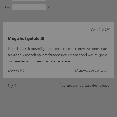
1
0
06-12-2025
Mega het geluid !!!
Ik dacht, als ik mezelf ga trakteren op een nieuw systeem, dan
trakteer ik mezelf op iets fatsoenlijks! Het aanbod was te goed
om nee tegen
Lees de hele recensie
Dennis W.
(Automatisch vertaald *)
*
1
/ 1
automatisch vertaald door
DeepL