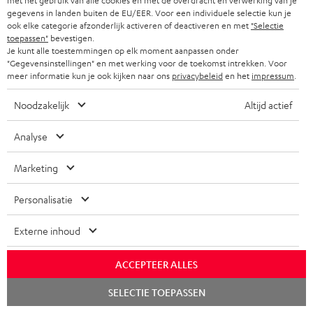
met het gebruik van alle cookies en met de overdracht en verwerking van je
KORTING
gegevens in landen buiten de EU/EER. Voor een individuele selectie kun je
ook elke categorie afzonderlijk activeren of deactiveren en met
"Selectie
toepassen"
bevestigen.
A
Kies je korting!
Je kunt alle toestemmingen op elk moment aanpassen onder
Meld je aan voor de nieuwsbrief en ontvang een
a
"Gegevensinstellingen" en met werking voor de toekomst intrekken. Voor
meer informatie kun je ook kijken naar ons
privacybeleid
en het
impressum
.
welkomstkado tot € 45
n
m
Noodzakelijk
Altijd actief
AANM
EMAIL
e
Analyse
WIDGET
l
d
Marketing
e
Personalisatie
n
v
Externe inhoud
o
ACCEPTEER ALLES
o
Categorieën
Chat
SELECTIE TOEPASSEN
r
starten
HOME CINEMA SPEAKERS