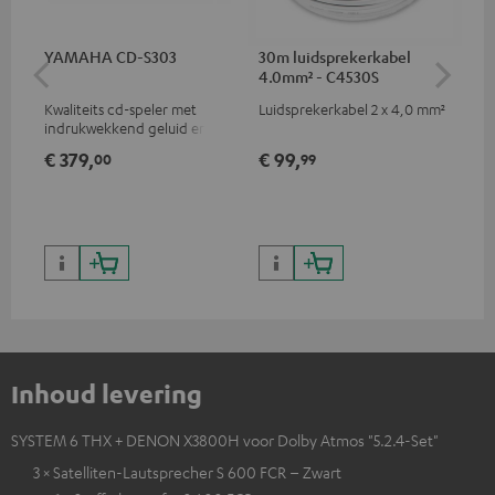
YAMAHA CD-S303
30m luidsprekerkabel
30
4.0mm² - C4530S
2.
Kwaliteits cd-speler met
Luidsprekerkabel 2 x 4,0 mm²
Lui
indrukwekkend geluid en
hoogwaardige afwerking
€ 379,
€ 99,
€ 
00
99
Inhoud levering
SYSTEM 6 THX + DENON X3800H voor Dolby Atmos "5.2.4-Set"
3 × Satelliten-Lautsprecher S 600 FCR – Zwart