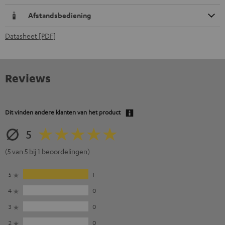
Afstandsbediening
Datasheet [PDF]
Reviews
Dit vinden andere klanten van het product
5
(5 van 5 bij 1 beoordelingen)
5
1
4
0
3
0
2
0