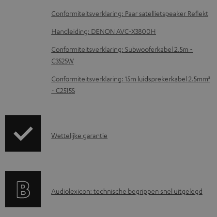
c
Conformiteitsverklaring: Paar satellietspeaker Reflekt
u
m
Handleiding: DENON AVC-X3800H
e
Conformiteitsverklaring: Subwooferkabel 2.5m -
n
C3525W
t
Conformiteitsverklaring: 15m luidsprekerkabel 2.5mm²
e
- C2515S
n
G
Wettelijke garantie
a
r
a
A
Audiolexicon: technische begrippen snel uitgelegd
n
u
t