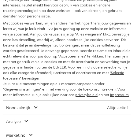
SOUNDBARS
u
CARRIÈRE
interesses. Teufel maakt hiervoor gebruik van cookies en andere
DUITSLAND
w
trackingtechnologieën op deze websites – ook van derden, en gebruikt
HIFI-SPEAKERS
diensten voor personalisatie.
PERS & MARKETING
s
Met cookies verwerken, wij en andere marketingpartners jouw gegevens en
OOSTENRIJK
SMART HOME
leren wij wat je leuk vindt - via jouw gedrag op onze website en informatie
b
B2B
van je apparaat. Aan jou de keuze: als je op
"Alles weigeren"
klikt, bevestig je
r
onze basisinstelling, waarbij wij alleen noodzakelijke cookies activeren. Dit
ZWITSERLAND
BLUETOOTH
PARTNERPROGRAMMA
betekent dat je aanbevelingen zult ontvangen, maar dat ze willekeurig
i
worden geselecteerd. Je ontvangt gepersonaliseerde reclame en inhoud die
KOPTELEFOONS
echt relevant is voor jou door op
"Accepteer alles"
te klikken. Hier stem je in
e
NEDERLAND
BLOG
met het gebruik van alle cookies en met de overdracht en verwerking van je
f
gegevens in landen buiten de EU/EER. Voor een individuele selectie kun je
BLUETOOTH KOPTELEFOONS
NEWSLETTER
ook elke categorie afzonderlijk activeren of deactiveren en met
"Selectie
BELGIË
toepassen"
bevestigen.
COMPLETE SETS
Je kunt alle toestemmingen op elk moment aanpassen onder
STORES
"Gegevensinstellingen" en met werking voor de toekomst intrekken. Voor
FRANKRIJK
SPEAKERS
meer informatie kun je ook kijken naar ons
privacybeleid
en het
impressum
.
TEUFEL VOORDELEN
Noodzakelijk
Altijd actief
POLEN
ULTIMA
TEUFEL STORY
Analyse
IN-EAR
SPANJE
MANAGEMENT
'Kennelijke' (typ)fouten voorbehouden. De op de foto's afgebeelde
Marketing
FANSHOP