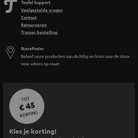
Teufel Support
Veelgestelde vragen
Contact
Retourneren
Traceer bestelling
Storefinder
Beleef onze producten van dichtbij en kom naar de store
voor advies op maat.
TOT
€ 45
KORTING
A
Kies je korting!