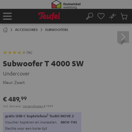
GA
NAAR
NHOUD
No
Ops
Home
Zoeken
Produ
winke
ACCESSOIRES
SUBWOOFERS
(16)
Subwoofer T 4000 SW
Undercover
Kleur:
Zwart
€ 489,
99
Incl. btw
excl.
Verzendkosten
€ 19,99
1
gratis USB-C koptelefoon
Teufel MOVE 2
Voucher kopiëren en inwisselen.
MOV-T4S
Slechts voor een korte tijd