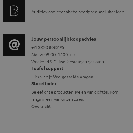
a
i
A
Audiolexicon: technische begrippen snel uitgelegd
n
n
u
t
f
d
i
o
i
C
Jouw persoonlijk koopadvies
e
r
o
o
+31 (0)20 8083195
i
m
Ma–vr 09:00–17:00 uur.
g
n
n
a
Weekend & Duitse feestdagen gesloten
l
t
f
t
Teufel support
o
a
o
i
Hier vind je
Veelgestelde vragen
s
c
Storefinder
r
e
s
t
Beleef onze producten live en van dichtbij. Kom
m
langs in een van onze stores.
a
i
a
Overzicht
r
n
t
y
f
i
o
e