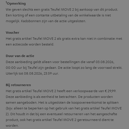
1
r
Opmerking
We geven slechts een gratis Teufel MOVE 2 bij aankoop van dit product.
m
Een korting of een contante uitbetaling van de winkelwaarde is niet
a
mogelijk. Kadobonnen zijn van de actie uitgesloten.
t
Voucher
i
Het gratis artikel Teufel MOVE 2 als gratis extra kan niet in combinatie met
een actiecode worden besteld.
e
Duur van de actie
Deze aanbieding geldt alleen voor bestellingen die vanaf 03.08.2026,
00:00 uur bij Teufel zijn gedaan. De actie loopt zo lang de voorraad strekt.
Uiterlijk tot 08.08.2026, 23:59 uur.
Bij retourneren
Het gratis artikel Teufel MOVE 2 heeft een verkoopwaarde van € 29,99.
Deze aanbieding is als eenheid te betrachten. De producten worden
samen aangeboden. Het is uitgesloten de koopovereenkomst te splitsen
(bijv. alleen te beperken op het gebruik van het gratis artikel Teufel MOVE
2). Dit houdt in dat bij een eventueel retourneren van het aangeschafte
product, ook het gratis artikel Teufel MOVE 2 geretourneerd dient te
worden.