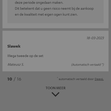
deze periode ongedaan maken.
Dit betekent dat u geen risico neemt bij de aankoop
en de kwaliteit met eigen ogen kunt zien.
18-03-2023
Slawek
Mega tweede op de set
Mateusz S.
(Automatisch vertaald *)
*
10
/ 16
automatisch vertaald door
DeepL
TOON MEER