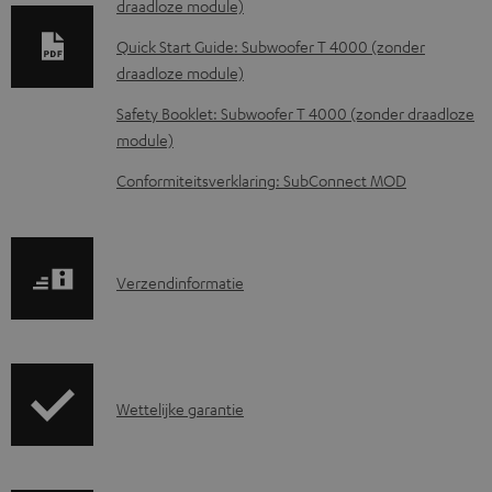
draadloze module)
n
l
Quick Start Guide: Subwoofer T 4000 (zonder
draadloze module)
o
a
Safety Booklet: Subwoofer T 4000 (zonder draadloze
d
module)
d
Conformiteitsverklaring: SubConnect MOD
o
c
u
V
Verzendinformatie
m
e
e
r
n
z
t
G
Wettelijke garantie
e
e
a
n
n
r
d