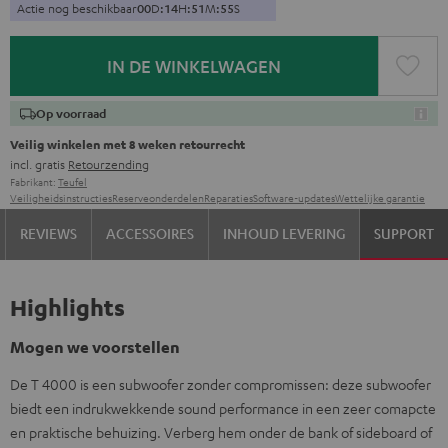
Actie nog beschikbaar
0
0
D
:
1
4
H
:
5
1
M
:
5
4
S
IN DE WINKELWAGEN
Op voorraad
Veilig winkelen met 8 weken retourrecht
incl. gratis
Retourzending
Fabrikant:
Teufel
Veiligheidsinstructies
Reserveonderdelen
Reparaties
Software-updates
Wettelijke garantie
REVIEWS
ACCESSOIRES
INHOUD LEVERING
SUPPORT
Highlights
Mogen we voorstellen
De T 4000 is een subwoofer zonder compromissen: deze subwoofer
biedt een indrukwekkende sound performance in een zeer comapcte
en praktische behuizing. Verberg hem onder de bank of sideboard of