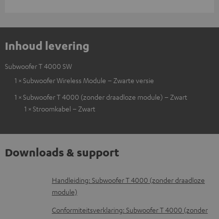
Inhoud levering
Subwoofer T 4000 SW
1 × Subwoofer Wireless Module – Zwarte versie
1 × Subwoofer T 4000 (zonder draadloze module) – Zwart
1 × Stroomkabel – Zwart
Downloads & support
D
Handleiding: Subwoofer T 4000 (zonder draadloze
module)
o
w
Conformiteitsverklaring: Subwoofer T 4000 (zonder