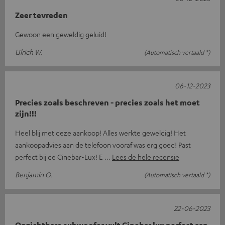
Zeer tevreden
Gewoon een geweldig geluid!
Ulrich W.
(Automatisch vertaald *)
06-12-2023
Precies zoals beschreven - precies zoals het moet
zijn!!!
Heel blij met deze aankoop! Alles werkte geweldig! Het
aankoopadvies aan de telefoon vooraf was erg goed! Past
perfect bij de Cinebar-Lux! E
Lees de hele recensie
Benjamin O.
(Automatisch vertaald *)
22-06-2023
Onzichtbare subwoofer vult Cinebar lux perfect aan