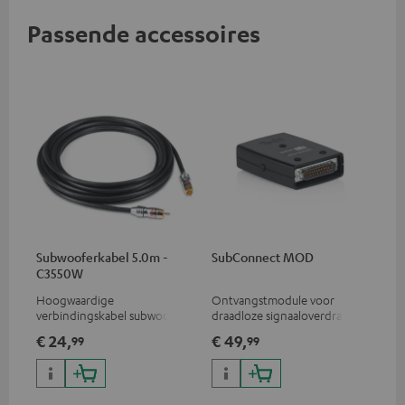
Passende accessoires
Subwooferkabel 5.0m -
SubConnect MOD
C3550W
Hoogwaardige
Ontvangstmodule voor
verbindingskabel subwoofer
draadloze signaaloverdracht,
cinch mono
geschikt voor subwoofer T
€ 24,
€ 49,
99
99
4000/S 6000