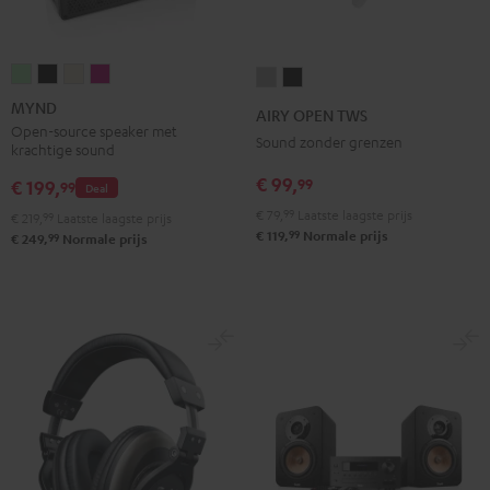
MYND
MYND
MYND
MYND
AIRY
AIRY
Light
Warm
Warm
Wild
OPEN
OPEN
MYND
AIRY OPEN TWS
Mint
Black
White
Berry
TWS
TWS
Open-source speaker met
Sound zonder grenzen
krachtige sound
Moon
Night
€ 99,
99
gray
black
€ 199,
99
Deal
€ 79,
99
Laatste laagste prijs
€ 219,
99
Laatste laagste prijs
99
€ 119,
Normale prijs
99
€ 249,
Normale prijs