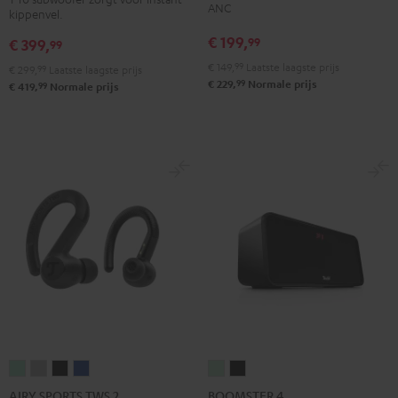
Zwart
3
3
3
ANC
kippenvel.
Night
Pearl
Steel
€ 199,
99
€ 399,
99
black
white
blue
€ 149,
99
Laatste laagste prijs
€ 299,
99
Laatste laagste prijs
99
€ 229,
Normale prijs
99
€ 419,
Normale prijs
AIRY
AIRY
AIRY
AIRY
BOOMSTER
BOOMSTER
SPORTS
SPORTS
SPORTS
SPORTS
4
4
AIRY SPORTS TWS 2
BOOMSTER 4