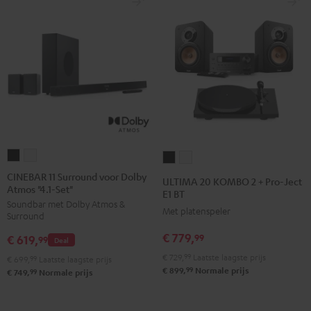
CINEBAR
CINEBAR
ULTIMA
ULTIMA
11
11
20
20
CINEBAR 11 Surround voor Dolby
ULTIMA 20 KOMBO 2 + Pro-Ject
Atmos "4.1-Set"
Surround
Surround
KOMBO
KOMBO
E1 BT
Soundbar met Dolby Atmos &
voor
voor
2
2
Met platenspeler
Surround
Dolby
Dolby
+
+
€ 779,
99
€ 619,
Atmos
Atmos
99
Deal
Pro-
Pro-
"4.1-
"4.1-
€ 729,
99
Laatste laagste prijs
Ject
Ject
€ 699,
99
Laatste laagste prijs
99
€ 899,
Normale prijs
Set"
Set"
99
€ 749,
Normale prijs
E1
E1
Zwart
Wit
BT
BT
Zwart
Wit