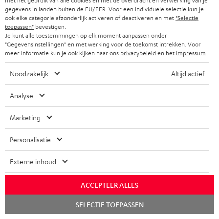
met het gebruik van alle cookies en met de overdracht en verwerking van je
gegevens in landen buiten de EU/EER. Voor een individuele selectie kun je
ook elke categorie afzonderlijk activeren of deactiveren en met
"Selectie
toepassen"
bevestigen.
Je kunt alle toestemmingen op elk moment aanpassen onder
"Gegevensinstellingen" en met werking voor de toekomst intrekken. Voor
meer informatie kun je ook kijken naar ons
privacybeleid
en het
impressum
.
ULTIMA
ULTIMA
ULTIMA
ULTIMA
40
40
ULTIMA 40 Surround + DENON
Noodzakelijk
Altijd actief
20
20
ULTIMA 20 CONCEPT Power
X3800H voor Dolby Atmos
Surround
Surround
CONCEPT
CONCEPT
Edition "2.1-Set"
Speelklaar 5.1.2-systeem, inclusief
+
+
Analyse
Power
Power
subwoofer, center en Dolby
Veel bas voor games in stereo
DENON
DENON
Edition
Edition
Atmos-speakers
X3800H
X3800H
Marketing
"2.1-
"2.1-
€ 599,
99
€ 2.349,
99
voor
voor
Set"
Set"
€ 549,
99
Laatste laagste prijs
Personalisatie
€ 2.249,
99
Laatste laagste prijs
Dolby
Dolby
Zwart
Wit
99
€ 699,
Normale prijs
99
€ 3.099,
Normale prijs
Atmos
Atmos
Externe inhoud
Zwart
Wit
ACCEPTEER ALLES
NIEUW
Chat
SELECTIE TOEPASSEN
starten