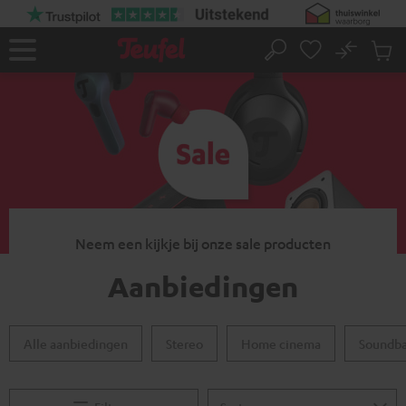
GA
NAAR
NHOUD
No
Ops
Home
Zoeken
Produ
winke
Neem een kijkje bij onze sale producten
Aanbiedingen
Alle aanbiedingen
Stereo
Home cinema
Soundba