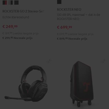
ROCKSTER
ROCKSTER
ROCKSTER
ROCKSTER
NEO
GO
GO
GO
ROCKSTER NEO
ROCKSTER GO 2 Stereo-Set
Zwart
2
2
2
130 dB SPL maximaal – dat is de
Echte stereosound
ROCKSTER NEO.
Stereo-
Stereo-
Stereo-
€ 249,
99
Set
Set
Set
€ 699,
99
Zwart
Gray
Night
€ 189,
99
Laatste laagste prijs
€ 599,
99
Laatste laagste prijs
98
&
&
black
€ 299,
Normale prijs
99
€ 899,
Normale prijs
Rood
Black