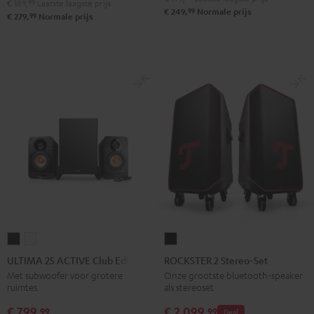
€ 189,
99
Laatste laagste prijs
99
€ 249,
Normale prijs
Audio
Audio
Audio
99
€ 279,
Normale prijs
System
System
System
Night
Pearl
Steel
black
white
blue
ULTIMA
ULTIMA
ROCKSTER
25
25
2
ULTIMA 25 ACTIVE Club Edition
ROCKSTER 2 Stereo-Set
ACTIVE
ACTIVE
Stereo-
Met subwoofer voor grotere
Onze grootste bluetooth-speaker
ruimtes
als stereoset
Club
Club
Set
Edition
Edition
Zwart
€ 799,
€ 2.099,
99
99
Deal