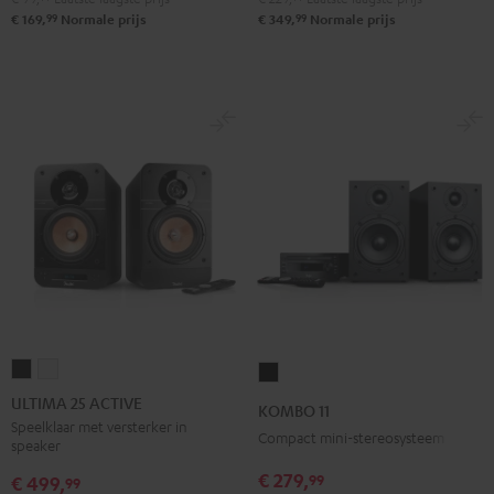
99
99
€ 169,
Normale prijs
€ 349,
Normale prijs
ULTIMA
ULTIMA
KOMBO
25
25
11
ULTIMA 25 ACTIVE
KOMBO 11
ACTIVE
ACTIVE
Zwart
Speelklaar met versterker in
Compact mini-stereosysteem
speaker
Night
Pure
black
White
€ 279,
99
€ 499,
99