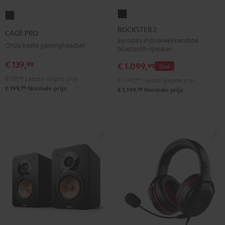
ROCKSTER
CAGE
2
PRO
ROCKSTER 2
CAGE PRO
Zwart
Night
Europa's indrukwekkendste
Onze beste gamingheadset
bluetooth-speaker
black
€ 139,
99
€ 1.099,
99
Deal
€ 119,
99
Laatste laagste prijs
€ 1.199,
99
Laatste laagste prijs
99
€ 199,
Normale prijs
99
€ 1.199,
Normale prijs