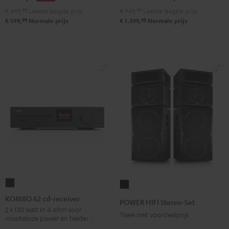
paar
€ 499,
99
Laatste laagste prijs
€ 949,
99
Laatste laagste prijs
Zwart
99
98
€ 599,
Normale prijs
€ 1.399,
Normale prijs
KOMBO
POWER
62
HIFI
KOMBO 62 cd-receiver
POWER HIFI Stereo-Set
cd-
Stereo-
2 x 130 watt in 4 ohm voor
Twee met voordeelprijs
moeiteloze power en helder geluid
receiver
Set