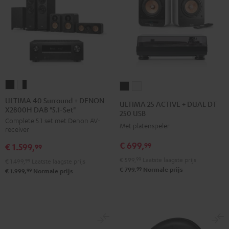
ULTIMA
ULTIMA
ULTIMA
ULTIMA
40
40
25
25
ULTIMA 40 Surround + DENON
ULTIMA 25 ACTIVE + DUAL DT
X2800H DAB "5.1-Set"
Surround
Surround
ACTIVE
ACTIVE
250 USB
Complete 5.1 set met Denon AV-
+
+
+
+
Met platenspeler
receiver
DENON
DENON
DUAL
DUAL
€ 699,
99
€ 1.599,
X2800H
X2800H
99
DT
DT
DAB
DAB
€ 599,
99
Laatste laagste prijs
250
250
€ 1.499,
99
Laatste laagste prijs
99
€ 799,
Normale prijs
"5.1-
"5.1-
99
€ 1.999,
Normale prijs
USB
USB
Set"
Set"
Night
Pure
Zwart
Wit/zwart
black
White