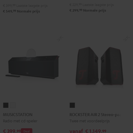
€ 229,
99
Laatste laagste prijs
€ 399,
99
Laatste laagste prijs
99
€ 299,
Normale prijs
99
€ 549,
Normale prijs
MUSICSTATION
MUSICSTATION
ROCKSTER
Zwart
Wit
AIR
MUSICSTATION
ROCKSTER AIR 2 Stereo-paar
2
Radio met cd-speler
Twee met voordeelprijs
Stereo-
€ 399,
vanaf
€ 1.149,
99
99
Deal