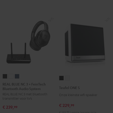
REAL
REAL
REAL
Teufel
Teufel
BLUE
BLUE
BLUE
REAL BLUE NC 3 + FeinTech
ONE
ONE
Teufel ONE S
Bluetooth Audio System
NC
NC
NC
S
S
REAL BLUE NC 3 met bluetooth
3
3
3
Onze kleinste wifi-speaker
Zwart
Wit
transmitter voor tv’s
+
+
+
€ 229,
99
€ 239,
FeinTech
FeinTech
FeinTech
99
€ 199,
99
Laatste laagste prijs
Bluetooth
Bluetooth
Bluetooth