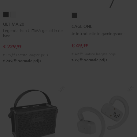
ULTIMA
ULTIMA
CAGE
20
20
ONE
ULTIMA 20
CAGE ONE
Zwart
Wit
Night
Legendarisch ULTIMA geluid in de
Je introductie in gamingsound
kast
black
€ 49,
99
€ 229,
99
€ 49,
99
Laatste laagste prijs
€ 179,
99
Laatste laagste prijs
99
€ 79,
Normale prijs
99
€ 249,
Normale prijs