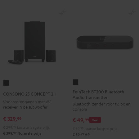
FeinTech
CONSONO
BT200
25
FeinTech BT200 Bluetooth
CONSONO 25 CONCEPT 2.1 set
Audio Transmitter
Bluetooth
CONCEPT
Voor stereogamen met AV-
Bluetooth-zender voor tv, pc en
Audio
2.1
receiver in de subwoofer
console
Transmitter
set
€ 329,
99
€ 49,
Zwart
99
Deal
Zwart
€ 299,
99
Laatste laagste prijs
€ 59,
99
Laatste laagste prijs
99
€ 399,
Normale prijs
99
€ 59,
AP