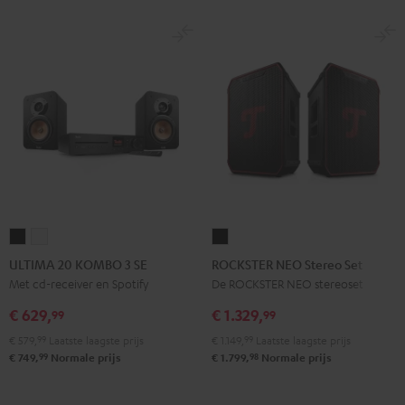
ULTIMA
ULTIMA
ROCKSTER
20
20
NEO
ULTIMA 20 KOMBO 3 SE
ROCKSTER NEO Stereo Set
KOMBO
KOMBO
Stereo
Met cd-receiver en Spotify
De ROCKSTER NEO stereoset
3
3
Set
€ 629,
€ 1.329,
99
99
SE
SE
Zwart
€ 579,
99
Laatste laagste prijs
€ 1.149,
99
Laatste laagste prijs
Zwart
Wit
99
98
€ 749,
Normale prijs
€ 1.799,
Normale prijs