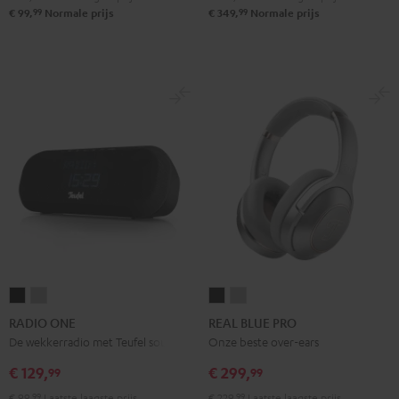
99
99
€ 99,
Normale prijs
€ 349,
Normale prijs
RADIO
RADIO
REAL
REAL
ONE
ONE
BLUE
BLUE
RADIO ONE
REAL BLUE PRO
Zwart
Light
PRO
PRO
De wekkerradio met Teufel sound
Onze beste over-ears
gray
Night
Titanium
€ 129,
€ 299,
99
99
black
Gray
€ 99,
99
Laatste laagste prijs
€ 229,
99
Laatste laagste prijs