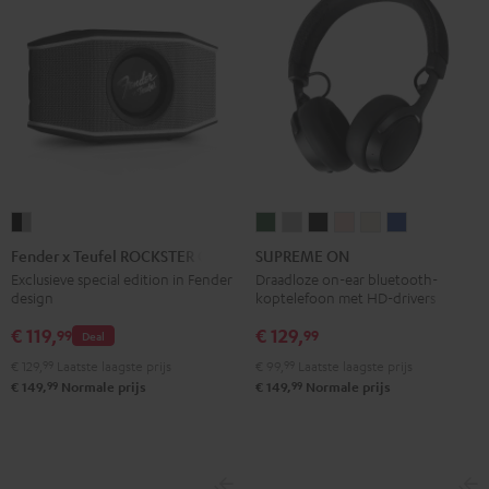
Fender
SUPREME
SUPREME
SUPREME
SUPREME
SUPREME
SUPREME
x
ON
ON
ON
ON
ON
ON
Fender x Teufel ROCKSTER GO 2
SUPREME ON
Teufel
Ivy
Moon
Night
Pale
Sand
Space
Exclusieve special edition in Fender
Draadloze on-ear bluetooth-
design
koptelefoon met HD-drivers
ROCKSTER
green
gray
black
gold
white
blue
GO
€ 119,
€ 129,
99
99
Deal
2
€ 129,
99
Laatste laagste prijs
€ 99,
99
Laatste laagste prijs
Black
99
99
€ 149,
Normale prijs
€ 149,
Normale prijs
&
Steel