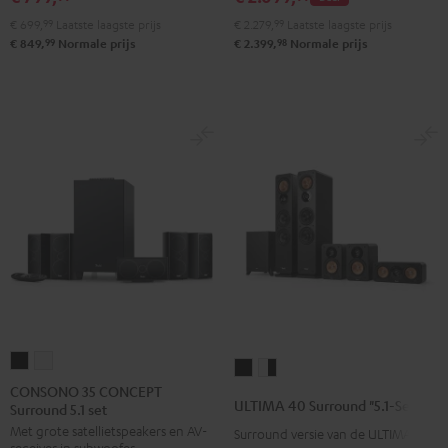
Night
Pure
€ 699,
99
Laatste laagste prijs
€ 2.279,
99
Laatste laagste prijs
black
White
99
98
€ 849,
Normale prijs
€ 2.399,
Normale prijs
CONSONO
CONSONO
ULTIMA
ULTIMA
35
35
CONSONO 35 CONCEPT
40
40
ULTIMA 40 Surround "5.1-Set"
Surround 5.1 set
CONCEPT
CONCEPT
Surround
Surround
Met grote satellietspeakers en AV-
Surround
Surround
Surround versie van de ULTIMA 40
"5.1-
"5.1-
receiver in subwoofer