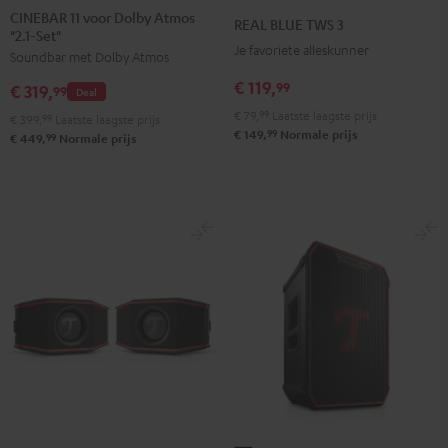
11
11
BLUE
BLUE
BLUE
BLUE
CINEBAR 11 voor Dolby Atmos
REAL BLUE TWS 3
"2.1-Set"
voor
voor
TWS
TWS
TWS
TWS
Je favoriete alleskunner
Soundbar met Dolby Atmos
Dolby
Dolby
3
3
3
3
Atmos
Atmos
€ 119,
Misty
Night
Pure
Steel
99
€ 319,
99
Deal
"2.1-
"2.1-
Green
black
White
blue
€ 79,
99
Laatste laagste prijs
€ 399,
99
Laatste laagste prijs
Set"
Set"
99
€ 149,
Normale prijs
99
€ 449,
Normale prijs
Zwart
Wit