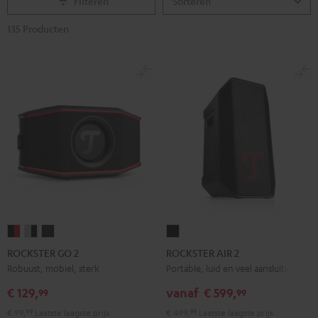
Filteren
135 Producten
ROCKSTER
ROCKSTER
ROCKSTER
ROCKSTER
GO
GO
GO
AIR
ROCKSTER GO 2
ROCKSTER AIR 2
2
2
2
2
Robuust, mobiel, sterk
Portable, luid en veel aansluitingen
Zwart
Gray
Night
Zwart
€ 129,
vanaf
€ 599,
99
99
&
&
black
€ 99,
99
Laatste laagste prijs
€ 499,
99
Laatste laagste prijs
Rood
Black