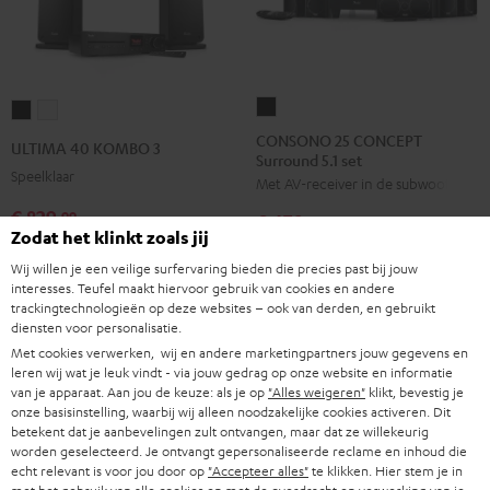
CONSONO
ULTIMA
ULTIMA
25
40
40
CONSONO 25 CONCEPT
ULTIMA 40 KOMBO 3
Surround 5.1 set
CONCEPT
KOMBO
KOMBO
Speelklaar
Met AV-receiver in de subwoofer
Surround
3
3
5.1
€ 829,
Zwart
Wit
99
€ 479,
99
Zodat het klinkt zoals jij
set
€ 769,
99
Laatste laagste prijs
€ 399,
99
Laatste laagste prijs
Zwart
Wij willen je een veilige surfervaring bieden die precies past bij jouw
99
€ 999,
Normale prijs
99
€ 549,
Normale prijs
interesses. Teufel maakt hiervoor gebruik van cookies en andere
trackingtechnologieën op deze websites – ook van derden, en gebruikt
diensten voor personalisatie.
Met cookies verwerken, wij en andere marketingpartners jouw gegevens en
NIEUW
leren wij wat je leuk vindt - via jouw gedrag op onze website en informatie
van je apparaat. Aan jou de keuze: als je op
"Alles weigeren"
klikt, bevestig je
onze basisinstelling, waarbij wij alleen noodzakelijke cookies activeren. Dit
betekent dat je aanbevelingen zult ontvangen, maar dat ze willekeurig
worden geselecteerd. Je ontvangt gepersonaliseerde reclame en inhoud die
echt relevant is voor jou door op
"Accepteer alles"
te klikken. Hier stem je in