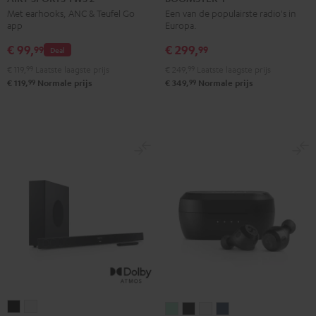
TWS
TWS
TWS
TWS
Mint
Night
Met earhooks, ANC & Teufel Go
Een van de populairste radio's in
app
Europa.
2
2
2
2
Green
black
Misty
Moon
Night
Space
€ 99,
€ 299,
99
99
Deal
Green
gray
black
blue
€ 119,
99
Laatste laagste prijs
€ 249,
99
Laatste laagste prijs
99
99
€ 119,
Normale prijs
€ 349,
Normale prijs
CINEBAR
CINEBAR
REAL
REAL
REAL
REAL