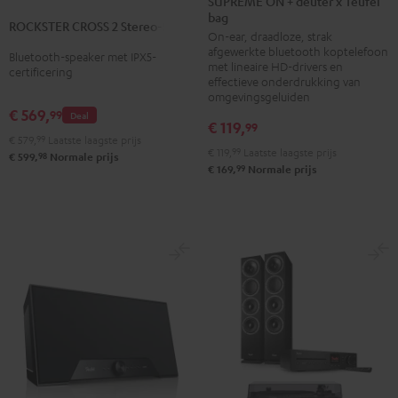
SUPREME ON + deuter x Teufel
CROSS
CROSS
CROSS
bag
+
ROCKSTER CROSS 2 Stereo-Set
2
2
2
On-ear, draadloze, strak
deuter
Stereo-
Stereo-
Stereo-
afgewerkte bluetooth koptelefoon
Bluetooth-speaker met IPX5-
x
met lineaire HD-drivers en
Set
Set
Set
certificering
Teufel
effectieve onderdrukking van
Black
Zwart
Light
omgevingsgeluiden
bag
€ 569,
99
&
&
gray
Deal
Night
€ 119,
99
Green
Rood
€ 579,
99
Laatste laagste prijs
black/sand
€ 119,
99
Laatste laagste prijs
98
€ 599,
Normale prijs
99
€ 169,
Normale prijs