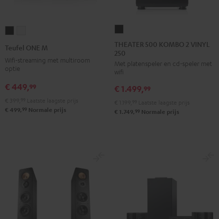
THEATER
Teufel
Teufel
500
ONE
ONE
THEATER 500 KOMBO 2 VINYL
Teufel ONE M
250
KOMBO
M
M
Wifi-streaming met multiroom
Met platenspeler en cd-speler met
2
Zwart
Wit
optie
wifi
VINYL
€ 449,
99
€ 1.499,
250
99
Zwart
€ 399,
99
Laatste laagste prijs
€ 1.199,
99
Laatste laagste prijs
99
€ 499,
Normale prijs
99
€ 1.749,
Normale prijs