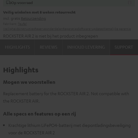
Op voorraad
Veilig winkelen met 8 weken retourrecht
incl. gratis
Retourzending
Fabrikant:
Teufel
Veiligheidsinstructies
Reserveonderdelen
Reparaties
Software-updates
Wettelijke garantie
ROCKSTER AIR 2 is niet bij het product inbegrepen
HIGHLIGHTS
REVIEWS
INHOUD LEVERING
SUPPORT
Highlights
Mogen we voorstellen
Replacement battery for the ROCKSTER AIR 2. Not compatible with
the ROCKSTER AIR.
Alle specs en features op een rij
Krachtige lithium LiFePO4-batterij met diepontladingsbeveiliging
voor de ROCKSTER AIR 2