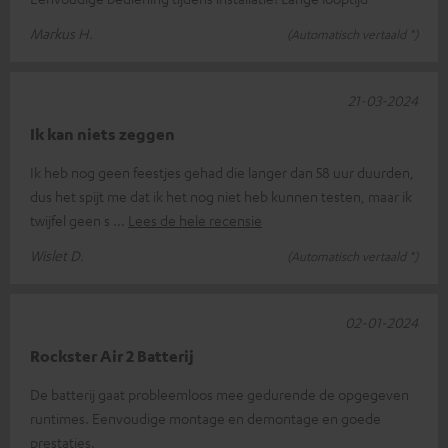
Markus H.
(Automatisch vertaald *)
21-03-2024
Ik kan niets zeggen
Ik heb nog geen feestjes gehad die langer dan 58 uur duurden,
dus het spijt me dat ik het nog niet heb kunnen testen, maar ik
twijfel geen s
Lees de hele recensie
Wislet D.
(Automatisch vertaald *)
02-01-2024
Rockster Air 2 Batterij
De batterij gaat probleemloos mee gedurende de opgegeven
runtimes. Eenvoudige montage en demontage en goede
prestaties.