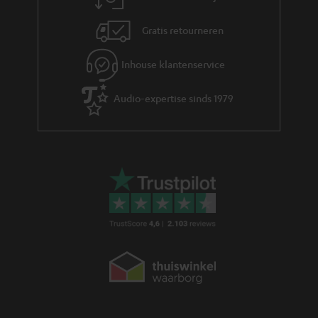
a
Gratis retourneren
t
i
Inhouse klantenservice
e
Audio-expertise sinds 1979