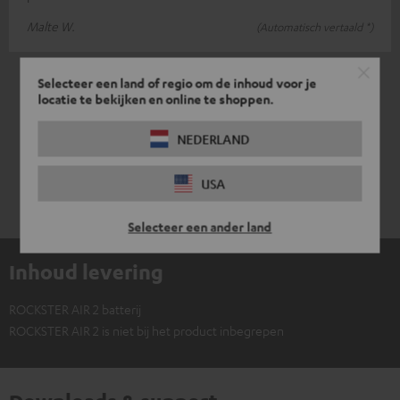
Malte W.
(Automatisch vertaald *)
*
6
/ 6
automatisch vertaald door
DeepL
Selecteer een land of regio om de inhoud voor je
locatie te bekijken en online te shoppen.
NEDERLAND
USA
Selecteer een ander land
Inhoud levering
ROCKSTER AIR 2 batterij
ROCKSTER AIR 2 is niet bij het product inbegrepen