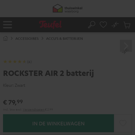
GA
NAAR
NHOUD
No
Ops
Home
Zoeken
Produ
winke
ACCESSOIRES
ACCU'S & BATTERIJEN
(6)
ROCKSTER AIR 2 batterij
Kleur:
Zwart
€ 79,
99
Incl. btw
excl.
Verzendkosten
€ 2,99
IN DE WINKELWAGEN