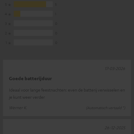
5
5
4
1
3
0
2
0
1
0
17-03-2026
Goede batterijduur
Ideaal voor lange feestnachten: even de batterij verwisselen en
je kunt weer verder
Werner K.
(Automatisch vertaald *)
26-12-2025