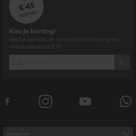
€ 45
KORTING
A
Kies je korting!
Meld je aan voor de nieuwsbrief en ontvang een
a
welkomstkado tot € 45
n
m
AANM
EMAIL
e
WIDGET
l
d
e
n
v
o
o
Categorieën