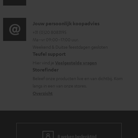
u
t
f
e
d
i
o
n
i
C
Jouw persoonlijk koopadvies
e
r
t
o
o
+31 (0)20 8083195
i
m
e
Ma–vr 09:00–17:00 uur.
g
n
n
a
n
Weekend & Duitse feestdagen gesloten
l
t
f
t
Teufel support
o
a
o
i
Hier vind je
Veelgestelde vragen
s
c
Storefinder
r
e
s
t
Beleef onze producten live en van dichtbij. Kom
m
langs in een van onze stores.
a
i
a
Overzicht
r
n
t
y
f
i
o
e
r
m
8 weken bedenktijd