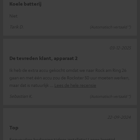
Koele batterij
Niet
Tarik D.
(Automatisch vertaald *)
03-12-2025
De tevreden klant, apparaat 2
Ik heb de extra accu gekocht omdat we naar Rock am Ring 26
gaan en met één accu zou de Rockster 50 uur moeten werken,
maar dat is natuurlijk
Lees de hele recensie
Sebastian K.
(Automatisch vertaald *)
22-09-2024
Top
Eenvoudige bediening tijdens installatie! Lange looptijd