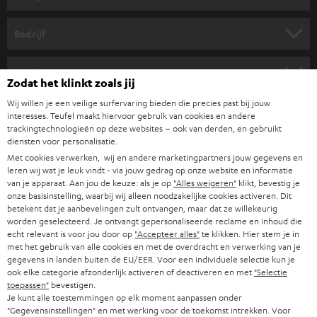
r
HOME CINEMA SPEAKERS
n
Bedrijf
i
COMPLETE SYSTEMEN
SUPPORT
e
Teufel online shops
Zodat het klinkt zoals jij
SOUNDBARS
u
CARRIÈRE
Wij willen je een veilige surfervaring bieden die precies past bij jouw
DUITSLAND
w
interesses. Teufel maakt hiervoor gebruik van cookies en andere
HIFI-SPEAKERS
PERS & MARKETING
trackingtechnologieën op deze websites – ook van derden, en gebruikt
s
diensten voor personalisatie.
OOSTENRIJK
SMART HOME
b
Met cookies verwerken, wij en andere marketingpartners jouw gegevens en
B2B
leren wij wat je leuk vindt - via jouw gedrag op onze website en informatie
r
ZWITSERLAND
BLUETOOTH
van je apparaat. Aan jou de keuze: als je op
"Alles weigeren"
klikt, bevestig je
PARTNERPROGRAMMA
onze basisinstelling, waarbij wij alleen noodzakelijke cookies activeren. Dit
i
betekent dat je aanbevelingen zult ontvangen, maar dat ze willekeurig
KOPTELEFOONS
e
worden geselecteerd. Je ontvangt gepersonaliseerde reclame en inhoud die
NEDERLAND
BLOG
echt relevant is voor jou door op
"Accepteer alles"
te klikken. Hier stem je in
f
BLUETOOTH KOPTELEFOONS
met het gebruik van alle cookies en met de overdracht en verwerking van je
NEWSLETTER
gegevens in landen buiten de EU/EER. Voor een individuele selectie kun je
BELGIË
ook elke categorie afzonderlijk activeren of deactiveren en met
"Selectie
COMPLETE SETS
STORES
toepassen"
bevestigen.
Je kunt alle toestemmingen op elk moment aanpassen onder
FRANKRIJK
SPEAKERS
"Gegevensinstellingen" en met werking voor de toekomst intrekken. Voor
TEUFEL VOORDELEN