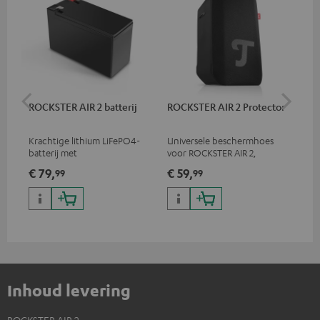
ROCKSTER AIR 2 batterij
ROCKSTER AIR 2 Protector
St
C7
Krachtige lithium LiFePO4-
Universele beschermhoes
Ver
batterij met
voor ROCKSTER AIR 2,
ste
diepontladingsbeveiliging
bediening van de speaker
€ 79,
€ 59,
€ 
99
99
voor de ROCKSTER AIR 2
ook mogelijk met Protector
Inhoud levering
ROCKSTER AIR 2