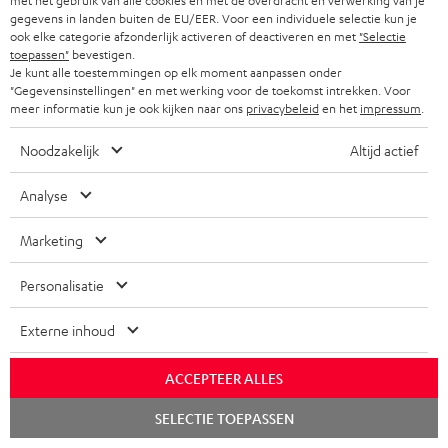
met het gebruik van alle cookies en met de overdracht en verwerking van je
gegevens in landen buiten de EU/EER. Voor een individuele selectie kun je
Inhouse klantenservice
ook elke categorie afzonderlijk activeren of deactiveren en met
"Selectie
toepassen"
bevestigen.
Audio-expertise sinds 1979
Je kunt alle toestemmingen op elk moment aanpassen onder
"Gegevensinstellingen" en met werking voor de toekomst intrekken. Voor
meer informatie kun je ook kijken naar ons
privacybeleid
en het
impressum
.
Noodzakelijk
Altijd actief
Analyse
Marketing
Personalisatie
Externe inhoud
ACCEPTEER ALLES
Chat
SELECTIE TOEPASSEN
starten
Teufel blog