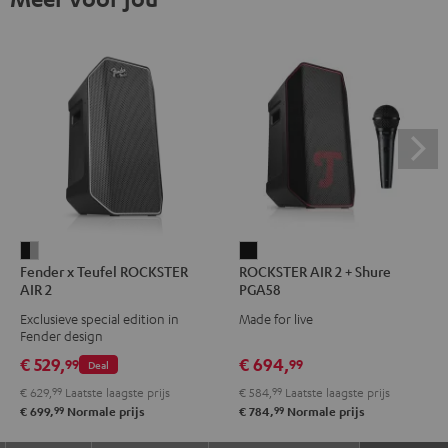
Fender
ROCKSTER
Fender x Teufel ROCKSTER
ROCKSTER AIR 2 + Shure
x
AIR
AIR 2
PGA58
Teufel
2
Exclusieve special edition in
Made for live
ROCKSTER
+
Fender design
AIR
Shure
€ 529,
€ 694,
99
99
Deal
2
PGA58
€ 629,
99
Laatste laagste prijs
€ 584,
99
Laatste laagste prijs
Black
Zwart
99
99
€ 699,
Normale prijs
€ 784,
Normale prijs
&
Steel